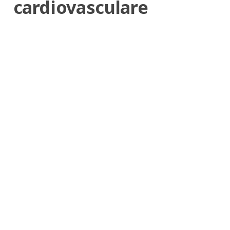
cardiovasculare
Paul Călinescu
30 octombrie 2023
Noua Cardiologie Metabolică şi
Integrativă