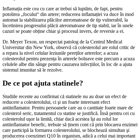
Inflamația este cea cu care ar trebui să luptăm, de fapt, pentru
potolirea „focului“ din artere; reducerea inflamației va duce în mod
automat la stabilizarea plăcilor ateromatoase de tip vulnerabil, la
încetinirea progresului plăcii ateromatoase de tip stabil, iar în unele
cazuri se poate obține chiar şi procesul invers, de reversie a ei.
Dr. Meyer Texon, un respectat patolog de la Centrul Medical
Universitar din New York, observă că colesterolul are rolul critic de
a repara la nivel celular leziunile pereților arterelor; a acuza
colesterolul pentru prezența în arterele bolnave este precum a acuza
celulele albe din sânge pentru cauzarea infecțiilor, în loc de a ajuta
sistemul imunitar să le rezolve.
De ce pot ajuta statinele?
Studiile recente au confirmat că statinele nu au doar un efect de
reducere a colesterolului, ci şi un foarte interesant efect
antiinflamator. Pentru persoanele care au o cantitate foarte mare de
colesterol seric, tratamentul cu statine se justifică. Însă pentru cei cu
colesterolul uşor la limită, chiar dacă acestea îşi au rolul lor
antiinflamator benefic, trebuie să ținem cont că prin blocarea enzimei
care participă la formarea colesterolului, se blochează simultan şi
producerea coenzimei Q10 în organism, adică a celui mai important