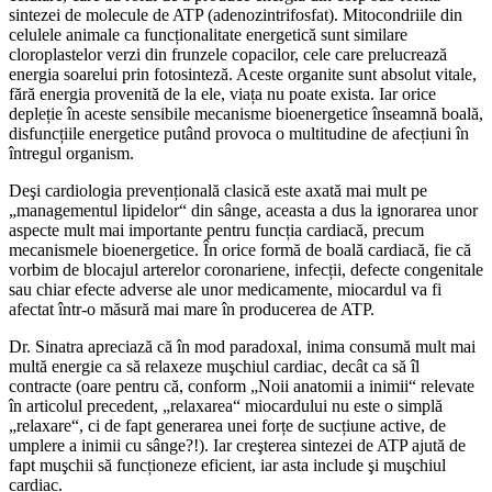
sintezei de molecule de ATP (adenozintrifosfat). Mitocondriile din
celulele animale ca funcționalitate energetică sunt similare
cloroplastelor verzi din frunzele copacilor, cele care prelucrează
energia soarelui prin fotosinteză. Aceste organite sunt absolut vitale,
fără energia provenită de la ele, viața nu poate exista. Iar orice
depleție în aceste sensibile mecanisme bioenergetice înseamnă boală,
disfuncțiile energetice putând provoca o multitudine de afecțiuni în
întregul organism.
Deşi cardiologia prevențională clasică este axată mai mult pe
„managementul lipidelor“ din sânge, aceasta a dus la ignorarea unor
aspecte mult mai importante pentru funcția cardiacă, precum
mecanismele bioenergetice. În orice formă de boală cardiacă, fie că
vorbim de blocajul arterelor coronariene, infecții, defecte congenitale
sau chiar efecte adverse ale unor medicamente, miocardul va fi
afectat într-o măsură mai mare în producerea de ATP.
Dr. Sinatra apreciază că în mod paradoxal, inima consumă mult mai
multă energie ca să relaxeze muşchiul cardiac, decât ca să îl
contracte (oare pentru că, conform „Noii anatomii a inimii“ relevate
în articolul precedent, „relaxarea“ miocardului nu este o simplă
„relaxare“, ci de fapt generarea unei forțe de sucțiune active, de
umplere a inimii cu sânge?!). Iar creşterea sintezei de ATP ajută de
fapt muşchii să funcționeze eficient, iar asta include şi muşchiul
cardiac.