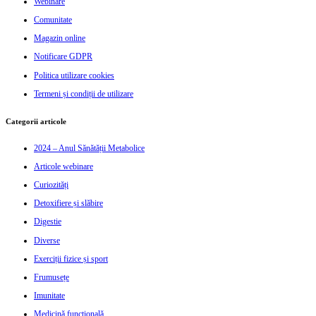
Webinare
Comunitate
Magazin online
Notificare GDPR
Politica utilizare cookies
Termeni și condiții de utilizare
Categorii articole
2024 – Anul Sănătății Metabolice
Articole webinare
Curiozități
Detoxifiere și slăbire
Digestie
Diverse
Exerciții fizice și sport
Frumusețe
Imunitate
Medicină funcțională