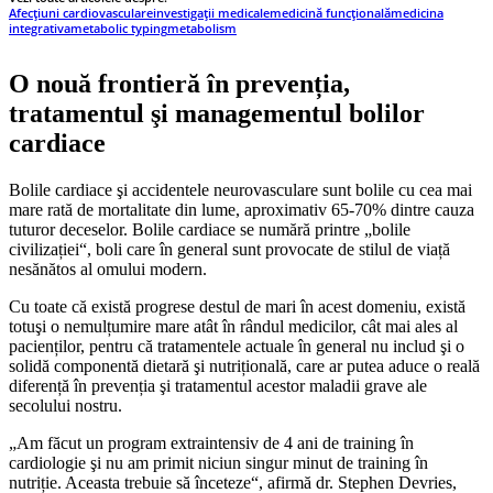
Afecțiuni cardiovasculare
investigații medicale
medicină funcțională
medicina
integrativa
metabolic typing
metabolism
O nouă frontieră în prevenția,
tratamentul şi managementul bolilor
cardiace
Bolile cardiace şi accidentele neurovasculare sunt bolile cu cea mai
mare rată de mortalitate din lume, aproximativ 65-70% dintre cauza
tuturor deceselor. Bolile cardiace se numără printre „bolile
civilizației“, boli care în general sunt provocate de stilul de viață
nesănătos al omului modern.
Cu toate că există progrese destul de mari în acest domeniu, există
totuşi o nemulțumire mare atât în rândul medicilor, cât mai ales al
pacienților, pentru că tratamentele actuale în general nu includ şi o
solidă componentă dietară şi nutrițională, care ar putea aduce o reală
diferență în prevenția şi tratamentul acestor maladii grave ale
secolului nostru.
„Am făcut un program extraintensiv de 4 ani de training în
cardiologie şi nu am primit niciun singur minut de training în
nutriție. Aceasta trebuie să înceteze“, afirmă dr. Stephen Devries,