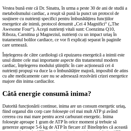
Vestea bună este că Dr. Sinatra, în urma a peste 30 de ani de studii a
metabolismului cardiac, a reuşit să pună la punct un protocol de
susținere cu nutrienți specifici pentru îmbunătățirea funcțiilor
energetice ale inimii, protocol denumit „Cei 4 Magnifici“ („The
Awesome Four“). Aceşti nutrienți vitali sunt: Coenzima Q10,
Riboza, Carnitina şi Magneziul, nutrienți cu un impact uriaş în
tratamentul bolilor cardiace, ce vor fi explicați separat în paginile
care urmează.
Înțelegerea de către cardiologi că epuizarea energetică a inimii este
unul dintre cele mai importante aspecte din tratamentul modern
cardiac, înțelegerea modului ştiințific în care acționează cei 4
nutrienți propuşi va duce la o îmbunătățire majoră, imposibil de atins
cu alte medicamente care nu se adresează rezolvării crizei energetice
majore din inima cardiacilor.
Câtă energie consumă inima?
Datorită funcționării continue, inima are un consum energetic uriaş,
fiind organul din corp care foloseşte cel mai mult ATP şi având
cererea cea mai mare pentru acest carburant energetic. Inima
foloseşte aproape 1 gram de ATP în orice moment şi trebuie să
genereze aproape 5-6 kg de ATP în fiecare zi! Bineînțeles că această