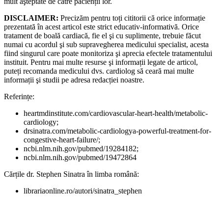
mult aşteptate de către pacienții lor.
DISCLAIMER:
Precizăm pentru toți cititorii că orice informație
prezentată în acest articol este strict educativ-informativă. Orice
tratament de boală cardiacă, fie el şi cu suplimente, trebuie făcut
numai cu acordul şi sub supravegherea medicului specialist, acesta
fiind singurul care poate monitoriza şi aprecia efectele tratamentului
instituit. Pentru mai multe resurse şi informații legate de articol,
puteți recomanda medicului dvs. cardiolog să ceară mai multe
informații şi studii pe adresa redacției noastre.
Referințe:
heartmdinstitute.com/cardiovascular-heart-health/metabolic-
cardiology;
drsinatra.com/metabolic-cardiologya-powerful-treatment-for-
congestive-heart-failure/;
ncbi.nlm.nih.gov/pubmed/19284182;
ncbi.nlm.nih.gov/pubmed/19472864
Cărțile dr. Stephen Sinatra în limba română:
librariaonline.ro/autori/sinatra_stephen