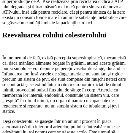
superproducție de ATP se realizează prin reciclarea ciclică a ATP-
ului degradat şi într-o măsură mai mică pentru sinteza de novo a
ATP-ului, însă atât pentru reciclare, cât şi pentru sinteza de la zero
există un consum foarte mare în anumite substanțe metabolice care
se găsesc în cantități limitate la pacienții cardiaci.
Reevaluarea rolului colesterolului
În momentul de față, există percepția supersimplistică, mecanicistă
că, dacă mănânci alimente bogate în grăsimi, atunci aceste grăsimi
pur şi simplu se vor depune pe pereții vaselor de sânge, ducând la
înfundarea lor. Însă vasele de sânge arteriale nu sunt tari şi rigide
precum un sistem de țevi, ele sunt compuse din muşchi netezi care
se contractă şi se extind într-un ritm metronomic dictat de ritmul
inimii, provocând pulsul fluxului de sânge în corp. Arterele cu
membrana lor internă, endoteliul, constituie un sistem viu, care
„respiră“ în ritmul inimii, un organ dinamic cu capacitate de
regenerare şi reparare, nu un simplu sistem de tubulaturi şi țevi
statice.
Deşi colesterolul se găseşte într-un anumit procent în placa
ateromatoasă din interiorul arterelor, puțini se întreabă care este
adevăratul lui rol pentru care se găseşte acolo. Este timpul să