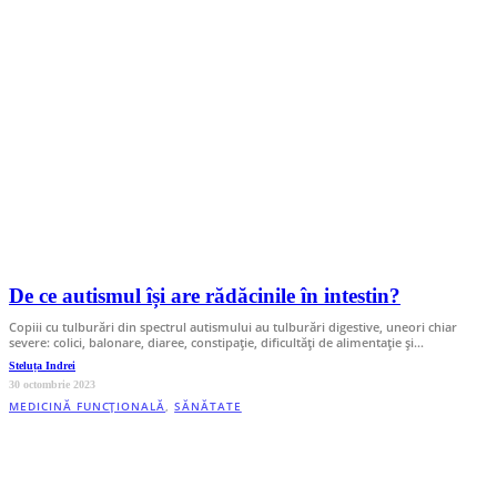
De ce autismul își are rădăcinile în intestin?
Copiii cu tulburări din spectrul autismului au tulburări digestive, uneori chiar
severe: colici, balonare, diaree, constipație, dificultăți de alimentație și…
Steluța Indrei
30 octombrie 2023
MEDICINĂ FUNCȚIONALĂ
,
SĂNĂTATE