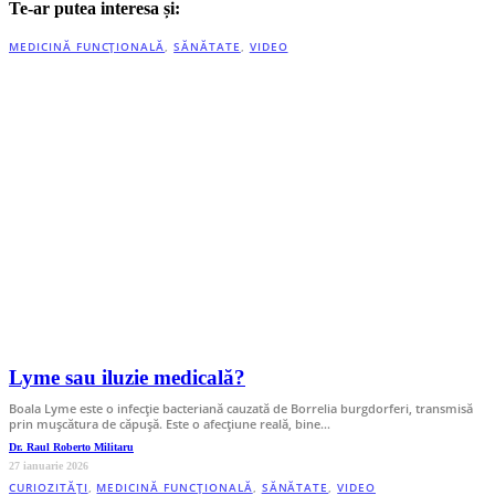
Te-ar putea interesa și:
MEDICINĂ FUNCȚIONALĂ
,
SĂNĂTATE
,
VIDEO
Lyme sau iluzie medicală?
Boala Lyme este o infecție bacteriană cauzată de Borrelia burgdorferi, transmisă
prin mușcătura de căpușă. Este o afecțiune reală, bine…
Dr. Raul Roberto Militaru
27 ianuarie 2026
CURIOZITĂȚI
,
MEDICINĂ FUNCȚIONALĂ
,
SĂNĂTATE
,
VIDEO