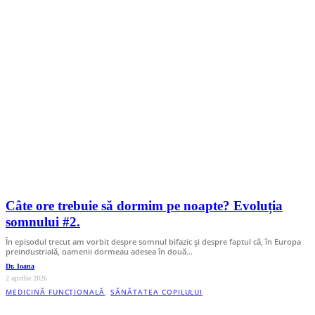
Câte ore trebuie să dormim pe noapte? Evoluția
somnului #2.
În episodul trecut am vorbit despre somnul bifazic și despre faptul că, în Europa
preindustrială, oamenii dormeau adesea în două…
Dr. Ioana
2 aprilie 2026
MEDICINĂ FUNCȚIONALĂ
,
SĂNĂTATEA COPILULUI