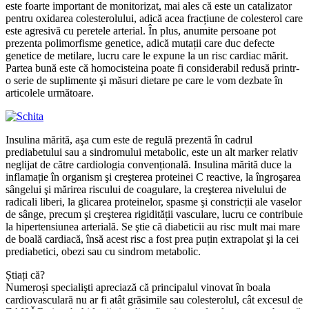
este foarte important de monitorizat, mai ales că este un catalizator
pentru oxidarea colesterolului, adică acea fracțiune de colesterol care
este agresivă cu peretele arterial. În plus, anumite persoane pot
prezenta polimorfisme genetice, adică mutații care duc defecte
genetice de metilare, lucru care le expune la un risc cardiac mărit.
Partea bună este că homocisteina poate fi considerabil redusă printr-
o serie de suplimente şi măsuri dietare pe care le vom dezbate în
articolele următoare.
Insulina mărită, aşa cum este de regulă prezentă în cadrul
prediabetului sau a sindromului metabolic, este un alt marker relativ
neglijat de către cardiologia convențională. Insulina mărită duce la
inflamație în organism şi creşterea proteinei C reactive, la îngroşarea
sângelui şi mărirea riscului de coagulare, la creşterea nivelului de
radicali liberi, la glicarea proteinelor, spasme şi constricții ale vaselor
de sânge, precum şi creşterea rigidității vasculare, lucru ce contribuie
la hipertensiunea arterială. Se ştie că diabeticii au risc mult mai mare
de boală cardiacă, însă acest risc a fost prea puțin extrapolat şi la cei
prediabetici, obezi sau cu sindrom metabolic.
Știați că?
Numeroși specialişti apreciază că principalul vinovat în boala
cardiovasculară nu ar fi atât grăsimile sau colesterolul, cât excesul de