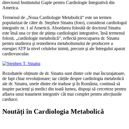
directorul Institutului Gaple pentru Cardiologie Integrativă din
America.
Termenul de „Noua Cardiologie Metabolică“ este un termen
popularizat de către dr. Stephen Sinatra (foto), considerat cardiologul
integrativ nr. 1 al Americii. Abordarea folosită de doctorul Sinatra
este însă una ce ține de ştiința cardiologiei integrative, însă termenul
folosit, „cardiologie metabolică“, reflectă preocuparea dr. Sinatra
pentru studierea şi remedierea metabolismului de producere a
energiei ATP la nivel celulelor inimii, precum şi ale întregului aparat
cardiovascular.
Rezultatele obținute de dr. Sinatra sunt dintre cele mai încurajatoare,
de fapt chiar revoluționare; iar cărțile despre cardiologia metabolică
ale dr. Sinatra, unele dintre ele traduse şi în România, continuă să
inspire pacienți şi medici din toată lumea, dispuşi să cerceteze pentru
aflarea unui tratament integrativ cât mai complet pentru afecțiunile
cardiace.
Noutăți în Cardiologia Metabolică