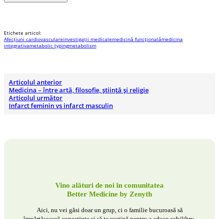
Etichete articol:
Afecțiuni cardiovasculare
investigații medicale
medicină funcțională
medicina
integrativa
metabolic typing
metabolism
Articolul anterior
Medicina – între artă, filosofie, ştiință şi religie
Articolul următor
Infarct feminin vs infarct masculin
Vino alături de noi în comunitatea
Better Medicine by Zenyth
Aici, nu vei găsi doar un grup, ci o familie bucuroasă să
împărtășească cunoștințe și să te susțină pentru a aduce echilibru,