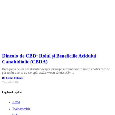
Dincolo de CBD: Rolul și Beneficiile Acidului
Canabidiolic (CBDA)
Dacă până acum am discutat despre principalii cannabinoizi nonpsihotici care se
găsesc în planta de cânepă, astăzi vreau să discutăm…
Dr. Costin Militaru
29 aprilie 2026
Legături rapide
Acasă
Toate articolele