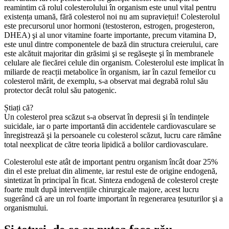
reamintim că rolul colesterolului în organism este unul vital pentru
existența umană, fără colesterol noi nu am supraviețui! Colesterolul
este precursorul unor hormoni (testosteron, estrogen, progesteron,
DHEA) şi al unor vitamine foarte importante, precum vitamina D,
este unul dintre componentele de bază din structura creierului, care
este alcătuit majoritar din grăsimi şi se regăseşte şi în membranele
celulare ale fiecărei celule din organism. Colesterolul este implicat în
miliarde de reacții metabolice în organism, iar în cazul femeilor cu
colesterol mărit, de exemplu, s-a observat mai degrabă rolul său
protector decât rolul său patogenic.
Știați că?
Un colesterol prea scăzut s-a observat în depresii şi în tendințele
suicidale, iar o parte importantă din accidentele cardiovasculare se
înregistrează şi la persoanele cu colesterol scăzut, lucru care rămâne
total neexplicat de către teoria lipidică a bolilor cardiovasculare.
Colesterolul este atât de important pentru organism încât doar 25%
din el este preluat din alimente, iar restul este de origine endogenă,
sintetizat în principal în ficat. Sinteza endogenă de colesterol creşte
foarte mult după intervențiile chirurgicale majore, acest lucru
sugerând că are un rol foarte important în regenerarea țesuturilor şi a
organismului.