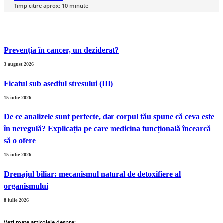
Timp citire aprox:
10
minute
Prevenția ȋn cancer, un deziderat?
3 august 2026
Ficatul sub asediul stresului (III)
15 iulie 2026
De ce analizele sunt perfecte, dar corpul tău spune că ceva este
în neregulă? Explicația pe care medicina funcțională încearcă
să o ofere
15 iulie 2026
Drenajul biliar: mecanismul natural de detoxifiere al
organismului
8 iulie 2026
Vezi toate articolele despre: