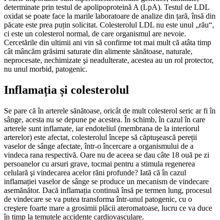
determinate prin testul de apolipoproteină A (LpA). Testul de LDL
oxidat se poate face la marile laboratoare de analize din țară, însă din
păcate este prea puțin solicitat. Colesterolul LDL nu este unul „rău“,
ci este un colesterol normal, de care organismul are nevoie.
Cercetările din ultimii ani vin să confirme tot mai mult că atâta timp
cât mâncăm grăsimi saturate din alimente sănătoase, naturale,
neprocesate, nechimizate şi neadulterate, acestea au un rol protector,
nu unul morbid, patogenic.
Inflamația și colesterolul
Se pare că în arterele sănătoase, oricât de mult colesterol seric ar fi în
sânge, acesta nu se depune pe acestea. În schimb, în cazul în care
arterele sunt inflamate, iar endoteliul (membrana de la interiorul
arterelor) este afectat, colesterolul începe să căptuşească pereții
vaselor de sânge afectate, într-o încercare a organismului de a
vindeca rana respectivă. Oare nu de aceea se dau câte 18 ouă pe zi
persoanelor cu arsuri grave, tocmai pentru a stimula regenerea
celulară şi vindecarea acelor răni profunde? Iată că în cazul
inflamației vaselor de sânge se produce un mecanism de vindecare
asemănător. Dacă inflamația continuă însă pe termen lung, procesul
de vindecare se va putea transforma într-unul patogenic, cu o
creştere foarte mare a grosimii plăcii ateromatoase, lucru ce va duce
în timp la temutele accidente cardiovasculare.