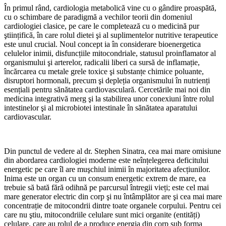
În primul rând, cardiologia metabolică vine cu o gândire proaspătă,
cu o schimbare de paradigmă a vechilor teorii din domeniul
cardiologiei clasice, pe care le completează cu o medicină pur
ştiințifică, în care rolul dietei şi al suplimentelor nutritive terapeutice
este unul crucial. Noul concept ia în considerare bioenergetica
celulelor inimii, disfuncțiile mitocondriale, statusul proinflamator al
organismului şi arterelor, radicalii liberi ca sursă de inflamație,
încărcarea cu metale grele toxice şi substanțe chimice poluante,
disruptori hormonali, precum şi depleția organismului în nutrienți
esențiali pentru sănătatea cardiovasculară. Cercetările mai noi din
medicina integrativă merg şi la stabilirea unor conexiuni între rolul
intestinelor şi al microbiotei intestinale în sănătatea aparatului
cardiovascular.
Din punctul de vedere al dr. Stephen Sinatra, cea mai mare omisiune
din abordarea cardiologiei moderne este neînțelegerea deficitului
energetic pe care îl are muşchiul inimii în majoritatea afecțiunilor.
Inima este un organ cu un consum energetic extrem de mare, ea
trebuie să bată fără odihnă pe parcursul întregii vieți; este cel mai
mare generator electric din corp şi nu întâmplător are şi cea mai mare
concentrație de mitocondrii dintre toate organele corpului. Pentru cei
care nu ştiu, mitocondriile celulare sunt mici organite (entități)
celulare, care au rolul de a produce energia din corp sub forma