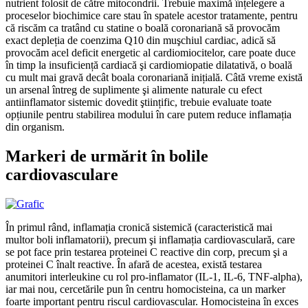
nutrient folosit de către mitocondrii. Trebuie maximă înțelegere a
proceselor biochimice care stau în spatele acestor tratamente, pentru
că riscăm ca tratând cu statine o boală coronariană să provocăm
exact depleția de coenzima Q10 din muşchiul cardiac, adică să
provocăm acel deficit energetic al cardiomiocitelor, care poate duce
în timp la insuficiență cardiacă şi cardiomiopatie dilatativă, o boală
cu mult mai gravă decât boala coronariană inițială. Câtă vreme există
un arsenal întreg de suplimente şi alimente naturale cu efect
antiinflamator sistemic dovedit ştiințific, trebuie evaluate toate
opțiunile pentru stabilirea modului în care putem reduce inflamația
din organism.
Markeri de urmărit în bolile
cardiovasculare
În primul rând, inflamația cronică sistemică (caracteristică mai
multor boli inflamatorii), precum şi inflamația cardiovasculară, care
se pot face prin testarea proteinei C reactive din corp, precum şi a
proteinei C înalt reactive. În afară de acestea, există testarea
anumitori interleukine cu rol pro-inflamator (IL-1, IL-6, TNF-alpha),
iar mai nou, cercetările pun în centru homocisteina, ca un marker
foarte important pentru riscul cardiovascular. Homocisteina în exces