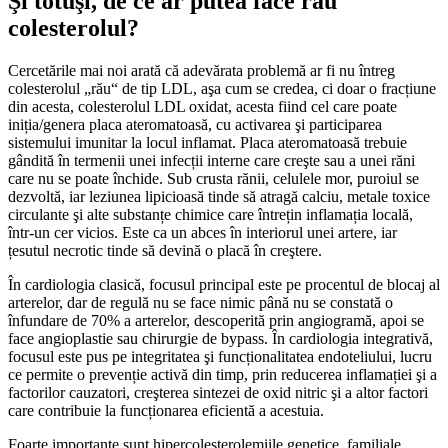
Şi totuşi, de ce ar putea face rău
colesterolul?
Cercetările mai noi arată că adevărata problemă ar fi nu întreg
colesterolul „rău“ de tip LDL, aşa cum se credea, ci doar o fracțiune
din acesta, colesterolul LDL oxidat, acesta fiind cel care poate
iniția/genera placa ateromatoasă, cu activarea şi participarea
sistemului imunitar la locul inflamat. Placa ateromatoasă trebuie
gândită în termenii unei infecții interne care creşte sau a unei răni
care nu se poate închide. Sub crusta rănii, celulele mor, puroiul se
dezvoltă, iar leziunea lipicioasă tinde să atragă calciu, metale toxice
circulante şi alte substanțe chimice care întrețin inflamația locală,
într-un cer vicios. Este ca un abces în interiorul unei artere, iar
țesutul necrotic tinde să devină o placă în creştere.
În cardiologia clasică, focusul principal este pe procentul de blocaj al
arterelor, dar de regulă nu se face nimic până nu se constată o
înfundare de 70% a arterelor, descoperită prin angiogramă, apoi se
face angioplastie sau chirurgie de bypass. În cardiologia integrativă,
focusul este pus pe integritatea şi funcționalitatea endoteliului, lucru
ce permite o prevenție activă din timp, prin reducerea inflamației şi a
factorilor cauzatori, creşterea sintezei de oxid nitric şi a altor factori
care contribuie la funcționarea eficientă a acestuia.
Foarte importante sunt hipercolesterolemiile genetice, familiale,