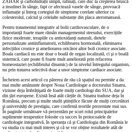
ZAHĂR şi carbohidrații simpli, rafinați, care duc la creşterea bruscă
a insulinei în sânge, fapt ce afectează vasele de sânge, provoacă
inflamație şi întreg cortegiul de simptome corelate ulterior cu
colesterolul, calciul şi celelalte substanțe din placa ateromatoasă.
Pentru tratamentul integrativ al bolii cardiovasculare, de o
importanță foarte mare rămân managementul stresului, exercițiile
fizice moderate, terapiile cu antioxidanți naturali, dietele
personalizate antiinflamatorii, echilibrarea hormonală, eliminarea
infecțiilor cronice şi ameliorarea oricăror altor boli cronice asociate.
Boala cardiacă nu este doar o boală de organ localizată, ci şi o boală
sistemică, care poate fi foarte mult ameliorată prin refacerea
homeostaziei (echilibrului dinamic) de la nivelul întregului organism,
nu prin tratarea selectivă doar a unor simptome cardiace asociate.
Încheiem acest articol cu părerea de rău că spațiul nu permite a da
mai multe amănunte despre Noua Cardiologie a doctorului Sinatra,
viziune deja îmbrățişată de foarte mulți cardiologi din SUA, dar şi
din țări europene. Există însă atât cărțile dr. Sinatra traduse deja în
România, precum şi multe studii ştiințifice făcute de mulți cercetători
şi universități de prestigiu, care confirmă teoriile prezentate mai sus.
În paginile următoare vă prezentăm pe scurt rolul principalelor
suplimente terapeutice folosite cu succes în protocoalele de
cardiologie integrativă, în speranța că şi Cardiologia din România le
va studia cu mai mult interes şi că se vor obține rezultatele atât de