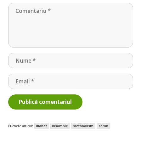
Publică comentariul
Etichete articol:
diabet
insomnie
metabolism
somn