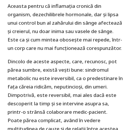
Aceasta pentru că inflamația cronică din
organism, dezechilibrele hormonale, dar și lipsa
unui control bun al zahărului din sânge afectează
și creierul, nu doar inima sau vasele de sânge.
Este ca și cum mintea oboseşte mai repede, într-
un corp care nu mai funcționează corespunzător.
Dincolo de aceste aspecte, care, recunosc, pot
părea sumbre, există vești bune: sindromul
metabolic nu este ireversibil, ca o predestinare în
faţa căreia ridicăm, neputincioşi, din umeri.
Dimpotrivă, este reversibil, mai ales dacă este
descoperit la timp și se intervine asupra sa,
printr-o strânsă colaborare medic-pacient.
Poate părea complicat, având în vedere
multitudinea de cauze şi de relaţii între acestea,