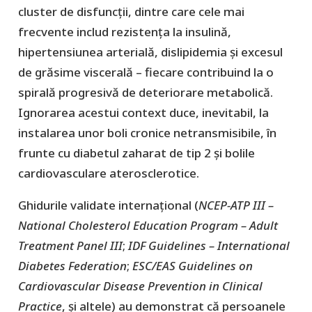
cluster de disfuncții, dintre care cele mai
frecvente includ rezistența la insulină,
hipertensiunea arterială, dislipidemia și excesul
de grăsime viscerală – fiecare contribuind la o
spirală progresivă de deteriorare metabolică.
Ignorarea acestui context duce, inevitabil, la
instalarea unor boli cronice netransmisibile, în
frunte cu diabetul zaharat de tip 2 și bolile
cardiovasculare aterosclerotice.
Ghidurile validate internațional (
NCEP-ATP III
–
National Cholesterol Education Program – Adult
Treatment Panel III
;
IDF Guidelines
– International
Diabetes Federation
;
ESC/EAS Guidelines
on
Cardiovascular Disease Prevention in Clinical
Practice
, şi altele) au demonstrat că persoanele