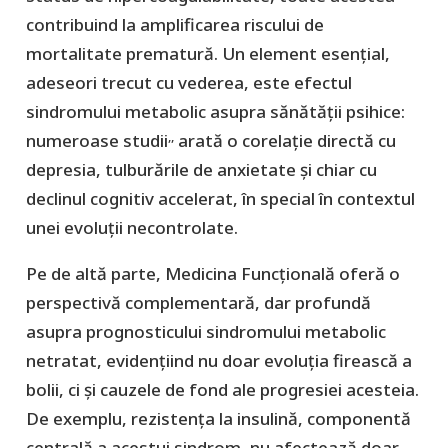
contribuind la amplificarea riscului de
mortalitate prematură. Un element esențial,
adeseori trecut cu vederea, este efectul
sindromului metabolic asupra sănătății psihice:
,,
numeroase studii
arată o corelație directă cu
depresia, tulburările de anxietate și chiar cu
declinul cognitiv accelerat, în special în contextul
unei evoluții necontrolate.
Pe de altă parte, Medicina Funcțională oferă o
perspectivă complementară, dar profundă
asupra prognosticului sindromului metabolic
netratat, evidențiind nu doar evoluția firească a
bolii, ci și cauzele de fond ale progresiei acesteia.
De exemplu, rezistența la insulină, componentă
centrală a acestui sindrom, nu afectează doar