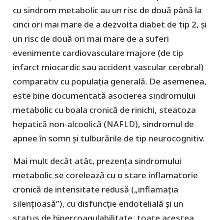
cu sindrom metabolic au un risc de două până la
cinci ori mai mare de a dezvolta diabet de tip 2, și
un risc de două ori mai mare de a suferi
evenimente cardiovasculare majore (de tip
infarct miocardic sau accident vascular cerebral)
comparativ cu populația generală. De asemenea,
este bine documentată asocierea sindromului
metabolic cu boala cronică de rinichi, steatoza
hepatică non-alcoolică (NAFLD), sindromul de
apnee în somn și tulburările de tip neurocognitiv.
Mai mult decât atât, prezența sindromului
metabolic se corelează cu o stare inflamatorie
cronică de intensitate redusă („inflamaţia
silenţioasă”), cu disfuncție endotelială și un
status de hipercoagulabilitate, toate acestea