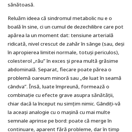
sănătoasă.
Reluăm ideea că sindromul metabolic nu e o
boală în sine, ci un cumul de dezechilibre care pot
apărea la un moment dat: tensiune arterială
ridicată, nivel crescut de zahăr în sânge (sau, deşi
în apropierea limitei normale, totuși periculos),
colesterol „rău” în exces și prea multă grăsime
abdominală. Separat, fiecare poate părea o
problemă oareum minoră sau „de luat în seamă
cândva”. Însă, luate împreună, formează o
combinație cu efecte grave asupra sănătății,
chiar dacă la început nu simțim nimic. Gândiți-vă
la aceaşi analogie cu o mașină cu mai multe
semnale aprinse pe bord: poate că merge în
continuare, aparent fără probleme, dar în timp