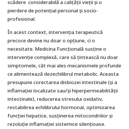
scădere considerabilă a caliţăţii vieţii și o
pierdere de potențial personal și socio-
profesional.
În acest context, intervenția terapeutică
precoce devine nu doar o opțiune, ci o
necesitate. Medicina Funcțională susține o
intervenție complexă, care să țintească nu doar
simptomele, cât mai ales mecanismele profunde
ce alimentează dezechilibrul metabolic. Aceasta
presupune corectarea disbiozei intestinale (şi a
inflamaţiei localizate sau/şi hiperpermeabilităţii
intestinale), reducerea stresului oxidativ,
restabilirea echilibrului hormonal, optimizarea
funcției hepatice, susținerea mitocondriilor şi
rezoluţie inflamaţiei sistemice silenţioase.