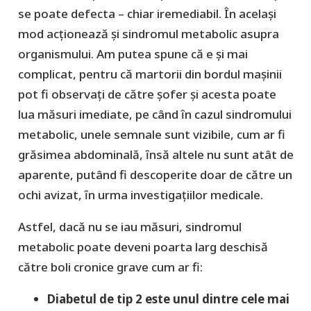
se poate defecta – chiar iremediabil. În acelaşi
mod acționează și sindromul metabolic asupra
organismului. Am putea spune că e și mai
complicat, pentru că martorii din bordul mașinii
pot fi observaţi de către șofer și acesta poate
lua măsuri imediate, pe când ȋn cazul sindromului
metabolic, unele semnale sunt vizibile, cum ar fi
grăsimea abdominală, ȋnsă altele nu sunt atât de
aparente, putând fi descoperite doar de către un
ochi avizat, ȋn urma investigațiilor medicale.
Astfel, dacă nu se iau măsuri, sindromul
metabolic poate deveni poarta larg deschisă
către boli cronice grave cum ar fi:
Diabetul de tip 2 este unul dintre cele mai