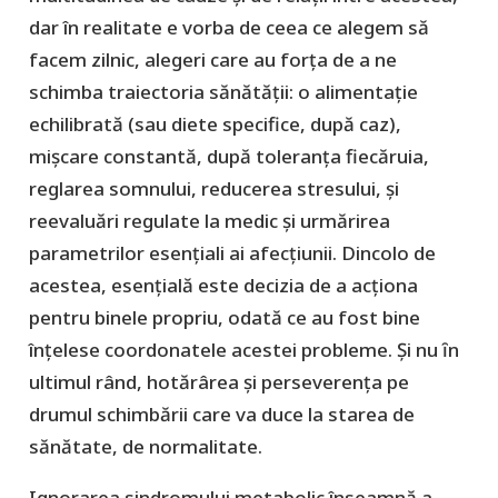
dar în realitate e vorba de ceea ce alegem să
facem zilnic, alegeri care au forţa de a ne
schimba traiectoria sănătății: o alimentație
echilibrată (sau diete specifice, după caz),
mișcare constantă, după toleranța fiecăruia,
reglarea somnului, reducerea stresului, şi
reevaluări regulate la medic și urmărirea
parametrilor esențiali ai afecţiunii. Dincolo de
acestea, esenţială este decizia de a acţiona
pentru binele propriu, odată ce au fost bine
înţelese coordonatele acestei probleme. Și nu ȋn
ultimul rând, hotărârea și perseverența pe
drumul schimbării care va duce la starea de
sănătate, de normalitate.
Ignorarea sindromului metabolic înseamnă a