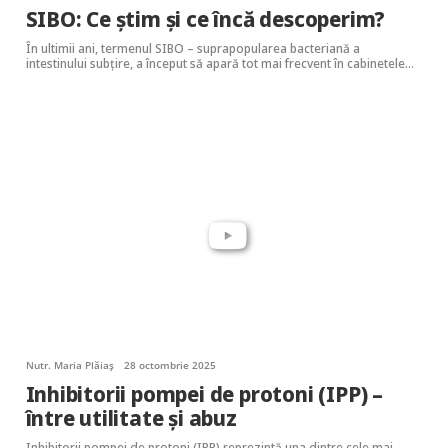
SIBO: Ce știm și ce încă descoperim?
În ultimii ani, termenul SIBO – suprapopularea bacteriană a
intestinului subțire, a început să apară tot mai frecvent în cabinetele…
Nutr. Maria Plăiaș
28 octombrie 2025
Inhibitorii pompei de protoni (IPP) –
între utilitate și abuz
Inhibitorii pompei de protoni (IPP) reprezintă una dintre cele mai