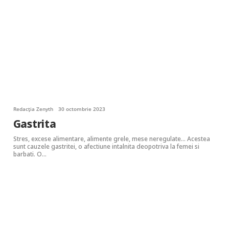
Redacția Zenyth
30 octombrie 2023
Gastrita
Stres, excese alimentare, alimente grele, mese neregulate… Acestea
sunt cauzele gastritei, o afectiune intalnita deopotriva la femei si
barbati. O…