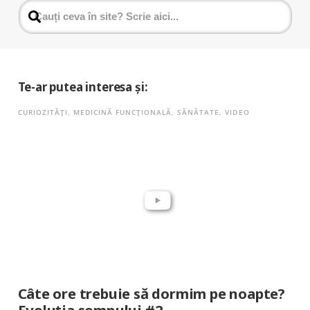
Te-ar putea interesa și:
CURIOZITĂȚI
,
MEDICINĂ FUNCȚIONALĂ
,
SĂNĂTATE
,
VIDEO
Câte ore trebuie să dormim pe noapte?
Evoluția somnului #2.