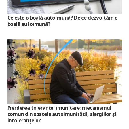
Ce este o boală autoimună? De ce dezvoltăm o
boală autoimună?
Pierderea toleranței imunitare: mecanismul
comun din spatele autoimunității, alergiilor și
intoleranțelor