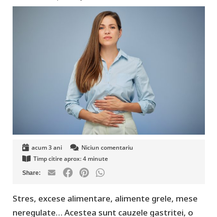
acum 3 ani
Niciun comentariu
Timp citire aprox:
4
minute
Stres, excese alimentare, alimente grele, mese
neregulate… Acestea sunt cauzele gastritei, o