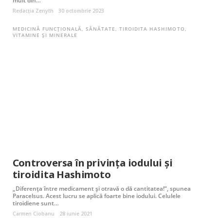
mult din…
Redacția Zenyth
30 octombrie 2023
MEDICINĂ FUNCȚIONALĂ
,
SĂNĂTATE
,
TIROIDITA HASHIMOTO
,
VITAMINE ȘI MINERALE
Controversa în privința iodului și
tiroidita Hashimoto
„Diferența între medicament și otravă o dă cantitatea!“, spunea
Paracelsus. Acest lucru se aplică foarte bine iodului. Celulele
tiroidiene sunt…
Carmen Ciobanu
28 iunie 2021