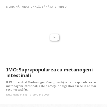
MEDICINĂ FUNCȚIONALĂ
,
SĂNĂTATE
,
VIDEO
IMO: Suprapopularea cu metanogeni
intestinali
IMO (Intestinal Methanogen Overgrowth) sau suprapopularea cu
metanogeni intestinali, este o afecțiune digestivă din ce în ce mai
recunoscută în…
Nutr. Maria Plăiaș
9 februarie 2026