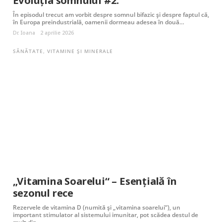
În episodul trecut am vorbit despre somnul bifazic și despre faptul că,
în Europa preindustrială, oamenii dormeau adesea în două…
Dr. Ioana
2 aprilie 2026
SĂNĂTATE
,
VITAMINE ȘI MINERALE
„Vitamina Soarelui“ – Esențială în
sezonul rece
Rezervele de vitamina D (numită și „vitamina soarelui“), un
important stimulator al sistemului imunitar, pot scădea destul de