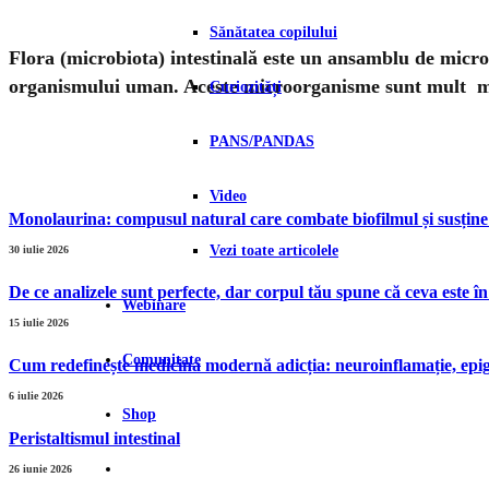
Sănătatea copilului
Flora (microbiota) intestinală este un ansamblu de micro
organismului uman. Aceste microorganisme sunt mult ma
Curiozități
PANS/PANDAS
Video
Monolaurina: compusul natural care combate biofilmul și susține
Vezi toate articolele
30 iulie 2026
De ce analizele sunt perfecte, dar corpul tău spune că ceva este î
Webinare
15 iulie 2026
Comunitate
Cum redefinește medicina modernă adicția: neuroinflamație, epige
6 iulie 2026
Shop
Peristaltismul intestinal
26 iunie 2026