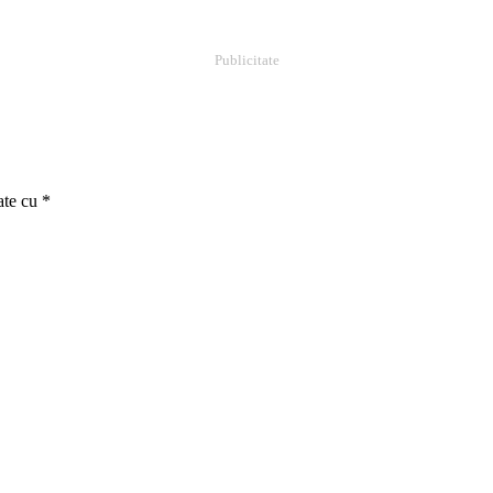
Publicitate
ate cu
*