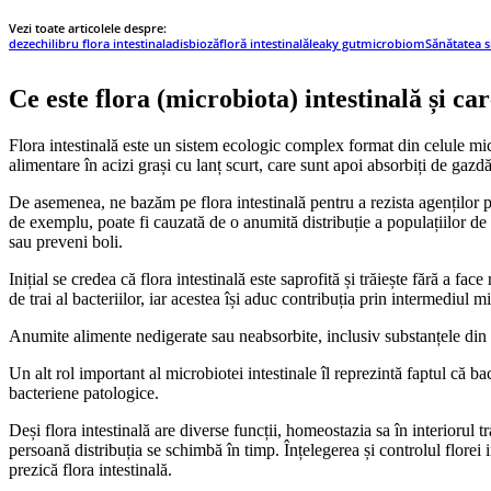
Vezi toate articolele despre:
dezechilibru flora intestinala
disbioză
floră intestinală
leaky gut
microbiom
Sănătatea s
Ce este flora (microbiota) intestinală și car
Flora intestinală este un sistem ecologic complex format din celule mic
alimentare în acizi grași cu lanț scurt, care sunt apoi absorbiți de gazdă
De asemenea, ne bazăm pe flora intestinală pentru a rezista agenților pat
de exemplu, poate fi cauzată de o anumită distribuție a populațiilor de m
sau preveni boli.
Inițial se credea că flora intestinală este saprofită și trăiește fără a 
de trai al bacteriilor, iar acestea își aduc contribuția prin intermediul m
Anumite alimente nedigerate sau neabsorbite, inclusiv substanțele din a
Un alt rol important al microbiotei intestinale îl reprezintă faptul că b
bacteriene patologice.
Deși flora intestinală are diverse funcții, homeostazia sa în interiorul t
persoană distribuția se schimbă în timp. Înțelegerea și controlul flore
prezică flora intestinală.