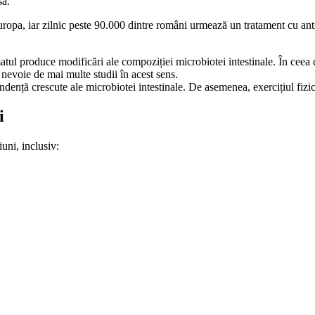
să.
opa, iar zilnic peste 90.000 dintre români urmează un tratament cu ant
tul produce modificări ale compoziției microbiotei intestinale. În ceea 
e nevoie de mai multe studii în acest sens.
ndență crescute ale microbiotei intestinale. De asemenea, exercițiul fizic
i
uni, inclusiv: