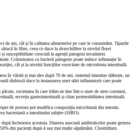
eci de ani, cât și în calitatea alimentelor pe care le consumăm. Tipurile
ăracă în fibre, ceea ce duce la dezechilibre la nivelul florei
și susceptibilitate crescută la agenții patogeni invadatori.
tinale. Colonizarea cu bacterii patogene poate induce inflamație în
iției, cât și la nivelul funcțiilor exercitate de microbiota intestinală.
area în vârstă și mai ales după 70 de ani, sistemul imunitar slăbește, iar
eastă disbioză duce la instaurarea unei stări inflamatorii care poate
 păcate, societatea în care trăim ne ține într-o stare de stres constant,
tinală, secreția gastrointestinală și chiar permeabilitatea intestinală.
mpei de protoni pot modifica compoziția microbiană din intestin.
rea bacteriană a intestinului subțire (SIBO).
i după încheierea acestuia. Diareea asociată antibioticelor poate genera
 la 50% din pacienți după 4 sau mai multe săptămâni. Clostridium