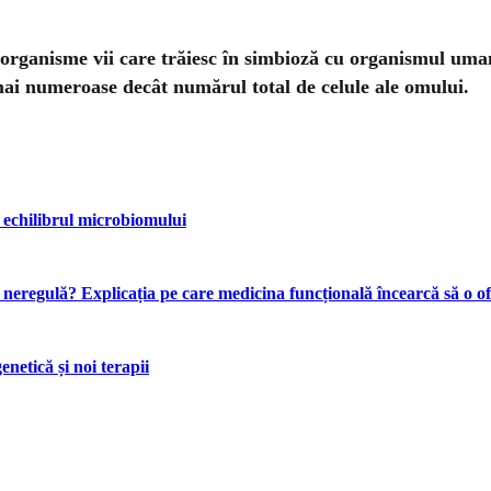
organisme vii care trăiesc în simbioză cu organismul uman
i numeroase decât numărul total de celule ale omului.
 echilibrul microbiomului
n neregulă? Explicația pe care medicina funcțională încearcă să o o
netică și noi terapii