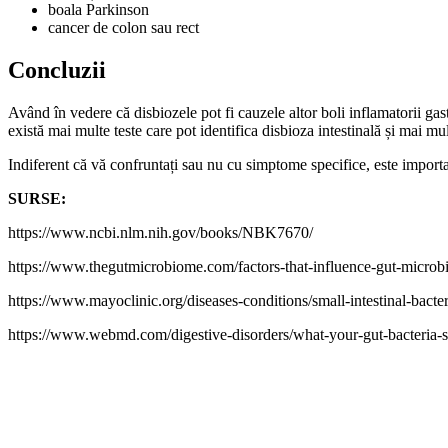
boala Parkinson
cancer de colon sau rect
Concluzii
Având în vedere că disbiozele pot fi cauzele altor boli inflamatorii ga
există mai multe teste care pot identifica disbioza intestinală și mai m
Indiferent că vă confruntați sau nu cu simptome specifice, este important s
SURSE:
https://www.ncbi.nlm.nih.gov/books/NBK7670/
https://www.thegutmicrobiome.com/factors-that-influence-gut-microb
https://www.mayoclinic.org/diseases-conditions/small-intestinal-bac
https://www.webmd.com/digestive-disorders/what-your-gut-bacteria-s