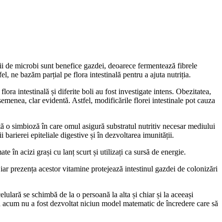
cii de microbi sunt benefice gazdei, deoarece fermentează fibrele
el, ne bazăm parțial pe flora intestinală pentru a ajuta nutriția.
ora intestinală și diferite boli au fost investigate intens. Obezitatea,
semenea, clar evidentă. Astfel, modificările florei intestinale pot cauza
istă o simbioză în care omul asigură substratul nutritiv necesar mediului
i barierei epiteliale digestive și în dezvoltarea imunității.
în acizi grași cu lanț scurt și utilizați ca sursă de energie.
, iar prezența acestor vitamine protejează intestinul gazdei de colonizări
elulară se schimbă de la o persoană la alta și chiar și la aceeași
ână acum nu a fost dezvoltat niciun model matematic de încredere care să