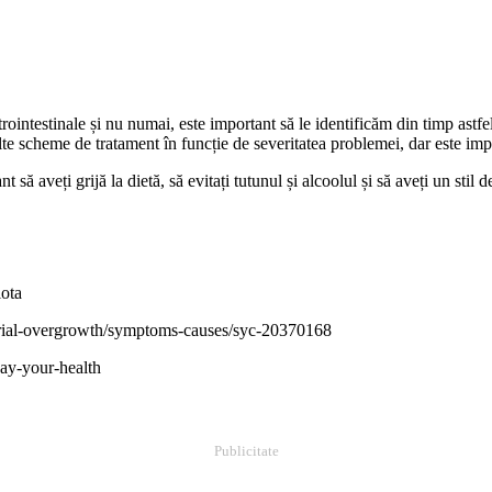
strointestinale și nu numai, este important să le identificăm din timp ast
ulte scheme de tratament în funcție de severitatea problemei, dar este im
ă aveți grijă la dietă, să evitați tutunul și alcoolul și să aveți un stil de
iota
terial-overgrowth/symptoms-causes/syc-20370168
ay-your-health
Publicitate