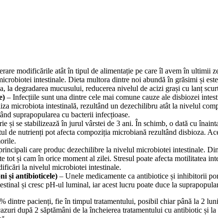
rare modificările atât în tipul de alimentație pe care îl avem în ultimii z
obiotei intestinale. Dieta multora dintre noi abundă în grăsimi și este s
a, la degradarea mucusului, reducerea nivelul de acizi grași cu lanț scurt 
e)
– Infecțiile sunt una dintre cele mai comune cauze ale disbiozei intes
liza microbiota intestinală, rezultând un dezechilibru atât la nivelul compoz
tând suprapopularea cu bacterii infecțioase.
 și se stabilizează în jurul vârstei de 3 ani. În schimb, o dată cu înaint
ortul de nutrienți pot afecta compoziția microbiană rezultând disbioza. Ac
orile.
 principali care produc dezechilibre la nivelul microbiotei intestinale. Din
 tot și cam în orice moment al zilei. Stresul poate afecta motilitatea intes
ficări la nivelul microbiotei intestinale.
i și antibioticele)
– Unele medicamente ca antibiotice și inhibitorii po
testinal și cresc pH-ul luminal, iar acest lucru poate duce la suprapopula
 dintre pacienți, fie în timpul tratamentului, posibil chiar până la 2 lun
 cazuri după 2 săptămâni de la încheierea tratamentului cu antibiotic și