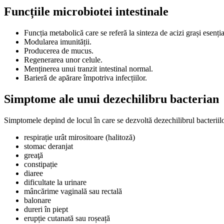
Funcțiile microbiotei intestinale
Funcția metabolică care se referă la sinteza de acizi grași esenț
Modularea imunității.
Producerea de mucus.
Regenerarea unor celule.
Menținerea unui tranzit intestinal normal.
Barieră de apărare împotriva infecțiilor.
Simptome ale unui dezechilibru bacterian
Simptomele depind de locul în care se dezvoltă dezechilibrul bacteriilo
respirație urât mirositoare (halitoză)
stomac deranjat
greaţă
constipație
diaree
dificultate la urinare
mâncărime vaginală sau rectală
balonare
dureri în piept
erupție cutanată sau roșeață