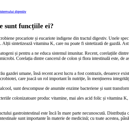
istemului digestiv
e sunt funcțiile ei?
robiene procariote și eucariote indigene din tractul digestiv. Unele spe
. Alții sintetizează vitamina K, care nu poate fi sintetizată de gazdă. Astf
ogeni și pentru a ne educa sistemul imunitar. Recent, corelațiile dintre fl
icrobi. Corelația dintre cancerul de colon și flora intestinală este, de a
face rău gazdei umane, însă recent acest lucru a fost contrazis, deoarece ex
icrobiotei, care joacă un rol important în nutriție, în menținerea integrități
lcool, sunt descompuse de anumite enzime bacteriene și sunt transformate 
acteriile colonizatoare produc vitamine, mai ales acid folic și vitamina K
ractului gastrointestinal este încă în mare parte necunoscută. Distribuția c
i intestinale sunt importante în materie de medicină; cu toate acestea, p