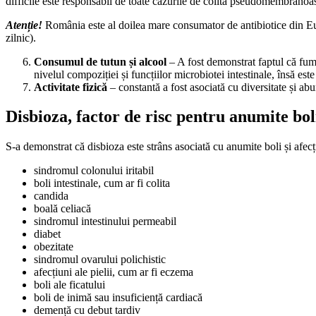
difficile este responsabil de toate cazurile de colită pseudomembranoa
Atenție!
România este al doilea mare consumator de antibiotice din Eur
zilnic).
Consumul de tutun și alcool
– A fost demonstrat faptul că fuma
nivelul compoziției și funcțiilor microbiotei intestinale, însă est
Activitate fizică
– constantă a fost asociată cu diversitate și abu
Disbioza, factor de risc pentru anumite bol
S-a demonstrat că disbioza este strâns asociată cu anumite boli și afecți
sindromul colonului iritabil
boli intestinale, cum ar fi colita
candida
boală celiacă
sindromul intestinului permeabil
diabet
obezitate
sindromul ovarului polichistic
afecțiuni ale pielii, cum ar fi eczema
boli ale ficatului
boli de inimă sau insuficiență cardiacă
demență cu debut tardiv