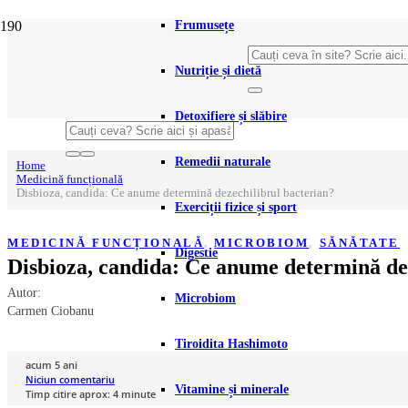
Frumusețe
Nutriție și dietă
Detoxifiere și slăbire
Remedii naturale
Home
Medicină funcțională
Disbioza, candida: Ce anume determină dezechilibrul bacterian?
Exerciții fizice și sport
MEDICINĂ FUNCȚIONALĂ
,
MICROBIOM
,
SĂNĂTATE
Digestie
Disbioza, candida: Ce anume determină de
Autor:
Microbiom
Carmen Ciobanu
Tiroidita Hashimoto
acum 5 ani
Niciun comentariu
Vitamine și minerale
Timp citire aprox:
4
minute