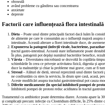
oboseală
având probleme cu gândirea sau concentrarea
anxietate
depresie
Factorii care influențează flora intestinală
Dieta
– Poate unul dintre principalii factori dacă luăm în conside
de alimente pe care le consumăm au o influență majoră asupra micr
intestinale. Această alterare a florei intestinale duce, de asemene
Expunerea la patogeni (infecții virale, bacteriene, parazitar
tractul gastro-intestinal. Această stare inflamatorie poate destabi
În plus, patogenii pot depăși numărul bacteriilor benefice, rezul
Vârsta
– Diversitatea microbiană se dezvoltă în copilăria timpurie
schimbările în ceea ce privește activitatea fizică, digestia și ap
duce la malnutriție și chiar la probleme mai grave, cum ar fi tum
Stresul
– Alături de dietă, stresul reprezintă unul dintre factorii
ne confruntăm cu stres la serviciu, în drum spre casă, acasă, peste
Aceste modificări asupra tractului gastrointestinal pot cauza modi
Diferite medicamente (în special inhibitorii pompei de proton
Inhibitorii pompei de protoni reduc aciditatea în tractul gastroin
Tratamentul cu antibiotice poate determina diaree. Aceasta apare la 30%
și complicații precum: infecție cu Clostridium difficile, în 25% dintre