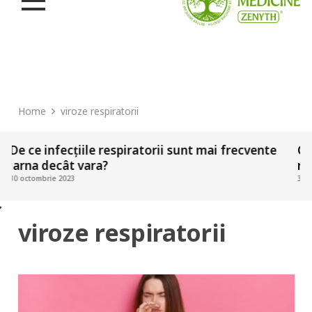
Home
viroze respiratorii
ce infecțiile respiratorii sunt mai frecvente
Ce atit
na decât vara?
respirat
tombrie 2023
30 octombri
viroze respiratorii