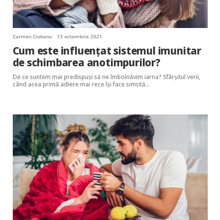
Carmen Ciobanu
13 octombrie 2021
Cum este influențat sistemul imunitar
de schimbarea anotimpurilor?
De ce suntem mai predispuși să ne îmbolnăvim iarna? Sfârșitul verii,
când acea primă adiere mai rece își face simțită…