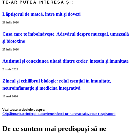
Lăptișorul de matcă, între mit și dovezi
28 iulie 2026
Casa care te îmbolnăvește. Adevărul despre mucegai, umezeală
și biotoxine
27 iulie 2026
Autismul și conexiunea uitată dintre creier, intestin și imunitate
2 iunie 2026
Zincul și echilibrul biologic: rolul esențial în imunitate,
neuroinflamație și medicina integrativă
19 mai 2026
Vezi toate articolele despre:
Gripă
imunitate
Infecții bacteriene
infectii urinare
raceala
viroze respiratorii
De ce suntem mai predispuși să ne