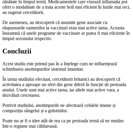
sănătate în timpul iernii. Medicamentele care vizează inflamația pot
oferi o modalitate de a trata aceste boli mai eficient în lunile mai reci,
au sugerat cercetătorii.
De asemenea, au descoperit că anumite gene asociate cu
răspunsurile oamenilor la vaccinuri erau mai active iarna. Aceasta
înseamnă că unele programe de vaccinare ar putea fi mai eficiente în
timpul sezonului respectiv.
Concluzii
Acest studiu este primul pas în a înțelege cum ne influențează
schimbarea anotimpurilor sistemul imunitar.
În urma studiului efectuat, cercetătorii britanici au descoperit că
activitatea a aproape un sfert din gene diferă în funcție de perioada
anului. Unele sunt mai active iarna, iar altele mai active vara, a
dezvăluit cercetarea.
Potrivit studiului, anotimpurile ne afectează celulele imune și
compoziția sângelui și a grăsimilor.
Poate nu ar fi o idee atât de rea ca pe perioada iernii să ne mutăm
într-o regiune mai călduroasă.