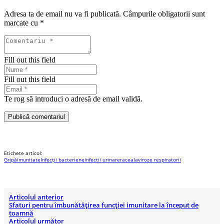
Adresa ta de email nu va fi publicată.
Câmpurile obligatorii sunt
marcate cu
*
Fill out this field
Fill out this field
Te rog să introduci o adresă de email validă.
Publică comentariul
Etichete articol:
Gripă
imunitate
Infecții bacteriene
infectii urinare
raceala
viroze respiratorii
Articolul anterior
Sfaturi pentru îmbunătățirea funcției imunitare la început de
toamnă
Articolul următor