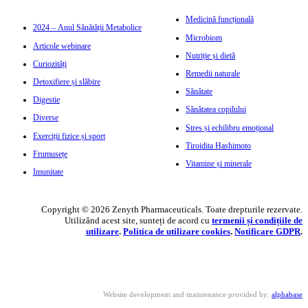
Medicină funcțională
2024 – Anul Sănătății Metabolice
Microbiom
Articole webinare
Nutriție și dietă
Curiozități
Remedii naturale
Detoxifiere și slăbire
Sănătate
Digestie
Sănătatea copilului
Diverse
Stres și echilibru emoțional
Exerciții fizice și sport
Tiroidita Hashimoto
Frumusețe
Vitamine și minerale
Imunitate
Copyright © 2026 Zenyth Pharmaceuticals. Toate drepturile rezervate.
Utilizând acest site, sunteți de acord cu
termenii și condițiile de
utilizare
.
Politica de utilizare cookie
s
.
Notificare GDPR
.
Website development and maintenance provided by:
alphabase