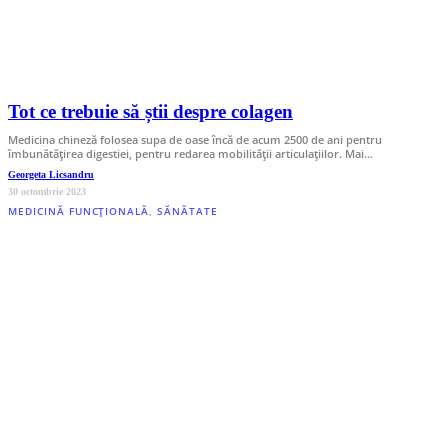
Tot ce trebuie să știi despre colagen
Medicina chineză folosea supa de oase încă de acum 2500 de ani pentru
îmbunătățirea digestiei, pentru redarea mobilității articulațiilor. Mai…
Georgeta Licsandru
30 octombrie 2023
MEDICINĂ FUNCȚIONALĂ
,
SĂNĂTATE