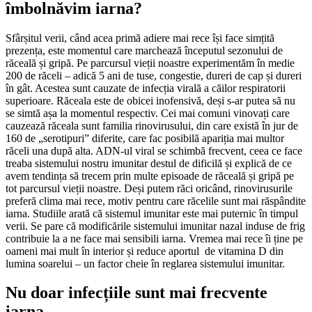
îmbolnăvim iarna?
Sfârșitul verii, când acea primă adiere mai rece își face simțită
prezența, este momentul care marchează începutul sezonului de
răceală și gripă. Pe parcursul vieții noastre experimentăm în medie
200 de răceli – adică 5 ani de tuse, congestie, dureri de cap și dureri
în gât. Acestea sunt cauzate de infecția virală a căilor respiratorii
superioare. Răceala este de obicei inofensivă, deși s-ar putea să nu
se simtă așa la momentul respectiv. Cei mai comuni vinovați care
cauzează răceala sunt familia rinovirusului, din care există în jur de
160 de „serotipuri” diferite, care fac posibilă apariția mai multor
răceli una după alta. ADN-ul viral se schimbă frecvent, ceea ce face
treaba sistemului nostru imunitar destul de dificilă și explică de ce
avem tendința să trecem prin multe episoade de răceală și gripă pe
tot parcursul vieții noastre. Deși putem răci oricând, rinovirusurile
preferă clima mai rece, motiv pentru care răcelile sunt mai răspândite
iarna. Studiile arată că sistemul imunitar este mai puternic în timpul
verii. Se pare că modificările sistemului imunitar nazal induse de frig
contribuie la a ne face mai sensibili iarna. Vremea mai rece îi ține pe
oameni mai mult în interior și reduce aportul de vitamina D din
lumina soarelui – un factor cheie în reglarea sistemului imunitar.
Nu doar infecțiile sunt mai frecvente
iarna