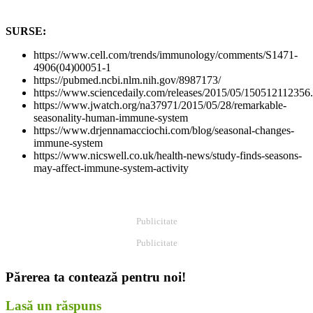
SURSE:
https://www.cell.com/trends/immunology/comments/S1471-
4906(04)00051-1
https://pubmed.ncbi.nlm.nih.gov/8987173/
https://www.sciencedaily.com/releases/2015/05/150512112356
https://www.jwatch.org/na37971/2015/05/28/remarkable-
seasonality-human-immune-system
https://www.drjennamacciochi.com/blog/seasonal-changes-
immune-system
https://www.nicswell.co.uk/health-news/study-finds-seasons-
may-affect-immune-system-activity
Publicitate
Publicitate
Părerea ta contează pentru noi!
Lasă un răspuns