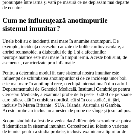
pronunțate între iarnă și vară pe măsură ce ne deplasăm mai departe
de ecuator.
Cum ne influențează anotimpurile
sistemul imunitar?
Unele boli au o incidență mai mare în anumite anotimpuri. De
exemplu, incidența deceselor cauzate de bolile cardiovasculare, a
artritei reumatoide, a diabetului de tip 1 și a afecțiunilor
neuropsihiatrice este mai mare în timpul iernii. Aceste boli sunt, de
asemenea, caracterizate prin inflamație.
Pentru a determina modul în care sistemul nostru imunitar este
influențat de schimbarea anotimpurilor și de ce incidența unor boli
este mai mare în anotimpul rece, o echipă internațională din cadrul
Departamentului de Genetică Medicală, Institutul Cambridge pentru
Cercetări Medicale, a examinat probe de la peste 16.000 de persoane
care trăiesc atât în emisfera nordică, cât și în cea sudică, în țări,
inclusiv în Marea Britanie , SUA, Islanda, Australia și Gambia.
Aceste probe au inclus un amestec de probe de sânge și țesut adipos.
Scopul studiului a fost de a vedea dacă diferențele sezoniere ar putea
fi identificate în sistemul imunitar. Cercetătorii au folosit o varietate
de tehnici pentru a studia probele, inclusiv examinarea tipurilor de