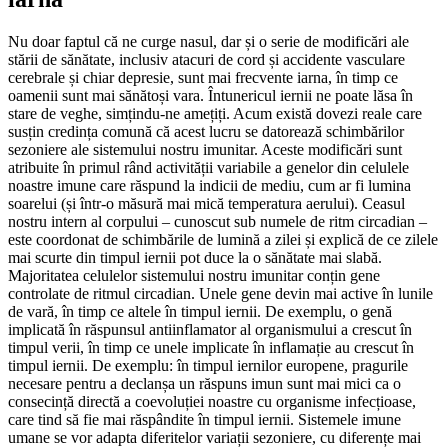
Nu doar faptul că ne curge nasul, dar și o serie de modificări ale
stării de sănătate, inclusiv atacuri de cord și accidente vasculare
cerebrale și chiar depresie, sunt mai frecvente iarna, în timp ce
oamenii sunt mai sănătoși vara. Întunericul iernii ne poate lăsa în
stare de veghe, simțindu-ne amețiți. Acum există dovezi reale care
susțin credința comună că acest lucru se datorează schimbărilor
sezoniere ale sistemului nostru imunitar. Aceste modificări sunt
atribuite în primul rând activității variabile a genelor din celulele
noastre imune care răspund la indicii de mediu, cum ar fi lumina
soarelui (și într-o măsură mai mică temperatura aerului). Ceasul
nostru intern al corpului – cunoscut sub numele de ritm circadian –
este coordonat de schimbările de lumină a zilei și explică de ce zilele
mai scurte din timpul iernii pot duce la o sănătate mai slabă.
Majoritatea celulelor sistemului nostru imunitar conțin gene
controlate de ritmul circadian. Unele gene devin mai active în lunile
de vară, în timp ce altele în timpul iernii. De exemplu, o genă
implicată în răspunsul antiinflamator al organismului a crescut în
timpul verii, în timp ce unele implicate în inflamație au crescut în
timpul iernii. De exemplu: în timpul iernilor europene, pragurile
necesare pentru a declanșa un răspuns imun sunt mai mici ca o
consecință directă a coevoluției noastre cu organisme infecțioase,
care tind să fie mai răspândite în timpul iernii. Sistemele imune
umane se vor adapta diferitelor variații sezoniere, cu diferențe mai