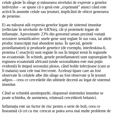
celule găsite în sânge și măsurarea nivelului de expresie a genelor
indivizilor – se spune că o genă este „exprimată” atunci când este
activă în anumite celule sau țesuturi, implicând de obicei generarea
de proteine.
Ei au măsurat atât expresia genelor legate de sistemul imunitar
(reflectate în nivelurile de ARNm), cât și proteinele legate de
inflamație. Aproximativ 23% din genomul uman prezintă variații
sezoniere semnificative: unele gene sunt reglate în sus vara, iar altele
produc transcripții mai abundent iarna. În special, genele
proinflamatorii și produsele genetice (de exemplu, interleukina-6,
proteina C-reactivă) sunt reglate în sus în timpul iernii în regiunile
ne-ecuatoriale. În schimb, genele proinflamatorii sunt suprareglate în
regiunea ecuatorială africană (unde sezonalitatea este mai puțin
evidentă) în timpul sezonului ploios, când bolile infecțioase (cum ar
fi malaria) sunt cele mai frecvente. Aceleași tipare care au fost
observate în celulele albe din sânge au fost observate și în țesutul
adipos – ceea ce cercetările din ultimele decenii au legat de sistemul
imunitar.
Când se schimbă anotimpurile, răspunsul sistemului imunitar se
poate schimba, de asemenea, relatează cercetătorii britanici.
Inflamația este un factor de risc pentru o serie de boli, ceea ce
înseamnă că cei cu risc crescut ar putea avea mai multe probleme de