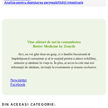
Analize pentru depistarea permeabilității intestinale
Vino alături de noi în comunitatea
Better Medicine by Zenyth
Aici, nu vei găsi doar un grup, ci o familie bucuroasă să
împărtășească cunoștințe și să te susțină pentru a aduce echilibru,
armonie și sănătate în viața ta. În plus, ai acces la cele mai noi
informații de sănătate, invitații la evenimente și resurse exclusive.
Newsletter
Facebook