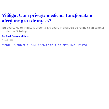
Vitiligo: Cum privește medicina funcțională o
afecțiune greu de înțeles?
Nu doare. Nu te trimite la urgență. Nu apare în analizele de rutină ca un semnal
de alarmă. Și totuși,…
Dr. Raul Roberto Militaru
5 mai 2026
MEDICINĂ FUNCȚIONALĂ
,
SĂNĂTATE
,
TIROIDITA HASHIMOTO