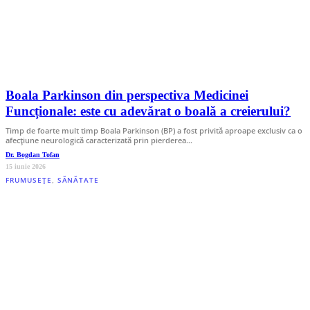
Boala Parkinson din perspectiva Medicinei
Funcționale: este cu adevărat o boală a creierului?
Timp de foarte mult timp Boala Parkinson (BP) a fost privită aproape exclusiv ca o
afecțiune neurologică caracterizată prin pierderea…
Dr. Bogdan Tofan
15 iunie 2026
FRUMUSEȚE
,
SĂNĂTATE