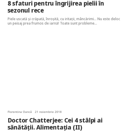
8 sfaturi pentru îngrijirea pielii în
sezonul rece
Piele uscată și crăpată, înroșită, cu iritații, mâncărimi… Nu este deloc
un peisaj prea frumos de iarnă! Toate sunt probleme…
Florentina Oancă
21 noiembrie 2018
Doctor Chatterjee: Cei 4 stâlpi ai
sănătăţii. Alimentația (II)