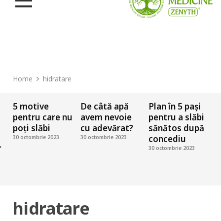
Home
hidratare
5 motive
De câtă apă
Plan în 5 pași
A
pentru care nu
avem nevoie
pentru a slăbi
r
poți slăbi
cu adevărat?
sănătos după
concediu
e
30 octombrie 2023
30 octombrie 2023
30 octombrie 2023
n
3
hidratare