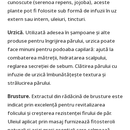
cunoscute (serenoa repens, jojoba), aceste
plante pot fi folosite sub formă de infuzii în uz
extern sau intern, uleiuri, tincturi.
Urzică.
Utilizată adesea în șampoane și alte
produse pentru îngrijirea părului, urzica poate
face minuni pentru podoaba capilară: ajută la
combaterea mătreții, hidratarea scalpului,
reglarea secreției de sebum. Clătirea părului cu
infuzie de urzică îmbunătățește textura și
strălucirea părului.
Brusture.
Extractul din rădăcină de brusture este
indicat prin excelență pentru revitalizarea
folicului și creșterea rezistenței firului de păr.
Uleiul aplicat prin masaj furnizează fitosteroli
naturali și acizi grași esențiali care calmează