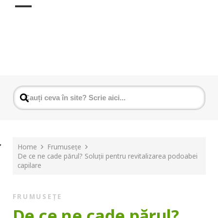
Home
Frumusețe
De ce ne cade părul? Soluții pentru revitalizarea podoabei
capilare
FRUMUSEȚE
De ce ne cade părul?