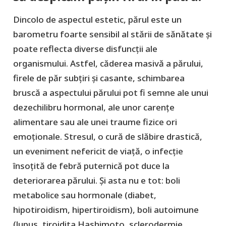
Dincolo de aspectul estetic, părul este un
barometru foarte sensibil al stării de sănătate și
poate reflecta diverse disfuncții ale
organismului. Astfel, căderea masivă a părului,
firele de păr subțiri și casante, schimbarea
bruscă a aspectului părului pot fi semne ale unui
dezechilibru hormonal, ale unor carențe
alimentare sau ale unei traume fizice ori
emoționale. Stresul, o cură de slăbire drastică,
un eveniment nefericit de viață, o infecție
însoțită de febră puternică pot duce la
deteriorarea părului. Și asta nu e tot: boli
metabolice sau hormonale (diabet,
hipotiroidism, hipertiroidism), boli autoimune
(lupus, tiroidita Hashimoto, sclerodermie,