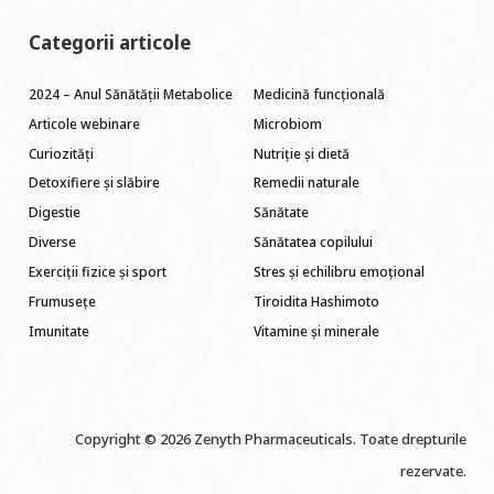
Categorii articole
2024 – Anul Sănătății Metabolice
Medicină funcțională
Articole webinare
Microbiom
Curiozități
Nutriție și dietă
Detoxifiere și slăbire
Remedii naturale
Digestie
Sănătate
Diverse
Sănătatea copilului
Exerciții fizice și sport
Stres și echilibru emoțional
Frumusețe
Tiroidita Hashimoto
Imunitate
Vitamine și minerale
Copyright © 2026 Zenyth Pharmaceuticals. Toate drepturile
rezervate.