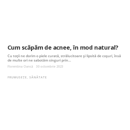
Cum scăpăm de acnee, în mod natural?
Cu toții ne dorim o piele curată, strălucitoare și lipsită de coșuri, însă
de multe ori ne sabotăm singuri prin…
Florentina Oancă
30 octombrie 2023
FRUMUSEȚE
,
SĂNĂTATE