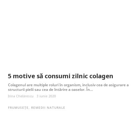
5 motive să consumi zilnic colagen
Colagenul are multiple roluri în organism, inclusiv cea de asigurare a
structurii pielii sau cea de întărire a oaselor. În…
Irina Chelărescu
3 iunie 2020
FRUMUSEȚE
,
REMEDII NATURALE