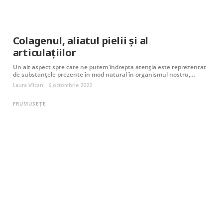
Colagenul, aliatul pielii și al
articulațiilor
Un alt aspect spre care ne putem îndrepta atenția este reprezentat
de substanțele prezente în mod natural în organismul nostru,…
Laura Vîlcan
6 octombrie 2022
FRUMUSEȚE