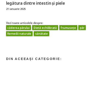
legătura dintre intestin și piele
21 ianuarie 2025
Vezi toate articolele despre:
căderea părului
Dietă echilibrată
frumusețe
păr
Remedii naturale
sănătate