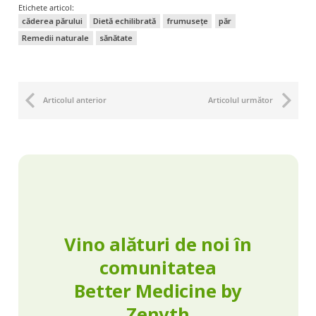
Etichete articol:
căderea părului
Dietă echilibrată
frumusețe
păr
Remedii naturale
sănătate
Articolul anterior
Articolul următor
Vino alături de noi în
comunitatea
Better Medicine by
Zenyth