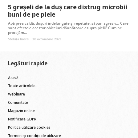
5 greșeli de la duș care distrug microbii
buni de pe piele
Apă prea caldă, dușuri îndelungate și repetate, săpun agresiv… Care
sunt efectele acestor obiceiuri dăunătoare asupra pielii? Cum ne
protejăm…
Steluța Indrei
30 octombrie 2023
Legături rapide
Acasă
Toate articolele
Webinare
Comunitate
Magazin online
Notificare GDPR
Politica utilizare cookies
Termeni și condiții de utilizare