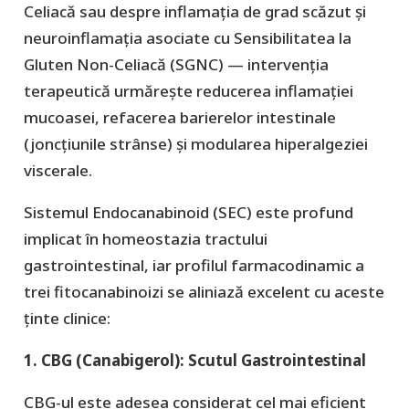
Celiacă sau despre inflamația de grad scăzut și
neuroinflamația asociate cu Sensibilitatea la
Gluten Non-Celiacă (SGNC) — intervenția
terapeutică urmărește reducerea inflamației
mucoasei, refacerea barierelor intestinale
(joncțiunile strânse) și modularea hiperalgeziei
viscerale.
​Sistemul Endocanabinoid (SEC) este profund
implicat în homeostazia tractului
gastrointestinal, iar profilul farmacodinamic a
trei fitocanabinoizi se aliniază excelent cu aceste
ținte clinice:
​1. CBG (Canabigerol): Scutul Gastrointestinal
​CBG-ul este adesea considerat cel mai eficient