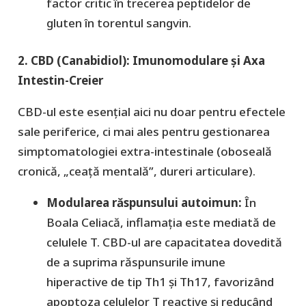
factor critic în trecerea peptidelor de
gluten în torentul sangvin.
2. CBD (Canabidiol): Imunomodulare și Axa
Intestin-Creier
​CBD-ul este esențial aici nu doar pentru efectele
sale periferice, ci mai ales pentru gestionarea
simptomatologiei extra-intestinale (oboseală
cronică, „ceață mentală”, dureri articulare).
Modularea răspunsului autoimun:
În
Boala Celiacă, inflamația este mediată de
celulele T. CBD-ul are capacitatea dovedită
de a suprima răspunsurile imune
hiperactive de tip Th1 și Th17, favorizând
apoptoza celulelor T reactive și reducând