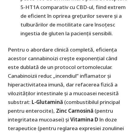
5-HT1A comparativ cu CBD-ul, fiind extrem
de eficient în oprirea grețurilor severe și a
tulburărilor de motilitate care însoțesc
ingestia de gluten la pacienții sensibili.
Pentru o abordare clinică completă, eficiența
acestor cannabinoizi crește exponențial când
este dublată de un protocol ortomolecular.
Canabinoizii reduc „incendiul” inflamator și
hiperactivitatea imună, dar refacerea fizică a
vilozităților intestinale și a mucoasei necesită
substrat:
L-Glutamină
(combustibilul principal
pentru enterocite),
Zinc Carnosină
(pentru
integritatea mucoasei) și
Vitamina D
în doze
terapeutice (pentru reglarea expresiei zonulinei