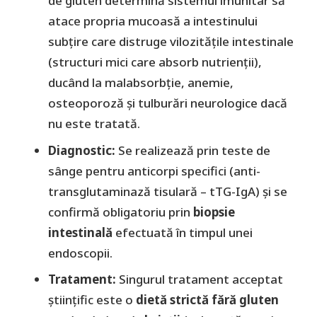
de gluten determină sistemul imunitar să
atace propria mucoasă a intestinului
subțire care distruge vilozitățile intestinale
(structuri mici care absorb nutrienții),
ducând la malabsorbție, anemie,
osteoporoză și tulburări neurologice dacă
nu este tratată.
Diagnostic:
Se realizează prin teste de
sânge pentru anticorpi specifici (anti-
transglutaminază tisulară – tTG-IgA) și se
confirmă obligatoriu prin
biopsie
intestinală
efectuată în timpul unei
endoscopii.
Tratament:
Singurul tratament acceptat
științific este o
dietă strictă fără gluten