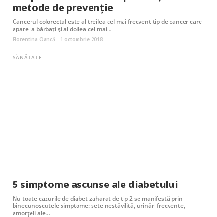
metode de prevenție
Cancerul colorectal este al treilea cel mai frecvent tip de cancer care
apare la bărbați și al doilea cel mai…
Florentina Oancă
1 octombrie 2018
SĂNĂTATE
5 simptome ascunse ale diabetului
Nu toate cazurile de diabet zaharat de tip 2 se manifestă prin
binecunoscutele simptome: sete nestăvilită, urinări frecvente,
amorțeli ale…