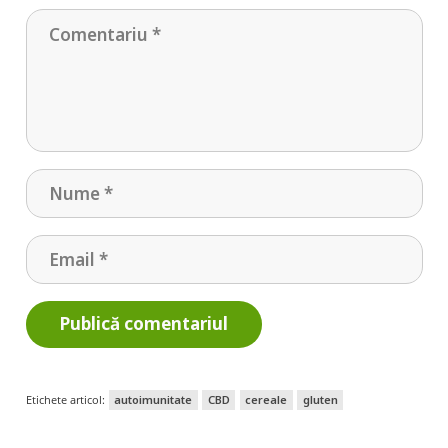
Publică comentariul
Etichete articol:
autoimunitate
CBD
cereale
gluten