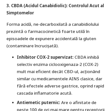
3. CBDA (Acidul Canabidiolic): Controlul Acut al
Simptomelor
​Forma acidă, ne-decarboxilată a canabidiolului
prezintă o farmacocinetică foarte utilă în
episoadele de expunere accidentală la gluten
(contaminare încrucișată).
Inhibitor COX-2 supervizat:
CBDA inhibă
selectiv enzima ciclooxigenaza-2 (COX-2)
mult mai eficient decât CBD-ul, acționând
similar cu medicamentele AINS clasice, dar
fără efectele adverse gastrice, oprind rapid
cascada inflamatorie acută.
Antiemetic puternic:
Are o afinitate de
peste 100 de ori mai mare pentru receptorii