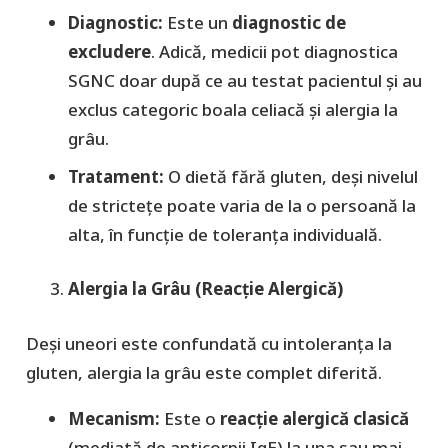
Diagnostic:
Este un
diagnostic de
excludere
. Adică, medicii pot diagnostica
SGNC doar după ce au testat pacientul și au
exclus categoric boala celiacă și alergia la
grâu.
Tratament:
O dietă fără gluten, deși nivelul
de strictețe poate varia de la o persoană la
alta, în funcție de toleranța individuală.
Alergia la Grâu (Reacție Alergică)
​Deși uneori este confundată cu intoleranța la
gluten, alergia la grâu este complet diferită.
Mecanism:
Este o
reacție alergică clasică
(mediată de anticorpii IgE) la una sau mai