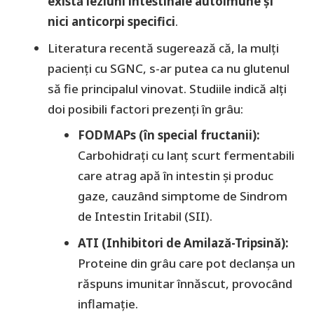
există leziuni intestinale autoimune și
nici anticorpi specifici
.
​Literatura recentă sugerează că, la mulți
pacienți cu SGNC, s-ar putea ca nu glutenul
să fie principalul vinovat. Studiile indică alți
doi posibili factori prezenți în grâu:
FODMAPs (în special fructanii):
Carbohidrați cu lanț scurt fermentabili
care atrag apă în intestin și produc
gaze, cauzând simptome de Sindrom
de Intestin Iritabil (SII).
ATI (Inhibitori de Amilază-Tripsină):
Proteine din grâu care pot declanșa un
răspuns imunitar înnăscut, provocând
inflamație.