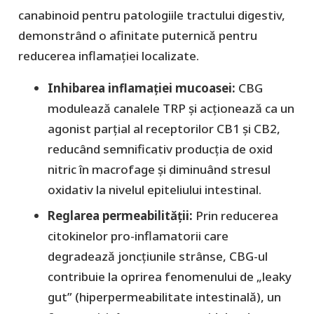
canabinoid pentru patologiile tractului digestiv,
demonstrând o afinitate puternică pentru
reducerea inflamației localizate.
Inhibarea inflamației mucoasei:
CBG
modulează canalele TRP și acționează ca un
agonist parțial al receptorilor CB1 și CB2,
reducând semnificativ producția de oxid
nitric în macrofage și diminuând stresul
oxidativ la nivelul epiteliului intestinal.
Reglarea permeabilității:
Prin reducerea
citokinelor pro-inflamatorii care
degradează joncțiunile strânse, CBG-ul
contribuie la oprirea fenomenului de „leaky
gut” (hiperpermeabilitate intestinală), un