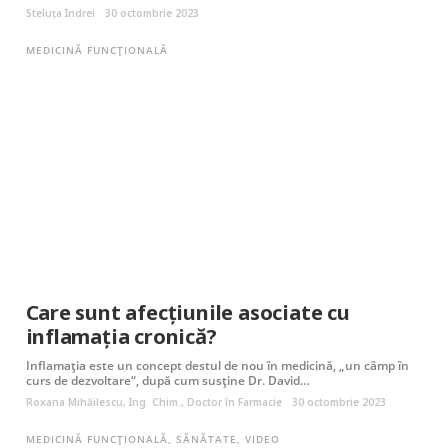
Steluța Indrei
30 octombrie 2023
MEDICINĂ FUNCȚIONALĂ
Care sunt afecțiunile asociate cu
inflamația cronică?
Inflamația este un concept destul de nou în medicină, „un câmp în
curs de dezvoltare“, după cum susține Dr. David…
Roxana Mihăilescu, Ing. Chim., Doctor în Farmacie
30 octombrie 2023
MEDICINĂ FUNCȚIONALĂ
,
SĂNĂTATE
,
VIDEO