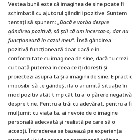
Vestea bună este că imaginea de sine poate fi
schimbată cu ajutorul gândirii pozitive. Suntem
tentați să spunem: „
Dacă e vorba despre
gândirea pozitivă, să știi că am încercat-o, dar nu
funcționează în cazul meu
“. Însă gândirea
pozitivă funcționează doar dacă e în
conformitate cu imaginea de sine, dacă tu crezi
cu toată puterea în ceea ce îți dorești și
proiectezi asupra ta și a imaginii de sine. E practic
imposibil să te gândești la o anumită situație în
mod pozitiv atât timp cât tu ai o părere negativă
despre tine. Pentru a trăi cu adevărat, pentru a fi
mulțumit cu viața ta, ai nevoie de o imagine
personală adecvată și realistă pe care să o
accepți. Încrederea se bazează pe experiența
succesului și de aceea se recomandă trăirea