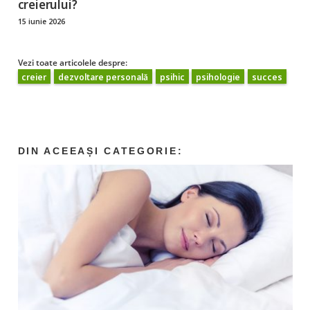
creierului?
15 iunie 2026
Vezi toate articolele despre:
creier
dezvoltare personală
psihic
psihologie
succes