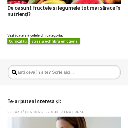
De ce sunt fructele și legumele tot mai sărace în
nutrienți?
Vezi toate articolele din categoria:
Curiozități
Stres și echilibru emoțional
Te-ar putea interesa și:
CURIOZITĂȚI
,
STRES ȘI ECHILIBRU EMOȚIONAL