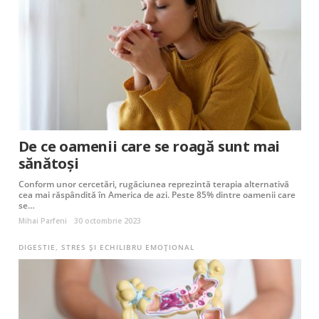
De ce oamenii care se roagă sunt mai
sănătoşi
Conform unor cercetări, rugăciunea reprezintă terapia alternativă
cea mai răspândită în America de azi. Peste 85% dintre oamenii care
se…
Mihai Parfeni
30 octombrie 2023
DIGESTIE
,
STRES ȘI ECHILIBRU EMOȚIONAL