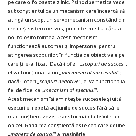
pe care o folosește zilnic. Psihocibernetica vede
subconștientul ca un mecanism care încearcă să
atingă un scop, un servomecanism constând din
creier și sistem nervos, prin intermediul căruia
noi folosim mintea. Acest mecanism
funcționează automat și impersonal pentru
atingerea scopurilor, în funcție de obiectivele pe
care ți le-ai fixat. Dacă-i oferi „
scopuri de succes
“,
el va funcționa ca un „
mecanism al succesului
“;
dacă-i oferi „
scopuri negative
“, el va funcționa la
fel de fidel ca „
mecanism al eșecului
“.
Acest mecanism își amintește succesele și uită
eșecurile, repetă acțiunile de succes fără să le
mai conștientizeze, transformându-le într-un
obicei. Gândirea conștientă este cea care deține
„
maneta de control
“ a mașinăriei