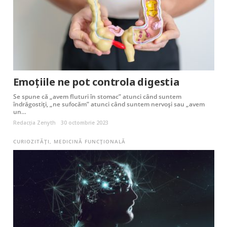
Emoțiile ne pot controla digestia
Se spune că „avem fluturi în stomac” atunci când suntem
îndrăgostiţi, „ne sufocăm” atunci când suntem nervoşi sau „avem
un…
Redacția Zenyth
30 octombrie 2023
CURIOZITĂȚI
,
MEDICINĂ FUNCȚIONALĂ