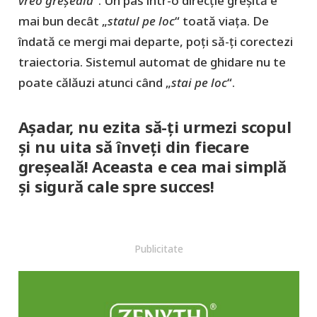
vreo greșeală
“. Un pas într-o direcție greșită e
mai bun decât „
statul pe loc
“ toată viața. De
îndată ce mergi mai departe, poți să-ți corectezi
traiectoria. Sistemul automat de ghidare nu te
poate călăuzi atunci când „
stai pe loc
“.
Așadar, nu ezita să-ți urmezi scopul
și nu uita să înveți din fiecare
greșeală! Aceasta e cea mai simplă
și sigură cale spre succes!
Publicitate