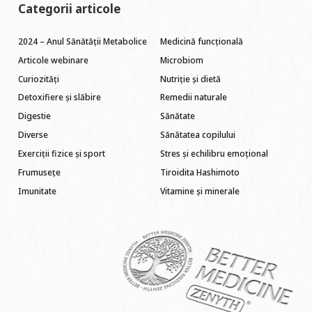
Categorii articole
2024 – Anul Sănătății Metabolice
Medicină funcțională
Articole webinare
Microbiom
Curiozități
Nutriție și dietă
Detoxifiere și slăbire
Remedii naturale
Digestie
Sănătate
Diverse
Sănătatea copilului
Exerciții fizice și sport
Stres și echilibru emoțional
Frumusețe
Tiroidita Hashimoto
Imunitate
Vitamine și minerale