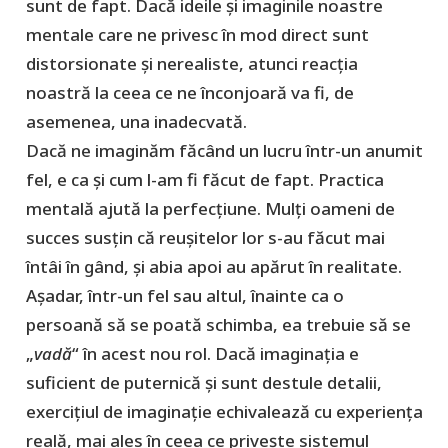
sunt de fapt. Dacă ideile și imaginile noastre
mentale care ne privesc în mod direct sunt
distorsionate și nerealiste, atunci reacția
noastră la ceea ce ne înconjoară va fi, de
asemenea, una inadecvată.
Dacă ne imaginăm făcând un lucru într-un anumit
fel, e ca și cum l-am fi făcut de fapt. Practica
mentală ajută la perfecțiune. Mulți oameni de
succes susțin că reușitelor lor s-au făcut mai
întâi în gând, și abia apoi au apărut în realitate.
Așadar, într-un fel sau altul, înainte ca o
persoană să se poată schimba, ea trebuie să se
„
vadă
“ în acest nou rol. Dacă imaginația e
suficient de puternică și sunt destule detalii,
exercițiul de imaginație echivalează cu experiența
reală, mai ales în ceea ce privește sistemul