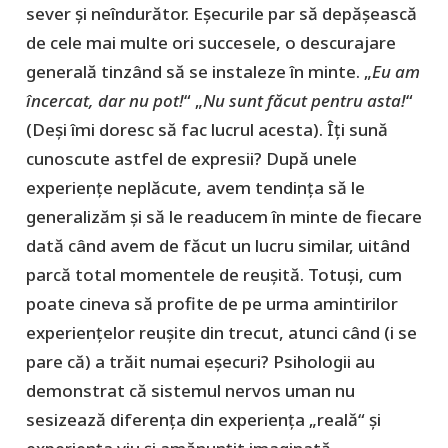
sever și neîndurător. Eșecurile par să depășească
de cele mai multe ori succesele, o descurajare
generală tinzând să se instaleze în minte. „
Eu am
încercat, dar nu pot!
“ „
Nu sunt făcut pentru asta!
“
(Deși îmi doresc să fac lucrul acesta). Îți sună
cunoscute astfel de expresii? După unele
experiențe neplăcute, avem tendința să le
generalizăm și să le readucem în minte de fiecare
dată când avem de făcut un lucru similar, uitând
parcă total momentele de reușită. Totuși, cum
poate cineva să profite de pe urma amintirilor
experiențelor reușite din trecut, atunci când (i se
pare că) a trăit numai eșecuri? Psihologii au
demonstrat că sistemul nervos uman nu
sesizează diferența din experiența „reală“ și