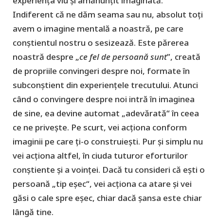
experiența viu și amănunțit imaginată.
Indiferent că ne dăm seama sau nu, absolut toți
avem o imagine mentală a noastră, pe care
conștientul nostru o sesizează. Este părerea
noastră despre „
ce fel de persoană sunt
”, creată
de propriile convingeri despre noi, formate în
subconștient din experiențele trecutului. Atunci
când o convingere despre noi intră în imaginea
de sine, ea devine automat „adevărată“ în ceea
ce ne privește. Pe scurt, vei acționa conform
imaginii pe care ți-o construiești. Pur și simplu nu
vei acționa altfel, în ciuda tuturor eforturilor
conștiente și a voinței. Dacă tu consideri că ești o
persoană „tip eșec“, vei acționa ca atare și vei
găsi o cale spre eșec, chiar dacă șansa este chiar
lângă tine.