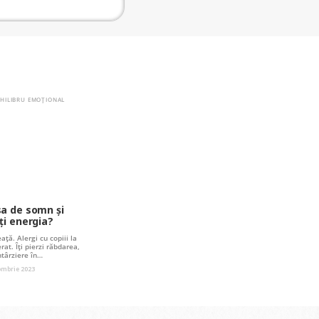
ECHILIBRU EMOȚIONAL
sa de somn și
ți energia?
ață. Alergi cu copiii la
rat. Îți pierzi răbdarea,
ntârziere în…
ombrie 2023