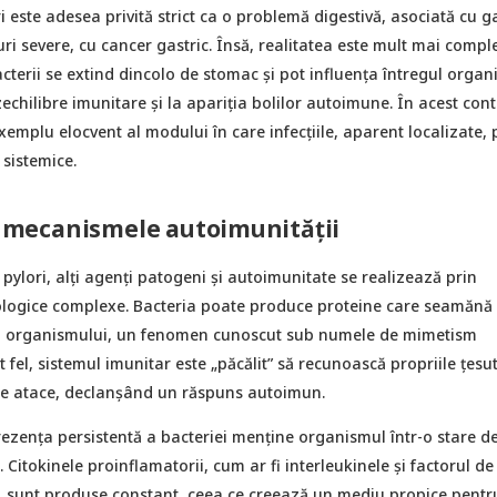
i este adesea privită strict ca o problemă digestivă, asociată cu ga
uri severe, cu cancer gastric. Însă, realitatea este mult mai compl
acterii se extind dincolo de stomac și pot influența întregul organ
echilibre imunitare și la apariția bolilor autoimune. În acest cont
xemplu elocvent al modului în care infecțiile, aparent localizate, 
sistemice.
și mecanismele autoimunității
 pylori, alți agenți patogeni și autoimunitate se realizează prin
ogice complexe. Bacteria poate produce proteine care seamănă
ai organismului, un fenomen cunoscut sub numele de mimetism
t fel, sistemul imunitar este „păcălit” să recunoască propriile țesu
ă le atace, declanșând un răspuns autoimun.
rezența persistentă a bacteriei menține organismul într-o stare d
 Citokinele proinflamatorii, cum ar fi interleukinele și factorul de
 sunt produse constant, ceea ce creează un mediu propice pentr