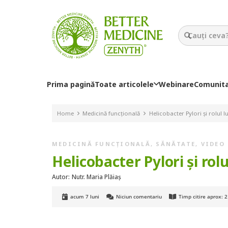
Prima pagină
Toate articolele
Webinare
Comunit
Home
Medicină funcțională
Helicobacter Pylori și rolul l
MEDICINĂ FUNCȚIONALĂ
,
SĂNĂTATE
,
VIDEO
Helicobacter Pylori și rol
Autor:
Nutr. Maria Plăiaș
acum 7 luni
Niciun comentariu
Timp citire aprox:
2