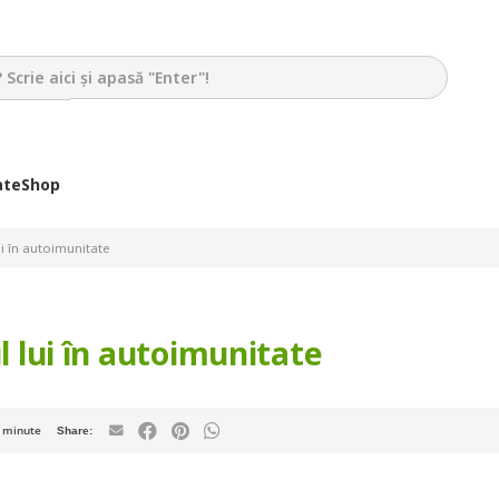
ate
Shop
ui în autoimunitate
ul lui în autoimunitate
minute