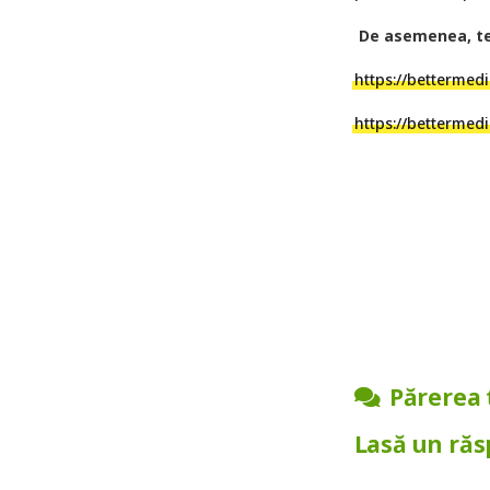
De asemenea, te-
https://bettermed
https://bettermed
Părerea 
Lasă un ră