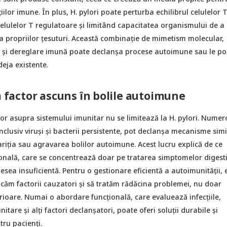
ilor imune. În plus, H. pylori poate perturba echilibrul celulelor T
celulelor T regulatoare și limitând capacitatea organismului de a
a propriilor țesuturi. Această combinație de mimetism molecular,
ă și dereglare imună poate declanșa procese autoimune sau le po
deja existente.
ca factor ascuns în bolile autoimune
lor asupra sistemului imunitar nu se limitează la H. pylori. Numero
nclusiv viruși și bacterii persistente, pot declanșa mecanisme simi
riția sau agravarea bolilor autoimune. Acest lucru explică de ce
onală, care se concentrează doar pe tratarea simptomelor digest
desea insuficientă. Pentru o gestionare eficientă a autoimunității, 
ficăm factorii cauzatori și să tratăm rădăcina problemei, nu doar
rioare. Numai o abordare funcțională, care evaluează infecțiile,
itare și alți factori declanșatori, poate oferi soluții durabile și
ru pacienți.