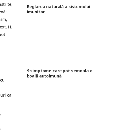
strite,
Reglarea naturală a sistemului
imunitar
exă:
ism,
ext, H.
pot
9 simptome care pot semnala o
boală autoimună
 cu
turi ca
e
u