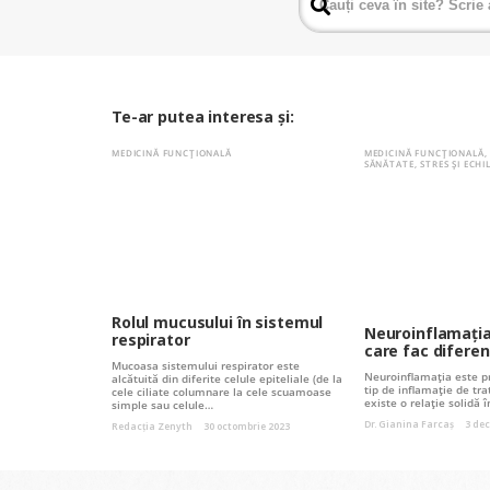
Te-ar putea interesa și:
MEDICINĂ FUNCȚIONALĂ
MEDICINĂ FUNCȚIONALĂ
SĂNĂTATE
,
STRES ȘI ECH
Rolul mucusului în sistemul
Neuroinflamația
respirator
care fac diferen
Mucoasa sistemului respirator este
Neuroinflamația este pro
alcătuită din diferite celule epiteliale (de la
tip de inflamație de tra
cele ciliate columnare la cele scuamoase
existe o relație solidă
simple sau celule…
Dr. Gianina Farcaș
3 de
Redacția Zenyth
30 octombrie 2023