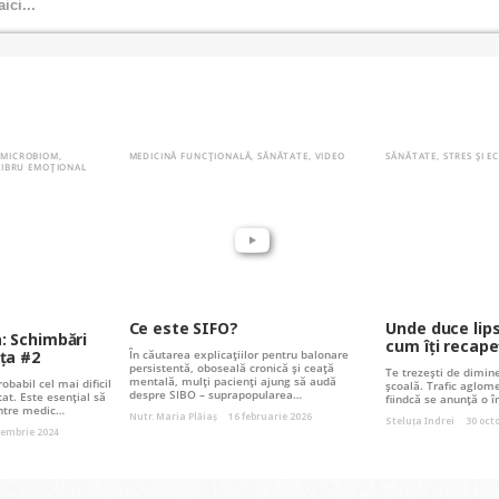
,
MICROBIOM
,
MEDICINĂ FUNCȚIONALĂ
,
SĂNĂTATE
,
VIDEO
SĂNĂTATE
,
STRES ȘI 
ILIBRU EMOȚIONAL
Ce este SIFO?
Unde duce lip
: Schimbări
cum îți recape
ța #2
În căutarea explicațiilor pentru balonare
persistentă, oboseală cronică și ceață
Te trezești de dimine
mentală, mulți pacienți ajung să audă
babil cel mai dificil
școală. Trafic aglome
despre SIBO – suprapopularea…
tat. Este esențial să
fiindcă se anunță o î
 între medic…
Nutr. Maria Plăiaș
16 februarie 2026
Steluța Indrei
30 oct
cembrie 2024