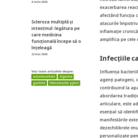
4 iunie 2026
exacerbarea reacți
afectând funcția 
Scleroza multiplă și
atacurile împotriv
intestinul: legătura pe
inflamație cronic
care medicina
amplifica pe cele 
funcțională începe să o
înțeleagă
22 mai 2026
Infecțiile 
Influența bacterii
Vezi toate articolele despre:
autoimunitate
digestie
agenți patogeni, i
gastrită
Helicobacter pylori
contribuind la apa
abordarea tradiți
articulare, este a
esențial să identi
manifestările exte
dezechilibrele imun
personalizate pent