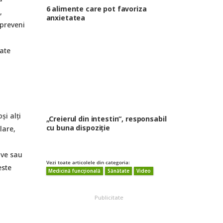
6 alimente care pot favoriza
,
anxietatea
 preveni
ate
și alți
„Creierul din intestin“, responsabil
cu buna dispoziție
lare,
ive sau
Vezi toate articolele din categoria:
este
Medicină funcțională
Sănătate
Video
Publicitate