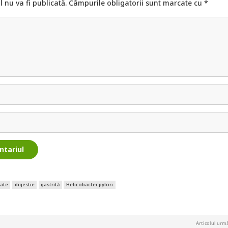
 nu va fi publicată.
Câmpurile obligatorii sunt marcate cu
*
ntariul
ate
digestie
gastrită
Helicobacter pylori
Articolul urm