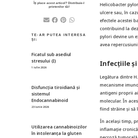
Helicobacter pylor
ulcere sau, în caz
efectele acestei b
contribuind la dez
pylori devine un e
avea repercusiuni 
Ficatul sub asediul
stresului (I)
Infecțiile 
1 iulie 2026
Legătura dintre H.
mecanisme imunol
Disfuncția tiroidiană și
antigeni proprii 
sistemul
Endocannabinoid
molecular. În aces
23 iunie 2026
fiind străine și s
În același timp, p
Utilizarea cannabinoizilor
inflamație cronică.
în intoleranța la gluten
necroză tumorală,