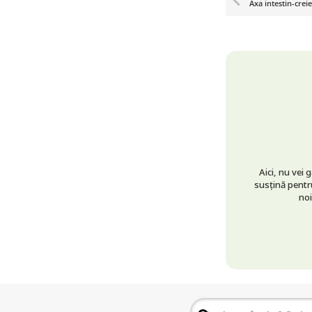
Axa intestin-crei
Aici, nu vei 
susțină pentru
noi