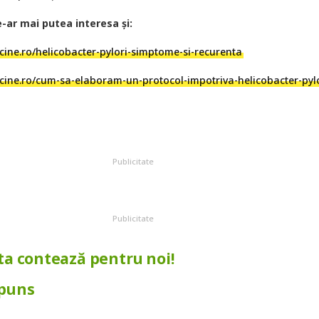
ar mai putea interesa și:
icine.ro/helicobacter-pylori-simptome-si-recurenta
icine.ro/cum-sa-elaboram-un-protocol-impotriva-helicobacter-pyl
Publicitate
Publicitate
ta contează pentru noi!
spuns