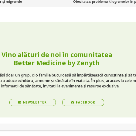
er și migrenele
Obezitatea: problema kilogramelor în p
Vino alături de noi în comunitatea
Better Medicine by Zenyth
găsi doar un grup, ci o familie bucuroasă să împărtășească cunoștințe și să t
 a aduce echilibru, armonie și sănătate în viața ta. În plus, ai acces la cele m
 informații de sănătate, invitații la evenimente și resurse exclusive.
NEWSLETTER
FACEBOOK