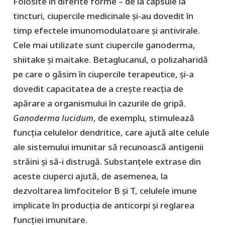
Folosite în diferite forme – de la capsule la
tincturi, ciupercile medicinale și-au dovedit în
timp efectele imunomodulatoare și antivirale.
Cele mai utilizate sunt ciupercile ganoderma,
shiitake și maitake. Betaglucanul, o polizaharidă
pe care o găsim în ciupercile terapeutice, și-a
dovedit capacitatea de a crește reacția de
apărare a organismului în cazurile de gripă.
Ganoderma lucidum
, de exemplu
,
stimulează
funcția celulelor dendritice, care ajută alte celule
ale sistemului imunitar să recunoască antigenii
străini şi să-i distrugă. Substanțele extrase din
aceste ciuperci ajută, de asemenea, la
dezvoltarea limfocitelor B și T, celulele imune
implicate în producția de anticorpi și reglarea
funcției imunitare.