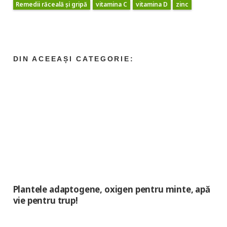
Remedii răceală și gripă
vitamina C
vitamina D
zinc
Plantele adaptogene, oxigen pentru minte, apă
vie pentru trup!