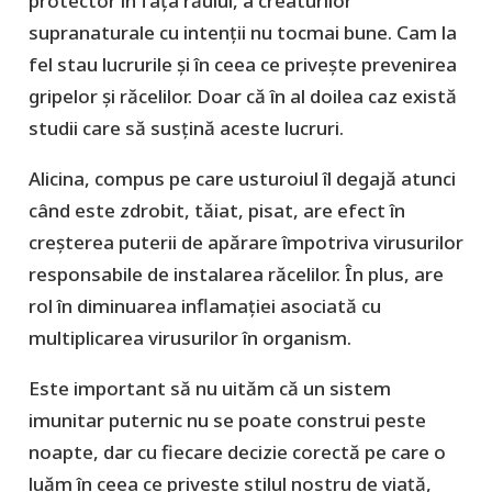
protector în fața răului, a creaturilor
supranaturale cu intenții nu tocmai bune. Cam la
fel stau lucrurile și în ceea ce privește prevenirea
gripelor și răcelilor. Doar că în al doilea caz există
studii care să susțină aceste lucruri.
Alicina, compus pe care usturoiul îl degajă atunci
când este zdrobit, tăiat, pisat, are efect în
creșterea puterii de apărare împotriva virusurilor
responsabile de instalarea răcelilor. În plus, are
rol în diminuarea inflamației asociată cu
multiplicarea virusurilor în organism.
Este important să nu uităm că un sistem
imunitar puternic nu se poate construi peste
noapte, dar cu fiecare decizie corectă pe care o
luăm în ceea ce privește stilul nostru de viață,