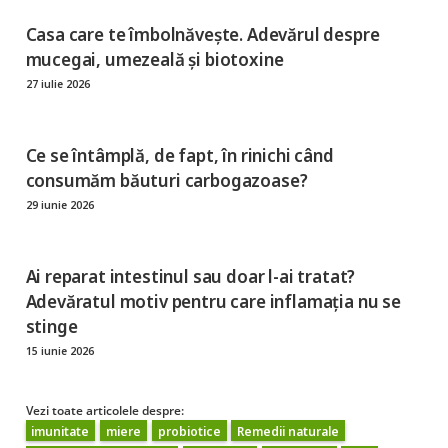
Casa care te îmbolnăvește. Adevărul despre
mucegai, umezeală și biotoxine
27 iulie 2026
Ce se întâmplă, de fapt, în rinichi când
consumăm băuturi carbogazoase?
29 iunie 2026
Ai reparat intestinul sau doar l-ai tratat?
Adevăratul motiv pentru care inflamația nu se
stinge
15 iunie 2026
Vezi toate articolele despre:
imunitate
miere
probiotice
Remedii naturale