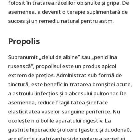
folosit în tratarea răcelilor obișnuite și gripa. De
asemenea, a devenit o terapie suplimentară de
succes și un remediu natural pentru astm.
Propolis
Supranumit „cleiul de albine” sau „penicilina
rusească”, propolisul este un produs apicol
extrem de preţios. Administrat sub formă de
tinctură, este benefic în tratarea bronșitei acute,
a astmului infecțios și a abcesului pulmonar. De
asemenea, reduce fragilitatea şi reface
elasticitatea vaselor sanguine periferice. Nu
ocolește nici bolile aparatului digestiv. La
gastrite hiperacide şi ulcere (gastric şi duodenal),
are efecte cicatrizante şi de reglare a secreţiei