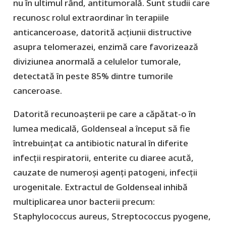
nu în ultimul rând, antitumorală. Sunt studii care
recunosc rolul extraordinar în terapiile
anticanceroase, datorită acțiunii distructive
asupra telomerazei, enzimă care favorizează
diviziunea anormală a celulelor tumorale,
detectată în peste 85% dintre tumorile
canceroase.
Datorită recunoașterii pe care a căpătat-o în
lumea medicală, Goldenseal a început să fie
întrebuințat ca antibiotic natural în diferite
infecții respiratorii, enterite cu diaree acută,
cauzate de numeroși agenți patogeni, infecții
urogenitale. Extractul de Goldenseal inhibă
multiplicarea unor bacterii precum:
Staphylococcus aureus, Streptococcus pyogene,