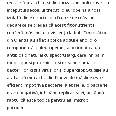
reduce febra, chiar și din cauza unei boli grave. La
începutul secolului trecut, oleuropeina a fost
izolată din extractul din frunze de măsline,
deoarece se credea că acest fitonutrient îi
conferă măslinului rezistența la boli. Cercetătorii
din Olanda au aflat apoi că acidul elenolic, o
componentă a oleuropeinei, a acționat ca un
antibiotic natural cu spectru larg, care inhibă în
mod sigur și puternic creșterea nu numai a
bacteriilor, ci și a virușilor și ciupercilor. Studiile au
aratat că extractul din frunze de măsline este
eficient împotriva bacteriei Klebsiella, o bacterie
gram-negativă, inhibând replicarea ei, pe lângă
faptul că este toxică pentru alți microbi
patogeni.