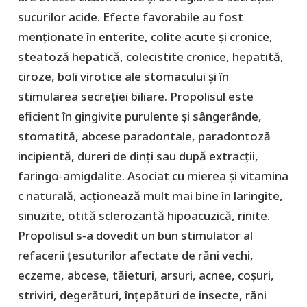
sucurilor acide. Efecte favorabile au fost
menţionate în enterite, colite acute şi cronice,
steatoză hepatică, colecistite cronice, hepatită,
ciroze, boli virotice ale stomacului şi în
stimularea secreţiei biliare. Propolisul este
eficient în gingivite purulente şi sângerânde,
stomatită, abcese paradontale, paradontoză
incipientă, dureri de dinţi sau după extracţii,
faringo‑amigdalite. Asociat cu mierea și vitamina
c naturală, acționează mult mai bine în laringite,
sinuzite, otită sclerozantă hipoacuzică, rinite.
Propolisul s‑a dovedit un bun stimulator al
refacerii ţesuturilor afectate de răni vechi,
eczeme, abcese, tăieturi, arsuri, acnee, coşuri,
striviri, degerături, înţepături de insecte, răni