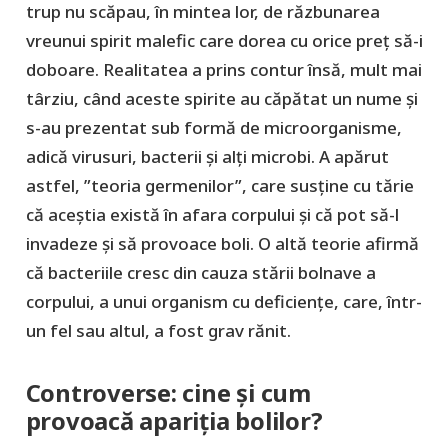
trup nu scăpau, în mintea lor, de răzbunarea
vreunui spirit malefic care dorea cu orice preț să-i
doboare. Realitatea a prins contur însă, mult mai
târziu, când aceste spirite au căpătat un nume și
s-au prezentat sub formă de microorganisme,
adică virusuri, bacterii și alți microbi. A apărut
astfel, ”teoria germenilor”, care susține cu tărie
că aceștia există în afara corpului și că pot să-l
invadeze și să provoace boli. O altă teorie afirmă
că bacteriile cresc din cauza stării bolnave a
corpului, a unui organism cu deficiențe, care, într-
un fel sau altul, a fost grav rănit.
Controverse: cine și cum
provoacă apariția bolilor?