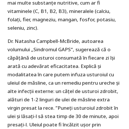
mai multe substanțe nutritive, cum ar fi
vitaminele (C, B1, B2, B3), mineralele (calciu,
folați, fier, magneziu, mangan, fosfor, potasiu,
seleniu, zinc).
Dr. Natasha Campbell-McBride, autoarea
volumului „Sindromul GAPS“, sugerează că o
căpățână de usturoi consumată în fiecare zi își
arată cu adevărat eficacitatea. Explică și
modalitatea în care putem infuza usturoiul cu
uleiul de măsline, ca un remediu pentru ureche și
alte infecții externe: un cățel de usturoi zdrobit,
alături de 1-2 linguri de ulei de măsline extra
virgin presat la rece. ”Puneți usturoiul zdrobit în
ulei și lăsați-l să stea timp de 30 de minute, apoi
presați-l. Uleiul poate fi încălzit ușor prin