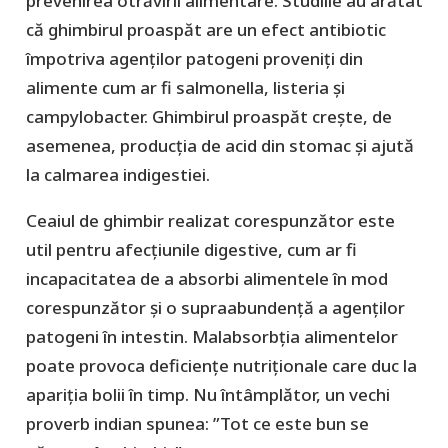
prevenirea otrăvirii alimentare. Studiile au arătat
că ghimbirul proaspăt are un efect antibiotic
împotriva agenților patogeni proveniți din
alimente cum ar fi salmonella, listeria și
campylobacter. Ghimbirul proaspăt crește, de
asemenea, producția de acid din stomac și ajută
la calmarea indigestiei.
Ceaiul de ghimbir realizat corespunzător este
util pentru afecțiunile digestive, cum ar fi
incapacitatea de a absorbi alimentele în mod
corespunzător și o supraabundență a agenților
patogeni în intestin. Malabsorbția alimentelor
poate provoca deficiențe nutriționale care duc la
apariția bolii în timp. Nu întâmplător, un vechi
proverb indian spunea: ”Tot ce este bun se