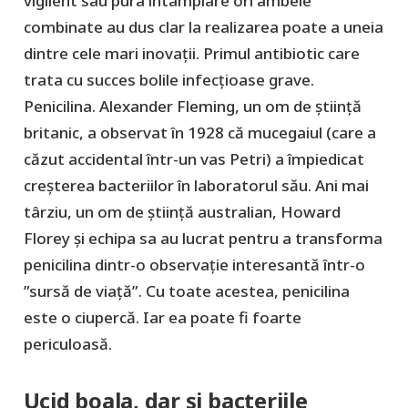
vigilent sau pura întâmplare ori ambele
combinate au dus clar la realizarea poate a uneia
dintre cele mari inovații. Primul antibiotic care
trata cu succes bolile infecțioase grave.
Penicilina. Alexander Fleming, un om de știință
britanic, a observat în 1928 că mucegaiul (care a
căzut accidental într-un vas Petri) a împiedicat
creșterea bacteriilor în laboratorul său. Ani mai
târziu, un om de știință australian, Howard
Florey și echipa sa au lucrat pentru a transforma
penicilina dintr-o observație interesantă într-o
”sursă de viață”. Cu toate acestea, penicilina
este o ciupercă. Iar ea poate fi foarte
periculoasă.
Ucid boala, dar și bacteriile