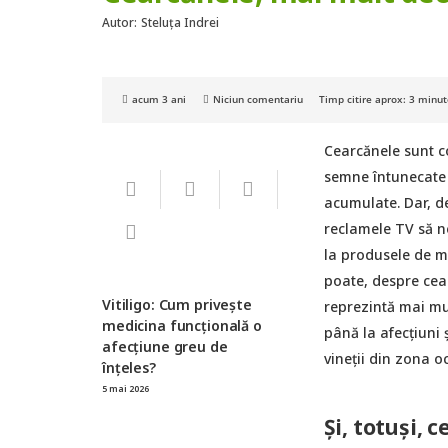
Autor:
Steluța Indrei
acum 3 ani
Niciun comentariu
Timp citire aprox:
3
minut
Cearcănele sunt co
semne întunecate 
acumulate. Dar, de
reclamele TV să ne
la produsele de ma
poate, despre cear
Vitiligo: Cum privește
reprezintă mai mu
medicina funcțională o
până la afecțiuni 
afecțiune greu de
vineții din zona o
înțeles?
5 mai 2026
Și, totuși, 