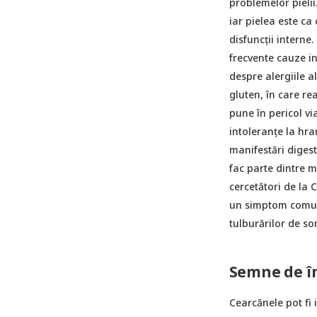
problemelor pielii
iar pielea este ca
disfuncții interne
frecvente cauze in
despre alergiile a
gluten, în care rea
pune în pericol via
intoleranțe la hr
manifestări digest
fac parte dintre m
cercetători de la
un simptom comun a
tulburărilor de so
Semne de î
Cearcănele pot fi 