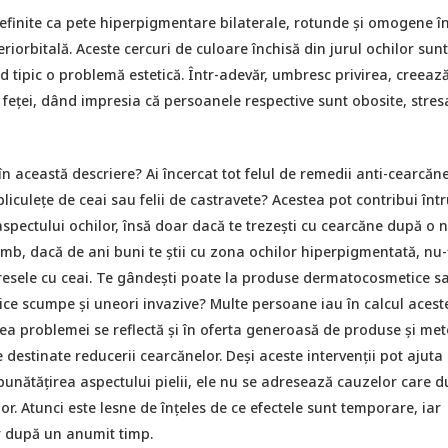
efinite ca pete hiperpigmentare bilaterale, rotunde și omogene î
riorbitală. Aceste cercuri de culoare închisă din jurul ochilor sunt
 tipic o problemă estetică. Într-adevăr, umbresc privirea, creeaz
l feței, dând impresia că persoanele respective sunt obosite, stres
 în această descriere? Ai încercat tot felul de remedii anti-cearcăne
liculețe de ceai sau felii de castravete? Acestea pot contribui înt
spectului ochilor, însă doar dacă te trezești cu cearcăne după o 
mb, dacă de ani buni te știi cu zona ochilor hiperpigmentată, nu-
esele cu ceai. Te gândești poate la produse dermatocosmetice sa
etice scumpe și uneori invazive? Multe persoane iau în calcul acest
ea problemei se reflectă și în oferta generoasă de produse și me
estinate reducerii cearcănelor. Deși aceste intervenții pot ajuta 
unătățirea aspectului pielii, ele nu se adresează cauzelor care d
or. Atunci este lesne de înțeles de ce efectele sunt temporare, iar
 după un anumit timp.