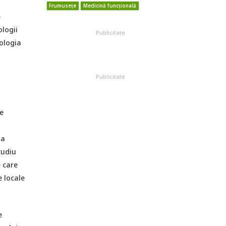
Frumusețe
Medicină funcțională
e
ologii
Publicitate
iologia
Publicitate
e
la
tudiu
 care
e locale
e