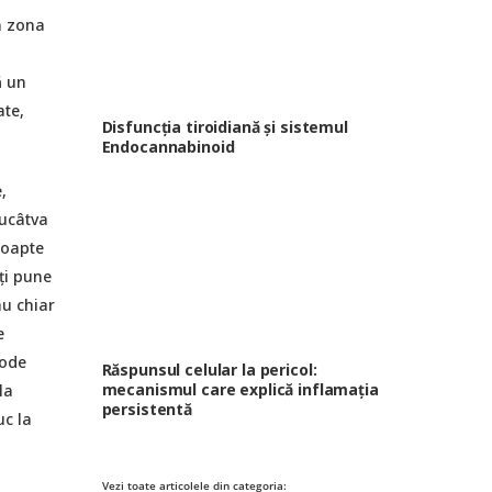
n zona
ă un
ate,
Disfuncția tiroidiană și sistemul
Endocannabinoid
,
rucâtva
noapte
ți pune
u chiar
e
tode
Răspunsul celular la pericol:
mecanismul care explică inflamația
la
persistentă
uc la
Vezi toate articolele din categoria: