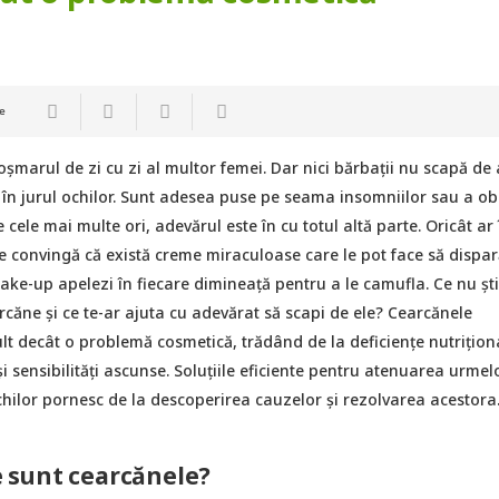
e
șmarul de zi cu zi al multor femei. Dar nici bărbații nu scapă de 
în jurul ochilor. Sunt adesea puse pe seama insomniilor sau a obo
 cele mai multe ori, adevărul este în cu totul altă parte. Oricât ar
 convingă că există creme miraculoase care le pot face să dispară
ke-up apelezi în fiecare dimineață pentru a le camufla. Ce nu ști
căne și ce te-ar ajuta cu adevărat să scapi de ele? Cearcănele
lt decât o problemă cosmetică, trădând de la deficiențe nutrițion
și sensibilități ascunse. Soluțiile eficiente pentru atenuarea urmel
chilor pornesc de la descoperirea cauzelor și rezolvarea acestora
ce sunt cearcănele?