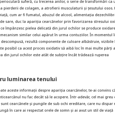
 perioculară suferă, cu trecerea anilor, o serie de transformări ca
și a pierderii de colagen, a atrofierii musculaturii și țesutului osos. 
 viață, cum ar fi fumatul, abuzul de alcool, alimentația dezechilibr
e sare, duc la apariția cearcănelor prin favorizarea stresului oxi
 ce împânzesc pielea delicată din jurul ochilor se produce oxidar
mecanism similar celui apărut în urma contuziilor. În momentul î
descompusă, rezultă componente de culoare albăstruie, vizibile 
ste posibil ca acest proces oxidativ să aibă loc în mai multe părți 
ea din jurul ochilor este atât de subțire încât trădează ruperea
tru luminarea tenului
oate aceste informații despre apariția cearcănelor, te-ai convins c
nticearcănul nu fac decât să le acopere. Într-adevăr, cel mai greu
 sunt cearcănele și pungile de sub ochi ereditare, care nu dispar n
ngă în care ai respectat orele de somn și ai avut un stil de viață