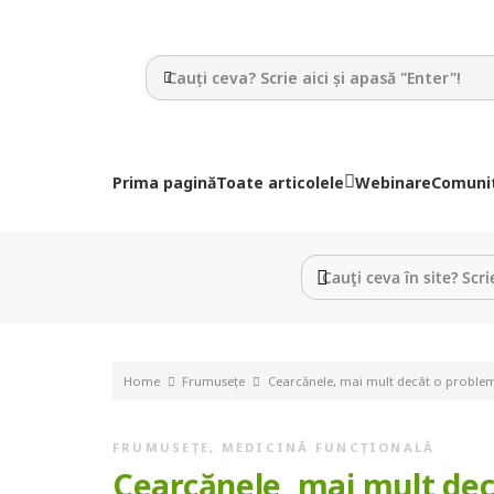
Prima pagină
Toate articolele
Webinare
Comuni
Home
Frumusețe
Cearcănele, mai mult decât o proble
FRUMUSEȚE
,
MEDICINĂ FUNCȚIONALĂ
Cearcănele, mai mult de