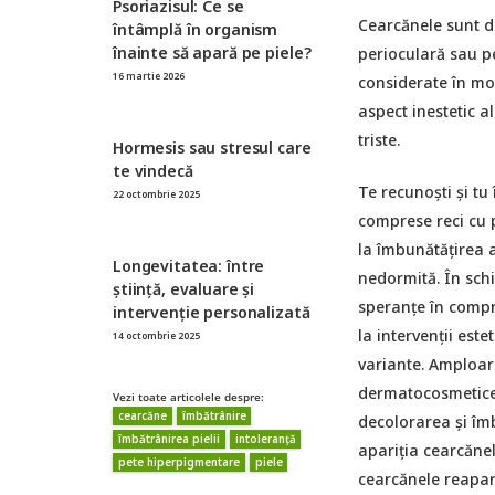
Psoriazisul: Ce se
Cearcănele sunt d
întâmplă în organism
înainte să apară pe piele?
perioculară sau pe
16 martie 2026
considerate în mod
aspect inestetic a
triste.
Hormesis sau stresul care
te vindecă
Te recunoști și tu
22 octombrie 2025
comprese reci cu p
la îmbunătățirea a
Longevitatea: între
nedormită. În schi
știință, evaluare și
speranțe în compr
intervenție personalizată
la intervenții est
14 octombrie 2025
variante. Amploar
dermatocosmetice d
Vezi toate articolele despre:
cearcăne
îmbătrânire
decolorarea și îmb
îmbătrânirea pielii
intoleranță
apariția cearcănel
pete hiperpigmentare
piele
cearcănele reapar