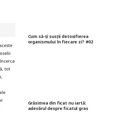
Cum să-ți susții detoxifierea
organismului în fiecare zi? #02
aceste
selii
 încerca
, tot
i,
ale
or
Grăsimea din ficat nu iartă:
.
adevărul despre ficatul gras