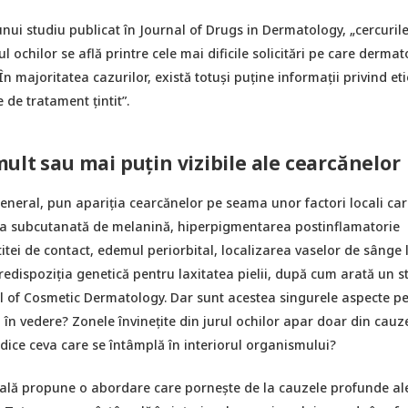
t unui studiu publicat în Journal of Drugs in Dermatology, „cercuril
l ochilor se află printre cele mai dificile solicitări pe care dermat
În majoritatea cazurilor, există totuși puține informații privind et
e de tratament țintit”.
ult sau mai puțin vizibile ale cearcănelor
eneral, pun apariția cearcănelor pe seama unor factori locali car
a subcutanată de melanină, hiperpigmentarea postinflamatorie
tei de contact, edemul periorbital, localizarea vaselor de sânge 
predispoziția genetică pentru laxitatea pielii, după cum arată un s
al of Cosmetic Dermatology. Dar sunt acestea singurele aspecte pe
 în vedere? Zonele învinețite din jurul ochilor apar doar din cauz
dice ceva care se întâmplă în interiorul organismului?
ală propune o abordare care pornește de la cauzele profunde al