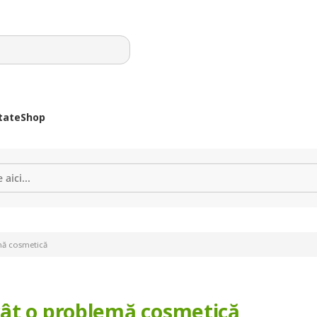
tate
Shop
mă cosmetică
cât o problemă cosmetică