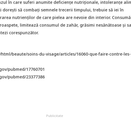
azul în care suferi anumite deficiențe nutriționale, intoleranțe al
ți dorești să combați semnele trecerii timpului, trebuie să iei în
area nutrienților de care pielea are nevoie din interior. Consum
proaspete, limitează consumul de zahăr, grăsimi nesănătoase și sa
atezi corespunzător.
/html/beaute/soins-du-visage/articles/16060-que-faire-contre-les-
.gov/pubmed/17760701
.gov/pubmed/23377386
Publicitate