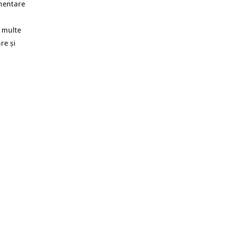
imentare
ă multe
re și