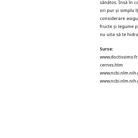
sănătos. Însă în c
ori pur și simplu î
considerare asigur
fructe și legume 
nu uita să te hidr
Surse:
www.doctissimo.fr
cernes.htm
www.ncbi.nlm.nih
www.ncbi.nlm.nih