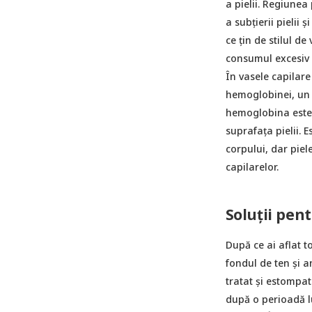
a pielii. Regiunea
a subțierii pielii 
ce țin de stilul de
consumul excesiv d
În vasele capilare
hemoglobinei, un 
hemoglobina este 
suprafața pielii. E
corpului, dar piel
capilarelor.
Soluții pen
După ce ai aflat t
fondul de ten și a
tratat și estompat
după o perioadă lu