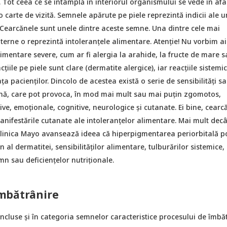
. Tot ceea ce se întâmplă în interiorul organismului se vede în afar
 o carte de vizită. Semnele apărute pe piele reprezintă indicii ale 
. Cearcănele sunt unele dintre aceste semne. Una dintre cele mai
terne o reprezintă intoleranțele alimentare. Atenție! Nu vorbim ai
limentare severe, cum ar fi alergia la arahide, la fructe de mare s
cțiile pe piele sunt clare (dermatite alergice), iar reacțiile sistemi
ța pacienților. Dincolo de acestea există o serie de sensibilități s
ană, care pot provoca, în mod mai mult sau mai puțin zgomotos,
ive, emoționale, cognitive, neurologice și cutanate. Ei bine, cearc
anifestările cutanate ale intoleranțelor alimentare. Mai mult decâ
 Clinica Mayo avansează ideea că hiperpigmentarea periorbitală po
l dermatitei, sensibilităților alimentare, tulburărilor sistemice,
mn sau deficiențelor nutriționale.
mbătrânire
incluse și în categoria semnelor caracteristice procesului de îmbă