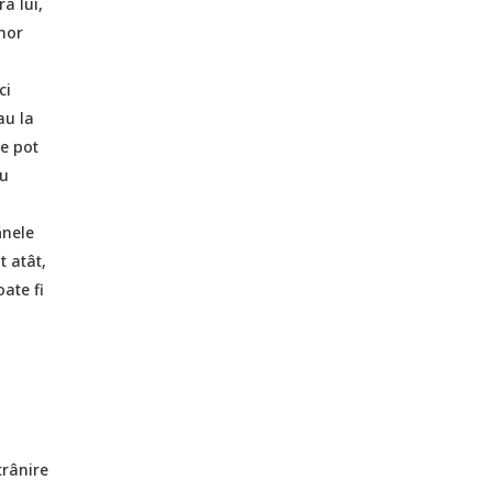
a lui,
unor
ci
au la
ce pot
au
ănele
t atât,
ate fi
trânire