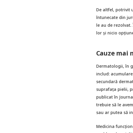
De altfel, potrivi
întunecate din juru
le au de rezolvat. 
lor și nicio opțiun
Cauze mai m
Dermatologii, în g
includ: acumulare
secundară dermati
suprafața pielii, 
publicat în Journ
trebuie să le avem
sau ar putea să in
Medicina funcțion