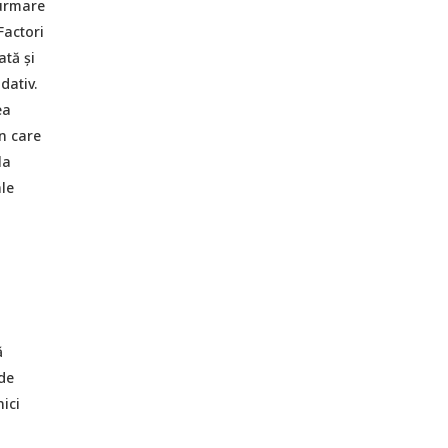
 urmare
Factori
ată și
dativ.
ea
n care
la
ale
ă
 de
ici