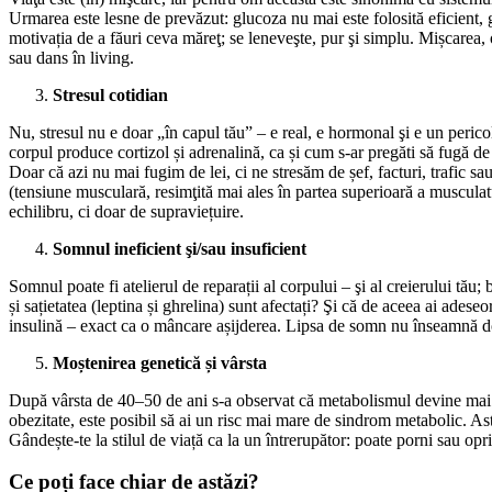
Urmarea este lesne de prevăzut: glucoza nu mai este folosită eficient, g
motivația de a făuri ceva măreţ; se leneveşte, pur şi simplu. Mișcarea, 
sau dans în living.
Stresul cotidian
Nu, stresul nu e doar „în capul tău” – e real, e hormonal şi e un pericol
corpul produce cortizol și adrenalină, ca și cum s-ar pregăti să fugă de
Doar că azi nu mai fugim de lei, ci ne stresăm de șef, facturi, trafic sau
(tensiune musculară, resimţită mai ales în partea superioară a musculatur
echilibru, ci doar de supraviețuire.
Somnul ineficient şi/sau insuficient
Somnul poate fi atelierul de reparații al corpului – şi al creierului tă
și sațietatea (leptina și ghrelina) sunt afectați? Şi că de aceea ai adese
insulină – exact ca o mâncare așijderea. Lipsa de somn nu înseamnă doa
Moștenirea genetică și vârsta
După vârsta de 40–50 de ani s-a observat că metabolismul devine mai len
obezitate, este posibil să ai un risc mai mare de sindrom metabolic. Ast
Gândește-te la stilul de viață ca la un întrerupător: poate porni sau opri
Ce poți face chiar de astăzi?