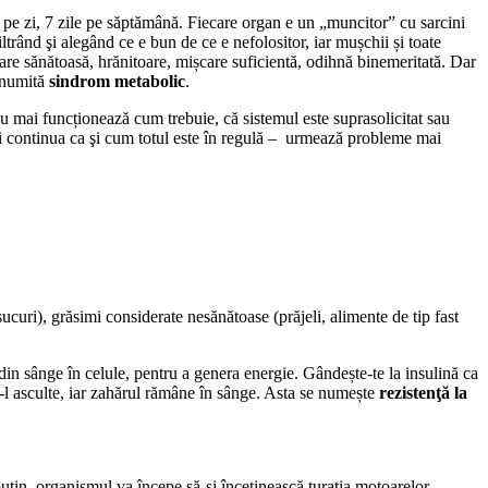
 pe zi, 7 zile pe săptămână. Fiecare organ e un „muncitor” cu sarcini
ltrând şi alegând ce e bun de ce e nefolositor, iar mușchii și toate
care sănătoasă, hrănitoare, mișcare suficientă, odihnă binemeritată. Dar
denumită
sindrom metabolic
.
 mai funcționează cum trebuie, că sistemul este suprasolicitat sau
 ai continua ca şi cum totul este în regulă – urmează probleme mai
sucuri), grăsimi considerate nesănătoase (prăjeli, alimente de tip fast
 din sânge în celule, pentru a genera energie. Gândește-te la insulină ca
să-l asculte, iar zahărul rămâne în sânge. Asta se numește
rezistenţă la
puțin, organismul va începe să-și încetinească turaţia motoarelor.