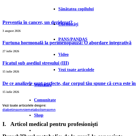
Sănătatea copilului
Prevenția ȋn cancer, un deziderat?
Curiozități
3 august 2026
PANS/PANDAS
Furtuna hormonală la perimenopauză: O abordare integrativă
27 iulie 2026
Video
Ficatul sub asediul stresului (III)
Vezi toate articolele
15 iulie 2026
De ce analizele sunt perfecte, dar corpul tău spune că ceva este î
Webinare
15 iulie 2026
Comunitate
Vezi toate articolele despre:
diabet
insomnie
metabolism
somn
Shop
I. Articol medical pentru profesionişti