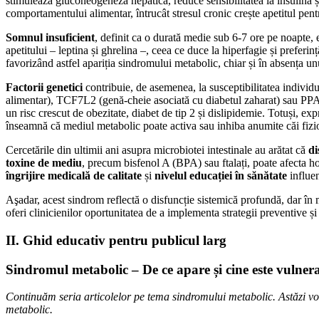
stimulează gluconeogeneza hepatică, reduce sensibilitatea la insulină 
comportamentului alimentar, întrucât stresul cronic crește apetitul pentr
Somnul insuficient
, definit ca o durată medie sub 6-7 ore pe noapte, 
apetitului – leptina și ghrelina –, ceea ce duce la hiperfagie și prefer
favorizând astfel apariția sindromului metabolic, chiar și în absența un
Factorii genetici
contribuie, de asemenea, la susceptibilitatea individu
alimentar), TCF7L2 (genă-cheie asociată cu diabetul zaharat) sau P
un risc crescut de obezitate, diabet de tip 2 și dislipidemie. Totuși,
înseamnă că mediul metabolic poate activa sau inhiba anumite căi fiziop
Cercetările din ultimii ani asupra microbiotei intestinale au arătat că
di
toxine de mediu
, precum bisfenol A (BPA) sau ftalați, poate afecta h
îngrijire medicală de calitate
și
nivelul educației în sănătate
influen
Aşadar, acest sindrom reflectă o disfuncție sistemică profundă, dar în m
oferi clinicienilor oportunitatea de a implementa strategii preventive ș
II. Ghid educativ pentru publicul larg
Sindromul metabolic – De ce apare și cine este vulner
Continuăm seria articolelor pe tema sindromului metabolic. Astăzi vom
metabolic.