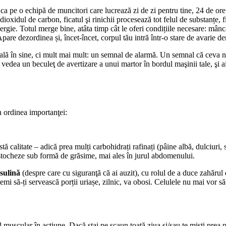
ca pe o echipă de muncitori care lucrează zi de zi pentru tine, 24 de ore
xidul de carbon, ficatul şi rinichii procesează tot felul de substanțe, fi
ergie. Totul merge bine, atâta timp cât le oferi condițiile necesare: mân
Apare dezordinea și, încet-încet, corpul tău intră într-o stare de avarie 
lă în sine, ci mult mai mult: un semnal de alarmă. Un semnal că ceva nu
 vedea un beculeţ de avertizare a unui martor în bordul maşinii tale, şi
în ordinea importanţei:
 calitate – adică prea mulți carbohidrați rafinați (pâine albă, dulciuri, 
e stocheze sub formă de grăsime, mai ales în jurul abdomenului.
nsulină
(despre care cu siguranţă că ai auzit), cu rolul de a duce zahărul
hemi să-ți servească porții uriașe, zilnic, va obosi. Celulele nu mai vor 
 muscular în acţiune. Dacă stai pe scaun toată ziua și/sau te miști prea 