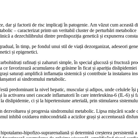
, dar şi factorii de risc implicaţi în patogenie. Am văzut cum această 
lic – caracterizat printr-un veritabil cluster de perturbări metabolice in
linică a dezechilibrului dintre predispoziția genetică și expunerea consta
radual, în timp, pe fondul unui stil de viață dezorganizat, adeseori gener
netici și epigenetici.
e carbohidrați rafinați și zaharuri simple, în special glucoză și fructoză 
e favorizează acumularea de grăsime în ficat și apariția dislipidemiei at
grași saturați amplifică inflamația sistemică și contribuie la instalarea i
eclanșatori ai sindromului metabolic.
festă predominant la nivel hepatic, muscular și adipos, unde celulele își
 și la activarea unei cascade inflamatorii în care interleukina-6 (IL-6) și
 dislipidemie, ci și la hipertensiune arterială, prin stimularea sistemulu
 în dezvoltarea și progresia sindromului metabolic. Lipsa mișcării scade
ismul inhibă oxidarea mitocondrială a acizilor grași și accentuează disfu
a hipotalamo-hipofizo-suprarenaliană și determină creșterea persistentă 