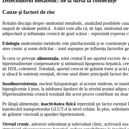
Dezechilibrul metabolic: de la sursă la consecințe
Cauze şi factori de risc
Reluăm discuţia despre sindromul metabolic, analizând posibilele cauze
majoră de sănătate publică. Astăzi vom afla că, de fapt, sindromul metabo
adipocitară și inflamația cronică de grad scăzut – reprezintă expresia c
Etiologia
sindromului metabolic este plurifactorială și se construiește g
stres cronic și somn deficitar – totul suprapus pe influența factorilor ge
În ceea ce priveşte
alimentația
, rolul central îl are aportul excesiv d
hiperinsulinemie compensatorie și stimulează lipogeneza hepatică, ceea c
de HDL-colesterol. Totodată, aportul crescut de grăsimi
trans
și acizi 
și săracă în nutrienți esențiali, devine unul dintre principalii factori d
Insulinorezistența
, nucleul fiziopatologic al acestui sindrom, se mani
hiperglicemie à jeun, la inhibarea lipolizei de la nivelul țesutul adipos
Hiperinsulinemia cronică rezultată din acest proces contribuie nu doar la
Pe lângă alimentație,
inactivitatea fizică
reprezintă un factor esențial
translocării transportorului GLUT-4 la nivel celular. În plus, sedentar
de grăsime viscerală și apariției hipertensiunii.
Stresul cronic
, adeseori subestimat şi subevaluat clinic, activează ax