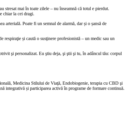
u stresat mai în toate zilele – nu înseamnă că totul e pierdut.
 chiar la cei dragi.
unea arterială. Poate fi un semnal de alarmă, dar și o șansă de
 de respiraţie și caută o susţinere profesionistă – un medic sau un
it şi personalizat. Eu ştiu deja, şi ştii şi tu, în adâncul tău: corpul
ţională, Medicina Stilului de Viaţă, Endobiogenie, terapia cu CBD şi
nă integrativă și participarea activă în programe de formare continuă.