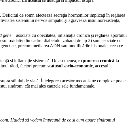
o-metabolic. La aceasta se adaugă și impactul asupra
i. Deficitul de somn afectează secreția hormonilor implicați în reglarea
ctivitatea sistemului nervos simpatic și agravează insulinorezistența,
ed gene
– asociată cu obezitatea, inflamaţia cronică şi reglarea aportului
tresul oxidativ din cadrul diabetului zaharat de tip 2) sunt asociate cu
epigenetice, precum metilarea ADN sau modificările histonale, ceea ce
istență și inflamație sistemică. De asemenea,
expunerea cronică la
ltimul rând, factori precum
statusul socio-economic
, accesul la
e asupra stilului de viață. Înțelegerea acestor mecanisme complexe poate
cestui sindrom, cât mai ales cauzele sale fundamentale.
em cont. Haideţi să vedem împreună de ce şi cum apare sindromul