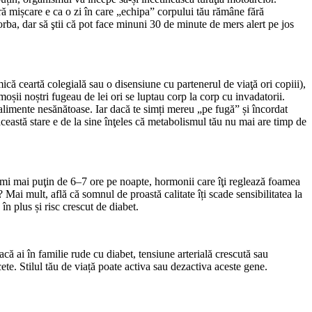
ără mișcare e ca o zi în care „echipa” corpului tău rămâne fără
orba, dar să ştii că pot face minuni 30 de minute de mers alert pe jos
mică ceartă colegială sau o disensiune cu partenerul de viaţă ori copiii),
oșii noștri fugeau de lei ori se luptau corp la corp cu invadatorii.
de alimente nesănătoase. Iar dacă te simți mereu „pe fugă” și încordat
 această stare e de la sine înţeles că metabolismul tău nu mai are timp de
 dormi mai puţin de 6–7 ore pe noapte, hormonii care îţi reglează foamea
? Mai mult, află că somnul de proastă calitate îți scade sensibilitatea la
n plus și risc crescut de diabet.
ă ai în familie rude cu diabet, tensiune arterială crescută sau
ete. Stilul tău de viață poate activa sau dezactiva aceste gene.