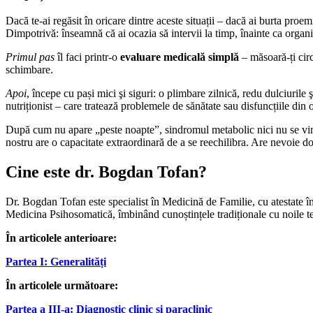
Dacă te-ai regăsit în oricare dintre aceste situații – dacă ai burta pro
Dimpotrivă: înseamnă că ai ocazia să intervii la timp, înainte ca organi
Primul pas
îl faci printr-o
evaluare medicală simplă
– măsoară-ți circu
schimbare.
Apoi
, începe cu pași mici şi siguri: o plimbare zilnică, redu dulciurile
nutriționist – care tratează problemele de sănătate sau disfuncțiile din 
După cum nu apare „peste noapte”, sindromul metabolic nici nu se vindecă 
nostru are o capacitate extraordinară de a se reechilibra. Are nevoie do
Cine este dr. Bogdan Tofan?
Dr. Bogdan Tofan este specialist în Medicină de Familie, cu atestate 
Medicina Psihosomatică, îmbinând cunoștințele tradiționale cu noile te
În articolele anterioare:
Partea I: Generalități
În articolele următoare:
Partea a III-a: Diagnostic clinic şi paraclinic