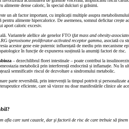
și favorizează acumularea de grăsime viscerală, amplificând riscul cardi
u alimente dense caloric, în special dulciuri și grăsimi.
este un alt factor important, cu implicații multiple asupra metabolismulu
ință pentru alimente hipercalorice. De asemenea, somnul deficitar crește a
ui aport caloric excesiv.
ală. Variantele alellice ale genelor FTO (
fat mass and obesity-associat
PARG (
peroxisome proliferator-activated receptor gamma
, asociată cu s
 expresia acestor gene este puternic influențată de mediu prin mecanisme 
atologice în funcție de expunerea susținută la anumiţi factori de risc.
sbioza
– dezechilibrul florei intestinale – poate contribui la insulinorez
omeostazia metabolică prin interferență endocrină și inflamație. Nu în u
țează semnificativ riscul de dezvoltare a sindromului metabolic.
are parte reversibilă, prin intervenții la timpul potrivit și personalizat
i terapeutice eficiente, care să vizeze nu doar manifestările clinice ale a
abil?
 afla care sunt cauzele, dar şi factorii de risc de care trebuie să ţin