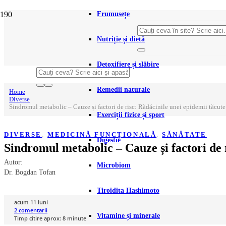
Frumusețe
Nutriție și dietă
Detoxifiere și slăbire
Remedii naturale
Home
Diverse
Sindromul metabolic – Cauze și factori de risc: Rădăcinile unei epidemii tăcute
Exerciții fizice și sport
DIVERSE
,
MEDICINĂ FUNCȚIONALĂ
,
SĂNĂTATE
Digestie
Sindromul metabolic – Cauze și factori de 
Autor:
Microbiom
Dr. Bogdan Tofan
Tiroidita Hashimoto
acum 11 luni
2
comentarii
Vitamine și minerale
Timp citire aprox:
8
minute