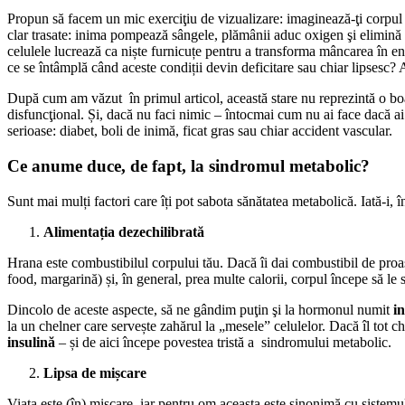
Propun să facem un mic exerciţiu de vizualizare: imaginează-ţi corpul 
clar trasate: inima pompează sângele, plămânii aduc oxigen şi elimină dio
celulele lucrează ca niște furnicuțe pentru a transforma mâncarea în en
ce se întâmplă când aceste condiții devin deficitare sau chiar lipsesc? 
După cum am văzut în primul articol, această stare nu reprezintă o boa
disfuncţional. Și, dacă nu faci nimic – întocmai cum nu ai face dacă ai
serioase: diabet, boli de inimă, ficat gras sau chiar accident vascular.
Ce anume duce, de fapt, la sindromul metabolic?
Sunt mai mulți factori care îți pot sabota sănătatea metabolică. Iată-i, 
Alimentația dezechilibrată
Hrana este combustibilul corpului tău. Dacă îi dai combustibil de proastă
food, margarină) și, în general, prea multe calorii, corpul începe să l
Dincolo de aceste aspecte, să ne gândim puţin şi la hormonul numit
i
la un chelner care servește zahărul la „mesele” celulelor. Dacă îl tot c
insulină
– și de aici începe povestea tristă a sindromului metabolic.
Lipsa de mișcare
Viaţa este (în) mişcare, iar pentru om aceasta este sinonimă cu sistemul