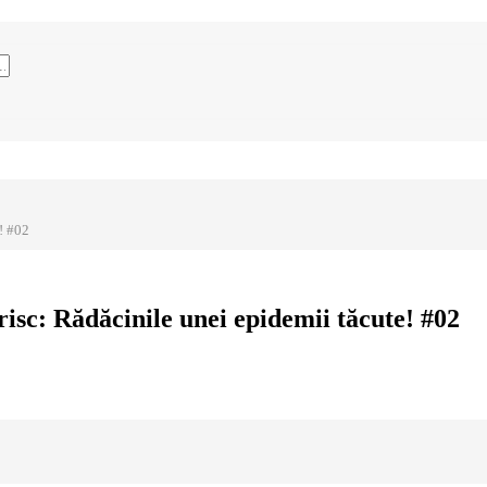
! #02
risc: Rădăcinile unei epidemii tăcute! #02