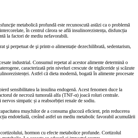
disfuncţie metabolică profundă este recunoscută astăzi ca o problemă
tercorelate, în centrul cărora se află insulinorezistența, disfuncția
ntă la factori de mediu nefavorabili.
at şi perpetuat de şi printr-o alimentație dezechilibrată, sedentarism,
procesate industrial. Consumul repetat al acestor alimente determină o
erogene, caracterizată prin niveluri crescute de trigliceride și scăzute
nsulinorezistenței. Astfel că dieta modernă, bogată în alimente procesate
 pierd sensibilitatea la insulina endogenă. Acest fenomen duce la
 factorul de necroză tumorală alfa (TNF-α) joacă roluri centrale.
i nervos simpatic și a reabsorbției renale de sodiu.
 capacitatea mușchilor de a consuma glucoză eficient, prin reducerea
ncția endotelială, creând astfel un mediu metabolic favorabil acumulării
a cortizolului, hormon cu efecte metabolice profunde. Cortizolul