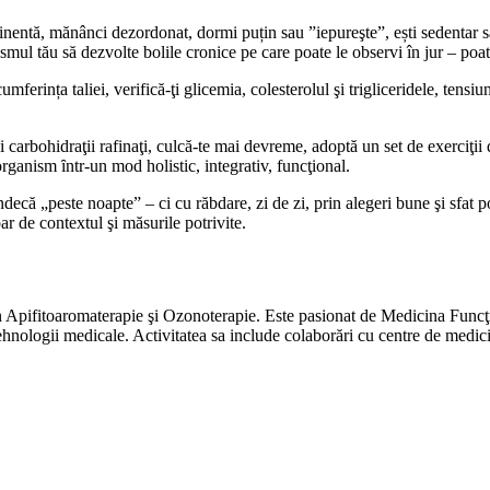
eminentă, mănânci dezordonat, dormi puțin sau ”iepureşte”, ești sedentar sa
smul tău să dezvolte bolile cronice pe care poate le observi în jur – poate
mferința taliei, verifică-ţi glicemia, colesterolul şi trigliceridele, tensi
 şi carbohidraţii rafinaţi, culcă-te mai devreme, adoptă un set de exerciţii
organism ȋntr-un mod holistic, integrativ, funcţional.
„peste noapte” – ci cu răbdare, zi de zi, prin alegeri bune şi sfat potriv
ar de contextul şi măsurile potrivite.
în Apifitoaromaterapie şi Ozonoterapie. Este pasionat de Medicina Func
hnologii medicale. Activitatea sa include colaborări cu centre de medici