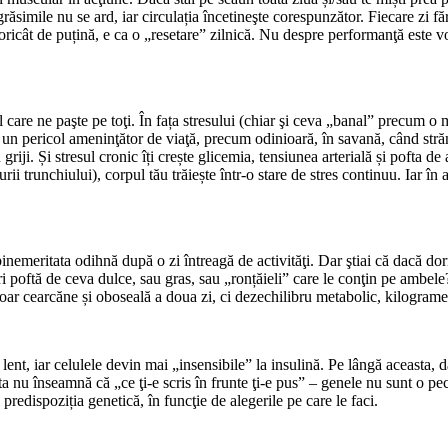
răsimile nu se ard, iar circulația încetineşte corespunzător. Fiecare zi f
oricât de puțină, e ca o „resetare” zilnică. Nu despre performanţă este v
 care ne paşte pe toţi. În fața stresului (chiar şi ceva „banal” precum o 
 un pericol ameninţător de viaţă, precum odinioară, în savană, când străm
 griji. Și stresul cronic îți crește glicemia, tensiunea arterială și pofta 
ii trunchiului), corpul tău trăiește într-o stare de stres continuu. Iar în
u; binemeritata odihnă după o zi întreagă de activităţi. Dar ştiai că dacă
ori poftă de ceva dulce, sau gras, sau „ronțăieli” care le conţin pe ambele
r cearcăne și oboseală a doua zi, ci dezechilibru metabolic, kilograme î
t, iar celulele devin mai „insensibile” la insulină. Pe lângă aceasta, dac
a nu înseamnă că „ce ţi-e scris în frunte ţi-e pus” – genele nu sunt o pec
 predispoziția genetică, în funcţie de alegerile pe care le faci.