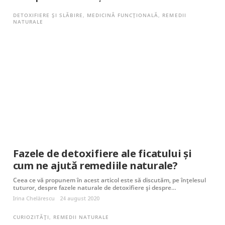
DETOXIFIERE ȘI SLĂBIRE
,
MEDICINĂ FUNCȚIONALĂ
,
REMEDII
NATURALE
Fazele de detoxifiere ale ficatului și
cum ne ajută remediile naturale?
Ceea ce vă propunem în acest articol este să discutăm, pe înțelesul
tuturor, despre fazele naturale de detoxifiere și despre…
Irina Chelărescu
24 august 2020
CURIOZITĂȚI
,
REMEDII NATURALE