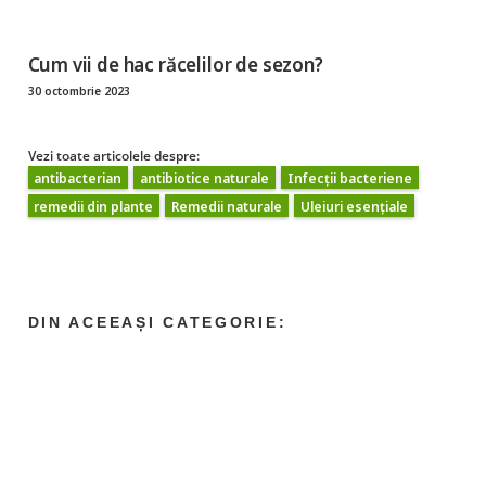
Cum vii de hac răcelilor de sezon?
30 octombrie 2023
Vezi toate articolele despre:
antibacterian
antibiotice naturale
Infecții bacteriene
remedii din plante
Remedii naturale
Uleiuri esențiale