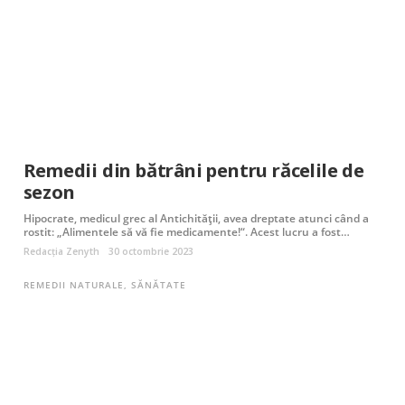
Remedii din bătrâni pentru răcelile de
sezon
Hipocrate, medicul grec al Antichității, avea dreptate atunci când a
rostit: „Alimentele să vă fie medicamente!“. Acest lucru a fost…
Redacția Zenyth
30 octombrie 2023
REMEDII NATURALE
,
SĂNĂTATE