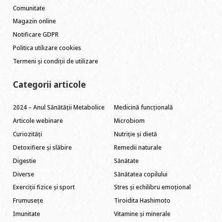
Comunitate
Magazin online
Notificare GDPR
Politica utilizare cookies
Termeni și condiții de utilizare
Categorii articole
2024 – Anul Sănătății Metabolice
Medicină funcțională
Articole webinare
Microbiom
Curiozități
Nutriție și dietă
Detoxifiere și slăbire
Remedii naturale
Digestie
Sănătate
Diverse
Sănătatea copilului
Exerciții fizice și sport
Stres și echilibru emoțional
Frumusețe
Tiroidita Hashimoto
Imunitate
Vitamine și minerale