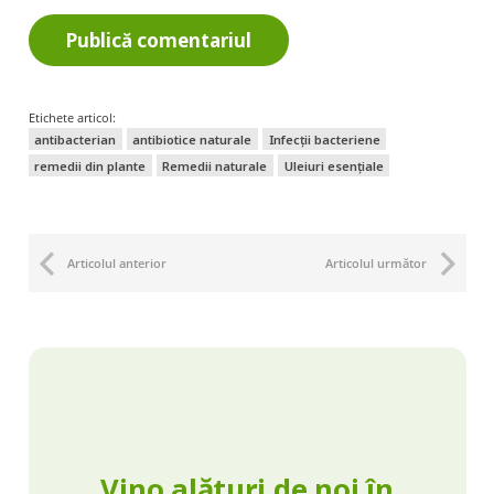
Publică comentariul
Etichete articol:
antibacterian
antibiotice naturale
Infecții bacteriene
remedii din plante
Remedii naturale
Uleiuri esențiale
Articolul anterior
Articolul următor
Vino alături de noi în