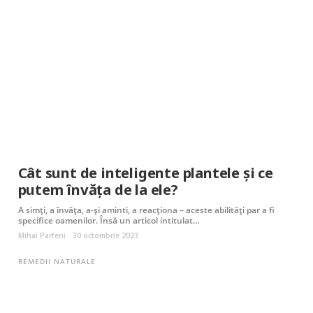
Cât sunt de inteligente plantele și ce
putem învăța de la ele?
A simți, a învăța, a-și aminti, a reacționa – aceste abilități par a fi
specifice oamenilor. Însă un articol intitulat…
Mihai Parfeni
30 octombrie 2023
REMEDII NATURALE