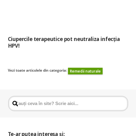
Ciupercile terapeutice pot neutraliza infecția
HPV!
Vezi toate articolele din categoria:
Remedii naturale
Te-ar putea interesa și: