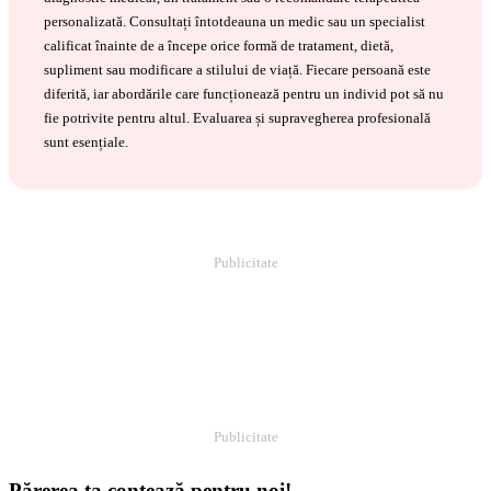
personalizată. Consultați întotdeauna un medic sau un specialist
calificat înainte de a începe orice formă de tratament, dietă,
supliment sau modificare a stilului de viață. Fiecare persoană este
diferită, iar abordările care funcționează pentru un individ pot să nu
fie potrivite pentru altul. Evaluarea și supravegherea profesională
sunt esențiale.
Publicitate
Publicitate
Părerea ta contează pentru noi!