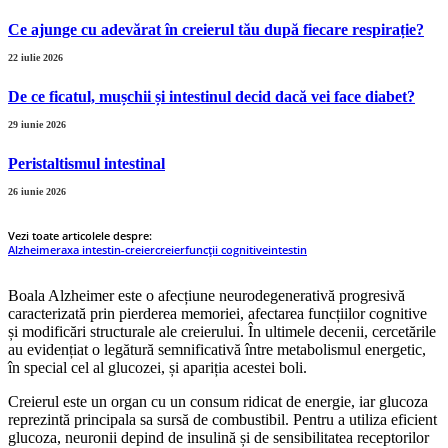
Ce ajunge cu adevărat în creierul tău după fiecare respirație?
22 iulie 2026
De ce ficatul, mușchii și intestinul decid dacă vei face diabet?
29 iunie 2026
Peristaltismul intestinal
26 iunie 2026
Vezi toate articolele despre:
Alzheimer
axa intestin-creier
creier
funcții cognitive
intestin
Boala Alzheimer este o afecțiune neurodegenerativă progresivă
caracterizată prin pierderea memoriei, afectarea funcțiilor cognitive
și modificări structurale ale creierului. În ultimele decenii, cercetările
au evidențiat o legătură semnificativă între metabolismul energetic,
în special cel al glucozei, și apariția acestei boli.
Creierul este un organ cu un consum ridicat de energie, iar glucoza
reprezintă principala sa sursă de combustibil. Pentru a utiliza eficient
glucoza, neuronii depind de insulină și de sensibilitatea receptorilor