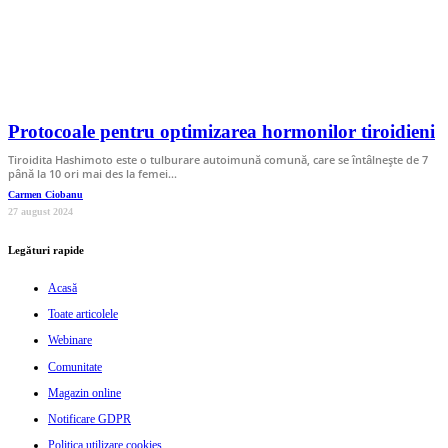
Protocoale pentru optimizarea hormonilor tiroidieni
Tiroidita Hashimoto este o tulburare autoimună comună, care se întâlnește de 7
până la 10 ori mai des la femei…
Carmen Ciobanu
27 august 2024
Legături rapide
Acasă
Toate articolele
Webinare
Comunitate
Magazin online
Notificare GDPR
Politica utilizare cookies