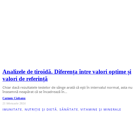
Analizele de tiroidă. Diferența între valori optime și
valori de referință
Chiar dacă rezultatele testelor de sânge arată că ești în intervalul normal, asta nu
înseamnă neapărat că se încadrează în…
Carmen Ciobanu
21 februarie 2024
IMUNITATE
,
NUTRIȚIE ȘI DIETĂ
,
SĂNĂTATE
,
VITAMINE ȘI MINERALE