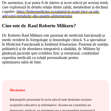
De asemenea, ți-ar putea fi de interes și acest articol pe aceeași temă,
care explorează în detaliu relația dintre zahăr, metabolism și declinul
cognitiv:
https://bettermedicine.ro/zaharul-te-poate-face-sa-uiti-
adevarul-metabolic-din-spatele-alzheimerului
Cine este dr. Raul Roberto Militaru?
Dr. Roberto Raul Militaru este pasionat de medicină funcțională și
medic rezident în Alergologie și Imunologie clinică. S-a specializat
în Medicină Funcțională la Institutul Kharrazian. Pasionat de nutriția
psihiatrică și de abordarea integrativă a sănătății, dr. Militaru își
ghidează pacienții spre echilibru fizic și emoțional, combinând
expertiza medicală cu soluții personalizate pentru
optimizarea stării de bine.
Disclaimer
Informațiile prezentate în acest articol sunt destinate exclusiv
scopurilor educative și informative. Acestea nu constituie un
diagnostic medical, un tratament sau o recomandare terapeutică