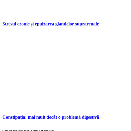
Stresul cronic și epuizarea glandelor suprarenale
Constipația: mai mult decât o problemă digestivă
Vezi toate articolele din categoria: