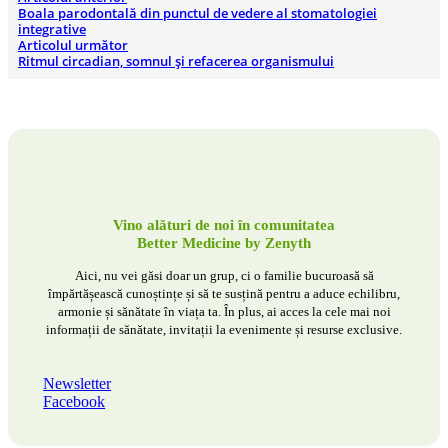
Boala parodontală din punctul de vedere al stomatologiei
integrative
Articolul următor
Ritmul circadian, somnul și refacerea organismului
Vino alături de noi în comunitatea
Better Medicine by Zenyth
Aici, nu vei găsi doar un grup, ci o familie bucuroasă să
împărtășească cunoștințe și să te susțină pentru a aduce echilibru,
armonie și sănătate în viața ta. În plus, ai acces la cele mai noi
informații de sănătate, invitații la evenimente și resurse exclusive.
Newsletter
Facebook