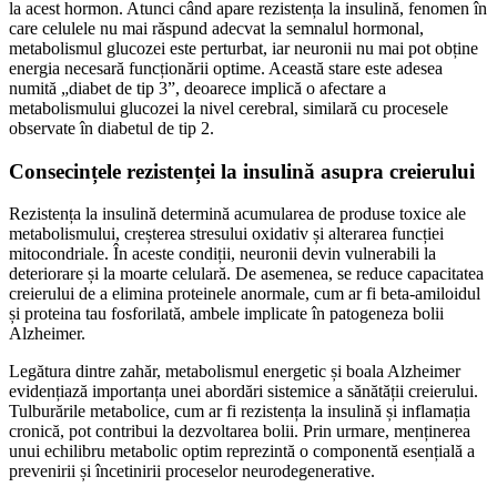
la acest hormon. Atunci când apare rezistența la insulină, fenomen în
care celulele nu mai răspund adecvat la semnalul hormonal,
metabolismul glucozei este perturbat, iar neuronii nu mai pot obține
energia necesară funcționării optime. Această stare este adesea
numită „diabet de tip 3”, deoarece implică o afectare a
metabolismului glucozei la nivel cerebral, similară cu procesele
observate în diabetul de tip 2.
Consecințele rezistenței la insulină asupra creierului
Rezistența la insulină determină acumularea de produse toxice ale
metabolismului, creșterea stresului oxidativ și alterarea funcției
mitocondriale. În aceste condiții, neuronii devin vulnerabili la
deteriorare și la moarte celulară. De asemenea, se reduce capacitatea
creierului de a elimina proteinele anormale, cum ar fi beta-amiloidul
și proteina tau fosforilată, ambele implicate în patogeneza bolii
Alzheimer.
Legătura dintre zahăr, metabolismul energetic și boala Alzheimer
evidențiază importanța unei abordări sistemice a sănătății creierului.
Tulburările metabolice, cum ar fi rezistența la insulină și inflamația
cronică, pot contribui la dezvoltarea bolii. Prin urmare, menținerea
unui echilibru metabolic optim reprezintă o componentă esențială a
prevenirii și încetinirii proceselor neurodegenerative.