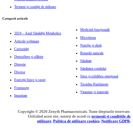
Termeni și condiții de utilizare
Categorii articole
Medicină funcțională
2024 – Anul Sănătății Metabolice
Microbiom
Articole webinare
Nutriție și dietă
Curiozități
Remedii naturale
Detoxifiere și slăbire
Sănătate
Digestie
Sănătatea copilului
Diverse
Stres și echilibru emoțional
Exerciții fizice și sport
Tiroidita Hashimoto
Frumusețe
Vitamine și minerale
Imunitate
Copyright © 2026 Zenyth Pharmaceuticals. Toate drepturile rezervate.
Utilizând acest site, sunteți de acord cu
termenii și condițiile de
utilizare
.
Politica de utilizare cookie
s
.
Notificare GDPR
.