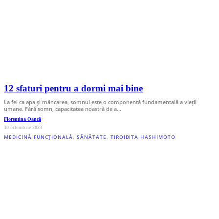
12 sfaturi pentru a dormi mai bine
La fel ca apa și mâncarea, somnul este o componentă fundamentală a vieții
umane. Fără somn, capacitatea noastră de a…
Florentina Oancă
30 octombrie 2023
MEDICINĂ FUNCȚIONALĂ
,
SĂNĂTATE
,
TIROIDITA HASHIMOTO