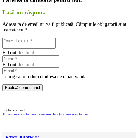
Lasă un răspuns
Adresa ta de email nu va fi publicată.
Câmpurile obligatorii sunt
marcate cu
*
Fill out this field
Fill out this field
Te rog să introduci o adresă de email validă.
Publică comentariul
Etichete articol:
Alzheimer
axa intestin-creier
creier
funcții cognitive
intestin
Articolul anterior