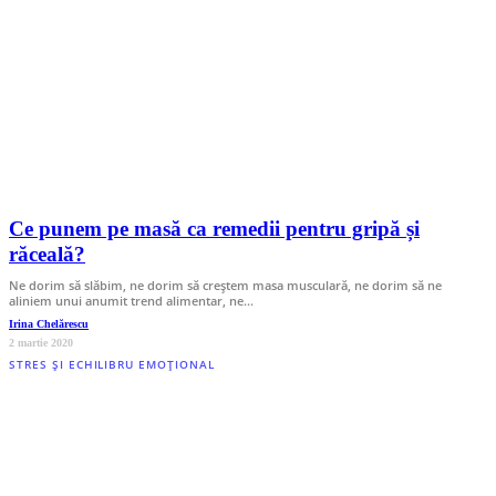
Ce punem pe masă ca remedii pentru gripă și
răceală?
Ne dorim să slăbim, ne dorim să creștem masa musculară, ne dorim să ne
aliniem unui anumit trend alimentar, ne…
Irina Chelărescu
2 martie 2020
STRES ȘI ECHILIBRU EMOȚIONAL