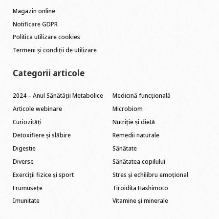
Magazin online
Notificare GDPR
Politica utilizare cookies
Termeni și condiții de utilizare
Categorii articole
2024 – Anul Sănătății Metabolice
Medicină funcțională
Articole webinare
Microbiom
Curiozități
Nutriție și dietă
Detoxifiere și slăbire
Remedii naturale
Digestie
Sănătate
Diverse
Sănătatea copilului
Exerciții fizice și sport
Stres și echilibru emoțional
Frumusețe
Tiroidita Hashimoto
Imunitate
Vitamine și minerale