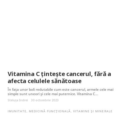
Vitamina C țintește cancerul, fără a
afecta celulele sănătoase
În fața unor boli redutabile cum este cancerul, armele cele mai
simple sunt uneori și cele mai puternice. Vitamina C…
Steluța Indrei
30 octombrie 2023
IMUNITATE
,
MEDICINĂ FUNCȚIONALĂ
,
VITAMINE ȘI MINERALE