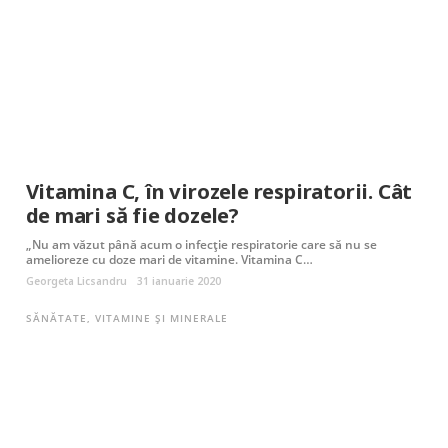
Vitamina C, în virozele respiratorii. Cât
de mari să fie dozele?
„Nu am văzut până acum o infecție respiratorie care să nu se
amelioreze cu doze mari de vitamine. Vitamina C…
Georgeta Licsandru
31 ianuarie 2020
SĂNĂTATE
,
VITAMINE ȘI MINERALE