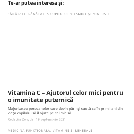
Te-ar putea interesa și:
SĂNĂTATE
,
SĂNĂTATEA COPILULUI
,
VITAMINE ȘI MINERALE
Vitamina C – Ajutorul celor mici pentru
o imunitate puternică
Majoritatea persoanelor care devin părinți caută ca în primii ani din
viața copilului să îl ajute pe cel mic să…
Redacția Zenyth
19 septembrie 2021
MEDICINĂ FUNCȚIONALĂ
,
VITAMINE ȘI MINERALE