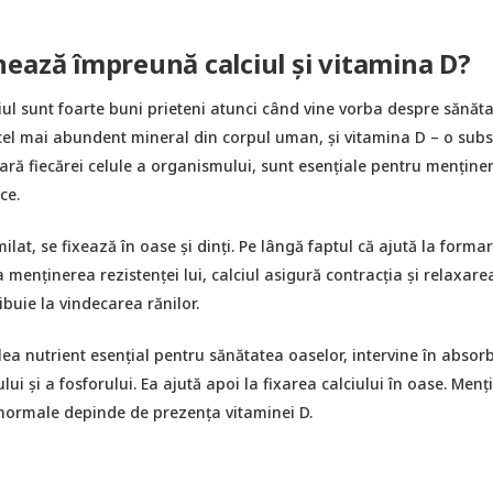
ează împreună calciul și vitamina D?
iul sunt foarte buni prieteni atunci când vine vorba despre sănăt
 cel mai abundent mineral din corpul uman, și vitamina D – o sub
ară fiecărei celule a organismului, sunt esențiale pentru menține
ce.
ilat, se fixează în oase și dinți. Pe lângă faptul că ajută la forma
a menținerea rezistenței lui, calciul asigură contracția și relaxare
ibuie la vindecarea rănilor.
lea nutrient esențial pentru sănătatea oaselor, intervine în absorb
ului și a fosforului. Ea ajută apoi la fixarea calciului în oase. Men
e normale depinde de prezența vitaminei D.