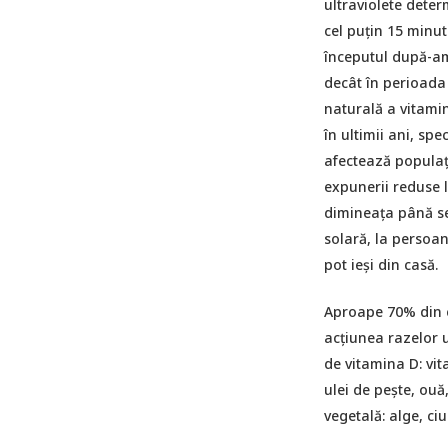
ultraviolete deter
cel puțin 15 minute
începutul după-am
decât în perioada
naturală a vitamin
în ultimii ani, sp
afectează populați
expunerii reduse l
dimineața până sea
solară, la persoan
pot ieși din casă.
Aproape 70% din c
acțiunea razelor u
de vitamina D: vit
ulei de pește, ouă,
vegetală: alge, ci