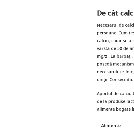
De cât cal
Necesarul de calciu
persoane. Cum țes
calciu, chiar și l
vârsta de 50 de an
mg/zi. La bărbați,
posedă mecanisme d
necesarului zilnic
dinții. Consecința:
Aportul de calciu 
de la produse lact
alimente bogate în
Alimente