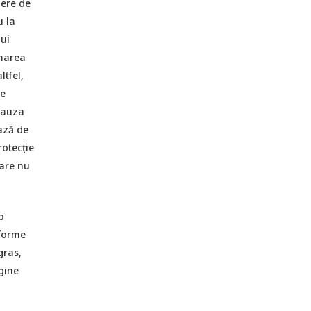
nere de
u la
ui
rmarea
ltfel,
re
 cauza
ază de
rotecție
care nu
b
 forme
gras,
igine