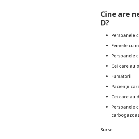
Cine are n
D?
Persoanele c
Femeile cu m
Persoanele c
Cei care au o
Fumătorii
Pacienții car
Cei care au d
Persoanele c
carbogazoase
Surse: