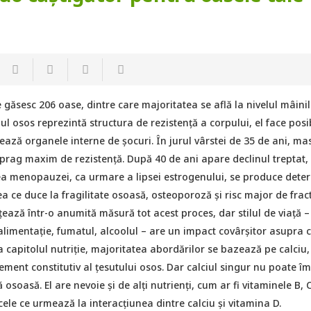
găsesc 206 oase, dintre care majoritatea se află la nivelul mâinil
mul osos reprezintă structura de rezistență a corpului, el face posi
ează organele interne de șocuri. În jurul vârstei de 35 de ani, ma
prag maxim de rezistență. După 40 de ani apare declinul treptat, 
ea menopauzei, ca urmare a lipsei estrogenului, se produce dete
ea ce duce la fragilitate osoasă, osteoporoză și risc major de fract
țează într-o anumită măsură tot acest proces, dar stilul de viață –
 alimentație, fumatul, alcoolul – are un impact covârșitor asupra ca
a capitolul nutriție, majoritatea abordărilor se bazează pe calciu,
lement constitutiv al țesutului osos. Dar calciul singur nu poate î
osoasă. El are nevoie și de alți nutrienți, cum ar fi vitaminele B, C
cele ce urmează la interacțiunea dintre calciu și vitamina D.