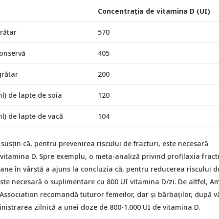
Concentrația de vitamina D (UI)
rătar
570
conservă
405
grătar
200
l) de lapte de soia
120
l) de lapte de vacă
104
usțin că, pentru prevenirea riscului de fracturi, este necesară
itamina D. Spre exemplu, o meta-analiză privind profilaxia fract
ane în vârstă a ajuns la concluzia că, pentru reducerea riscului d
ste necesară o suplimentare cu 800 UI vitamina D/zi. De altfel, A
ssociation recomandă tuturor femeilor, dar și bărbaților, după v
nistrarea zilnică a unei doze de 800-1.000 UI de vitamina D.