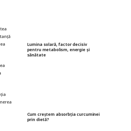
atea
stanță
rea
Lumina solară, factor decisiv
pentru metabolism, energie și
sănătate
rea
a
ția
ținerea
Cum creștem absorbția curcuminei
prin dietă?