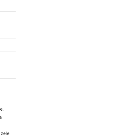
e,
a
azele