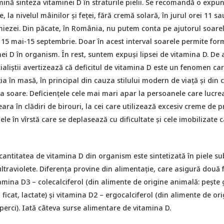
mină sinteza vitaminei D în straturile pielii. Se recomandă o expu
, la nivelul mâinilor și feței, fără cremă solară, în jurul orei 11 sa
iezei. Din păcate, în România, nu putem conta pe ajutorul soarel
 15 mai-15 septembrie. Doar în acest interval soarele permite fo
ei D în organism. În rest, suntem expuși lipsei de vitamina D. De a
ecialiștii avertizează că deficitul de vitamina D este un fenomen ca
a în masă, în principal din cauza stilului modern de viață și din
a soare. Deficiențele cele mai mari apar la persoanele care lucre
ra în clădiri de birouri, la cei care utilizează excesiv creme de p
ele în vîrstă care se deplasează cu dificultate și cele imobilizate 
antitatea de vitamina D din organism este sintetizată în piele su
ltraviolete. Diferența provine din alimentație, care asigură două
amina D3 – colecalciferol (din alimente de origine animală: pește 
 ficat, lactate) și vitamina D2 – ergocalciferol (din alimente de or
uperci). Iată câteva surse alimentare de vitamina D.