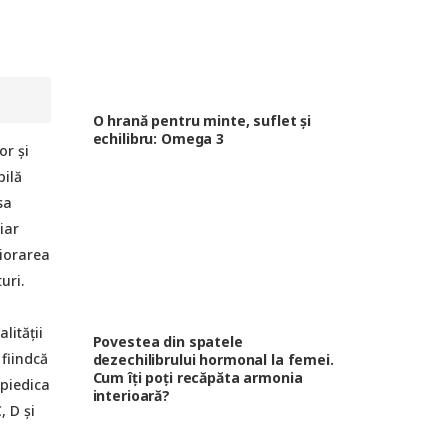
O hrană pentru minte, suflet și
echilibru: Omega 3
or și
bilă
sa
iar
riorarea
uri.
lității
Povestea din spatele
 fiindcă
dezechilibrului hormonal la femei.
Cum îți poți recăpăta armonia
mpiedica
interioară?
, D și