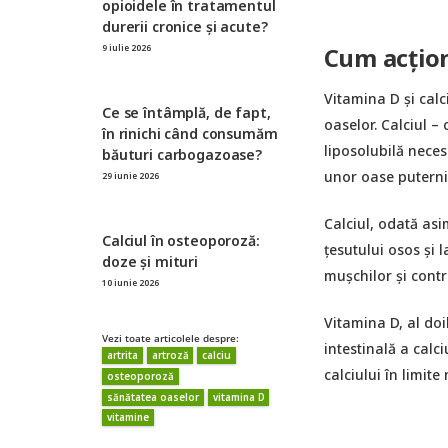
opioidele în tratamentul
durerii cronice și acute?
9 iulie 2026
Cum acțion
Vitamina D și calc
Ce se întâmplă, de fapt,
oaselor. Calciul –
în rinichi când consumăm
liposolubilă neces
băuturi carbogazoase?
unor oase puterni
29 iunie 2026
Calciul, odată asim
Calciul în osteoporoză:
țesutului osos și l
doze și mituri
mușchilor și contr
10 iunie 2026
Vitamina D, al doi
Vezi toate articolele despre:
intestinală a calci
artrita
artroză
calciu
calciului în limit
osteoporoză
sănătatea oaselor
vitamina D
vitamine