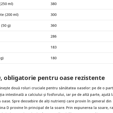
(250 ml)
380
te (200 ml)
300
(50 g)
360
286
183
g)
180
, obligatorie pentru oase rezistente
nește două roluri cruciale pentru sănătatea oaselor: pe de o part
ia intestinală a calciului și fosforului, iar pe de altă parte, ajută l
în oase. Spre deosebire de alți nutrienți care provin în general din
ina D provine în principal de la soare. Prin expunerea la soare, r