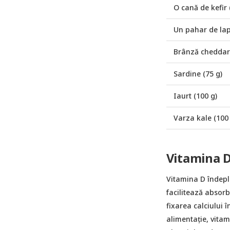
O cană de kefir 
Un pahar de lap
Brânză cheddar 
Sardine (75 g)
Iaurt (100 g)
Varza kale (100 
Vitamina D
Vitamina D îndepli
facilitează absorbț
fixarea calciului 
alimentație, vitam