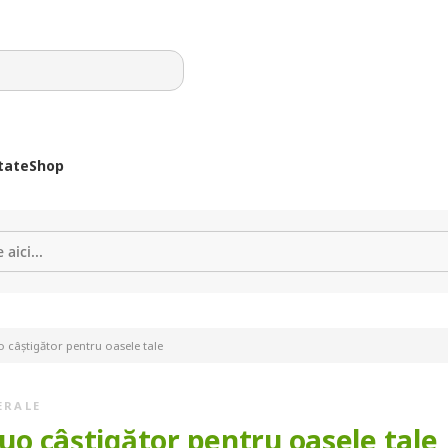
tate
Shop
o câștigător pentru oasele tale
ERALE
duo câștigător pentru oasele tale