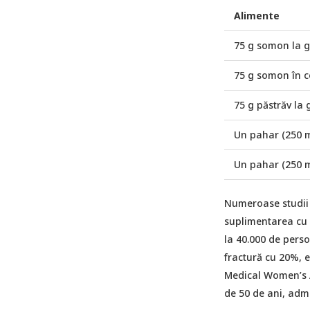
Alimente
75 g somon la g
75 g somon în 
75 g păstrăv la 
Un pahar (250 m
Un pahar (250 m
Numeroase studii s
suplimentarea cu v
la 40.000 de perso
fractură cu 20%, e
Medical Women’s A
de 50 de ani, admi