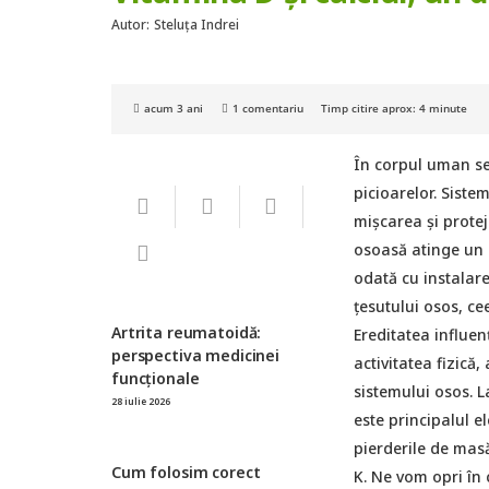
Autor:
Steluța Indrei
acum 3 ani
1
comentariu
Timp citire aprox:
4
minute
În corpul uman se 
picioarelor. Siste
mișcarea și protej
osoasă atinge un 
odată cu instalar
țesutului osos, ce
Artrita reumatoidă:
Ereditatea influen
perspectiva medicinei
activitatea fizică,
funcționale
sistemului osos. L
28 iulie 2026
este principalul e
pierderile de masă 
Cum folosim corect
K. Ne vom opri în 