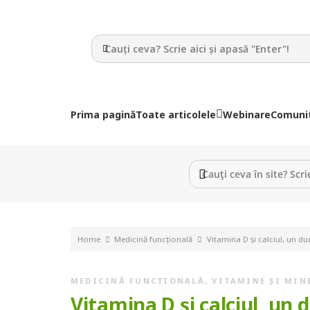
Prima pagină
Toate articolele
Webinare
Comuni
Home
Medicină funcțională
Vitamina D și calciul, un du
MEDICINĂ FUNCȚIONALĂ
,
VITAMINE ȘI MIN
Vitamina D și calciul, un 