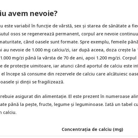
ciu avem nevoie?
 este variabil în funcție de vârstă, sex și starea de sănătate a fie
utul osos se regenerează permanent, corpul are nevoie continuu
a maturitate, când oasele sunt formate. Spre exemplu, femeile până
i au nevoie de 1.000 mg calciu/zi, iar după aceea, doza crește la 
 1.000 mg/zi până la vârsta de 70 de ani, apoi 1.200 mg/zi. Corpu
e protecție uimitoare, iar atunci când aportul de calciu este in
, el începe să consume din rezervele de calciu care alcătuiesc oase
 oasele și dinții se fragilizează.
trebuie asigurat din alimentație. El este prezent în numeroase ali
ate până la pește, fructe, legume și leguminoase. Iată un tabel c
 calciu.
Concentrația de calciu (mg)