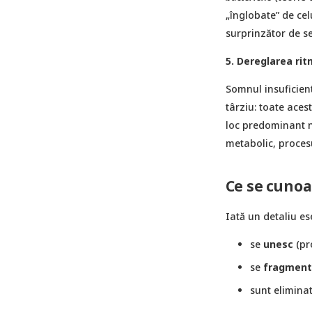
„înglobate” de cel
surprinzător de se
5. Dereglarea rit
Somnul insuficient
târziu: toate aces
loc predominant no
metabolic, procesu
Ce se cunoa
Iată un detaliu es
se
unesc
(pr
se
fragment
sunt elimina