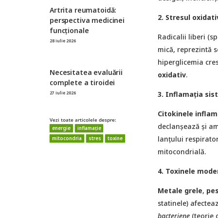
Artrita reumatoidă:
2. Stresul oxidati
perspectiva medicinei
funcționale
Radicalii liberi (s
28 iulie 2026
mică, reprezintă s
hiperglicemia cre
Necesitatea evaluării
oxidativ
.
complete a tiroidei
3. Inflamația sis
27 iulie 2026
Citokinele inflam
Vezi toate articolele despre:
declanșează și amp
energie
inflamație
lanțului respirat
mitocondria
stres
toxine
mitocondrială.
4. Toxinele mode
Metale grele
,
pes
statinele) afectea
bacteriene
(teorie 