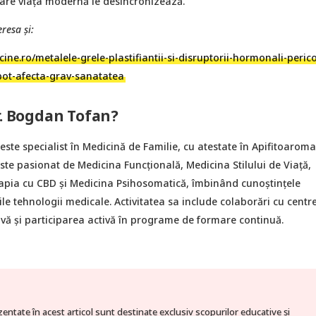
care viața modernă le desincronizează.
resa şi:
cine.ro/metalele-grele-plastifiantii-si-disruptorii-hormonali-perico
pot-afecta-grav-sanatatea
r. Bogdan Tofan?
ste specialist în Medicină de Familie, cu atestate în Apifitoarom
ste pasionat de Medicina Funcţională, Medicina Stilului de Viaţă,
apia cu CBD şi Medicina Psihosomatică, îmbinând cunoștințele
ile tehnologii medicale. Activitatea sa include colaborări cu centr
ivă și participarea activă în programe de formare continuă.
zentate în acest articol sunt destinate exclusiv scopurilor educative și