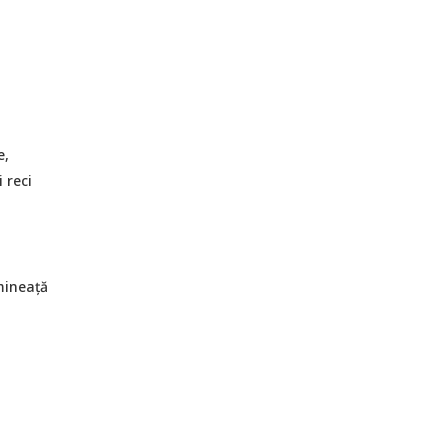
e,
 reci
imineaţă