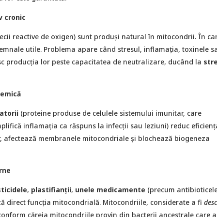
v cronic
pecii reactive de oxigen) sunt produşi natural în mitocondrii. În ca
emnale utile. Problema apare când stresul, inflamația, toxinele s
sc producția lor peste capacitatea de neutralizare, ducând la
str
temică
atorii
(proteine produse de celulele sistemului imunitar, care
lifică inflamația ca răspuns la infecții sau leziuni) reduc eficienț
or, afectează membranele mitocondriale și blochează biogeneza
rne
ticidele
,
plastifianții
,
unele medicamente
(precum antibioticel
ză direct funcția mitocondrială. Mitocondriile, considerate a fi
des
conform căreia mitocondriile provin din bacterii ancestrale care a