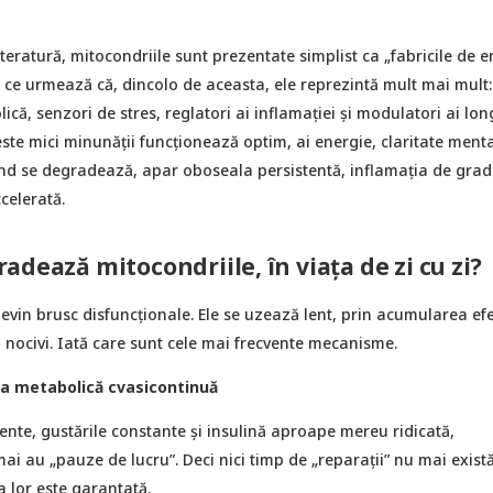
iteratură, mitocondriile sunt prezentate simplist ca „fabricile de e
 ce urmează că, dincolo de aceasta, ele reprezintă mult mai mult:
ică, senzori de stres, reglatori ai inflamației și modulatori ai long
ste mici minunăţii funcționează optim, ai energie, claritate menta
când se degradează, apar oboseala persistentă, inflamația de grad
celerată.
adează mitocondriile, în viața de zi cu zi?
evin brusc disfuncţionale. Ele se uzează lent, prin acumularea efe
 nocivi. Iată care sunt cele mai frecvente mecanisme.
ea metabolică cvasicontinuă
ente, gustările constante şi insulină aproape mereu ridicată,
ai au „pauze de lucru”. Deci nici timp de „reparaţii” nu mai există
a lor este garantată.