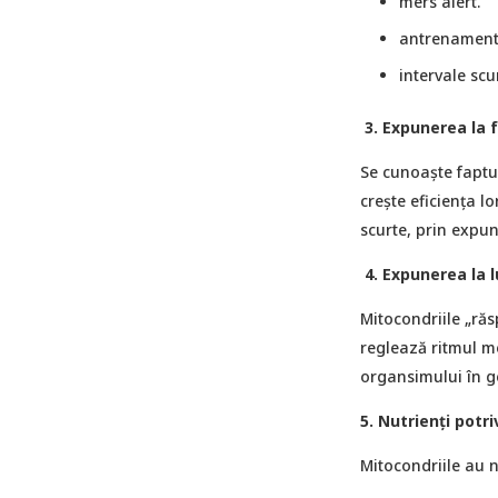
mers alert.
antrenament 
intervale scu
3.
Expunerea la f
Se cunoaşte faptul
crește eficiența l
scurte, prin expu
4.
Expunerea la l
Mitocondriile „răs
reglează ritmul m
organsimului în ge
5. Nutrienți potriv
Mitocondriile au n