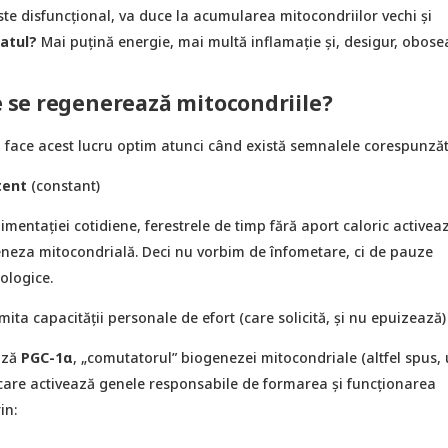
ste disfuncţional, va duce la acumularea mitocondriilor vechi și
atul?
Mai puţină energie, mai multă inflamație şi, desigur, obosea
se regenerează mitocondriile?
ace acest lucru optim atunci când există semnalele corespunzăt
tent
(constant)
limentaţiei cotidiene, ferestrele de timp fără aport caloric activea
eneza mitocondrială. Deci nu vorbim de înfometare, ci de pauze
zologice.
imita capacităţii personale de efort (care solicită, şi nu epuizează)
ază
PGC-1α
, „comutatorul” biogenezei mitocondriale (altfel spus,
 care activează genele responsabile de formarea și funcționarea
in: