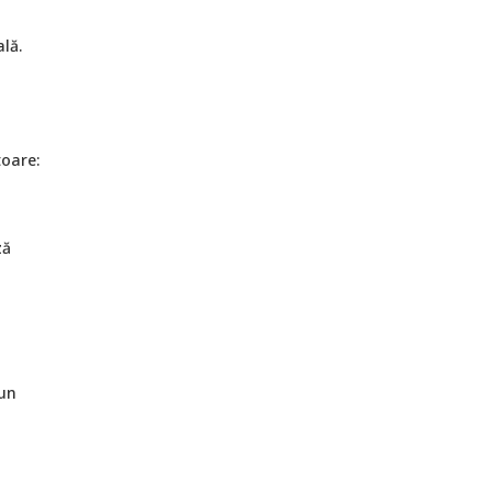
lă.
oare:
ză
 un