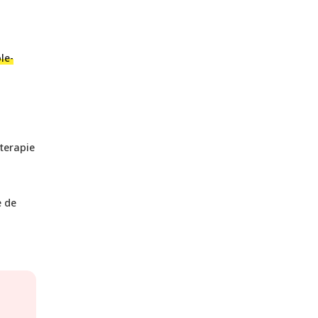
le-
aterapie
e de