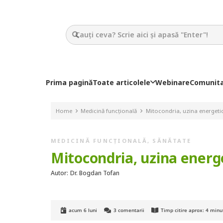
Prima pagină
Toate articolele
Webinare
Comunit
Home
Medicină funcțională
Mitocondria, uzina energetică
MEDICINĂ FUNCȚIONALĂ
,
SĂNĂTATE
Mitocondria, uzina energet
Autor:
Dr. Bogdan Tofan
acum 6 luni
3
comentarii
Timp citire aprox:
4
minu