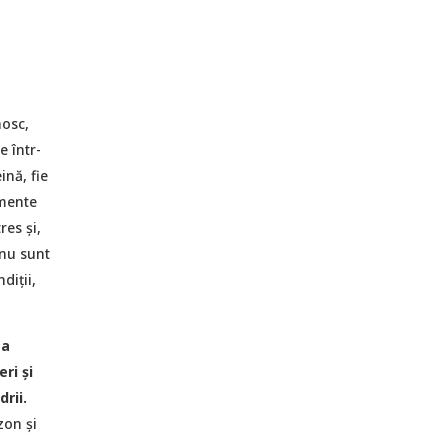
nosc,
e într-
ină, fie
imente
res şi,
 nu sunt
diţii,
ea
ri și
rii.
zon și