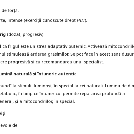
de forță.
rte, intense (exerciţii cunoscute drept
HIIT
).
rig
(dozat, progresiv)
 că frigul este un stres adaptativ puternic. Activează mitocondriil
or și stimulează arderea grăsimilor. Se pot face în acest sens dușuri
nere progresivă şi cu recomandarea unui specialist.
umină naturală și întuneric autentic
pund” la stimulii luminoşi, în special la cei naturali. Lumina de d
etabolic, în timp ce întunericul permite repararea profundă a
neral, şi a mitocondriilor, în special.
iți
evoie de: