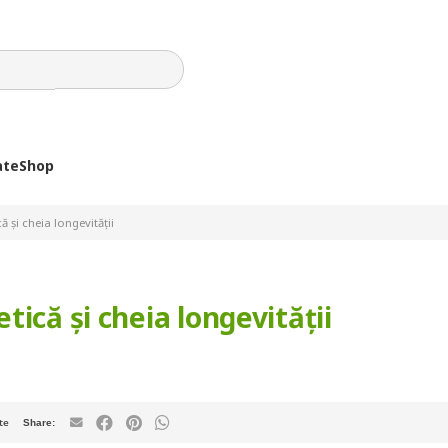
ate
Shop
 și cheia longevității
ică și cheia longevității
te