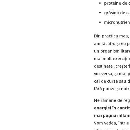
proteine de c
grăsimi de c
micronutrienț
Din practica mea, 
am făcut-o și eu p
un organism litara
mai mult exerciţi
destinate „creşteri
viceversa, şi mai 
cai de curse sau de
fără pauze şi nutri
Ne rămâne de reți
energiei în canti
mai puțină infla
Vom vedea, într-un