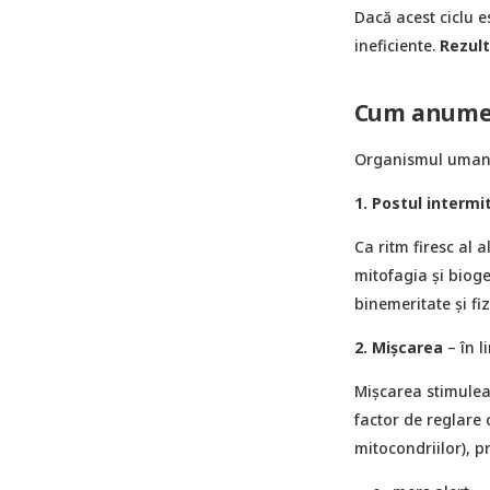
Dacă acest ciclu e
ineficiente.
Rezult
Cum anume 
Organismul uman f
1. Postul intermi
Ca ritm firesc al a
mitofagia și biog
binemeritate şi fi
2. Mișcarea
– în l
Mișcarea stimule
factor de reglare
mitocondriilor), pr