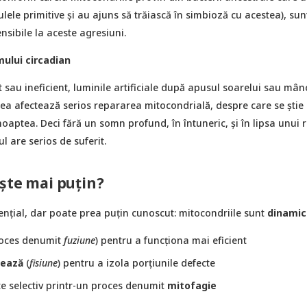
ulele primitive și au ajuns să trăiască în simbioză cu acestea), sun
nsibile la aceste agresiuni.
mului circadian
 sau ineficient, luminile artificiale după apusul soarelui sau mân
tea afectează serios repararea mitocondrială, despre care se ştie 
aptea. Deci fără un somn profund, în întuneric, și în lipsa unui 
l are serios de suferit.
şte mai puţin?
ențial, dar poate prea puţin cunoscut: mitocondriile sunt
dinamic
oces denumit
fuziune
) pentru a funcționa mai eficient
ează
(
fisiune
) pentru a izola porțiunile defecte
te selectiv printr-un proces denumit
mitofagie