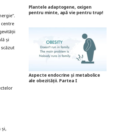
Plantele adaptogene, oxigen
pentru minte, apă vie pentru trup!
nergie”.
 centre
evității
lă şi
 scăzut
Aspecte endocrine și metabolice
ale obezității. Partea I
ctelor
 şi,