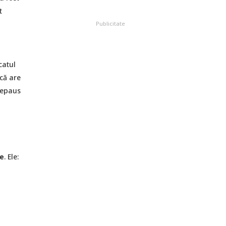
t
Publicitate
catul
că are
repaus
e
. Ele: