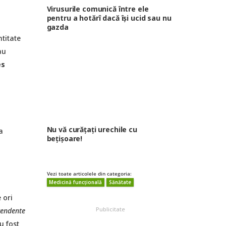
Virusurile comunică între ele
pentru a hotărî dacă își ucid sau nu
gazda
ntitate
au
es
Nu vă curățați urechile cu
a
bețișoare!
Vezi toate articolele din categoria:
Medicină funcțională
Sănătate
e ori
Publicitate
cendente
u fost