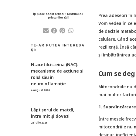
Prea adeseori în l
Vom vedea în cele
de decizie metabol
celulare. Când ace
reziliență. Însă 
şi îmbătrânirea ac
N-acetilcisteina (NAC):
mecanisme de acțiune și
Cum se degr
rolul său în
neuroinflamație
Mitocondriile nu d
4 august 2026
mai multor factori
1. Supraîncărcar
Lăptișorul de matcă,
între mit și dovezi
Între mesele frecv
28 iulie 2026
mitocondriile nu m
desigur, ineficienţ