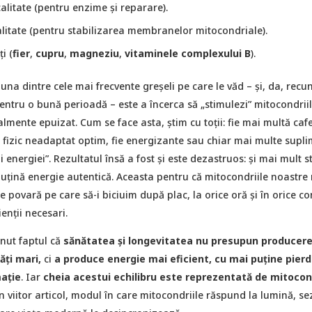
alitate (pentru enzime şi reparare).
alitate (pentru stabilizarea membranelor mitocondriale).
i (
fier
,
cupru
,
magneziu
,
vitaminele complexului B
).
una dintre cele mai frecvente greșeli pe care le văd – și, da, recu
entru o bună perioadă – este a încerca să „stimulezi” mitocondriil
lmente epuizat. Cum se face asta, ştim cu toţii: fie mai multă cafe
u fizic neadaptat optim, fie energizante sau chiar mai multe supl
i energiei”. Rezultatul însă a fost şi este dezastruos: şi mai mult st
puțină energie autentică. Aceasta pentru că mitocondriile noastre
 povară pe care să-i biciuim după plac, la orice oră şi în orice con
enţii necesari.
nut faptul că
sănătatea şi longevitatea nu presupun producer
tăţi mari,
ci
a produce energie mai eficient, cu mai puține pierde
mație
. Iar
cheia acestui echilibru este reprezentată de mitocond
 viitor articol, modul în care mitocondriile răspund la lumină, se