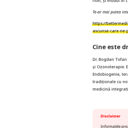
ritm, și modul în 
Te-ar mai putea inte
https://bettermedi
ascunse-care-ne-
Cine este d
Dr. Bogdan Tofan e
şi Ozonoterapie. E
Endobiogenie, ter
tradiționale cu no
medicină integrat
Disclaimer
Informațiile pre