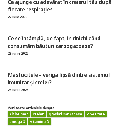
Ce ajunge cu adevărat în creierul tău după
fiecare respirație?
22 iulie 2026
Ce se întâmplă, de fapt, în rinichi când
consumăm băuturi carbogazoase?
29 iunie 2026
Mastocitele – veriga lipsă dintre sistemul
imunitar și creier?
24 iunie 2026
Vezi toate articolele despre:
Alzheimer
creier
grăsimi sănătoase
obezitate
omega 3
vitamina D