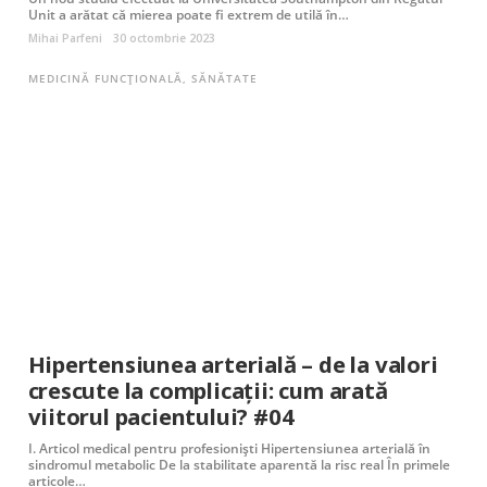
Unit a arătat că mierea poate fi extrem de utilă în…
Mihai Parfeni
30 octombrie 2023
MEDICINĂ FUNCȚIONALĂ
,
SĂNĂTATE
Hipertensiunea arterială – de la valori
crescute la complicații: cum arată
viitorul pacientului? #04
I. Articol medical pentru profesionişti Hipertensiunea arterială în
sindromul metabolic De la stabilitate aparentă la risc real În primele
articole…