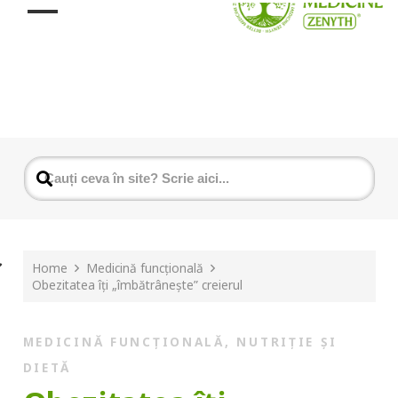
Home
Medicină funcțională
Obezitatea îți „îmbătrânește” creierul
MEDICINĂ FUNCȚIONALĂ
,
NUTRIȚIE ȘI
DIETĂ