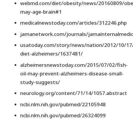
webmd.com/diet/obesity/news/20160809/obes
may-age-brain#1
medicalnewstoday.com/articles/312246.php
jamanetwork.com/journals/jamainternalmedici
usatoday.com/story/news/nation/2012/10/17/
diet-alzheimers/1637481/
alzheimersnewstoday.com/2015/07/02/fish-
oil-may-prevent-alzheimers-disease-small-
study-suggests/
neurology.org/content/71/14/1057.abstract
ncbi.nlm.nih.gov/pubmed/22105948
ncbi.nlm.nih.gov/pubmed/26324099