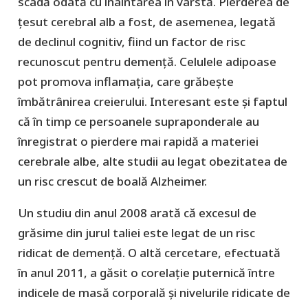
scadă odată cu înaintarea în vârstă. Pierderea de
țesut cerebral alb a fost, de asemenea, legată
de declinul cognitiv, fiind un factor de risc
recunoscut pentru demență. Celulele adipoase
pot promova inflamația, care grăbește
îmbătrânirea creierului. Interesant este și faptul
că în timp ce persoanele supraponderale au
înregistrat o pierdere mai rapidă a materiei
cerebrale albe, alte studii au legat obezitatea de
un risc crescut de boală Alzheimer.
Un studiu din anul 2008 arată că excesul de
grăsime din jurul taliei este legat de un risc
ridicat de demență. O altă cercetare, efectuată
în anul 2011, a găsit o corelație puternică între
indicele de masă corporală și nivelurile ridicate de