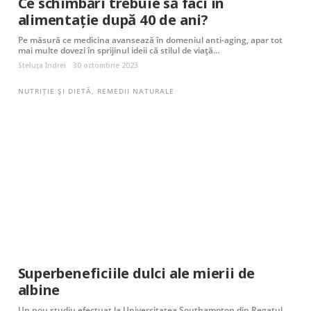
Ce schimbări trebuie să faci în
alimentație după 40 de ani?
Pe măsură ce medicina avansează în domeniul anti-aging, apar tot
mai multe dovezi în sprijinul ideii că stilul de viață…
Steluța Indrei
30 octombrie 2023
NUTRIȚIE ȘI DIETĂ
,
REMEDII NATURALE
Superbeneficiile dulci ale mierii de
albine
Un nou studiu efectuat la Universitatea Southampton din Regatul