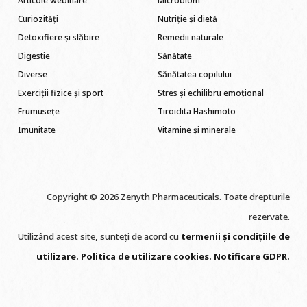
Articole webinare
Microbiom
Curiozități
Nutriție și dietă
Detoxifiere și slăbire
Remedii naturale
Digestie
Sănătate
Diverse
Sănătatea copilului
Exerciții fizice și sport
Stres și echilibru emoțional
Frumusețe
Tiroidita Hashimoto
Imunitate
Vitamine și minerale
Copyright © 2026 Zenyth Pharmaceuticals. Toate drepturile
rezervate.
Utilizând acest site, sunteți de acord cu
termenii și condițiile de
utilizare
.
Politica de utilizare cookie
s
.
Notificare GDPR
.