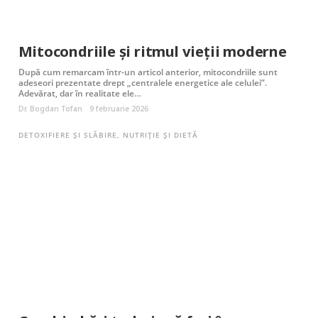
Mitocondriile și ritmul vieții moderne
După cum remarcam într-un articol anterior, mitocondriile sunt
adeseori prezentate drept „centralele energetice ale celulei”.
Adevărat, dar în realitate ele…
Dr. Bogdan Tofan
9 februarie 2026
DETOXIFIERE ȘI SLĂBIRE
,
NUTRIȚIE ȘI DIETĂ