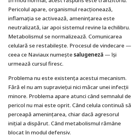
În mod normal, acest răspuns este tranzitoriu.
Pericolul apare, organismul reacționează,
inflamația se activează, amenințarea este
neutralizată, iar apoi sistemul revine la echilibru.
Metabolismul se normalizează. Comunicarea
celulară se restabilește. Procesul de vindecare —
ceea ce Naviaux numește
salugeneză
— își
urmează cursul firesc.
Problema nu este existența acestui mecanism.
Fără el nu am supraviețui nici măcar unei infecții
minore. Problema apare atunci când semnalul de
pericol nu mai este oprit. Când celula continuă să
perceapă amenințarea, chiar dacă agresorul
inițial a dispărut. Când metabolismul rămâne
blocat în modul defensiv.