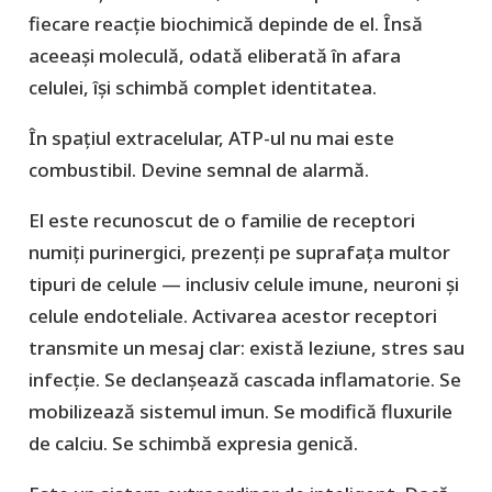
fiecare reacție biochimică depinde de el. Însă
aceeași moleculă, odată eliberată în afara
celulei, își schimbă complet identitatea.
În spațiul extracelular, ATP-ul nu mai este
combustibil. Devine semnal de alarmă.
El este recunoscut de o familie de receptori
numiți purinergici, prezenți pe suprafața multor
tipuri de celule — inclusiv celule imune, neuroni și
celule endoteliale. Activarea acestor receptori
transmite un mesaj clar: există leziune, stres sau
infecție. Se declanșează cascada inflamatorie. Se
mobilizează sistemul imun. Se modifică fluxurile
de calciu. Se schimbă expresia genică.