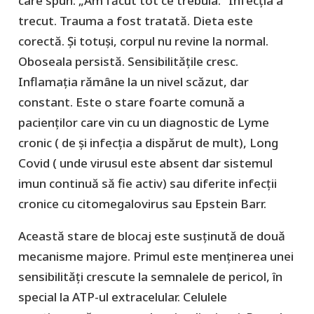
care spun: „Am făcut tot ce trebuia.” Infecția a
trecut. Trauma a fost tratată. Dieta este
corectă. Și totuși, corpul nu revine la normal.
Oboseala persistă. Sensibilitățile cresc.
Inflamația rămâne la un nivel scăzut, dar
constant. Este o stare foarte comună a
pacienților care vin cu un diagnostic de Lyme
cronic ( de și infecția a dispărut de mult), Long
Covid ( unde virusul este absent dar sistemul
imun continuă să fie activ) sau diferite infecții
cronice cu citomegalovirus sau Epstein Barr.
Această stare de blocaj este susținută de două
mecanisme majore. Primul este menținerea unei
sensibilități crescute la semnalele de pericol, în
special la ATP-ul extracelular. Celulele