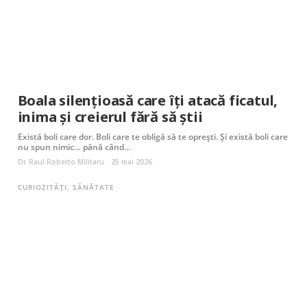
Boala silențioasă care îți atacă ficatul,
inima și creierul fără să știi
Există boli care dor. Boli care te obligă să te oprești. Și există boli care
nu spun nimic… până când…
Dr. Raul Roberto Militaru
25 mai 2026
CURIOZITĂȚI
,
SĂNĂTATE