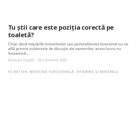
Tu știi care este poziția corectă pe
toaletă?
Chiar dacă mișcările intestinelor sau peristaltismul intestinal nu se
află printre subiectele de discuție ale oamenilor, acest lucru nu
înseamnă…
Redacția Zenyth
30 octombrie 2023
FII BETTER
,
MEDICINĂ FUNCȚIONALĂ
,
VITAMINE ȘI MINERALE