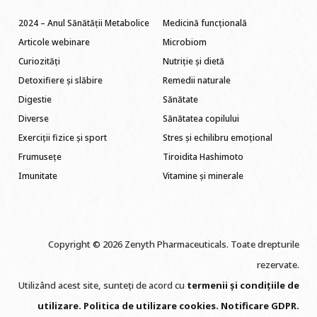
2024 – Anul Sănătății Metabolice
Medicină funcțională
Articole webinare
Microbiom
Curiozități
Nutriție și dietă
Detoxifiere și slăbire
Remedii naturale
Digestie
Sănătate
Diverse
Sănătatea copilului
Exerciții fizice și sport
Stres și echilibru emoțional
Frumusețe
Tiroidita Hashimoto
Imunitate
Vitamine și minerale
Copyright © 2026 Zenyth Pharmaceuticals. Toate drepturile
rezervate.
Utilizând acest site, sunteți de acord cu
termenii și condițiile de
utilizare
.
Politica de utilizare cookie
s
.
Notificare GDPR
.