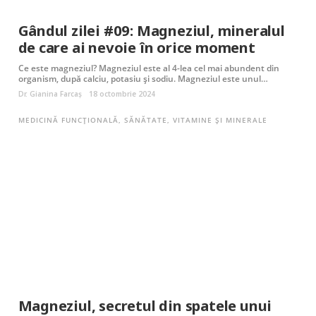
Gândul zilei #09: Magneziul, mineralul
de care ai nevoie în orice moment
Ce este magneziul? Magneziul este al 4-lea cel mai abundent din
organism, după calciu, potasiu și sodiu. Magneziul este unul…
Dr. Gianina Farcaș
18 octombrie 2024
MEDICINĂ FUNCȚIONALĂ
,
SĂNĂTATE
,
VITAMINE ȘI MINERALE
Magneziul, secretul din spatele unui