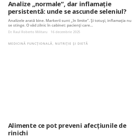
Analize „normale”, dar inflamație
persistentă: unde se ascunde seleniul?
Analizele arată bine. Markerii sunt „în limite”. Și totuși, inflamația nu
se stinge. O văd zilnic în cabinet: pacienți care…
Dr. Raul Roberto Militaru
16 decembrie 2025
MEDICINĂ FUNCȚIONALĂ
,
NUTRIȚIE ȘI DIETĂ
Alimente ce pot preveni afecțiunile de
rinichi