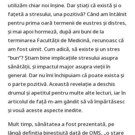
utilizăm chiar noi înşine. Dar ştiaţi că există şi o
faţetă a stresului, una pozitivă? Când am întâlnit
pentru prima oară termenii de eustres şi distres,
şi mai apoi hormeză, după ani buni de la
terminarea Facultăţii de Medicină, recunoasc că
am fost uimit. Cum adică, să existe şi un stres
“bun”? Ştiam bine implicaţiile stresului asupra
sănătăţii, şi impactul major asupra vieţii în
general. Dar nu îmi închipuiam că poate exista şi
o parte pozitivă. Această revelaţie a deschis
drumul şi apetitul pentru multe alte lecturi, iar în
articolul de faţă m-am gândit să vă împărtăsesc
şi vouă aceste aspecte inedite.
Mult timp, sănătatea a fost prezentată, pe
lângă definiția bineștiută dată de OMS, „o stare