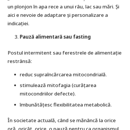
un plonjon în apa rece a unui râu, lac sau mări. Şi
aici e nevoie de adaptare şi personalizare a
indicaţiei.
Pauză alimentară sau fasting
Postul intermitent sau ferestrele de alimentație
restrânsă:
reduc supraîncărcarea mitocondrială.
stimulează mitofagia (curățarea
mitocondriilor defecte).
îmbunătățesc flexibilitatea metabolică.
În societate actuală, când se mănâncă la orice
oră, oricât, orice, o pauză pentru ca organismul