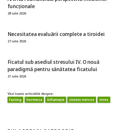
funcționale
28 iulie 2026
Necesitatea evaluării complete a tiroidei
27 iulie 2026
Ficatul sub asediul stresului IV. O nouă
paradigmă pentru sănătatea ficatului
21 iulie 2026
Vezi toate articolele despre:
fasting
hormeza
inflamație
sistem nervos
stres