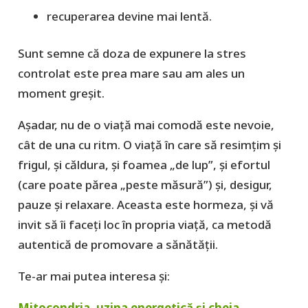
recuperarea devine mai lentă.
Sunt semne că doza de expunere la stres
controlat este prea mare sau am ales un
moment greşit.
Aşadar, nu de o viață mai comodă este nevoie,
cât de una cu ritm. O viaţă în care să resimţim şi
frigul, şi căldura, şi foamea „de lup”, şi efortul
(care poate părea „peste măsură”) şi, desigur,
pauze şi relaxare. Aceasta este hormeza, şi vă
invit să îi faceţi loc în propria viaţă, ca metodă
autentică de promovare a sănătăţii.
Te-ar mai putea interesa şi:
Mitocondria, uzina energetică și cheia