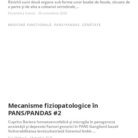
Rinichii sunt două organe sub forma unor boabe de fasole, situate de
o parte și de alta a coloanei vertebrale,…
Florentina Oancă
30 octombrie 2023
MEDICINĂ FUNCȚIONALĂ
,
PANS/PANDAS
,
SĂNĂTATE
Mecanisme fiziopatologice în
PANS/PANDAS #2
Cuprins Bariera hematoencefalică și microglia în patogeneza
anxietății și depresiei Factori genetici în PANS Ganglionii bazali
Vulnerabilitatea lenticulostriată Sistemul limbic.…
Ion Vlăducă
18 martie 2026