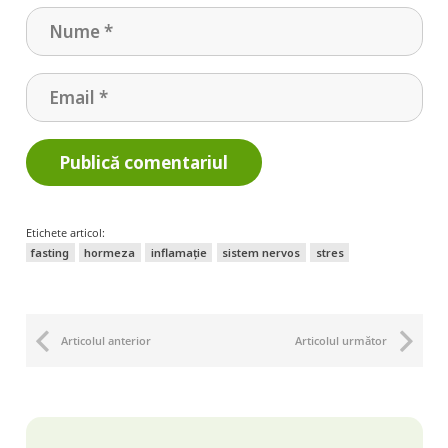
Publică comentariul
Etichete articol:
fasting
hormeza
inflamație
sistem nervos
stres
Articolul anterior
Articolul următor