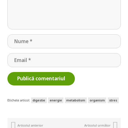
Publică comentariul
Etichete articol:
digestie
energie
metabolism
organism
stres
Articolul anterior
Articolul următor