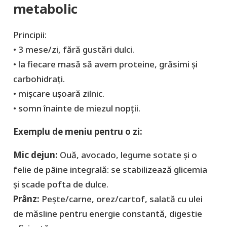
metabolic
Principii:
• 3 mese/zi, fără gustări dulci.
• la fiecare masă să avem proteine, grăsimi şi
carbohidraţi.
• mișcare ușoară zilnic.
• somn înainte de miezul nopții.
Exemplu de meniu pentru o zi:
Mic dejun:
Ouă, avocado, legume sotate şi o
felie de pâine integrală: se stabilizează glicemia
şi scade pofta de dulce.
Prânz:
Pește/carne, orez/cartof, salată cu ulei
de măsline pentru energie constantă, digestie