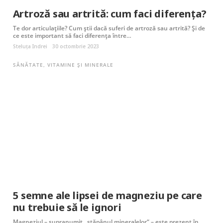
Artroză sau artrită: cum faci diferența?
Te dor articulațiile? Cum știi dacă suferi de artroză sau artrită? Și de
ce este important să faci diferența între…
Steluța Indrei
30 octombrie 2023
SĂNĂTATE
,
VITAMINE ȘI MINERALE
5 semne ale lipsei de magneziu pe care
nu trebuie să le ignori
Magneziul – supranumit „stăpânul mineralelor“ – este prezent în