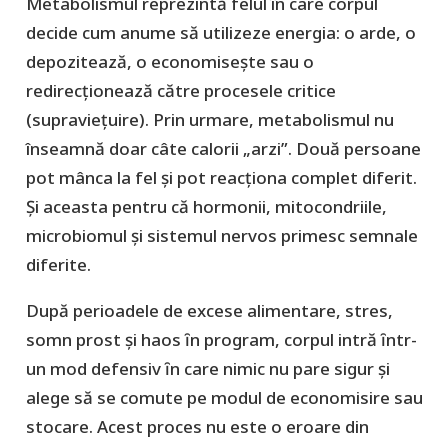
Metabolismul reprezintă felul în care corpul
decide cum anume să utilizeze energia: o arde, o
depozitează, o economisește sau o
redirecționează către procesele critice
(supraviețuire). Prin urmare, metabolismul nu
înseamnă doar câte calorii „arzi”. Două persoane
pot mânca la fel și pot reacționa complet diferit.
Şi aceasta pentru că hormonii, mitocondriile,
microbiomul și sistemul nervos primesc semnale
diferite.
După perioadele de excese alimentare, stres,
somn prost şi haos ȋn program, corpul intră ȋntr-
un mod defensiv ȋn care nimic nu pare sigur şi
alege să se comute pe modul de economisire sau
stocare. Acest proces nu este o eroare din