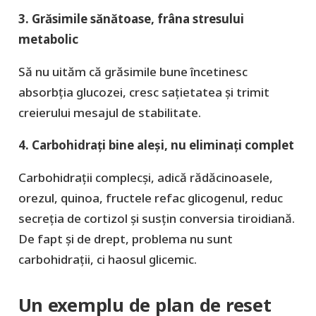
3. Grăsimile sănătoase, frâna stresului
metabolic
Să nu uităm că grăsimile bune încetinesc
absorbția glucozei, cresc sațietatea şi trimit
creierului mesajul de stabilitate.
4. Carbohidrați bine aleși, nu eliminați complet
Carbohidrații complecși, adică rădăcinoasele,
orezul, quinoa, fructele refac glicogenul, reduc
secreția de cortizol şi susțin conversia tiroidiană.
De fapt şi de drept, problema nu sunt
carbohidrații, ci haosul glicemic.
Un exemplu de plan de reset