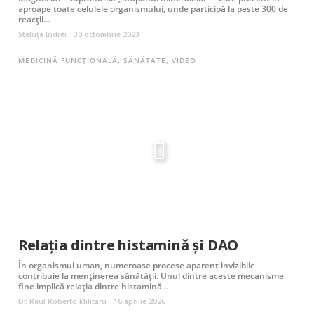
aproape toate celulele organismului, unde participă la peste 300 de
reacții…
Steluța Indrei
30 octombrie 2023
MEDICINĂ FUNCȚIONALĂ
,
SĂNĂTATE
,
VIDEO
Relația dintre histamină și DAO
În organismul uman, numeroase procese aparent invizibile
contribuie la menținerea sănătății. Unul dintre aceste mecanisme
fine implică relația dintre histamină…
Dr. Raul Roberto Militaru
16 aprilie 2026