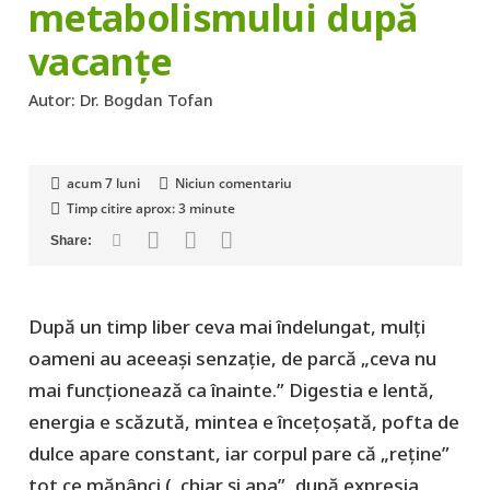
metabolismului după
vacanțe
Autor:
Dr. Bogdan Tofan
acum 7 luni
Niciun comentariu
Timp citire aprox:
3
minute
După un timp liber ceva mai îndelungat, mulți
oameni au aceeași senzație, de parcă „ceva nu
mai funcționează ca înainte.” Digestia e lentă,
energia e scăzută, mintea e încețoșată, pofta de
dulce apare constant, iar corpul pare că „reține”
tot ce mănânci („chiar şi apa”, după expresia