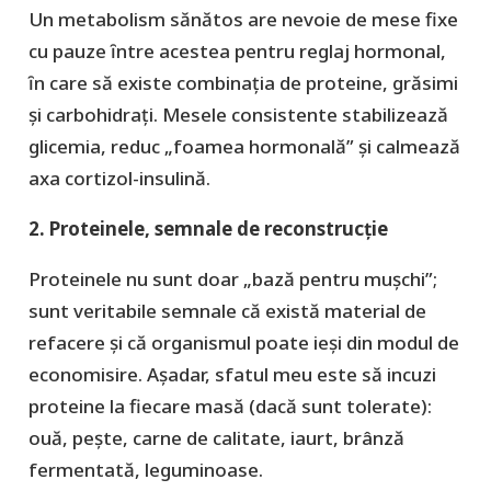
Un metabolism sănătos are nevoie de mese fixe
cu pauze ȋntre acestea pentru reglaj hormonal,
ȋn care să existe combinația de proteine, grăsimi
şi carbohidrați. Mesele consistente stabilizează
glicemia, reduc „foamea hormonală” şi calmează
axa cortizol-insulină.
2. Proteinele, semnale de reconstrucție
Proteinele nu sunt doar „bază pentru mușchi”;
sunt veritabile semnale că există material de
refacere şi că organismul poate ieși din modul de
economisire. Aşadar, sfatul meu este să incuzi
proteine la fiecare masă (dacă sunt tolerate):
ouă, pește, carne de calitate, iaurt, brânză
fermentată, leguminoase.