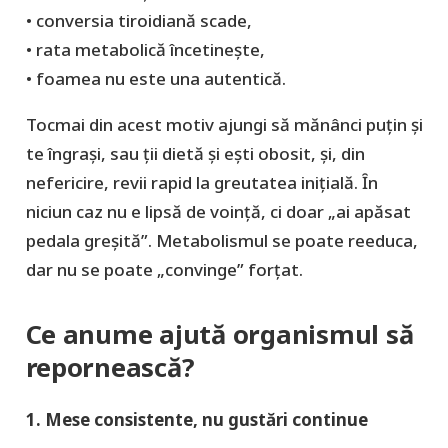
• conversia tiroidiană scade,
• rata metabolică încetinește,
• foamea nu este una autentică.
Tocmai din acest motiv ajungi să mănânci puțin și
te îngrași, sau ții dietă și ești obosit, şi, din
nefericire, revii rapid la greutatea inițială. Ȋn
niciun caz nu e lipsă de voinţă, ci doar „ai apăsat
pedala greșită”. Metabolismul se poate reeduca,
dar nu se poate „convinge” forțat.
Ce anume ajută organismul să
repornească?
1. Mese consistente, nu gustări continue