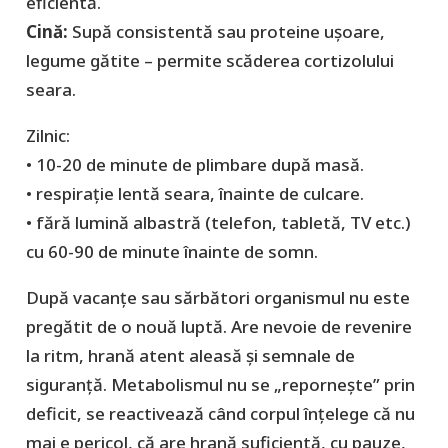
eficientă.
Cină:
Supă consistentă sau proteine ușoare,
legume gătite – permite scăderea cortizolului
seara.
Zilnic:
• 10-20 de minute de plimbare după masă.
• respirație lentă seara, înainte de culcare.
• fără lumină albastră (telefon, tabletă, TV etc.)
cu 60-90 de minute înainte de somn.
După vacanţe sau sărbători organismul nu este
pregătit de o nouă luptă. Are nevoie de revenire
la ritm, hrană atent aleasă și semnale de
siguranță. Metabolismul nu se „repornește” prin
deficit, se reactivează când corpul înțelege că nu
mai e pericol, că are hrană suficientă, cu pauze,