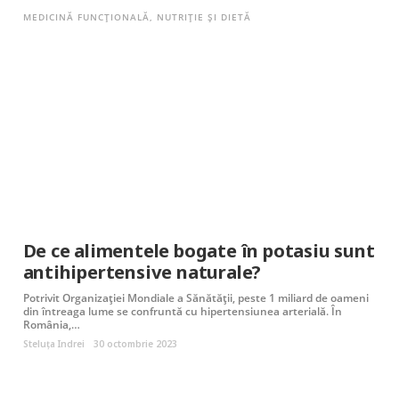
MEDICINĂ FUNCȚIONALĂ
,
NUTRIȚIE ȘI DIETĂ
De ce alimentele bogate în potasiu sunt
antihipertensive naturale?
Potrivit Organizației Mondiale a Sănătății, peste 1 miliard de oameni
din întreaga lume se confruntă cu hipertensiunea arterială. În
România,…
Steluța Indrei
30 octombrie 2023