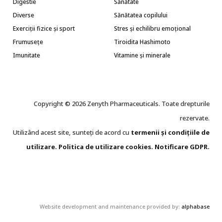
Digestie
Sănătate
Diverse
Sănătatea copilului
Exerciții fizice și sport
Stres și echilibru emoțional
Frumusețe
Tiroidita Hashimoto
Imunitate
Vitamine și minerale
Copyright © 2026 Zenyth Pharmaceuticals. Toate drepturile
rezervate.
Utilizând acest site, sunteți de acord cu
termenii și condițiile de
utilizare
.
Politica de utilizare cookie
s
.
Notificare GDPR
.
Website development and maintenance provided by:
alphabase