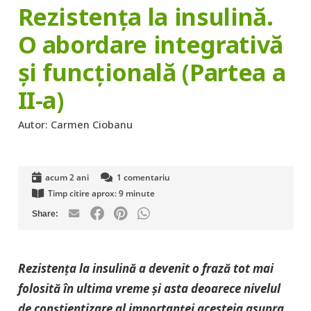
Rezistența la insulină.
O abordare integrativă
și funcțională (Partea a
II-a)
Autor:
Carmen Ciobanu
acum 2 ani
1
comentariu
Timp citire aprox:
9
minute
Rezistența la insulină a devenit o frază tot mai
folosită în ultima vreme și asta deoarece nivelul
de conștientizare al importanței acesteia asupra