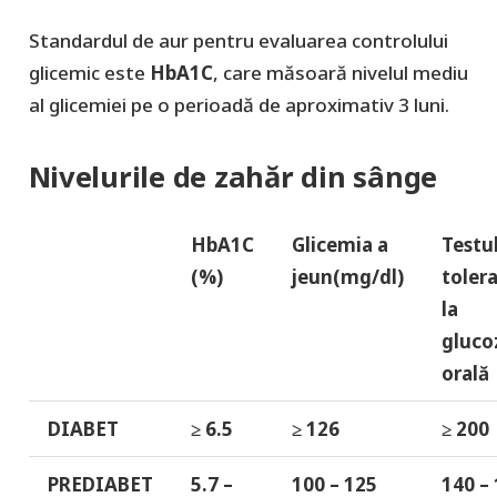
Standardul de aur pentru evaluarea controlului
glicemic este
HbA1C
, care măsoară nivelul mediu
al glicemiei pe o perioadă de aproximativ 3 luni.
Nivelurile de zahăr din sânge
HbA1C
Glicemia a
Testu
(%)
jeun(mg/dl)
toler
la
gluco
orală
DIABET
≥ 6.5
≥ 126
≥ 200
PREDIABET
5.7 –
100 – 125
140 –