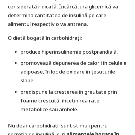
considerată ridicată. Încărcătura glicemică va
determina cantitatea de insulină pe care
alimentul respectiv o va antrena.
O dietă bogată în carbohidrați:
produce hiperinsulinemie postprandială.
promovează depunerea de calorii în celulele
adipoase, în loc de oxidare în țesuturile
slabe.
predispune la creșterea în greutate prin
foame crescută, încetinirea ratei
metabolice sau ambele.
Nu doar carbohidrații sunt stimuli pentru
secreția de insulină, ci și
alimentele bogate în