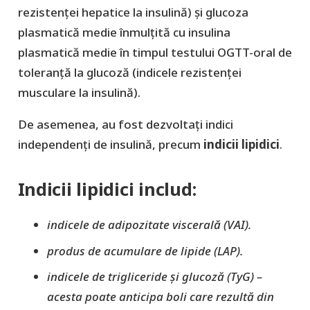
rezistenței hepatice la insulină) și glucoza
plasmatică medie înmulțită cu insulina
plasmatică medie în timpul testului OGTT-oral de
toleranță la glucoză (indicele rezistenței
musculare la insulină).
De asemenea, au fost dezvoltați indici
independenți de insulină, precum
indicii lipidici
.
Indicii lipidici includ:
indicele de adipozitate viscerală (VAI).
produs de acumulare de lipide (LAP).
indicele de trigliceride și glucoză (TyG) –
acesta poate anticipa boli care rezultă din