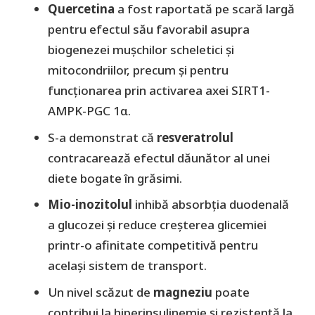
Quercetina
a fost raportată pe scară largă
pentru efectul său favorabil asupra
biogenezei mușchilor scheletici și
mitocondriilor, precum și pentru
funcționarea prin activarea axei SIRT1-
AMPK-PGC 1α.
S-a demonstrat că
resveratrolul
contracarează efectul dăunător al unei
diete bogate în grăsimi.
Mio-inozitolul
inhibă absorbția duodenală
a glucozei și reduce creșterea glicemiei
printr-o afinitate competitivă pentru
același sistem de transport.
Un nivel scăzut de
magneziu
poate
contribui la hiperinsulinemie și rezistență la