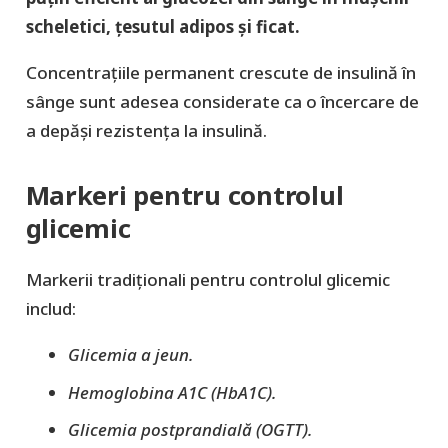
scheletici, țesutul adipos și ficat.
Concentrațiile permanent crescute de insulină în
sânge sunt adesea considerate ca o încercare de
a depăși rezistența la insulină.
Markeri pentru controlul
glicemic
Markerii tradiționali pentru controlul glicemic
includ:
Glicemia a jeun.
Hemoglobina A1C (HbA1C).
Glicemia postprandială (OGTT).