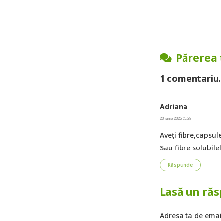
Părerea 
1
comentariu
.
Adriana
20 iunie 2025 15:28
Aveți fibre,capsul
Sau fibre solubile
Răspunde
Lasă un ră
Adresa ta de email