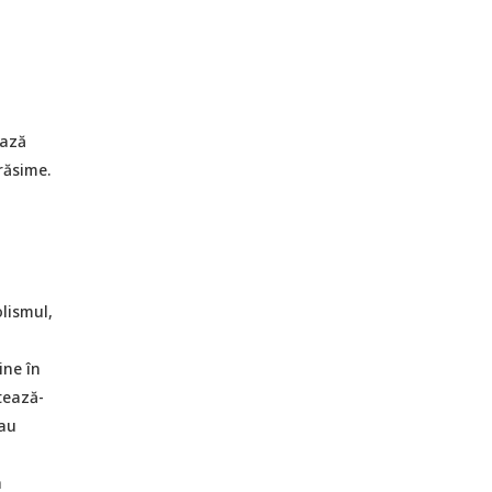
ează
răsime.
olismul,
ine în
tează-
sau
a