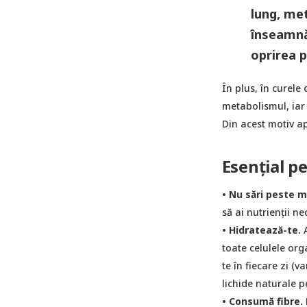
lung, met
înseamnă 
oprirea p
În plus, în curele
metabolismul, iar
Din acest motiv ap
Esențial p
• Nu sări peste m
să ai nutrienții ne
• Hidratează-te.
A
toate celulele org
te în fiecare zi (v
lichide naturale pe
• Consumă fibre.