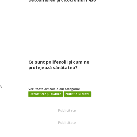
Ce sunt polifenolii și cum ne
protejează sănătatea?
e,
Vezi toate articolele din categoria:
Detoxifiere și slăbire
Nutriție și dietă
o
Publicitate
Publicitate
e