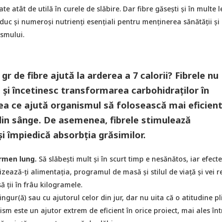
te atât de utilă în curele de slăbire. Dar fibre găsești și în multe
 aduc și numeroși nutrienți esențiali pentru menținerea sănătății și
smului.
1 gr de fibre ajută la arderea a 7 calorii? Fibrele nu
i și încetinesc transformarea carbohidraților în
eea ce ajută organismul să folosească mai eficien
din sânge. De asemenea, fibrele stimulează
și împiedică absorbția grăsimilor.
rmen lung.
Să slăbești mult și în scurt timp e nesănătos, iar efect
ează-ți alimentația, programul de masă și stilul de viață și vei r
ă ții în frâu kilogramele.
ngur(ă) sau cu ajutorul celor din jur, dar nu uita că o atitudine p
ism este un ajutor extrem de eficient în orice proiect, mai ales înt