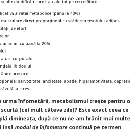
i alte modificări care i-au alertat pe cercetători:
icativă a ratei metabolice (până la 40%)
 musculare direct proporţional cu scăderea țesutului adipos
tății de efort
xelor
lui inimii cu până la 20%
lui
aturii corporale
țială libidoului
rânire precoce
ționale: nervozitate, anxietate, apatie, hiperemotivitate, depresi
căzută la stres.
 în urma înfometării, metabolismul crește pentru 
scurtă (cel mult câteva zile)? Este exact ceea ce
plă dimineața, după ce nu ne-am hrănit mai mult
ă însă
modul de înfometare
continuă pe termen