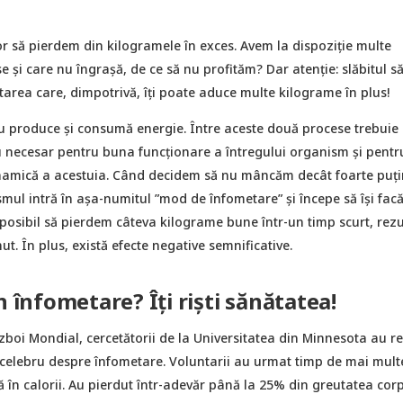
r să pierdem din kilogramele în exces. Avem la dispoziție multe
 și care nu îngrașă, de ce să nu profităm? Dar atenție: slăbitul s
area care, dimpotrivă, îți poate aduce multe kilograme în plus!
 produce și consumă energie. Între aceste două procese trebuie 
ru necesar pentru buna funcționare a întregului organism și pentr
namică a acestuia. Când decidem să nu mâncăm decât foarte puți
smul intră în așa-numitul ”mod de înfometare” şi începe să îşi fac
 posibil să pierdem câteva kilograme bune într-un timp scurt, rezu
ut. În plus, există efecte negative semnificative.
n înfometare? Îți riști sănătatea!
boi Mondial, cercetătorii de la Universitatea din Minnesota au re
 celebru despre înfometare. Voluntarii au urmat timp de mai multe
ă în calorii. Au pierdut într-adevăr până la 25% din greutatea cor