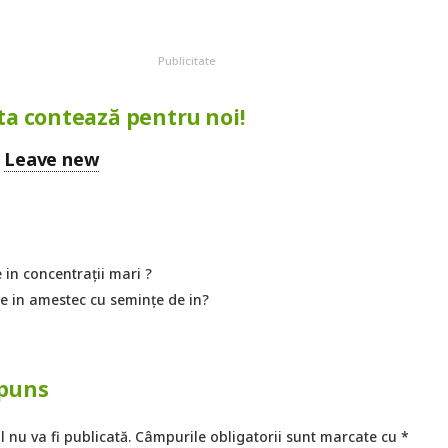
Publicitate
ta contează pentru noi!
Leave new
e in concentrații mari ?
le in amestec cu semințe de in?
spuns
 nu va fi publicată.
Câmpurile obligatorii sunt marcate cu
*