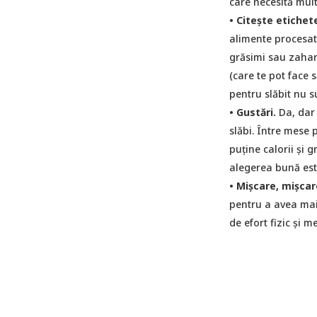
care necesită mult
• Citește etichete
alimente procesate
grăsimi sau zahar
(care te pot face 
pentru slăbit nu s
• Gustări.
Da, dar 
slăbi. Între mese 
puține calorii și g
alegerea bună est
• Mișcare, mişcar
pentru a avea mai
de efort fizic și m