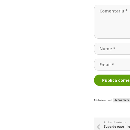
Publică come
detoxifiere
Etichete articol:
Articolul anterior
Supa de oase – le