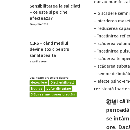
dar au manifestat ș
Sensibilitatea la salicilați
– ce este si pe cine
– o scădere semnif
afectează?
– pierderea masei
30 aprilie 2026
– reducerea capaci
– încetinirea refle
CIRS – când mediul
– scăderea volumu
devine toxic pentru
– încetinirea pulsu
sănătatea ta
– scăderea temper
6 aprilie 2026
– scăderea substan
– semne de îmbăt
Vezi toate articolele despre:
– efecte psiho-emo
detoxifiere
Dietă echilibrată
rezistență foarte s
Nutriție
pofte alimentare
Slăbire și menținerea greutății
Știai că
perioadă 
se întâm
ore. Dac