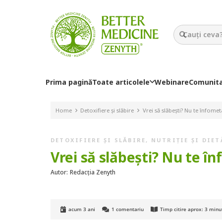
Prima pagină
Toate articolele
Webinare
Comunit
Home
Detoxifiere și slăbire
Vrei să slăbești? Nu te înfomet
DETOXIFIERE ȘI SLĂBIRE
,
NUTRIȚIE ȘI DIET
Vrei să slăbești? Nu te î
Autor:
Redacția Zenyth
acum 3 ani
1
comentariu
Timp citire aprox:
3
minu