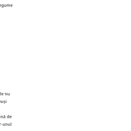
 legume
t
ele nu
euși
lină de
r-unul