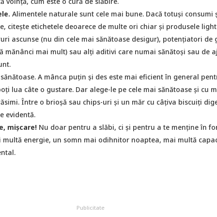
ă voință, cum este o cură de slăbire.
le.
Alimentele naturale sunt cele mai bune. Dacă totuși consumi ș
, citește etichetele deoarece de multe ori chiar și produsele light
uri ascunse (nu din cele mai sănătoase desigur), potențiatori de 
să mănânci mai mult) sau alți aditivi care numai sănătoși sau de a
unt.
sănătoase. A mânca puțin și des este mai eficient în general pent
poți lua câte o gustare. Dar alege-le pe cele mai sănătoase și cu m
răsimi. Între o brioșă sau chips-uri și un măr cu câțiva biscuiți dige
e evidentă.
e, mişcare!
Nu doar pentru a slăbi, ci și pentru a te menține în f
 multă energie, un somn mai odihnitor noaptea, mai multă capac
ental.
Publicitate