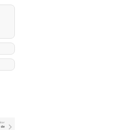
ător
 de