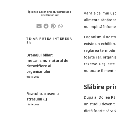
Vara e cel mai ușo
alimente sănătoase
nu implică înfomet
Organismul nostru
existe un echilib
reglarea termodi
Drenajul biliar:
foarte rar, organi
mecanismul natural de
rezerve. Deşi este
detoxifiere al
nu poate fi menţin
organismului
8 iulie 2026
Slăbire pri
Ficatul sub asediul
După al Doilea Răz
stresului (I)
un studiu devenit
1 iulie 2026
dietă foarte sărac