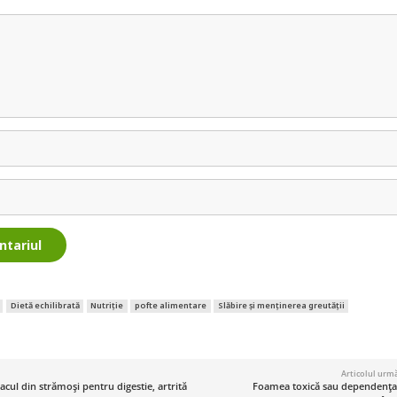
ntariul
Dietă echilibrată
Nutriție
pofte alimentare
Slăbire și menținerea greutății
Articolul urm
acul din strămoși pentru digestie, artrită
Foamea toxică sau dependenţa