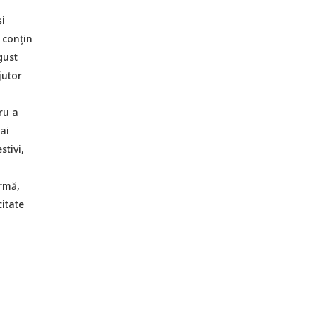
i
 conțin
gust
jutor
ru a
ai
stivi,
ormă,
itate