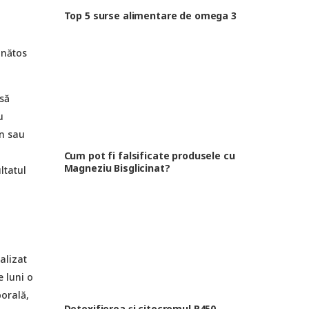
Top 5 surse alimentare de omega 3
ănătos
să
u
n sau
ă
Cum pot fi falsificate produsele cu
Magneziu Bisglicinat?
ltatul
alizat
 luni o
porală,
Detoxifierea și citocromul P450