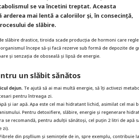
abolismul se va încetini treptat. Aceasta
arderea mai lentă a caloriilor și, în consecință,
rocesului de slăbire.
 de slăbire drastice, tiroida scade producția de hormoni care regl
 organismul începe să-şi facă rezerve sub formă de depozite de g
are și senzația de oboseală și lipsă de energie.
entru un slăbit sănătos
icul dejun.
Te ajută să ai mai multă energie, să îți activezi metab
cesari pentru întreaga zi.
pă și iar apă. Apa este cel mai hidratant lichid, asimilat cel mai b
anismului. Pentru detoxifiere, slăbire, energie și regenerare hidra
ara se recomandă, pentru adulții sănătoși, cel puțin 2 litri de apă 
 zi).
Fibrele din psyllium și semințele de in, spre exemplu, contribuie l