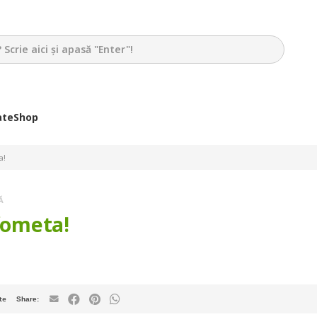
ate
Shop
a!
Ă
nfometa!
te