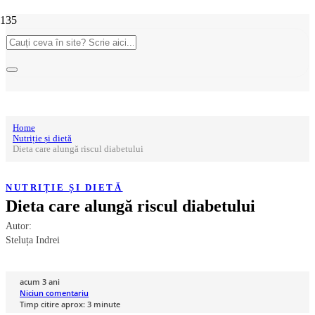
Home
Nutriție și dietă
Dieta care alungă riscul diabetului
NUTRIȚIE ȘI DIETĂ
Dieta care alungă riscul diabetului
Autor:
Steluța Indrei
acum 3 ani
Niciun comentariu
Timp citire aprox:
3
minute