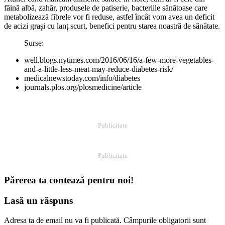
făină albă, zahăr, produsele de patiserie, bacteriile sănătoase care
metabolizează fibrele vor fi reduse, astfel încât vom avea un deficit
de acizi grași cu lanț scurt, benefici pentru starea noastră de sănătate.
Surse:
well.blogs.nytimes.com/2016/06/16/a-few-more-vegetables-
and-a-little-less-meat-may-reduce-diabetes-risk/
medicalnewstoday.com/info/diabetes
journals.plos.org/plosmedicine/article
Publicitate
Publicitate
Părerea ta contează pentru noi!
Lasă un răspuns
Adresa ta de email nu va fi publicată.
Câmpurile obligatorii sunt