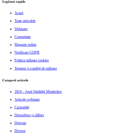
Legături rapide
Acasă
Toate articolele
Webinare
Comunitate
Magazin online
Notificare GDPR
Politica utilizare cookies
Termeni și condiții de utilizare
Categorii articole
2024 – Anul Sănătății Metabolice
Articole webinare
Curiozități
Detoxifiere și slăbire
Digestie
Diverse