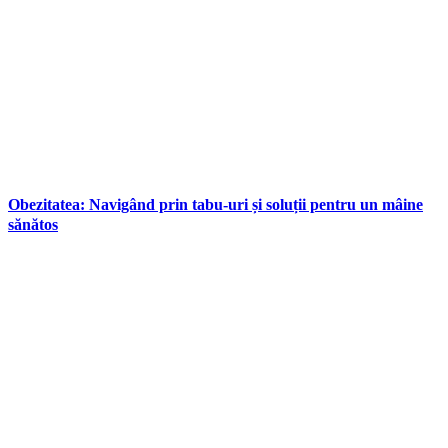
Obezitatea: Navigând prin tabu-uri și soluții pentru un mâine
sănătos