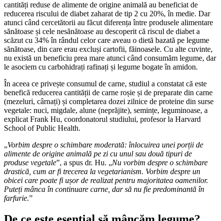
cantități reduse de alimente de origine animală au beneficiat de
reducerea riscului de diabet zaharat de tip 2 cu 20%, în medie. Dar
atunci când cercetătorii au făcut diferența între produsele alimentare
sănătoase și cele nesănătoase au descoperit că riscul de diabet a
scăzut cu 34% în rândul celor care aveau o dietă bazată pe legume
sănătoase, din care erau excluși cartofii, făinoasele. Cu alte cuvinte,
nu există un beneficiu prea mare atunci când consumăm legume, dar
le asociem cu carbohidrați rafinați și legume bogate în amidon.
În aceea ce privește consumul de carne, studiul a constatat că este
benefică reducerea cantității de carne roșie și de preparate din carne
(mezeluri, cârnați) și completarea dozei zilnice de proteine din surse
vegetale: nuci, migdale, alune (neprăjite), semințe, leguminoase, a
explicat Frank Hu, coordonatorul studiului, profesor la Harvard
School of Public Health.
„
Vorbim despre o schimbare moderată: înlocuirea unei porții de
alimente de origine animală pe zi cu unul sau două tipuri de
produse vegetale
”, a spus dr. Hu. „
Nu vorbim despre o schimbare
drastică, cum ar fi trecerea la vegetarianism. Vorbim despre un
obicei care poate fi ușor de realizat pentru majoritatea oamenilor.
Puteți mânca în continuare carne, dar să nu fie predominantă în
farfurie.
”
De ce este esențial să mâncăm legume?