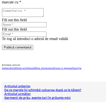
marcate cu
*
Fill out this field
Fill out this field
Te rog să introduci o adresă de email validă.
Publică comentariul
Etichete articol:
diabet
dietă
Dietă echilibrată
fibre alimentare
fructe si legume
Nutriție
Articolul anterior
De ce merele își schimbă culoarea după ce le tăiem?
Articolul următor
Germenii de grâu, esențe tari în grăunțe mici