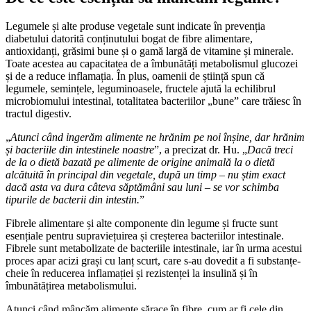
Legumele și alte produse vegetale sunt indicate în prevenția
diabetului datorită conținutului bogat de fibre alimentare,
antioxidanți, grăsimi bune și o gamă largă de vitamine și minerale.
Toate acestea au capacitatea de a îmbunătăți metabolismul glucozei
și de a reduce inflamația. În plus, oamenii de știință spun că
legumele, semințele, leguminoasele, fructele ajută la echilibrul
microbiomului intestinal, totalitatea bacteriilor „bune” care trăiesc în
tractul digestiv.
„
Atunci când ingerăm alimente ne hrănim pe noi înșine, dar hrănim
și bacteriile din intestinele noastre
”, a precizat dr. Hu. „
Dacă treci
de la o dietă bazată pe alimente de origine animală la o dietă
alcătuită în principal din vegetale, după un timp – nu știm exact
dacă asta va dura câteva săptămâni sau luni – se vor schimba
tipurile de bacterii din intestin.
”
Fibrele alimentare și alte componente din legume și fructe sunt
esențiale pentru supraviețuirea și creșterea bacteriilor intestinale.
Fibrele sunt metabolizate de bacteriile intestinale, iar în urma acestui
proces apar acizi grași cu lanț scurt, care s-au dovedit a fi substanțe-
cheie în reducerea inflamației și rezistenței la insulină și în
îmbunătățirea metabolismului.
Atunci când mâncăm alimente sărace în fibre, cum ar fi cele din