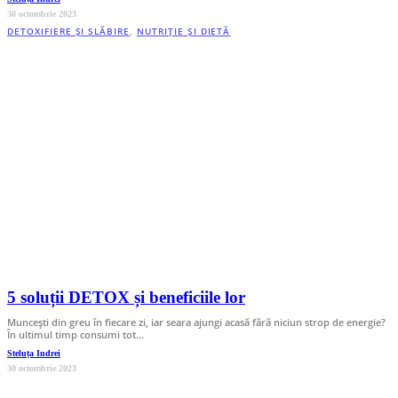
30 octombrie 2023
DETOXIFIERE ȘI SLĂBIRE
,
NUTRIȚIE ȘI DIETĂ
5 soluții DETOX și beneficiile lor
Muncești din greu în fiecare zi, iar seara ajungi acasă fără niciun strop de energie?
În ultimul timp consumi tot…
Steluța Indrei
30 octombrie 2023