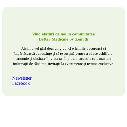
Vino alături de noi în comunitatea
Better Medicine by Zenyth
Aici, nu vei găsi doar un grup, ci o familie bucuroasă să
împărtășească cunoștințe și să te susțină pentru a aduce echilibru,
armonie și sănătate în viața ta. În plus, ai acces la cele mai noi
informații de sănătate, invitații la evenimente și resurse exclusive.
Newsletter
Facebook