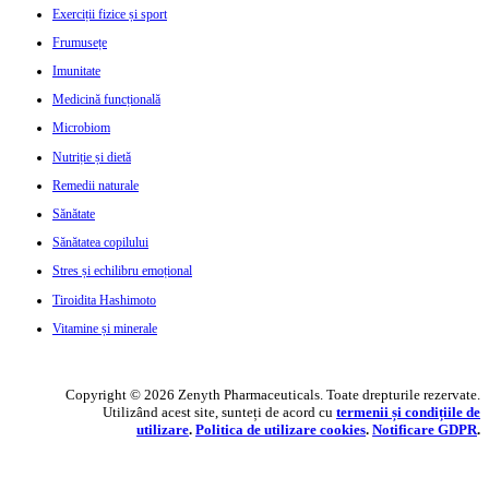
Exerciții fizice și sport
Frumusețe
Imunitate
Medicină funcțională
Microbiom
Nutriție și dietă
Remedii naturale
Sănătate
Sănătatea copilului
Stres și echilibru emoțional
Tiroidita Hashimoto
Vitamine și minerale
Copyright © 2026 Zenyth Pharmaceuticals. Toate drepturile rezervate.
Utilizând acest site, sunteți de acord cu
termenii și condițiile de
utilizare
.
Politica de utilizare cookie
s
.
Notificare GDPR
.