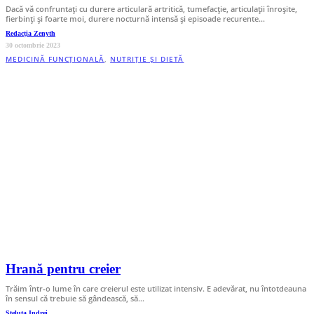
Dacă vă confruntați cu durere articulară artritică, tumefacție, articulații înroșite,
fierbinți și foarte moi, durere nocturnă intensă și episoade recurente…
Redacția Zenyth
30 octombrie 2023
MEDICINĂ FUNCȚIONALĂ
,
NUTRIȚIE ȘI DIETĂ
Hrană pentru creier
Trăim într-o lume în care creierul este utilizat intensiv. E adevărat, nu întotdeauna
în sensul că trebuie să gândească, să…
Steluța Indrei