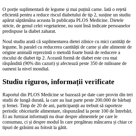
O porție suplimentară de legume și mai puțină carne. Iată o rețetă
eficientă pentru a reduce riscul diabetului de tip 2, susține un studiu
apărut săptămâna aceasta în publicația PLOS Medicine. Dietele
stricte, de genul celei vegetariene, nu sunt însă indicate persoanelor
predispuse la diabet zaharat.
Noul studiu arată că suplimentarea dietei zilnice cu mici cantități de
legume, în paralel cu reducerea cantității de carne și alte alimente de
origine animală reprezintă o metodă foarte bună de reducere a
riscului de diabet tip 2. Această formă de diabet este cea mai
răspândită (90% din cazuri) și afectează peste 350 de milioane de
oameni la nivel mondial.
Studiu riguros, informații verificate
Raportul din PLOS Medicine se bazează pe date care provin din trei
studii de lungă durată, la care au luat parte peste 200.000 de bărbați
și femei. Timp de 20 de ani, participanții au trebuit să raporteze
periodic obiceiurile alimentare, răspunzând la peste 100 de întrebări.
Ei au furnizat informații nu doar despre alimentele pe care le
consumau, ci și despre modul în care pregăteau mâncarea și chiar ce
tipuri de grăsimi au folosit la gătit.