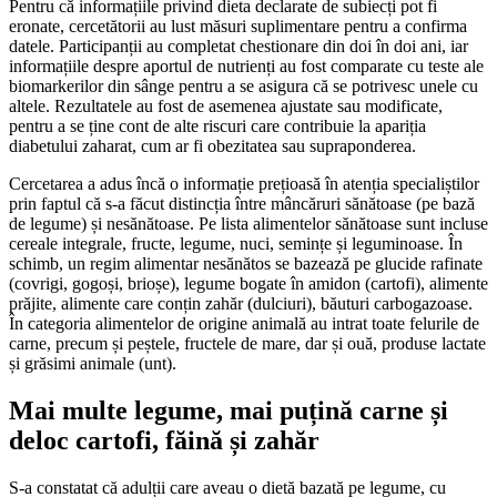
Pentru că informațiile privind dieta declarate de subiecți pot fi
eronate, cercetătorii au lust măsuri suplimentare pentru a confirma
datele. Participanții au completat chestionare din doi în doi ani, iar
informațiile despre aportul de nutrienți au fost comparate cu teste ale
biomarkerilor din sânge pentru a se asigura că se potrivesc unele cu
altele. Rezultatele au fost de asemenea ajustate sau modificate,
pentru a se ține cont de alte riscuri care contribuie la apariția
diabetului zaharat, cum ar fi obezitatea sau supraponderea.
Cercetarea a adus încă o informație prețioasă în atenția specialiștilor
prin faptul că s-a făcut distincția între mâncăruri sănătoase (pe bază
de legume) și nesănătoase. Pe lista alimentelor sănătoase sunt incluse
cereale integrale, fructe, legume, nuci, semințe și leguminoase. În
schimb, un regim alimentar nesănătos se bazează pe glucide rafinate
(covrigi, gogoși, brioșe), legume bogate în amidon (cartofi), alimente
prăjite, alimente care conțin zahăr (dulciuri), băuturi carbogazoase.
În categoria alimentelor de origine animală au intrat toate felurile de
carne, precum și peștele, fructele de mare, dar și ouă, produse lactate
și grăsimi animale (unt).
Mai multe legume, mai puțină carne și
deloc cartofi, făină și zahăr
S-a constatat că adulții care aveau o dietă bazată pe legume, cu