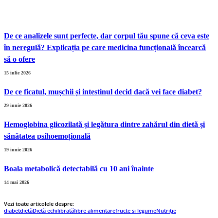
De ce analizele sunt perfecte, dar corpul tău spune că ceva este
în neregulă? Explicația pe care medicina funcțională încearcă
să o ofere
15 iulie 2026
De ce ficatul, mușchii și intestinul decid dacă vei face diabet?
29 iunie 2026
Hemoglobina glicozilată şi legătura dintre zahărul din dietă şi
sănătatea psihoemoțională
19 iunie 2026
Boala metabolică detectabilă cu 10 ani înainte
14 mai 2026
Vezi toate articolele despre:
diabet
dietă
Dietă echilibrată
fibre alimentare
fructe si legume
Nutriție