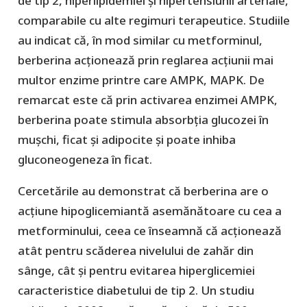
de tip 2, hiperlipidemiei și hipertensiunii arteriale,
comparabile cu alte regimuri terapeutice. Studiile
au indicat că, în mod similar cu metforminul,
berberina acționează prin reglarea acțiunii mai
multor enzime printre care AMPK, MAPK. De
remarcat este că prin activarea enzimei AMPK,
berberina poate stimula absorbția glucozei în
mușchi, ficat și adipocite și poate inhiba
gluconeogeneza în ficat.
Cercetările au demonstrat că berberina are o
acțiune hipoglicemiantă asemănătoare cu cea a
metforminului, ceea ce înseamnă că acționează
atât pentru scăderea nivelului de zahăr din
sânge, cât și pentru evitarea hiperglicemiei
caracteristice diabetului de tip 2. Un studiu