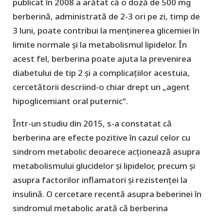
publicat în 2008 a arătat că o doză de 500 mg
berberină, administrată de 2-3 ori pe zi, timp de
3 luni, poate contribui la menținerea glicemiei în
limite normale și la metabolismul lipidelor. În
acest fel, berberina poate ajuta la prevenirea
diabetului de tip 2 și a complicațiilor acestuia,
cercetătorii descriind-o chiar drept un „agent
hipoglicemiant oral puternic“.
Într-un studiu din 2015, s-a constatat că
berberina are efecte pozitive în cazul celor cu
sindrom metabolic deoarece acționează asupra
metabolismului glucidelor și lipidelor, precum și
asupra factorilor inflamatori și rezistenței la
insulină. O cercetare recentă asupra beberinei în
sindromul metabolic arată că berberina