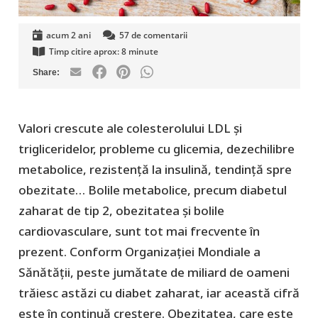
acum 2 ani
57
de comentarii
Timp citire aprox:
8
minute
Valori crescute ale colesterolului LDL și
trigliceridelor, probleme cu glicemia, dezechilibre
metabolice, rezistență la insulină, tendință spre
obezitate… Bolile metabolice, precum diabetul
zaharat de tip 2, obezitatea și bolile
cardiovasculare, sunt tot mai frecvente în
prezent. Conform Organizației Mondiale a
Sănătății, peste jumătate de miliard de oameni
trăiesc astăzi cu diabet zaharat, iar această cifră
este în continuă creștere. Obezitatea, care este