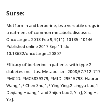
Surse:
Metformin and berberine, two versatile drugs in
treatment of common metabolic diseases,
Oncotarget. 2018 Feb 9; 9(11): 10135–10146.
Published online 2017 Sep 11. doi:
10.18632/oncotarget.20807
Efficacy of berberine in patients with type 2
diabetes mellitus. Metabolism. 2008;57:712–717.
PMCID: PMC5839379; PMID: 29515798; Haoran
Wang,1,* Chen Zhu,1,* Ying Ying,2 Lingyu Luo,1
Deqiang Huang,1 and Zhijun Luo2, Yin J, Xing H,
Ye J.