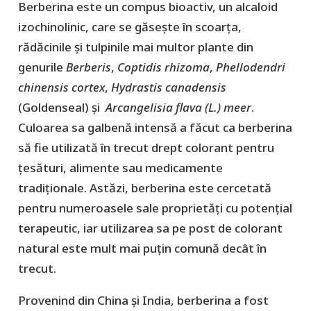
Berberina este un compus bioactiv, un alcaloid
izochinolinic, care se găsește în scoarța,
rădăcinile și tulpinile mai multor plante din
genurile
Berberis
,
Coptidis rhizoma
,
Phellodendri
chinensis cortex
,
Hydrastis canadensis
(Goldenseal) și
Arcangelisia flava (L.) meer
.
Culoarea sa galbenă intensă a făcut ca berberina
să fie utilizată în trecut drept colorant pentru
țesături, alimente sau medicamente
tradiționale. Astăzi, berberina este cercetată
pentru numeroasele sale proprietăți cu potențial
terapeutic, iar utilizarea sa pe post de colorant
natural este mult mai puțin comună decât în
trecut.
Provenind din China și India, berberina a fost