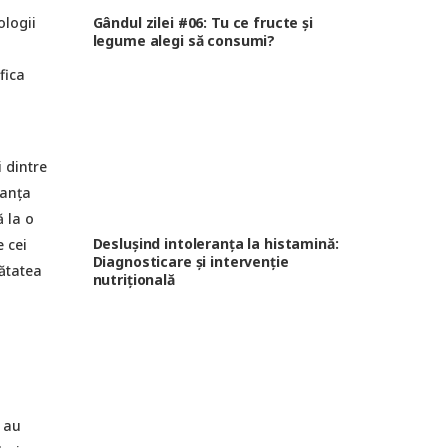
Gândul zilei #06: Tu ce fructe și
ologii
legume alegi să consumi?
fica
i dintre
ranța
 la o
Deslușind intoleranța la histamină:
e cei
Diagnosticare și intervenție
nătatea
nutrițională
i au