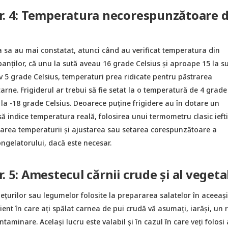
r. 4: Temperatura necorespunzătoare d
a sa au mai constatat, atunci când au verificat temperatura din
ipanților, că unu la sută aveau 16 grade Celsius şi aproape 15 la s
 5 grade Celsius, temperaturi prea ridicate pentru păstrarea
arne. Frigiderul ar trebui să fie setat la o temperatură de 4 grade
ce la -18 grade Celsius. Deoarece puține frigidere au în dotare un
 indice temperatura reală, folosirea unui termometru clasic iefti
area temperaturii şi ajustarea sau setarea corespunzătoare a
ongelatorului, dacă este necesar.
. 5: Amestecul cărnii crude și al vegeta
ețurilor sau legumelor folosite la prepararea salatelor în aceeași
ient în care ați spălat carnea de pui crudă vă asumați, iarăși, un r
taminare. Același lucru este valabil și în cazul în care veți folosi 