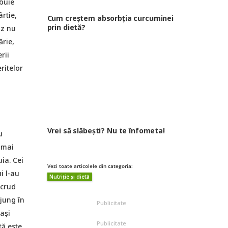
ebuie
rtie,
Cum creștem absorbția curcuminei
prin dietă?
az nu
ărie,
rii
ritelor
Vrei să slăbești? Nu te înfometa!
u
 mai
ia. Cei
Vezi toate articolele din categoria:
i l-au
Nutriție și dietă
 crud
ajung în
Publicitate
ași
Publicitate
tă este