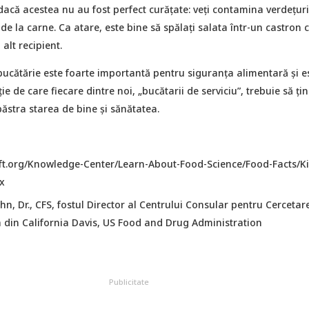
 dacă acestea nu au fost perfect curățate: veți contamina verdețuri
 de la carne. Ca atare, este bine să spălați salata într-un castron 
 alt recipient.
bucătărie este foarte importantă pentru siguranța alimentară și e
ie de care fiecare dintre noi, „bucătarii de serviciu”, trebuie să ți
ăstra starea de bine și sănătatea.
ift.org/Knowledge-Center/Learn-About-Food-Science/Food-Facts/Ki
x
hn, Dr., CFS, fostul Director al Centrului Consular pentru Cercetare
a din California Davis, US Food and Drug Administration
Publicitate