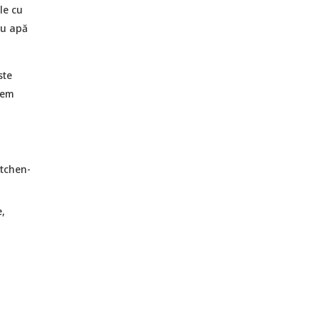
le cu
cu apă
ste
nem
tchen-
,