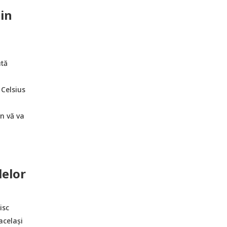
in
ută
 Celsius
n vă va
lelor
isc
același