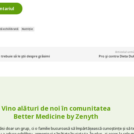
ntariul
tă echilibrată
Nutriție
Articolul urm
 trebuie să le știi despre grăsimi
Pro și contra Dieta Du
Vino alături de noi în comunitatea
Better Medicine by Zenyth
găsi doar un grup, ci o familie bucuroasă să împărtășească cunoștințe și să t
 a aduce echilibru, armonie și sănătate în viața ta. În plus, ai acces la cele m