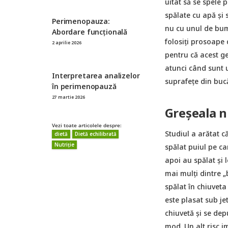
uitat să se spele 
spălate cu apă şi 
Perimenopauza:
nu cu unul de bum
Abordare funcțională
folosiți prosoape 
2 aprilie 2026
pentru că acest g
atunci când sunt u
Interpretarea analizelor
suprafețe din bucă
în perimenopauză
27 martie 2026
Greșeala n
Vezi toate articolele despre:
Studiul a arătat c
dietă
Dietă echilibrată
Nutriție
spălat puiul pe ca
apoi au spălat și 
mai mulți dintre „
spălat în chiuveta
este plasat sub je
chiuvetă și se de
mod. Un alt risc i