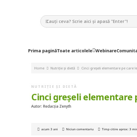
Prima pagină
Toate articolele
Webinare
Comunit
Home
Nutriție și dietă
Cinci greșeli elementare pe care l
NUTRIȚIE ȘI DIETĂ
Cinci greșeli elementare 
Autor:
Redacția Zenyth
acum 3 ani
Niciun comentariu
Timp citire aprox:
3
mi