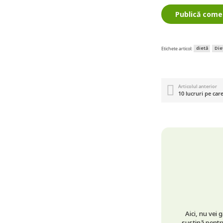
Publică come
dietă
Die
Etichete articol:
Articolul anterior
10 lucruri pe care
Aici, nu vei 
susțină pentru