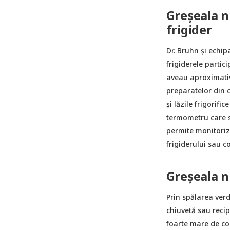
Greșeala n
frigider
Dr. Bruhn şi echip
frigiderele partic
aveau aproximativ
preparatelor din c
şi lăzile frigorifi
termometru care să
permite monitoriz
frigiderului sau c
Greșeala nr
Prin spălarea verd
chiuvetă sau recip
foarte mare de con