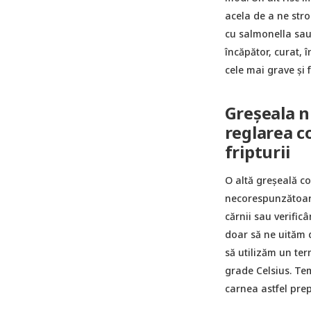
acela de a ne stro
cu salmonella sau 
încăpător, curat, 
cele mai grave și 
Greșeala n
reglarea c
fripturii
O altă greşeală co
necorespunzătoare
cărnii sau verific
doar să ne uităm d
să utilizăm un te
grade Celsius. Te
carnea astfel prep