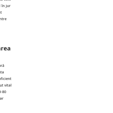
 în jur
t
ntre
area
ură
sta
ficient
t vital
0-80
ar