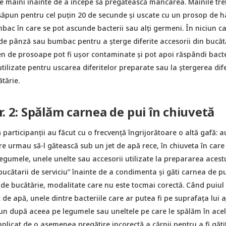
pe mâini înainte de a începe să pregătească mâncarea. Mâinile tr
săpun pentru cel puțin 20 de secunde și uscate cu un prosop de hâ
bac în care se pot ascunde bacterii sau alți germeni. În niciun c
de pânză sau bumbac pentru a șterge diferite accesorii din bucăt
en de prosoape pot fi ușor contaminate şi pot apoi răspândi bacte
tilizate pentru uscarea diferitelor preparate sau la ștergerea dife
tărie.
r. 2: Spălăm carnea de pui în chiuvetă
ă participanții au făcut cu o frecvență îngrijorătoare o altă gafă: a
re urmau să-l gătească sub un jet de apă rece, în chiuveta în care
legumele, unele unelte sau accesorii utilizate la prepararea acestu
bucătarii de serviciu” înainte de a condimenta şi găti carnea de pu
 de bucătărie, modalitate care nu este tocmai corectă. Când puiul
t de apă, unele dintre bacteriile care ar putea fi pe suprafața lui 
pun după aceea pe legumele sau uneltele pe care le spălăm în acel
mplicat de o asemenea pregătire incorectă a cărnii pentru a fi găti