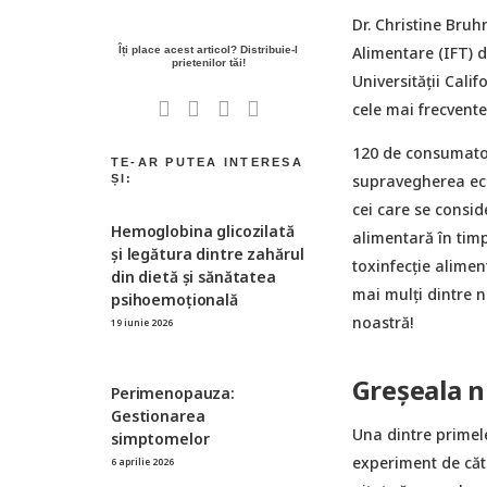
Dr. Christine Bruh
Alimentare (IFT) d
Universității Cali
cele mai frecvente
120 de consumatori
supravegherea echi
cei care se consid
Hemoglobina glicozilată
alimentară în tim
şi legătura dintre zahărul
toxinfecție alimen
din dietă şi sănătatea
mai mulți dintre n
psihoemoțională
noastră!
19 iunie 2026
Greșeala n
Perimenopauza:
Gestionarea
Una dintre primele
simptomelor
experiment de cătr
6 aprilie 2026