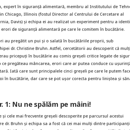
n, expert în siguranță alimentară, membru al Institutului de Tehn
in Chicago, Illinois (fostul Director al Centrului de Cercetare al
fornia, Davis) şi echipa ei au realizat un experiment pentru a identi
 erori de siguranță alimentară pe care le comitem în bucătărie.
 au pregătit un pui și o salată în bucătăriile proprii, sub
pei dr. Christine Bruhn. Astfel, cercetătorii au descoperit că mulț
erau pricepuți în bucătărie au comis greşeli critice legate de sigu
p ce pregăteau mâncarea, erori care ar putea conduce cu ușurință
tară. Iată care sunt principalele cinci greşeli pe care le putem fac
oi în bucătărie, dar care se pot uşor corecta pentru liniștea şi să
r. 1: Nu ne spălăm pe mâini!
 și cele mai frecvente greşeli descoperite pe parcursul acestui
e dr. Bruhn şi echipa sa a fost că cei mai mulți dintre participanț