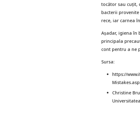
tocător sau cuțit,
bacterii provenite
rece, iar carnea în
Așadar, igiena în 
principala precauț
cont pentru a ne p
Sursa:
https://www.
Mistakes.asp
Christine Bru
Universitate