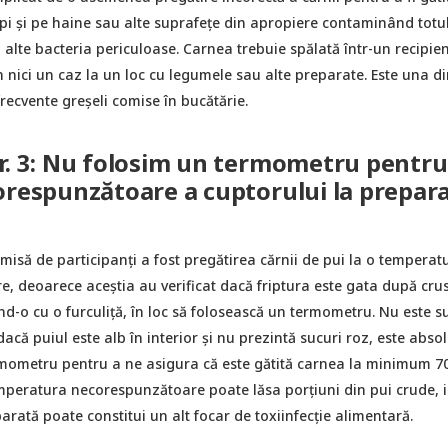
pi și pe haine sau alte suprafețe din apropiere contaminând totul
alte bacteria periculoase. Carnea trebuie spălată într-un recipien
în nici un caz la un loc cu legumele sau alte preparate. Este una di
frecvente greșeli comise în bucătărie.
r. 3: Nu folosim un termometru pentru
orespunzătoare a cuptorului la prepar
misă de participanți a fost pregătirea cărnii de pui la o temperat
, deoarece aceștia au verificat dacă friptura este gata după cru
ând-o cu o furculiță, în loc să folosească un termometru. Nu este su
acă puiul este alb în interior şi nu prezintă sucuri roz, este absolu
rmometru pentru a ne asigura că este gătită carnea la minimum 7
mperatura necorespunzătoare poate lăsa porțiuni din pui crude, i
arată poate constitui un alt focar de toxiinfecție alimentară.