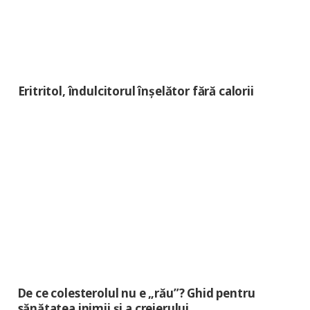
Eritritol, îndulcitorul înșelător fără calorii
De ce colesterolul nu e „rău”? Ghid pentru
sănătatea inimii și a creierului