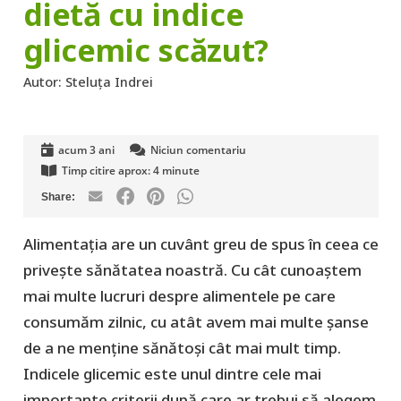
dietă cu indice
glicemic scăzut?
Autor:
Steluța Indrei
acum 3 ani
Niciun comentariu
Timp citire aprox:
4
minute
Alimentația are un cuvânt greu de spus în ceea ce
privește sănătatea noastră. Cu cât cunoaștem
mai multe lucruri despre alimentele pe care
consumăm zilnic, cu atât avem mai multe șanse
de a ne menține sănătoși cât mai mult timp.
Indicele glicemic este unul dintre cele mai
importante criterii după care ar trebui să alegem