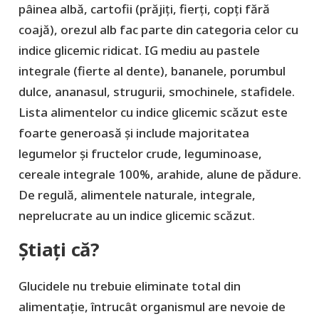
pâinea albă, cartofii (prăjiți, fierți, copți fără
coajă), orezul alb fac parte din categoria celor cu
indice glicemic ridicat. IG mediu au pastele
integrale (fierte al dente), bananele, porumbul
dulce, ananasul, strugurii, smochinele, stafidele.
Lista alimentelor cu indice glicemic scăzut este
foarte generoasă și include majoritatea
legumelor și fructelor crude, leguminoase,
cereale integrale 100%, arahide, alune de pădure.
De regulă, alimentele naturale, integrale,
neprelucrate au un indice glicemic scăzut.
Știați că?
Glucidele nu trebuie eliminate total din
alimentație, întrucât organismul are nevoie de