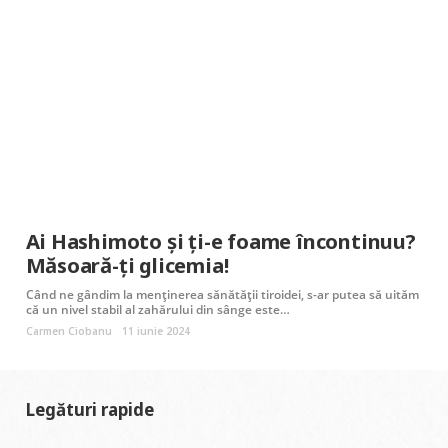
Ai Hashimoto și ți-e foame încontinuu?
Măsoară-ți glicemia!
Când ne gândim la menținerea sănătății tiroidei, s-ar putea să uităm
că un nivel stabil al zahărului din sânge este…
Carmen Ciobanu
11 iunie 2024
Legături rapide