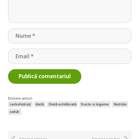
Publică comentariul
Etichete articol:
carbohidrați
dietă
Dietă echilibrată
fructe si legume
Nutriție
zahăr
Articolul anterior
Articolul următor