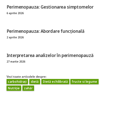
Perimenopauza: Gestionarea simptomelor
6 aprilie 2026
Perimenopauza: Abordare funcțională
2 aprilie 2026
Interpretarea analizelor în perimenopauză
27 martie 2026
Vezi toate articolele despre:
carbohidrați
dietă
Dietă echilibrată
fructe si legume
Nutriție
zahăr