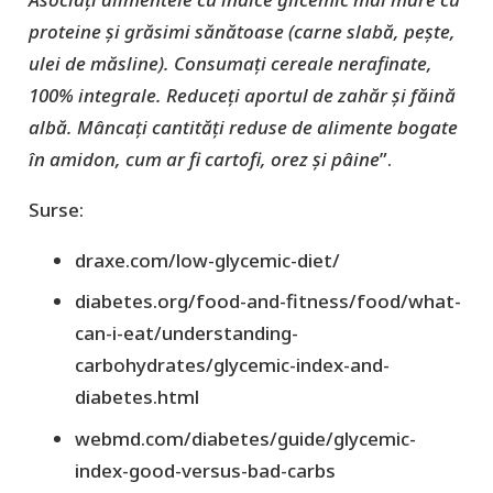
proteine și grăsimi sănătoase (carne slabă, pește,
ulei de măsline). Consumați cereale nerafinate,
100% integrale. Reduceți aportul de zahăr și făină
albă. Mâncați cantități reduse de alimente bogate
în amidon, cum ar fi cartofi, orez și pâine
”.
Surse:
draxe.com/low-glycemic-diet/
diabetes.org/food-and-fitness/food/what-
can-i-eat/understanding-
carbohydrates/glycemic-index-and-
diabetes.html
webmd.com/diabetes/guide/glycemic-
index-good-versus-bad-carbs