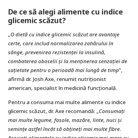
De ce să alegi alimente cu indice
glicemic scăzut?
„
O dietă cu indice glicemic scăzut are avantaje
certe, care includ normalizarea zahărului în
sânge, prevenirea rezistenței la insulină,
combaterea oboselii și la menținerea senzației de
sațietate pentru o perioadă mai lungă de timp
”,
afirmă dr. Josh Axe, renumit nutriționist
american, specialist în medicină funcțională.
Pentru a consuma mai multe alimente cu indice
glicemic scăzut, dr. Axe recomandă: „
Consumați
mai multe legume, fasole, mazăre, linte, nuci și
semințe astfel încât să obțineți mai multe fibre.
Asociați alimentele cu indice glicemic mai mare cu