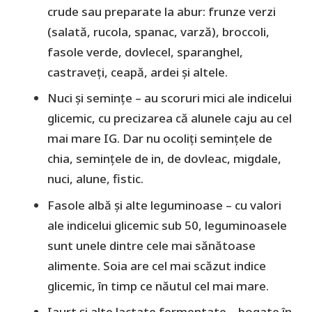
crude sau preparate la abur: frunze verzi
(salată, rucola, spanac, varză), broccoli,
fasole verde, dovlecel, sparanghel,
castraveți, ceapă, ardei și altele.
Nuci și semințe – au scoruri mici ale indicelui
glicemic, cu precizarea că alunele caju au cel
mai mare IG. Dar nu ocoliți semințele de
chia, semințele de in, de dovleac, migdale,
nuci, alune, fistic.
Fasole albă și alte leguminoase – cu valori
ale indicelui glicemic sub 50, leguminoasele
sunt unele dintre cele mai sănătoase
alimente. Soia are cel mai scăzut indice
glicemic, în timp ce năutul cel mai mare.
Iaurt și alte lactate fermentate – bogate în