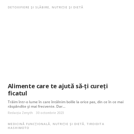
DETOXIFIERE ȘI SLĂBIRE
,
NUTRIȚIE ȘI DIETĂ
Alimente care te ajută să-ți cureți
ficatul
Trăim într-o lume în care întâlnim bolile la orice pas, din ce în ce mai
răspândite și mai frecvente. Dar…
Redacția Zenyth
30 octombrie 2023
MEDICINĂ FUNCȚIONALĂ
,
NUTRIȚIE ȘI DIETĂ
,
TIROIDITA
HASHIMOTO