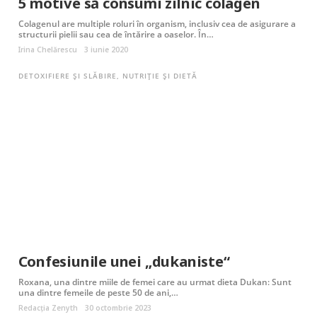
5 motive să consumi zilnic colagen
Colagenul are multiple roluri în organism, inclusiv cea de asigurare a
structurii pielii sau cea de întărire a oaselor. În…
Irina Chelărescu
3 iunie 2020
DETOXIFIERE ȘI SLĂBIRE
,
NUTRIȚIE ȘI DIETĂ
Confesiunile unei „dukaniste“
Roxana, una dintre miile de femei care au urmat dieta Dukan: Sunt
una dintre femeile de peste 50 de ani,…
Redacția Zenyth
30 octombrie 2023