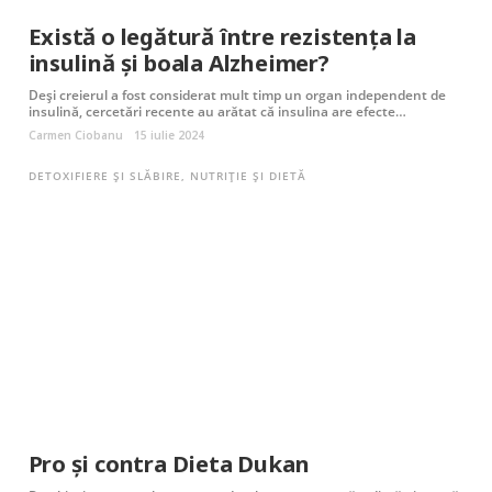
Există o legătură între rezistența la
insulină și boala Alzheimer?
Deși creierul a fost considerat mult timp un organ independent de
insulină, cercetări recente au arătat că insulina are efecte…
Carmen Ciobanu
15 iulie 2024
DETOXIFIERE ȘI SLĂBIRE
,
NUTRIȚIE ȘI DIETĂ
Pro și contra Dieta Dukan