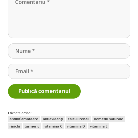
Publică comentariul
Etichete articol:
antiinflamatoare
antioxidanți
calculi renali
Remedii naturale
rinichi
turmeric
vitamina C
vitamina D
vitamina E