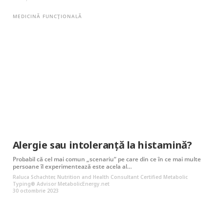
MEDICINĂ FUNCȚIONALĂ
Alergie sau intoleranță la histamină?
Probabil că cel mai comun „scenariu“ pe care din ce în ce mai multe
persoane îl experimentează este acela al…
Raluca Schachter, Nutrition and Health Consultant Certified Metabolic
Typing® Advisor MetabolicEnergy.net
30 octombrie 2023