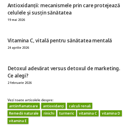
Antioxidanții: mecanismele prin care protejează
celulele și susțin sănătatea
19 mai 2026
Vitamina C, vitală pentru sănătatea mentală
24 aprilie 2026
Detoxul adevărat versus detoxul de marketing.
Ce alegi?
2 februarie 2026
Vezi toate articolele despre:
antiinflamatoare
antioxidanți
calculi renali
Remedii naturale
rinichi
turmeric
vitamina C
vitamina D
vitamina E