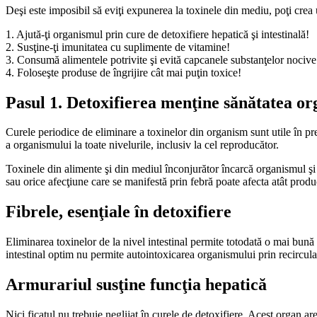
Deşi este imposibil să eviţi expunerea la toxinele din mediu, poţi crea
1. Ajută-ţi organismul prin cure de detoxifiere hepatică şi intestinală!
2. Susţine-ţi imunitatea cu suplimente de vitamine!
3. Consumă alimentele potrivite şi evită capcanele substanţelor nocive
4. Foloseşte produse de îngrijire cât mai puţin toxice!
Pasul 1. Detoxifierea menţine sănătatea o
Curele periodice de eliminare a toxinelor din organism sunt utile în pre
a organismului la toate nivelurile, inclusiv la cel reproducător.
Toxinele din alimente şi din mediul înconjurător încarcă organismul şi i
sau orice afecţiune care se manifestă prin febră poate afecta atât produc
Fibrele, esenţiale în detoxifiere
Eliminarea toxinelor de la nivel intestinal permite totodată o mai bună 
intestinal optim nu permite autointoxicarea organismului prin recircular
Armurariul susţine funcţia hepatică
Nici ficatul nu trebuie neglijat în curele de detoxifiere. Acest organ ar