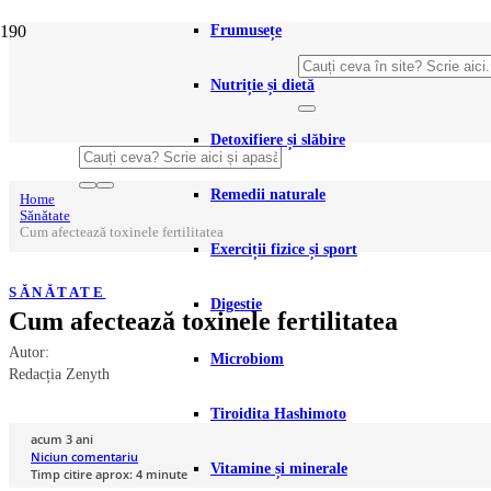
Frumusețe
Nutriție și dietă
Detoxifiere și slăbire
Remedii naturale
Home
Sănătate
Cum afectează toxinele fertilitatea
Exerciții fizice și sport
SĂNĂTATE
Digestie
Cum afectează toxinele fertilitatea
Autor:
Microbiom
Redacția Zenyth
Tiroidita Hashimoto
acum 3 ani
Niciun comentariu
Vitamine și minerale
Timp citire aprox:
4
minute