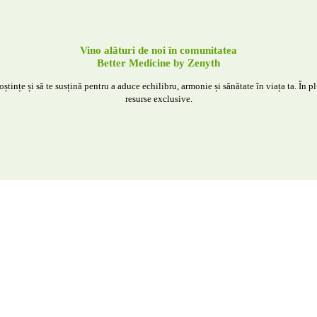
Vino alături de noi în comunitatea
Better Medicine by Zenyth
tințe și să te susțină pentru a aduce echilibru, armonie și sănătate în viața ta. În plu
resurse exclusive.