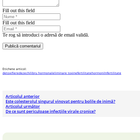
Fill out this field
Fill out this field
Te rog să introduci o adresă de email validă.
Publică comentariul
Etichete articol:
detoxifiere
dezechilibru hormonal
eliminare toxine
fertilitate
hormoni
Infertilitate
Articolul anterior
Este colesterolul singurul vinovat pentru bolile de inimă?
Articolul următor
De ce sunt periculoase infecțiile virale cronice?