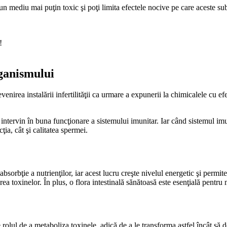
 un mediu mai puţin toxic şi poţi limita efectele nocive pe care aceste su
!
rganismului
venirea instalării infertilităţii ca urmare a expunerii la chimicalele cu e
ntervin în buna funcţionare a sistemului imunitar. Iar când sistemul imunit
ţia, cât şi calitatea spermei.
absorbţie a nutrienţilor, iar acest lucru creşte nivelul energetic şi perm
ea toxinelor. În plus, o flora intestinală sănătoasă este esenţială pentru
e rolul de a metaboliza toxinele, adică de a le transforma astfel încât să d