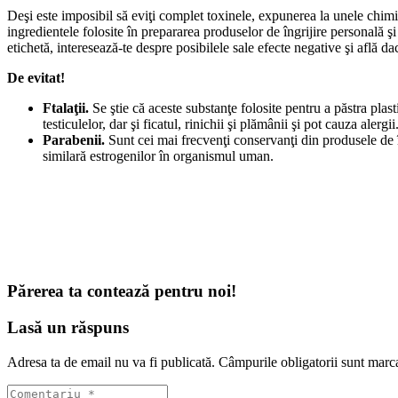
Deşi este imposibil să eviţi complet toxinele, expunerea la unele chimic
ingredientele folosite în prepararea produselor de îngrijire personală ş
etichetă, interesează-te despre posibilele sale efecte negative şi află 
De evitat!
Ftalaţii.
Se ştie că aceste substanţe folosite pentru a păstra plas
testiculelor, dar şi ficatul, rinichii şi plămânii şi pot cauza alergii
Parabenii.
Sunt cei mai frecvenţi conservanţi din produsele de 
similară estrogenilor în organismul uman.
Părerea ta contează pentru noi!
Lasă un răspuns
Adresa ta de email nu va fi publicată.
Câmpurile obligatorii sunt marc