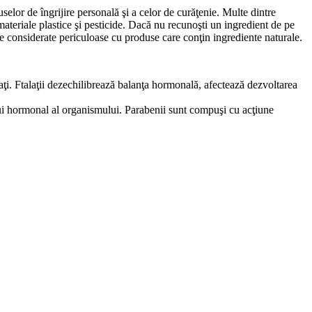
selor de îngrijire personală şi a celor de curăţenie. Multe dintre
 materiale plastice şi pesticide. Dacă nu recunoşti un ingredient de pe
nte considerate periculoase cu produse care conţin ingrediente naturale.
baţi. Ftalaţii dezechilibrează balanţa hormonală, afectează dezvoltarea
ului hormonal al organismului. Parabenii sunt compuşi cu acţiune