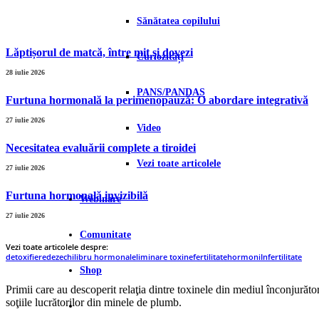
Sănătatea copilului
Lăptișorul de matcă, între mit și dovezi
Curiozități
28 iulie 2026
PANS/PANDAS
Furtuna hormonală la perimenopauză: O abordare integrativă
27 iulie 2026
Video
Necesitatea evaluării complete a tiroidei
Vezi toate articolele
27 iulie 2026
Furtuna hormonală invizibilă
Webinare
27 iulie 2026
Comunitate
Vezi toate articolele despre:
detoxifiere
dezechilibru hormonal
eliminare toxine
fertilitate
hormoni
Infertilitate
Shop
Primii care au descoperit relaţia dintre toxinele din mediul înconjurător 
soţiile lucrătorilor din minele de plumb.