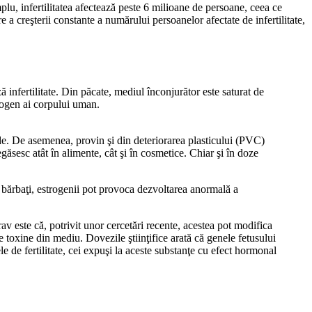
mplu, infertilitatea afectează peste 6 milioane de persoane, ceea ce
a creşterii constante a numărului persoanelor afectate de infertilitate,
ă infertilitate. Din păcate, mediul înconjurător este saturat de
trogen ai corpului uman.
ide. De asemenea, provin şi din deteriorarea plasticului (PVC)
găsesc atât în alimente, cât şi în cosmetice. Chiar şi în doze
 La bărbaţi, estrogenii pot provoca dezvoltarea anormală a
 este că, potrivit unor cercetări recente, acestea pot modifica
e toxine din mediu. Dovezile ştiinţifice arată că genele fetusului
le de fertilitate, cei expuşi la aceste substanţe cu efect hormonal