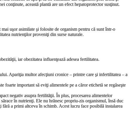
inei conţinute, această plantă are un efect hepatoprotector susţinut.
 mai uşor asimilate şi folosite de organism pentru că sunt într-o
tatea nutrienţilor proveniţi din surse naturale.
zităţii, iar obezitatea influenţează adesea fertilitatea.
. Apariţia multor afecţiuni cronice – printre care şi infertilitatea – a
e foarte important să eviţi alimentele pe a căror etichetă se regăseşte
pact negativ asupra fertilităţii. În plus, procesarea alimentelor
nt sărace în nutrienţi. Ele nu hrănesc propriu-zis organismul, însă duc
 fără a primi altceva în schimb. Acest lucru face posibilă instalarea