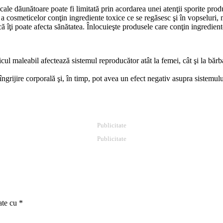
ale dăunătoare poate fi limitată prin acordarea unei atenţii sporite produ
i a cosmeticelor conţin ingrediente toxice ce se regăsesc şi în vopseluri,
dacă îţi poate afecta sănătatea. Înlocuieşte produsele care conţin ingredie
ticul maleabil afectează sistemul reproducător atât la femei, cât şi la băr
.
îngrijire corporală şi, în timp, pot avea un efect negativ asupra sistem
Publicitate
Publicitate
ate cu
*