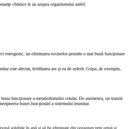
bstanţe chimice le au asupra organismului astfel:
fect estrogenic, iar eliminarea toxinelor permite o mai bună funcţionare
ar este afectat, fertilitatea are şi ea de suferit. Gripa, de exemplu,
ite buna funcţionare a metabolismului celular. De asemenea, un tranzit
 menţinerea bunei funcţionări a sistemului imunitar.
evină solubile în apă şi să fie eliminate din organism prin urină şi