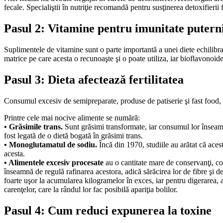
fecale. Specialiştii în nutriţie recomandă pentru susţinerea detoxifierii
Pasul 2: Vitamine pentru imunitate putern
Suplimentele de vitamine sunt o parte importantă a unei diete echilibra
matrice pe care acesta o recunoaşte şi o poate utiliza, iar bioflavonoide
Pasul 3: Dieta afectează fertilitatea
Consumul excesiv de semipreparate, produse de patiserie şi fast food, cu 
Printre cele mai nocive alimente se numără:
• Grăsimile trans.
Sunt grăsimi transformate, iar consumul lor înseamnă
fost legată de o dietă bogată în grăsimi trans.
• Monoglutamatul de sodiu.
Încă din 1970, studiile au arătat că aces
acesta.
• Alimentele excesiv procesate
au o cantitate mare de conservanţi, colo
înseamnă de regulă rafinarea acestora, adică sărăcirea lor de fibre şi de
foarte uşor la acumularea kilogramelor în exces, iar pentru digerarea, a
carenţelor, care la rândul lor fac posibilă apariţia bolilor.
Pasul 4: Cum reduci expunerea la toxine