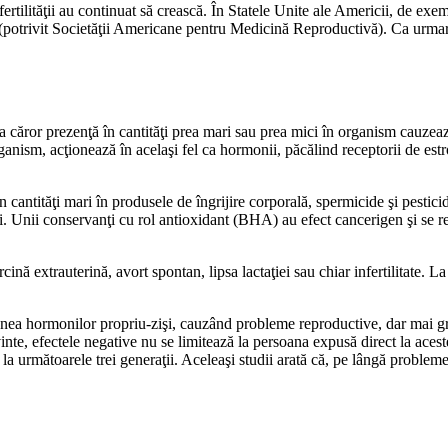
ertilităţii au continuat să crească. În Statele Unite ale Americii, de exe
(potrivit Societăţii Americane pentru Medicină Reproductivă). Ca urmare 
 a căror prezenţă în cantităţi prea mari sau prea mici în organism cauzeaz
rganism, acţionează în acelaşi fel ca hormonii, păcălind receptorii de es
 cantităţi mari în produsele de îngrijire corporală, spermicide şi pestic
şi. Unii conservanţi cu rol antioxidant (BHA) au efect cancerigen şi se re
rcină extrauterină, avort spontan, lipsa lactaţiei sau chiar infertilitate.
nea hormonilor propriu-zişi, cauzând probleme reproductive, dar mai grav
inte, efectele negative nu se limitează la persoana expusă direct la acest
 la următoarele trei generaţii. Aceleaşi studii arată că, pe lângă probleme