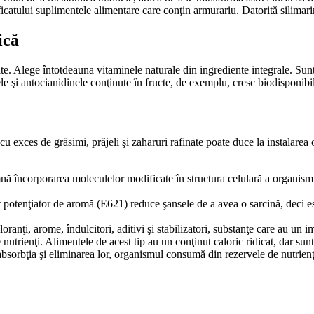
 ficatului suplimentele alimentare care conţin armurariu. Datorită silimar
ică
te. Alege întotdeauna vitaminele naturale din ingrediente integrale. Sunt
le şi antocianidinele conţinute în fructe, de exemplu, cresc biodisponibili
exces de grăsimi, prăjeli şi zaharuri rafinate poate duce la instalarea obe
 încorporarea moleculelor modificate în structura celulară a organismului
t potenţiator de aromă (E621) reduce şansele de a avea o sarcină, deci est
ranţi, arome, îndulcitori, aditivi şi stabilizatori, substanţe care au un im
 nutrienţi. Alimentele de acest tip au un conţinut caloric ridicat, dar su
bsorbţia şi eliminarea lor, organismul consumă din rezervele de nutrienţi