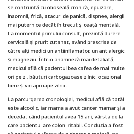
se confruntă cu oboseală cronică, epuizare,
insomnii, frică, atacuri de panică, dispnee, alergii
mai puternice decât în trecut și ceață mentală.
La momentul primului consult, prezintă durere
cervicală și prurit cutanat, având prescrise de
către alți medici un antiinflamator, un antialergic
și magneziu. Într-o anamneză mai detaliată,
medicul află că pacientul bea cafea de mai multe
ori pe zi, băuturi carbogazoase zilnic, ocazional
bere și vin aproape zilnic.
La parcurgerea cronologiei, medicul află că tatăl
este alcoolic, iar mama a avut cancer mamar și a
decedat când pacientul avea 15 ani, vârsta de la
care pacientul are colon iritabil. Concluzia a fost
că pacientul suferea de o depresie majoră, pe