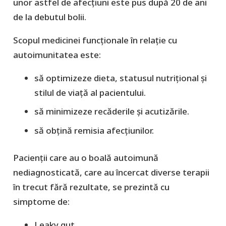
unor astfel de afecțiuni este pus după 20 de ani
de la debutul bolii.
Scopul medicinei funcționale în relație cu
autoimunitatea este:
să optimizeze dieta, statusul nutrițional și
stilul de viață al pacientului.
să minimizeze recăderile și acutizările.
să obțină remisia afecțiunilor.
Pacienții care au o boală autoimună
nediagnosticată, care au încercat diverse terapii
în trecut fără rezultate, se prezintă cu
simptome de:
Leaky gut.