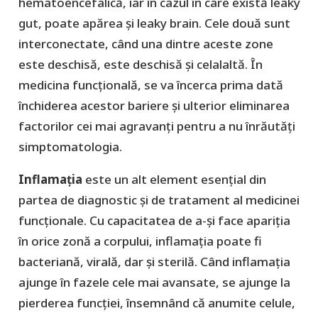
hematoencefalică, iar în cazul în care există leaky
gut, poate apărea și leaky brain. Cele două sunt
interconectate, când una dintre aceste zone
este deschisă, este deschisă și celalaltă. În
medicina funcțională, se va încerca prima dată
închiderea acestor bariere și ulterior eliminarea
factorilor cei mai agravanți pentru a nu înrăutăți
simptomatologia.
Inflamația
este un alt element esențial din
partea de diagnostic și de tratament al medicinei
funcționale. Cu capacitatea de a-și face apariția
în orice zonă a corpului, inflamația poate fi
bacteriană, virală, dar și sterilă. Când inflamația
ajunge în fazele cele mai avansate, se ajunge la
pierderea funcției, însemnând că anumite celule,