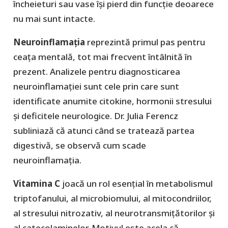
încheieturi sau vase își pierd din funcție deoarece
nu mai sunt intacte.
Neuroinflamația
reprezintă primul pas pentru
ceața mentală, tot mai frecvent întâlnită în
prezent. Analizele pentru diagnosticarea
neuroinflamației sunt cele prin care sunt
identificate anumite citokine, hormonii stresului
și deficitele neurologice. Dr. Julia Ferencz
subliniază că atunci când se tratează partea
digestivă, se observă cum scade
neuroinflamația.
Vitamina C
joacă un rol esențial în metabolismul
triptofanului, al microbiomului, al mitocondriilor,
al stresului nitrozativ, al neurotransmițătorilor și
al catecolaminelor. Motivul este acela că