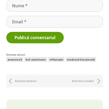
Publică comentariul
Etichete articol:
anamneză
boli autoimune
inflamație
medicină funcțională
Articolul anterior
Articolul următor