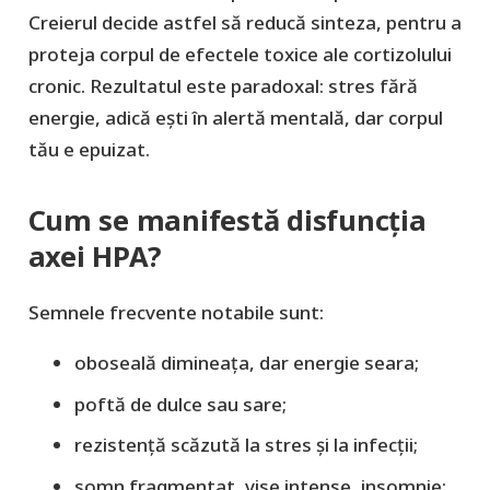
Creierul decide astfel să reducă sinteza,
pentru a
proteja corpul de efectele toxice ale cortizolului
cronic. Rezultatul este paradoxal:
stres fără
energie
, adică ești în alertă mentală, dar corpul
tău e epuizat.
Cum se manifestă disfuncția
axei HPA?
Semnele frecvente notabile sunt:
oboseală dimineața, dar energie seara;
poftă de dulce sau sare;
rezistență scăzută la stres și la infecții;
somn fragmentat, vise intense, insomnie;