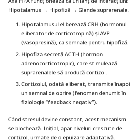
Axa HPA funcționează ca un lanț de interacțiuni:
Hipotalamus → Hipofiză → Glande suprarenale.
Hipotalamusul eliberează
CRH (hormonul
eliberator de corticotropină)
și
AVP
(vasopresină)
, ca semnale pentru hipofiză.
Hipofiza secretă
ACTH (hormon
adrenocorticotropic)
, care stimulează
suprarenalele să producă
cortizol
.
Cortizolul, odată eliberat, transmite înapoi
un semnal de oprire (fenomen denumit în
fiziologie “feedback negativ”).
Când stresul devine constant, acest mecanism
se blochează. Inițial, apar niveluri crescute de
cortizol, urmate de o epuizare adaptativă.