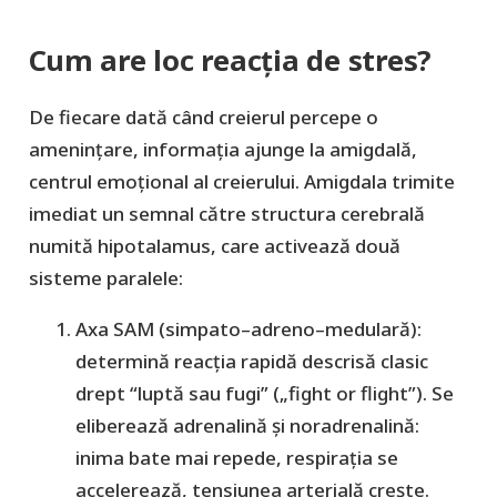
Cum are loc reacția de stres?
De fiecare dată când creierul percepe o
amenințare, informația ajunge la
amigdală
,
centrul emoțional al creierului. Amigdala trimite
imediat un semnal către structura cerebrală
numită
hipotalamus
, care activează două
sisteme paralele:
Axa SAM (simpato–adreno–medulară)
:
determină reacția rapidă descrisă clasic
drept “
luptă sau fugi
” („
fight or flight
”). Se
eliberează
adrenalină și noradrenalină
:
inima bate mai repede, respirația se
accelerează, tensiunea arterială crește.