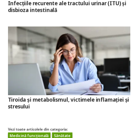
Infecțiile recurente ale tractului urinar (ITU) și
disbioza intestinală
Tiroida şi metabolismul, victimele inflamaţiei şi
stresului
Vezi toate articolele din categoria:
Medicină funcțională
Sănătate