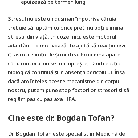
epuizează pe termen lung.
Stresul nu este un dușman împotriva căruia
trebuie să luptăm cu orice preț; nu poți elimina
stresul din viață. În doze mici, este
motorul
adaptării
: te motivează, te ajută să reacționezi,
îți ascute simțurile și mintea. Problema apare
când motorul nu se mai oprește, când reacția
biologică continuă și în absența pericolului. Ȋnsă
dacă am ȋnţeles aceste mecanisme din corpul
nostru, putem pune stop factorilor stresori şi să
reglăm pas cu pas axa HPA.
Cine este dr. Bogdan Tofan?
Dr. Bogdan Tofan este specialist în Medicină de