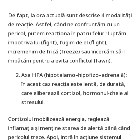
De fapt, la ora actuală sunt descrise 4 modalităţi
de reacţie. Astfel, când ne confruntăm cu un
pericol, putem reacționa în patru feluri: luptăm
împotriva lui (
fight
), fugim de el (
flight
),
încremenim de frică (
freeze
) sau încercăm să-l
împăcăm pentru a evita conflictul (
fawn
).
Axa HPA (hipotalamo–hipofizo–adrenală)
:
în acest caz reacția este lentă, de durată,
care eliberează
cortizol
, hormonul-cheie al
stresului.
Cortizolul mobilizează energia, reglează
inflamația și menține starea de alertă până când
pericolul trece. Apoi, intră în acțiune sistemul