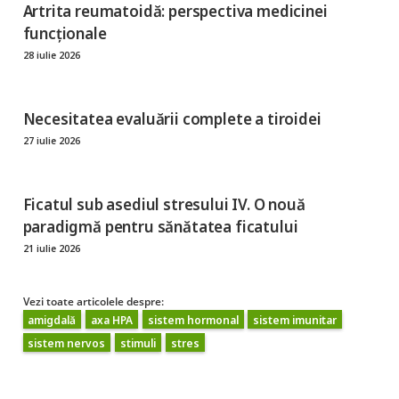
Artrita reumatoidă: perspectiva medicinei
funcționale
28 iulie 2026
Necesitatea evaluării complete a tiroidei
27 iulie 2026
Ficatul sub asediul stresului IV. O nouă
paradigmă pentru sănătatea ficatului
21 iulie 2026
Vezi toate articolele despre:
amigdală
axa HPA
sistem hormonal
sistem imunitar
sistem nervos
stimuli
stres