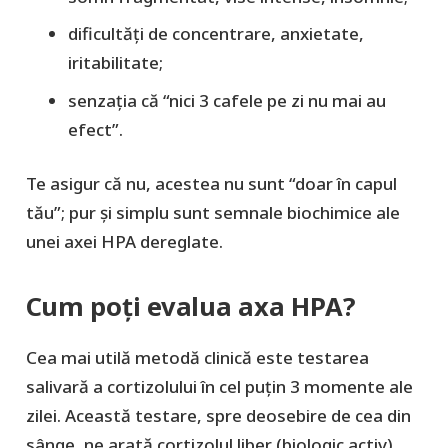
dificultăți de concentrare, anxietate,
iritabilitate;
senzația că “nici 3 cafele pe zi nu mai au
efect”.
Te asigur că nu, acestea nu sunt “doar în capul
tău”; pur şi simplu sunt semnale biochimice ale
unei axei HPA
dereglate
.
Cum poți evalua axa HPA?
Cea mai utilă metodă clinică este
testarea
salivară a cortizolului
în cel puţin 3 momente ale
zilei. Această testare, spre deosebire de cea din
sânge, ne arată cortizolul liber (biologic activ).