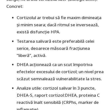
Concret:
Cortizolul ar trebui să fie maxim dimineața
și minim seara; dacă ritmul se inversează,
există disfuncție HPA.
Testarea salivară este preferabilă celei
serice, deoarece măsoară fracțiunea
“liberă”, activă.
DHEA acționează ca un scut împotriva
efectelor excesului de cortizol; un nivel prea
scăzut semnalează vulnerabilitate la stres.
Analize utile: cortizol salivar în 3 puncte,
DHEA-S, raport cortizol:DHEA, proteina C
reactivă înalt sensibilă (CRPhs, marker de
inflamație).