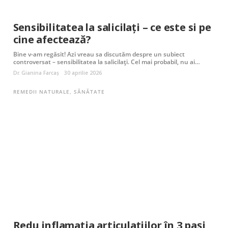
Sensibilitatea la salicilați – ce este si pe
cine afectează?
Bine v-am regăsit! Azi vreau sa discutăm despre un subiect
controversat – sensibilitatea la salicilați. Cel mai probabil, nu ai…
Dr. Gianina Farcaș
30 aprilie 2026
REMEDII NATURALE
,
SĂNĂTATE
Redu inflamația articulațiilor în 3 pași