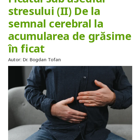
stresului (II) De la
semnal cerebral la
acumularea de grăsime
în ficat
Autor:
Dr. Bogdan Tofan