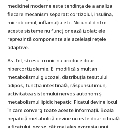
medicinei moderne este tendința de a analiza
fiecare mecanism separat: cortizolul, insulina,
microbiomul, inflamația etc. Niciunul dintre
aceste sisteme nu funcționează izolat; ele
reprezintă componente ale aceleiași rețele
adaptive.
Astfel, stresul cronic nu produce doar
hipercortizolemie. El modifică simultan
metabolismul glucozei, distribuția țesutului
adipos, funcția intestinală, răspunsul imun,
activitatea sistemului nervos autonom și
metabolismul lipidic hepatic. Ficatul devine locul
în care converg toate aceste informații. Boala
hepatică metabolică devine nu este doar o boală
a ficatului,
per se
, cât mai ales expresia unui