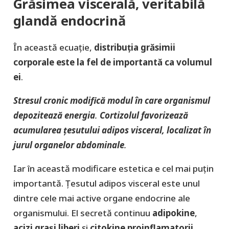
Grăsimea viscerală, veritabilă
glandă endocrină
În această ecuație,
distribuția grăsimii
corporale este la fel de importantă ca volumul
ei
.
Stresul cronic modifică modul în care organismul
depozitează energia
.
Cortizolul favorizează
acumularea țesutului adipos visceral, localizat în
jurul organelor abdominale
.
Iar în această modificare estetica e cel mai puţin
importantă. Țesutul adipos visceral este unul
dintre cele mai active organe endocrine ale
organismului. El secretă continuu
adipokine
,
acizi grași liberi
și
citokine proinflamatorii