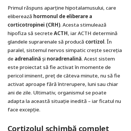
Primul răspuns aparține hipotalamusului, care
eliberează
hormonul de eliberare a
corticotropinei (CRH)
. Acesta stimulează
hipofiza să secrete
ACTH
, iar ACTH determină
glandele suprarenale să producă
cortizol
. În
paralel, sistemul nervos simpatic crește secreția
de
adrenalină
și
noradrenalină
. Acest sistem
este proiectat să fie activat în momente de
pericol iminent, preţ de câteva minute, nu să fie
activat aproape fără întrerupere, luni sau chiar
ani de zile. Ultimativ, organismul se poate
adapta la această situaţie inedită – iar ficatul nu
face excepţie.
Cortizolul schimbă complet