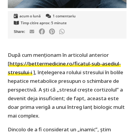
acum o lună
1
comentariu
Timp citire aprox:
5
minute
După cum menţionam în articolul anterior
[
https://bettermedicine.ro/ficatul-sub-asediul-
stresului-i
], înțelegerea rolului stresului în bolile
hepatice metabolice presupun o schimbare de
perspectivă. A şti că „stresul crește cortizolul” a
devenit deja insuficient; de fapt, aceasta este
doar prima verigă a unui întreg lanț biologic mult
mai complex.
Dincolo de a fi considerat un „inamic”, ştim