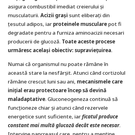
asigura combustibil imediat creierului și
musculaturii.
Acizii grași
sunt eliberați din
țesutul adipos, iar
proteinele musculare
pot fi
degradate pentru a furniza aminoacizii necesari
producerii de glucoză.
Toate aceste procese
urmăresc același obiectiv: supraviețuirea
.
Numai că organismul nu poate rămâne în
această stare la nesfârșit. Atunci când cortizolul
rămâne crescut luni sau ani,
mecanismele care
inițial erau protectoare încep să devină
maladaptative
. Gluconeogeneza continuă să
funcționeze chiar și atunci când rezervele
energetice sunt suficiente, iar
ficatul produce
constant mai multă glucoză decât este necesar
.
Intervine pancreasul care, pentru a menține