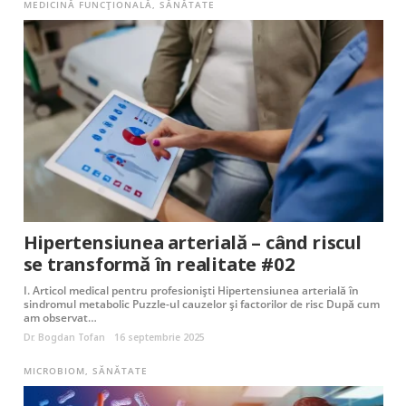
MEDICINĂ FUNCȚIONALĂ
,
SĂNĂTATE
Hipertensiunea arterială – când riscul
se transformă în realitate #02
I. Articol medical pentru profesionişti Hipertensiunea arterială în
sindromul metabolic Puzzle-ul cauzelor și factorilor de risc După cum
am observat…
Dr. Bogdan Tofan
16 septembrie 2025
MICROBIOM
,
SĂNĂTATE