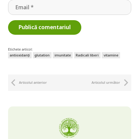
Publică comentariul
Etichete articol:
antioxidanți
glutation
imunitate
Radicali liberi
vitamine
Articolul anterior
Articolul următor