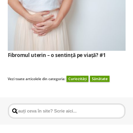
Fibromul uterin – o sentință pe viață? #1
Vezi toate articolele din categoria:
Curiozități
Sănătate