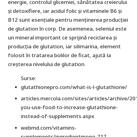
energie, controlul glicemiei, sănătatea creierului
și detoxifiere, iar acidul folic și vitaminele B6 și
B12 sunt esențiale pentru menținerea producției
de glutation în corp. De asemenea, seleniul este
un mineral important ce sprijină reciclarea și
producția de glutation, iar silimarina, element
folosit în tratarea bolilor de ficat, ajută la
creșterea nivelului de glutation.
Surse:
glutathionepro.com/what-is-l-glutathione/
articles.mercola.com/sites/articles/archive/2
you-use-food-to-increase-glutathione-
instead-of-supplements.aspx
webmd.com/vitamins-
supplements/ingredientmono-717-