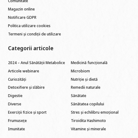
Comunitate
Magazin online
Notificare GDPR
Politica utilizare cookies
Termeni și condiții de utilizare
Categorii articole
2024 – Anul Sănătății Metabolice
Medicină funcțională
Articole webinare
Microbiom
Curiozități
Nutriție și dietă
Detoxifiere și slăbire
Remedii naturale
Digestie
Sănătate
Diverse
Sănătatea copilului
Exerciții fizice și sport
Stres și echilibru emoțional
Frumusețe
Tiroidita Hashimoto
Imunitate
Vitamine și minerale