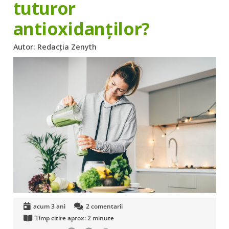
tuturor
antioxidanților?
Autor:
Redacția Zenyth
acum 3 ani
2
comentarii
Timp citire aprox:
2
minute