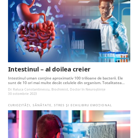
Intestinul – al doilea creier
Intestinul uman conține aproximativ 100 trilioane de bacterii. Ele
sunt de 10 ori mai multe decât celulele din organism. Totalitatea…
Dr. Raluca Constantinescu, Biochimist, Doctor în Neuroştiinţe
30 octombrie 2023
CURIOZITĂȚI
,
SĂNĂTATE
,
STRES ȘI ECHILIBRU EMOȚIONAL