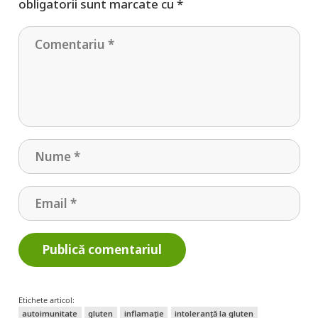
obligatorii sunt marcate cu
*
Publică comentariul
Etichete articol:
autoimunitate
gluten
inflamație
intoleranță la gluten