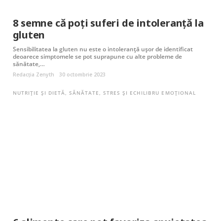
8 semne că poți suferi de intoleranță la
gluten
Sensibilitatea la gluten nu este o intoleranță ușor de identificat
deoarece simptomele se pot suprapune cu alte probleme de
sănătate,…
Redacția Zenyth
30 octombrie 2023
NUTRIȚIE ȘI DIETĂ
,
SĂNĂTATE
,
STRES ȘI ECHILIBRU EMOȚIONAL