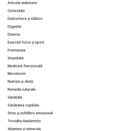
Articole webinare
Curiozități
Detoxifiere și slăbire
Digestie
Diverse
Exerciții fizice și sport
Frumusețe
Imunitate
Medicină funcțională
Microbiom
Nutriție și dietă
Remedii naturale
Sănătate
Sănătatea copilului
Stres și echilibru emoțional
Tiroidita Hashimoto
Vitamine și minerale