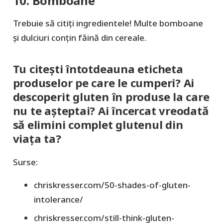
10. Bomboane
Trebuie să citiți ingredientele! Multe bomboane
și dulciuri conțin făină din cereale.
Tu citești întotdeauna eticheta
produselor pe care le cumperi? Ai
descoperit gluten în produse la care
nu te așteptai? Ai încercat vreodată
să elimini complet glutenul din
viața ta?
Surse:
chriskresser.com/50-shades-of-gluten-
intolerance/
chriskresser.com/still-think-gluten-