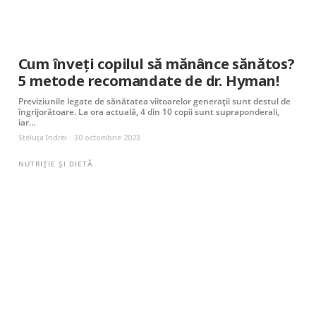
Cum înveți copilul să mănânce sănătos?
5 metode recomandate de dr. Hyman!
Previziunile legate de sănătatea viitoarelor generații sunt destul de
îngrijorătoare. La ora actuală, 4 din 10 copii sunt supraponderali,
iar…
Steluța Indrei
30 octombrie 2023
NUTRIȚIE ȘI DIETĂ