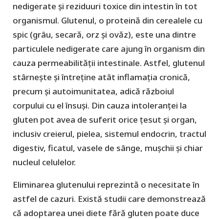
nedigerate și reziduuri toxice din intestin în tot
organismul. Glutenul, o proteină din cerealele cu
spic (grâu, secară, orz și ovăz), este una dintre
particulele nedigerate care ajung în organism din
cauza permeabilității intestinale. Astfel, glutenul
stârnește și întreține atât inflamația cronică,
precum și autoimunitatea, adică războiul
corpului cu el însuși. Din cauza intoleranței la
gluten pot avea de suferit orice țesut și organ,
inclusiv creierul, pielea, sistemul endocrin, tractul
digestiv, ficatul, vasele de sânge, mușchii și chiar
nucleul celulelor.
Eliminarea glutenului reprezintă o necesitate în
astfel de cazuri. Există studii care demonstrează
că adoptarea unei diete fără gluten poate duce