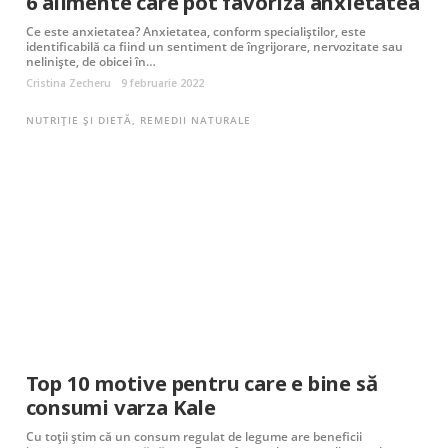
6 alimente care pot favoriza anxietatea
Ce este anxietatea? Anxietatea, conform specialiștilor, este
identificabilă ca fiind un sentiment de îngrijorare, nervozitate sau
neliniște, de obicei în…
Cristina Zecheru
9 februarie 2022
NUTRIȚIE ȘI DIETĂ
,
REMEDII NATURALE
Top 10 motive pentru care e bine să
consumi varza Kale
Cu toții știm că un consum regulat de legume are beneficii