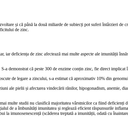
ltare și că până la două miliarde de subiecți pot suferi întârzieri de creș
icitului de zinc.
r, iar deficiența de zinc afectează mai multe aspecte ale imunității înnăs
-a demonstrat că peste 300 de enzime conțin zinc, fie direct implicat în c
oscute de legare a zincului, s-a estimat că aproximativ 10% din genomul
ziuni ale pielii și afectarea vindecării rănilor, hipogonadism, anemie, diar
ai multe studii nu clasifică majoritatea vârstnicilor ca fiind deficienți d
lul de a îmbunătăți imunitatea și reglează eficient răspunsurile inflamato
bui la imunosenescență (scăderea treptată a imunității, odată cu înaintare