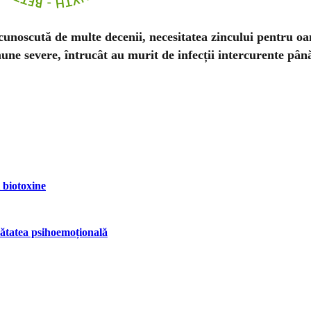
e cunoscută de multe decenii, necesitatea zincului pentru 
imune severe, întrucât au murit de infecții intercurente până
 biotoxine
ănătatea psihoemoțională