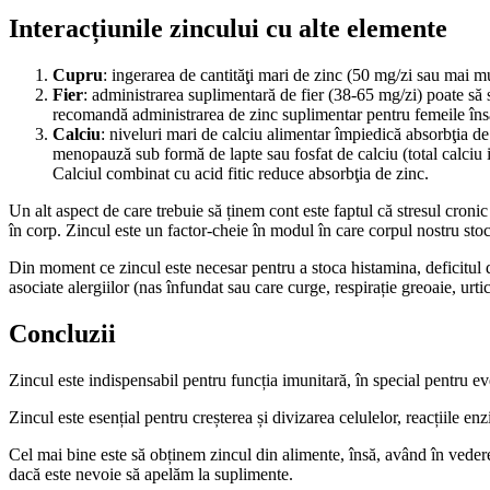
Interacțiunile zincului cu alte elemente
Cupru
: ingerarea de cantităţi mari de zinc (50 mg/zi sau mai m
Fier
: administrarea suplimentară de fier (38-65 mg/zi) poate să sc
recomandă administrarea de zinc suplimentar pentru femeile însăr
Calciu
: niveluri mari de calciu alimentar împiedică absorbţia de
menopauză sub formă de lapte sau fosfat de calciu (total calciu i
Calciul combinat cu acid fitic reduce absorbţia de zinc.
Un alt aspect de care trebuie să ținem cont este faptul că stresul croni
în corp. Zincul este un factor-cheie în modul în care corpul nostru sto
Din moment ce zincul este necesar pentru a stoca histamina, deficitul 
asociate alergiilor (nas înfundat sau care curge, respirație greoaie, urtic
Concluzii
Zincul este indispensabil pentru funcția imunitară, în special pentru 
Zincul este esențial pentru creșterea și divizarea celulelor, reacțiile e
Cel mai bine este să obținem zincul din alimente, însă, având în vedere 
dacă este nevoie să apelăm la suplimente.