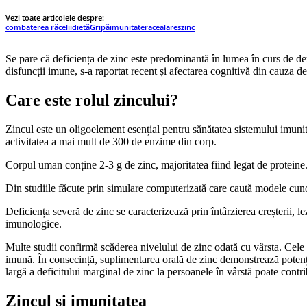
Vezi toate articolele despre:
combaterea răcelii
dietă
Gripă
imunitate
raceala
res
zinc
Se pare că deficiența de zinc este predominantă în lumea în curs de dezvo
disfuncții imune, s-a raportat recent și afectarea cognitivă din cauza def
Care este rolul zincului?
Zincul este un oligoelement esențial pentru sănătatea sistemului imunita
activitatea a mai mult de 300 de enzime din corp.
Corpul uman conține 2-3 g de zinc, majoritatea fiind legat de proteine. S
Din studiile făcute prin simulare computerizată care caută modele cun
Deficiența severă de zinc se caracterizează prin întârzierea creșterii, le
imunologice.
Multe studii confirmă scăderea nivelului de zinc odată cu vârsta. Cele m
imună. În consecință, suplimentarea orală de zinc demonstrează potenția
largă a deficitului marginal de zinc la persoanele în vârstă poate contri
Zincul și imunitatea