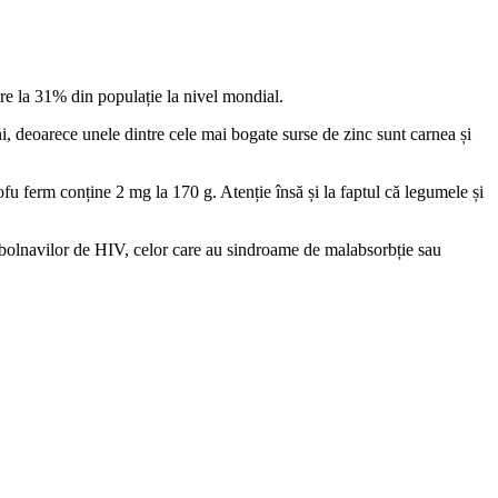
are la 31% din populație la nivel mondial.
ani, deoarece unele dintre cele mai bogate surse de zinc sunt carnea și
fu ferm conține 2 mg la 170 g. Atenție însă și la faptul că legumele și
ă, bolnavilor de HIV, celor care au sindroame de malabsorbție sau