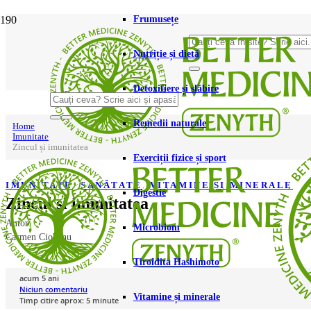
Frumusețe
Nutriție și dietă
Detoxifiere și slăbire
Remedii naturale
Home
Imunitate
Zincul și imunitatea
Exerciții fizice și sport
IMUNITATE
,
SĂNĂTATE
,
VITAMINE ȘI MINERALE
Digestie
Zincul și imunitatea
Autor:
Microbiom
Carmen Ciobanu
Tiroidita Hashimoto
acum 5 ani
Niciun comentariu
Vitamine și minerale
Timp citire aprox:
5
minute