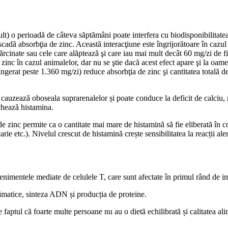
ult) o perioadă de câteva săptămâni poate interfera cu biodisponibilitate
adă absorbţia de zinc. Această interacţiune este îngrijorătoare în cazul tr
cinate sau cele care alăptează şi care iau mai mult decât 60 mg/zi de fi
 zinc în cazul animalelor, dar nu se ştie dacă acest efect apare şi la oam
ngerat peste 1.360 mg/zi) reduce absorbţia de zinc şi cantitatea totală d
c cauzează oboseala suprarenalelor și poate conduce la deficit de calciu,
chează histamina.
de zinc permite ca o cantitate mai mare de histamină să fie eliberată î
arie etc.). Nivelul crescut de histamină crește sensibilitatea la reacții ale
evenimentele mediate de celulele T, care sunt afectate în primul rând de 
nzimatice, sinteza ADN și producția de proteine.
faptul că foarte multe persoane nu au o dietă echilibrată și calitatea ali