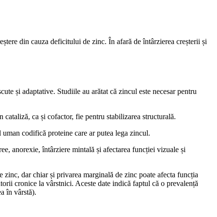
tere din cauza deficitului de zinc. În afară de întârzierea creșterii și
cute și adaptative. Studiile au arătat că zincul este necesar pentru
ataliză, ca și cofactor, fie pentru stabilizarea structurală.
 uman codifică proteine care ar putea lega zincul.
ee, anorexie, întârziere mintală și afectarea funcției vizuale și
e zinc, dar chiar și privarea marginală de zinc poate afecta funcția
rii cronice la vârstnici. Aceste date indică faptul că o prevalență
a în vârstă).