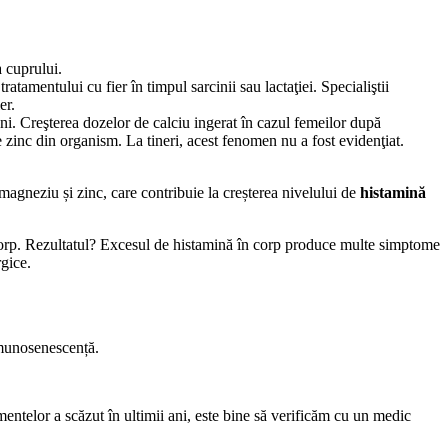
a cuprului.
atamentului cu fier în timpul sarcinii sau lactaţiei. Specialiştii
er.
eni. Creşterea dozelor de calciu ingerat în cazul femeilor după
e zinc din organism. La tineri, acest fenomen nu a fost evidenţiat.
 magneziu și zinc, care contribuie la creșterea nivelului de
histamină
n corp. Rezultatul? Excesul de histamină în corp produce multe simptome
rgice.
imunosenescență.
mentelor a scăzut în ultimii ani, este bine să verificăm cu un medic