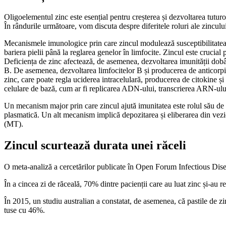
Oligoelementul zinc este esențial pentru creșterea și dezvoltarea tuturor
În rândurile următoare, vom discuta despre diferitele roluri ale zincului
Mecanismele imunologice prin care zincul modulează susceptibilitatea cr
bariera pielii până la reglarea genelor în limfocite. Zincul este crucial
Deficiența de zinc afectează, de asemenea, dezvoltarea imunității dobând
B. De asemenea, dezvoltarea limfocitelor B și producerea de anticorpi,
zinc, care poate regla uciderea intracelulară, producerea de citokine și
celulare de bază, cum ar fi replicarea ADN-ului, transcrierea ARN-ului,
Un mecanism major prin care zincul ajută imunitatea este rolul său de 
plasmatică. Un alt mecanism implică depozitarea și eliberarea din vezic
(MT).
Zincul scurtează durata unei răceli
O meta-analiză a cercetărilor publicate în Open Forum Infectious Diseas
În a cincea zi de răceală, 70% dintre pacienții care au luat zinc și-au 
În 2015, un studiu australian a constatat, de asemenea, că pastile de 
tuse cu 46%.