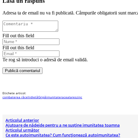
Lasă un răspuns
Adresa ta de email nu va fi publicată.
Câmpurile obligatorii sunt marc
Fill out this field
Fill out this field
Te rog să introduci o adresă de email validă.
Publică comentariul
Etichete articol:
combaterea răcelii
dietă
Gripă
imunitate
raceala
res
zinc
Articolul anterior
Ajutoare de nădejde pentru a ne susține imunitatea toamna
Articolul următor
Ce este autoimunitatea? Cum funcționează autoimunitatea?