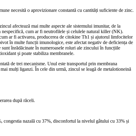
 imune necesită o aprovizionare constantă cu cantități suficiente de zinc.
zincul afectează mai multe aspecte ale sistemului imunitar, de la
nespecifică, cum ar fi neutrofilele și celulele natural killer (NK).
cum ar fi activarea, producerea de citokine Th1 și ajutorul limfocitelor
ot în multe funcții imunologice, este afectat negativ de deficiența de
 sunt înrădăcinate în numeroasele roluri ale zincului în funcțiile
tioxidant și poate stabiliza membranele.
mentată de trei mecanisme. Unul este transportul prin membrana
mai mulți liganzi. În cele din urmă, zincul se leagă de metalotioneină
erarea după răceli.
, congestia nazală cu 37%, disconfortul la nivelul gâtului cu 33% și