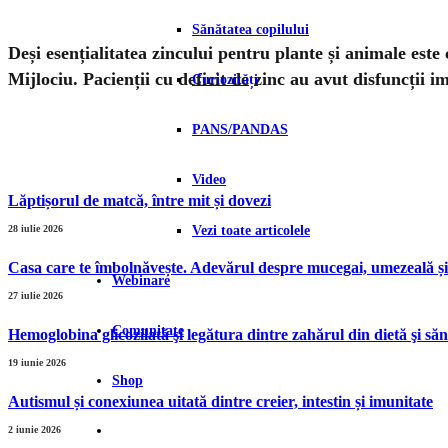
Sănătatea copilului
Deși esențialitatea zincului pentru plante și animale est
Mijlociu. Pacienții cu deficit de zinc au avut disfuncții 
Curiozități
PANS/PANDAS
Video
Lăptișorul de matcă, între mit și dovezi
Vezi toate articolele
28 iulie 2026
Casa care te îmbolnăvește. Adevărul despre mucegai, umezeală și
Webinare
27 iulie 2026
Comunitate
Hemoglobina glicozilată şi legătura dintre zahărul din dietă şi s
19 iunie 2026
Shop
Autismul și conexiunea uitată dintre creier, intestin și imunitate
2 iunie 2026