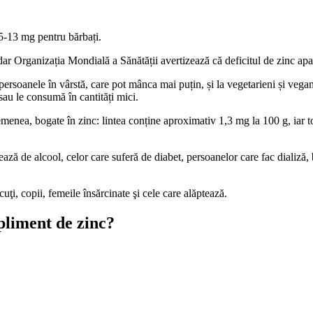
,5-13 mg pentru bărbați.
, dar Organizația Mondială a Sănătății avertizează că deficitul de zinc ap
a persoanele în vârstă, care pot mânca mai puțin, și la vegetarieni și veg
au le consumă în cantități mici.
menea, bogate în zinc: lintea conține aproximativ 1,3 mg la 100 g, iar to
ează de alcool, celor care suferă de diabet, persoanelor care fac dializ
uţi, copii, femeile însărcinate şi cele care alăptează.
upliment de zinc?