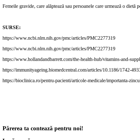
Femeile gravide, care alăptează sau persoanele care urmează o dietă pe 
SURSE:
https://www.ncbi.nlm.nih.gov/pmc/articles/PMC2277319
https://www.ncbi.nlm.nih.gov/pmc/articles/PMC2277319
https://www.hollandandbarrett.com/the-health-hub/vitamins-and-sup
https://immunityageing.biomedcentral.com/articles/10.1186/1742-493
https://bioclinica.ro/pentru-pacienti/articole-medicale/importanta-zin
Părerea ta contează pentru noi!