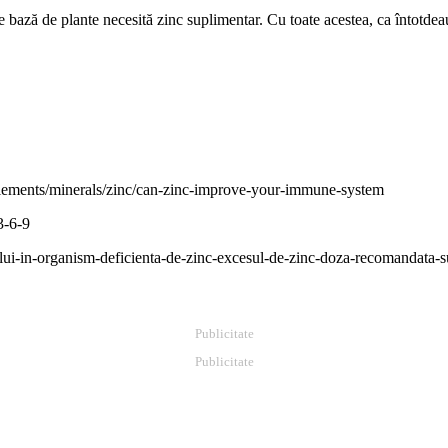
bază de plante necesită zinc suplimentar. Cu toate acestea, ca întotdeau
plements/minerals/zinc/can-zinc-improve-your-immune-system
3-6-9
cului-in-organism-deficienta-de-zinc-excesul-de-zinc-doza-recomandata-su
Publicitate
Publicitate