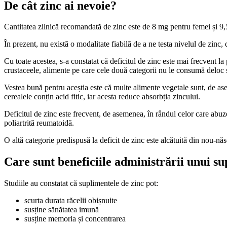
De cât zinc ai nevoie?
Cantitatea zilnică recomandată de zinc este de 8 mg pentru femei și 9
În prezent, nu există o modalitate fiabilă de a ne testa nivelul de zinc
Cu toate acestea, s-a constatat că deficitul de zinc este mai frecvent l
crustaceele, alimente pe care cele două categorii nu le consumă deloc s
Vestea bună pentru aceștia este că multe alimente vegetale sunt, de ase
cerealele conțin acid fitic, iar acesta reduce absorbția zincului.
Deficitul de zinc este frecvent, de asemenea, în rândul celor care abuz
poliartrită reumatoidă.
O altă categorie predispusă la deficit de zinc este alcătuită din nou-născ
Care sunt beneficiile administrării unui s
Studiile au constatat că suplimentele de zinc pot:
scurta durata răcelii obișnuite
susține sănătatea imună
susține memoria și concentrarea