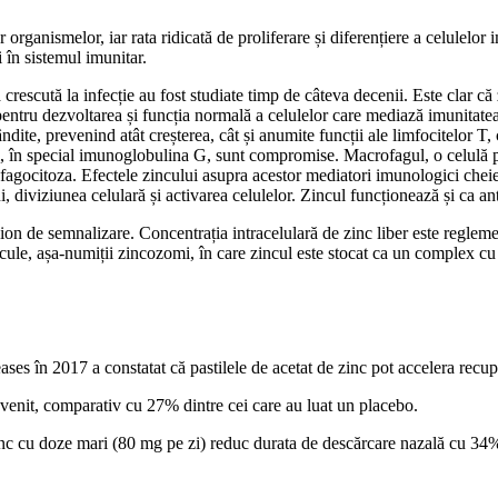
 organismelor, iar rata ridicată de proliferare și diferențiere a celulelor
 în sistemul imunitar.
escută la infecție au fost studiate timp de câteva decenii. Este clar că 
 pentru dezvoltarea și funcția normală a celulelor care mediază imunitatea 
ite, prevenind atât creșterea, cât și anumite funcții ale limfocitelor T, 
 în special imunoglobulina G, sunt compromise. Macrofagul, o celulă piv
 fagocitoza. Efectele zincului asupra acestor mediatori imunologici cheie
 diviziunea celulară și activarea celulelor. Zincul funcționează și ca an
ion de semnalizare. Concentrația intracelulară de zinc liber este regle
ule, așa-numiții zincozomi, în care zincul este stocat ca un complex cu 
es în 2017 a constatat că pastilele de acetat de zinc pot accelera recup
revenit, comparativ cu 27% dintre cei care au luat un placebo.
zinc cu doze mari (80 mg pe zi) reduc durata de descărcare nazală cu 34%