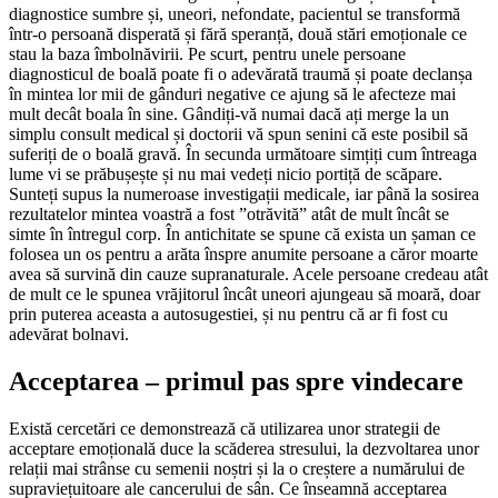
diagnostice sumbre și, uneori, nefondate, pacientul se transformă
într-o persoană disperată și fără speranță, două stări emoționale ce
stau la baza îmbolnăvirii. Pe scurt, pentru unele persoane
diagnosticul de boală poate fi o adevărată traumă și poate declanșa
în mintea lor mii de gânduri negative ce ajung să le afecteze mai
mult decât boala în sine. Gândiți-vă numai dacă ați merge la un
simplu consult medical și doctorii vă spun senini că este posibil să
suferiți de o boală gravă. În secunda următoare simțiți cum întreaga
lume vi se prăbușește și nu mai vedeți nicio portiță de scăpare.
Sunteți supus la numeroase investigații medicale, iar până la sosirea
rezultatelor mintea voastră a fost ”otrăvită” atât de mult încât se
simte în întregul corp. În antichitate se spune că exista un șaman ce
folosea un os pentru a arăta înspre anumite persoane a căror moarte
avea să survină din cauze supranaturale. Acele persoane credeau atât
de mult ce le spunea vrăjitorul încât uneori ajungeau să moară, doar
prin puterea aceasta a autosugestiei, și nu pentru că ar fi fost cu
adevărat bolnavi.
Acceptarea – primul pas spre vindecare
Există cercetări ce demonstrează că utilizarea unor strategii de
acceptare emoțională duce la scăderea stresului, la dezvoltarea unor
relații mai strânse cu semenii noștri și la o creștere a numărului de
supraviețuitoare ale cancerului de sân. Ce înseamnă acceptarea