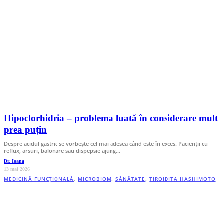
Hipoclorhidria – problema luată în considerare mult
prea puțin
Despre acidul gastric se vorbește cel mai adesea când este în exces. Pacienții cu
reflux, arsuri, balonare sau dispepsie ajung…
Dr. Ioana
13 mai 2026
MEDICINĂ FUNCȚIONALĂ
,
MICROBIOM
,
SĂNĂTATE
,
TIROIDITA HASHIMOTO