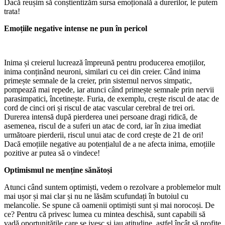
Dacă reușim să conștientizăm sursa emoțională a durerilor, le putem
trata!
Emoțiile negative intense ne pun în pericol
Inima și creierul lucrează împreună pentru producerea emoțiilor,
inima conținând neuroni, similari cu cei din creier. Când inima
primește semnale de la creier, prin sistemul nervos simpatic,
pompează mai repede, iar atunci când primește semnale prin nervii
parasimpatici, încetinește. Furia, de exemplu, crește riscul de atac de
cord de cinci ori și riscul de atac vascular cerebral de trei ori.
Durerea intensă după pierderea unei persoane dragi ridică, de
asemenea, riscul de a suferi un atac de cord, iar în ziua imediat
următoare pierderii, riscul unui atac de cord crește de 21 de ori!
Dacă emoțiile negative au potențialul de a ne afecta inima, emoțiile
pozitive ar putea să o vindece!
Optimismul ne menține sănătoși
Atunci când suntem optimiști, vedem o rezolvare a problemelor mult
mai ușor și mai clar și nu ne lăsăm scufundați în butoiul cu
melancolie. Se spune că oamenii optimiști sunt și mai norocoși. De
ce? Pentru că privesc lumea cu mintea deschisă, sunt capabili să
vadă oportunitățile care se ivesc și iau atitudine, astfel încât să profite