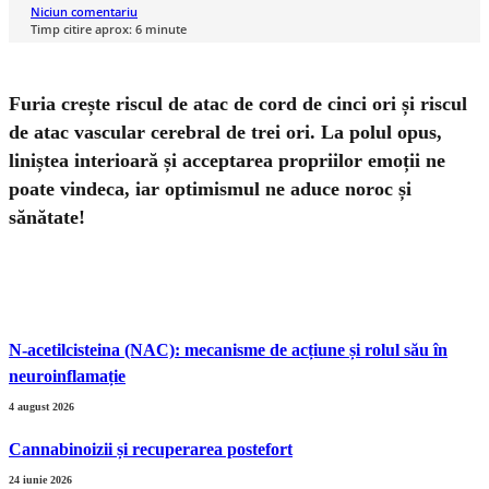
Niciun comentariu
Timp citire aprox:
6
minute
Furia crește riscul de atac de cord de cinci ori și riscul
de atac vascular cerebral de trei ori. La polul opus,
liniștea interioară și acceptarea propriilor emoții ne
poate vindeca, iar optimismul ne aduce noroc și
sănătate!
N-acetilcisteina (NAC): mecanisme de acțiune și rolul său în
neuroinflamație
4 august 2026
Cannabinoizii și recuperarea postefort
24 iunie 2026