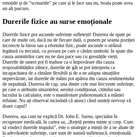
emoțiile și de ”scenariile” pe care și le face sau nu, boala poate avea
un alt parcurs.
Durerile fizice au surse emoționale
Durerile fizice pot ascunde suferințe sufletești! Durerea de spate pe
care de multe ori, dacă nu de fiecare dată, o punem pe seama poziției
incorecte la birou sau a efortului fizic, poate ascunde o strânsă
legătură cu trecutul, cu povara pe care o cărăm simbolic în spate din
cauza amintirilor care nu ne dau pace sau cu greutățile vieții.
Durerile de umeri pot fi traduse ca o împovărare din cauza
resposabilităților zilnice, durerile de gât se pot interpreta ca
incapacitatea de a rămâne flexibili și de a ne adapta situațiilor
neprevăzute, iar durerile de mâini pot apărea din cauza sentimentului
de neputință. Durerea de cap, una dintre cele mai frecvente suferințe,
pe care o atribuim sinuzitelor, aerului condiționat, cititului sau
lucrului la calculator, este o manifestare psihosomatică a mâniei
refulate. Nu ați observat niciodată că atunci când sunteți nervoși vă
doare capul?
Durerea, așa cum ne explică Dr. John E. Sarno, specialist în
recuperare medicală, în cartea sa, „Rețetă pentru minte și corp. Cum
să vindeci durerile trupului”, este o strategie a minții de a ne abate de
la adevăratele suferințe, care sunt de natură sufletească, emoțională.