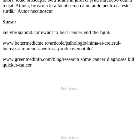
reușit. Atunci, broscuța le-a făcut semn că nu aude pentru că este
surdă.” Autor necunoscut
Surse:
kellybroganmd.com/want-to-beat-cancer-end-the-fight/
www.bettermedicine.ro/articole/psihologie/inima-si-creierul-
lucreaza-impreuna-pentru-a-produce-emotiile/
www.greenmedinfo.com/blog/research-some-cancer-diagnoses-kill-
quicker-cancer
Publicitate
Publicitate