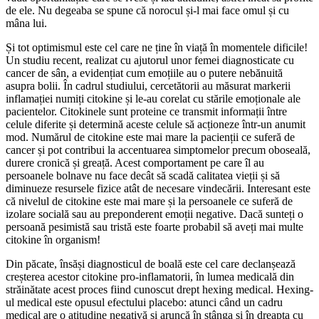
de ele. Nu degeaba se spune că norocul și-l mai face omul și cu
mâna lui.
Și tot optimismul este cel care ne ține în viață în momentele dificile!
Un studiu recent, realizat cu ajutorul unor femei diagnosticate cu
cancer de sân, a evidențiat cum emoțiile au o putere nebănuită
asupra bolii. În cadrul studiului, cercetătorii au măsurat markerii
inflamației numiți citokine și le-au corelat cu stările emoționale ale
pacientelor. Citokinele sunt proteine ce transmit informații între
celule diferite și determină aceste celule să acționeze într-un anumit
mod. Numărul de citokine este mai mare la pacienții ce suferă de
cancer și pot contribui la accentuarea simptomelor precum oboseală,
durere cronică și greață. Acest comportament pe care îl au
persoanele bolnave nu face decât să scadă calitatea vieții și să
diminueze resursele fizice atât de necesare vindecării. Interesant este
că nivelul de citokine este mai mare și la persoanele ce suferă de
izolare socială sau au preponderent emoții negative. Dacă sunteți o
persoană pesimistă sau tristă este foarte probabil să aveți mai multe
citokine în organism!
Din păcate, însăși diagnosticul de boală este cel care declanșează
creșterea acestor citokine pro-inflamatorii, în lumea medicală din
străinătate acest proces fiind cunoscut drept hexing medical. Hexing-
ul medical este opusul efectului placebo: atunci când un cadru
medical are o atitudine negativă și aruncă în stânga și în dreapta cu