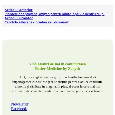
Articolul anterior
Plantele adaptogene, oxigen pentru minte, apă vie pentru trup!
Articolul următor
Candida albicans – prieten sau dușman?
Vino alături de noi în comunitatea
Better Medicine by Zenyth
Aici, nu vei găsi doar un grup, ci o familie bucuroasă să
împărtășească cunoștințe și să te susțină pentru a aduce echilibru,
armonie și sănătate în viața ta. În plus, ai acces la cele mai noi
informații de sănătate, invitații la evenimente și resurse exclusive.
Newsletter
Facebook