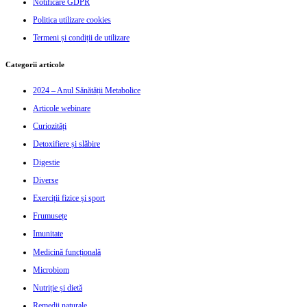
Notificare GDPR
Politica utilizare cookies
Termeni și condiții de utilizare
Categorii articole
2024 – Anul Sănătății Metabolice
Articole webinare
Curiozități
Detoxifiere și slăbire
Digestie
Diverse
Exerciții fizice și sport
Frumusețe
Imunitate
Medicină funcțională
Microbiom
Nutriție și dietă
Remedii naturale