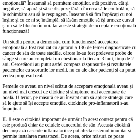
emoțională? Înseamnă să permitem emoțiilor, atât pozitive, cât și
negative, să apară și să se disipeze fără a încerca să le controlăm, să
le schimbăm sau să le respingem. Înseamnă să fim împăcați cu noi
înșine și cu ce ni se întâmplă, să lăsăm emoțiile să își urmeze cursul
și nu să le blocăm în noi. Iar aceste strategii de acceptare emoțională
funcționează!
Un studiu pentru a demonstra cum funcționează acceptarea
emoțională a fost realizat cu ajutorul a 136 de femei diagnosticate cu
cancer de sân de toate stadiile, cărora le-au fost prelevate probe de
sânge și care au completat un chestionar la fiecare 3 luni, timp de 2
ani. Cercetătorii au putut astfel compara răspunsurile și rezultatele
pacientelor cu scorurile lor medii, nu cu ale altor pacienți și au putut
vedea progresul real.
Femeile ce aveau un nivel scăzut de acceptare emoțională aveau și
un nivel mai crescut de citokine și simptome mai accentuate de
boală. Ulterior, pe măsură ce au învățat cum să aplice strategii care
să le ajute să își accepte emoțiile, citokinele pro-inflamatorii s-au
împuținat.
IL-8 este o citokină important de urmărit în acest context pentru că
este produsă chiar de celulele cancerului de sân. Aceasta citokină
declanșează cascade inflamatorii ce pot afecta sistemul imunitar și
permite instalarea metastazei. De aceea, orice măsură ce poate