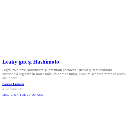
Leaky gut și Hashimoto
Legătura dintre Hashimoto și intestinul permeabil (leaky gut) Microbiota
intestinală reglează în mare măsură homeostazia, precum și dezvoltarea celulelor
imunitare.…
Carmen Ciobanu
4 noiembrie 2021
MEDICINĂ FUNCȚIONALĂ