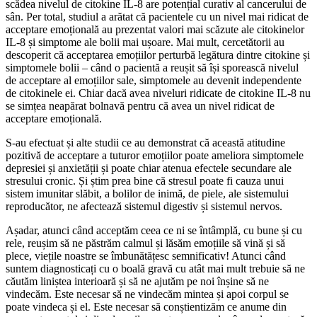
scădea nivelul de citokine IL-8 are potențial curativ al cancerului de
sân. Per total, studiul a arătat că pacientele cu un nivel mai ridicat de
acceptare emoțională au prezentat valori mai scăzute ale citokinelor
IL-8 și simptome ale bolii mai ușoare. Mai mult, cercetătorii au
descoperit că acceptarea emoțiilor perturbă legătura dintre citokine și
simptomele bolii – când o pacientă a reușit să își sporească nivelul
de acceptare al emoțiilor sale, simptomele au devenit independente
de citokinele ei. Chiar dacă avea niveluri ridicate de citokine IL-8 nu
se simțea neapărat bolnavă pentru că avea un nivel ridicat de
acceptare emoțională.
S-au efectuat și alte studii ce au demonstrat că această atitudine
pozitivă de acceptare a tuturor emoțiilor poate ameliora simptomele
depresiei și anxietății și poate chiar atenua efectele secundare ale
stresului cronic. Și știm prea bine că stresul poate fi cauza unui
sistem imunitar slăbit, a bolilor de inimă, de piele, ale sistemului
reproducător, ne afectează sistemul digestiv și sistemul nervos.
Așadar, atunci când acceptăm ceea ce ni se întâmplă, cu bune și cu
rele, reușim să ne păstrăm calmul și lăsăm emoțiile să vină și să
plece, viețile noastre se îmbunătățesc semnificativ! Atunci când
suntem diagnosticați cu o boală gravă cu atât mai mult trebuie să ne
căutăm liniștea interioară și să ne ajutăm pe noi înșine să ne
vindecăm. Este necesar să ne vindecăm mintea și apoi corpul se
poate vindeca și el. Este necesar să conștientizăm ce anume din