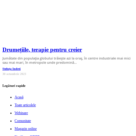
Drumețiile, terapie pentru creier
Jumătate din populația globului trăiește azi la oraș, în centre industriale mai mici
sau mai mari, în metropole unde predomină…
Steluța Indrei
30 octombrie 2023
Legături rapide
Acasă
Toate articolele
Webinare
Comunitate
Magazin online