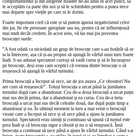
comportamentul și din alegerile noastre ne-au adus în acel punct, să
le acceptăm ca parte din noi și să le schimbăm pentru a putea trece
mai departe spre viețile pe care ni le dorim.
Foarte important cred că este și să putem ignora negativismul celor
din jur, fie ele persoane apropiate sau nu, pentru că ne influențează
mai mult decât credem. În acest sens, vă las mai jos povestea
broscuței surde:
”A fost odată ca niciodată un grup de broscuțe care s-au hotărât să se
ia la întrecere, așa că și-au propus să ajungă în vârful unui turn foarte
înalt. S-au adunat spectatori curioși să vadă cursa și să le încurajeze
pe broscuțe, deși erau cam sceptici că vreuna dintre broscuțe o să
reușească să ajungă în vârful turnului.
Prima broscuță a început să urce, iar de jos auzea „Ce obositor! Nu
are cum să reușească!”. Totuși broscuța a urcat până la jumătatea
turnului după care a abandonat. Cea de-a doua broscuță a urcat puțin
mai sus decât prima, dar a abandonat și ea cursa. Cea de-a treia
broscuță a urcat mai sus decât celealte două, dar după puțin timp a
abandonat și ea. În ultimul moment la turn a mai venit o broscuță
vioaie care a început să urce și să urce până a ajuns la jumătatea
turnului. Spectatorii erau uimiți și continuau să spună că turnul este
prea înalt și că broscuța sigur a obosit și nu o să reușească. Însă
broscuța a continuat să urce până a ajuns în vârful turnului. Când s-a
întors, toate broscuțele s-au strâns în jurul ei și au întrebat-o cum a