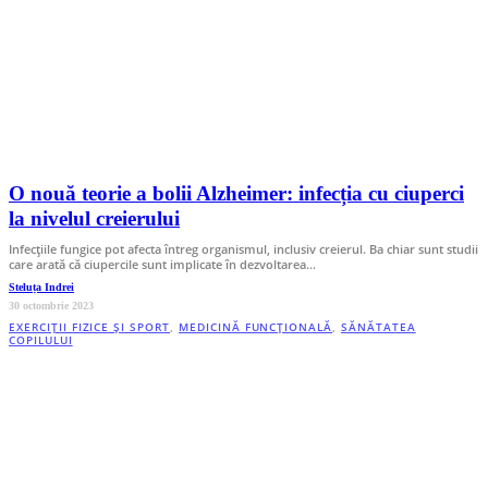
O nouă teorie a bolii Alzheimer: infecția cu ciuperci
la nivelul creierului
Infecțiile fungice pot afecta întreg organismul, inclusiv creierul. Ba chiar sunt studii
care arată că ciupercile sunt implicate în dezvoltarea…
Steluța Indrei
30 octombrie 2023
EXERCIȚII FIZICE ȘI SPORT
,
MEDICINĂ FUNCȚIONALĂ
,
SĂNĂTATEA
COPILULUI