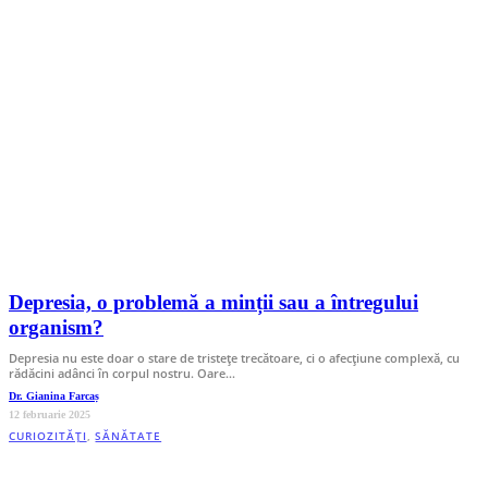
Depresia, o problemă a minții sau a întregului
organism?
Depresia nu este doar o stare de tristețe trecătoare, ci o afecțiune complexă, cu
rădăcini adânci în corpul nostru. Oare…
Dr. Gianina Farcaș
12 februarie 2025
CURIOZITĂȚI
,
SĂNĂTATE