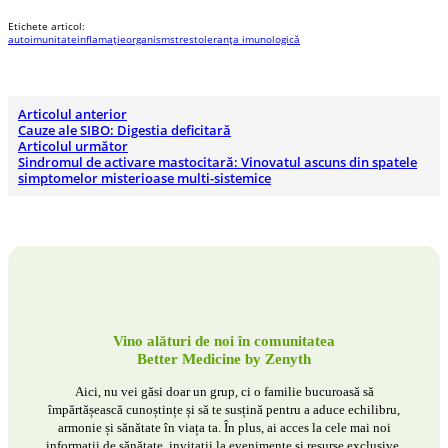
Etichete articol:
autoimunitate
inflamație
organism
stres
toleranța imunologică
Articolul anterior
Cauze ale SIBO: Digestia deficitară
Articolul următor
Sindromul de activare mastocitară: Vinovatul ascuns din spatele
simptomelor misterioase multi-sistemice
Vino alături de noi în comunitatea
Better Medicine by Zenyth
Aici, nu vei găsi doar un grup, ci o familie bucuroasă să
împărtășească cunoștințe și să te susțină pentru a aduce echilibru,
armonie și sănătate în viața ta. În plus, ai acces la cele mai noi
informații de sănătate, invitații la evenimente și resurse exclusive.