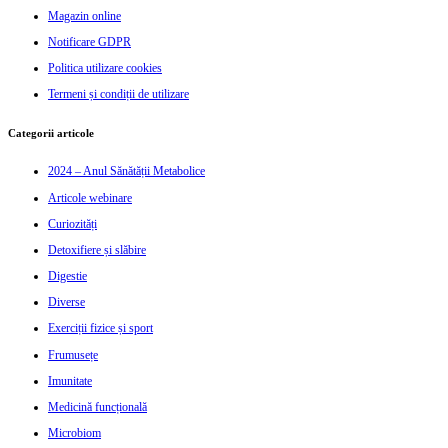
Magazin online
Notificare GDPR
Politica utilizare cookies
Termeni și condiții de utilizare
Categorii articole
2024 – Anul Sănătății Metabolice
Articole webinare
Curiozități
Detoxifiere și slăbire
Digestie
Diverse
Exerciții fizice și sport
Frumusețe
Imunitate
Medicină funcțională
Microbiom