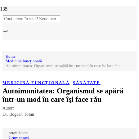
Home
Medicină funcțională
Autoimunitatea: Organismul se apără ȋntr-un mod ȋn care ȋşi face rău
MEDICINĂ FUNCȚIONALĂ
,
SĂNĂTATE
Autoimunitatea: Organismul se apără
ȋntr-un mod ȋn care ȋşi face rău
Autor:
Dr. Bogdan Tofan
acum 6 luni
2
comentarii