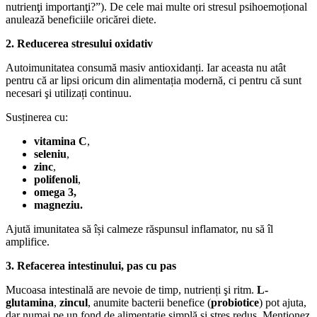
nutrienţi importanţi?”). De cele mai multe ori stresul psihoemoțional
anulează beneficiile oricărei diete.
2. Reducerea stresului oxidativ
Autoimunitatea consumă masiv antioxidanți. Iar aceasta nu atât
pentru că ar lipsi oricum din alimentația modernă, ci pentru că sunt
necesari şi utilizați continuu.
Susținerea cu:
vitamina C
,
seleniu
,
zinc
,
polifenoli
,
omega 3,
magneziu.
Ajută imunitatea să își calmeze răspunsul inflamator, nu să îl
amplifice.
3. Refacerea intestinului, pas cu pas
Mucoasa intestinală are nevoie de timp, nutrienți şi ritm.
L-
glutamina
,
zincul
, anumite bacterii benefice (
probiotice
) pot ajuta,
dar numai pe un fond de alimentație simplă și stres redus. Menţionez