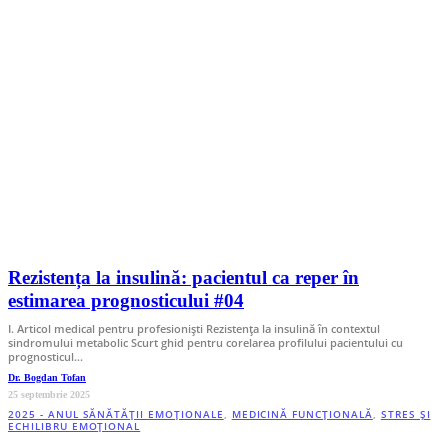
Rezistența la insulină: pacientul ca reper în
estimarea prognosticului #04
I. Articol medical pentru profesionişti Rezistenţa la insulină în contextul
sindromului metabolic Scurt ghid pentru corelarea profilului pacientului cu
prognosticul…
Dr. Bogdan Tofan
25 septembrie 2025
2025 - ANUL SĂNĂTĂȚII EMOȚIONALE
,
MEDICINĂ FUNCȚIONALĂ
,
STRES ȘI
ECHILIBRU EMOȚIONAL