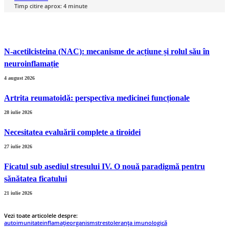
Timp citire aprox:
4
minute
N-acetilcisteina (NAC): mecanisme de acțiune și rolul său în
neuroinflamație
4 august 2026
Artrita reumatoidă: perspectiva medicinei funcționale
28 iulie 2026
Necesitatea evaluării complete a tiroidei
27 iulie 2026
Ficatul sub asediul stresului IV. O nouă paradigmă pentru
sănătatea ficatului
21 iulie 2026
Vezi toate articolele despre:
autoimunitate
inflamație
organism
stres
toleranța imunologică