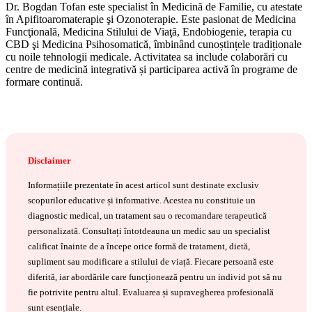
Dr. Bogdan Tofan este specialist în Medicină de Familie, cu atestate
în Apifitoaromaterapie şi Ozonoterapie. Este pasionat de Medicina
Funcţională, Medicina Stilului de Viaţă, Endobiogenie, terapia cu
CBD şi Medicina Psihosomatică, îmbinând cunoștințele tradiționale
cu noile tehnologii medicale. Activitatea sa include colaborări cu
centre de medicină integrativă și participarea activă în programe de
formare continuă.
Disclaimer
Informațiile prezentate în acest articol sunt destinate exclusiv
scopurilor educative și informative. Acestea nu constituie un
diagnostic medical, un tratament sau o recomandare terapeutică
personalizată. Consultați întotdeauna un medic sau un specialist
calificat înainte de a începe orice formă de tratament, dietă,
supliment sau modificare a stilului de viață. Fiecare persoană este
diferită, iar abordările care funcționează pentru un individ pot să nu
fie potrivite pentru altul. Evaluarea și supravegherea profesională
sunt esențiale.