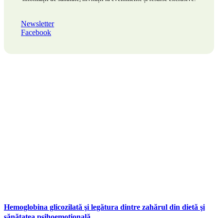
Newsletter
Facebook
Hemoglobina glicozilată şi legătura dintre zahărul din dietă şi
sănătatea psihoemoțională