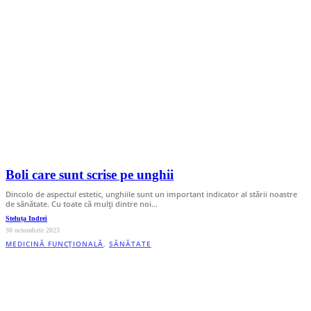
Boli care sunt scrise pe unghii
Dincolo de aspectul estetic, unghiile sunt un important indicator al stării noastre
de sănătate. Cu toate că mulți dintre noi…
Steluța Indrei
30 octombrie 2023
MEDICINĂ FUNCȚIONALĂ
,
SĂNĂTATE