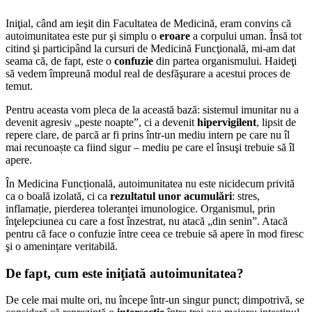
Iniţial, când am ieşit din Facultatea de Medicină, eram convins că
autoimunitatea este pur şi simplu o
eroare
a corpului uman. Însă tot
citind şi participând la cursuri de Medicină Funcţională, mi-am dat
seama că, de fapt, este o
confuzie
din partea organismului. Haideţi
să vedem împreună modul real de desfăşurare a acestui proces de
temut.
Pentru aceasta vom pleca de la această bază: sistemul imunitar nu a
devenit agresiv „peste noapte”, ci a devenit
hipervigilent
, lipsit de
repere clare, de parcă ar fi prins într-un mediu intern pe care nu îl
mai recunoaște ca fiind sigur – mediu pe care el însuşi trebuie să îl
apere.
În Medicina Funcțională, autoimunitatea nu este nicidecum privită
ca o boală izolată, ci ca
rezultatul unor acumulări
: stres,
inflamație, pierderea toleranței imunologice. Organismul, prin
înţelepciunea cu care a fost înzestrat, nu atacă „din senin”. Atacă
pentru că face o confuzie ȋntre ceea ce trebuie să apere ȋn mod firesc
şi o amenințare veritabilă.
De fapt, cum este iniţiată autoimunitatea?
De cele mai multe ori, nu începe într-un singur punct; dimpotrivă, se