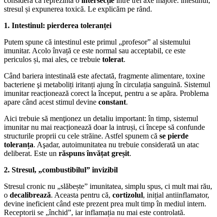
consideră că reprezintă o
intersecție
între trei axe majore: intestinul,
stresul și expunerea toxică. Le explicăm pe rȃnd.
1. Intestinul: pierderea toleranței
Putem spune că intestinul este primul „profesor” al sistemului
imunitar. Acolo învață ce este normal sau acceptabil, ce este
periculos și, mai ales, ce trebuie
tolerat
.
Când bariera intestinală este afectată, fragmente alimentare, toxine
bacteriene şi metaboliți iritanți ajung în circulația sanguină. Sistemul
imunitar reacționează corect la început, pentru a se apăra. Problema
apare când acest stimul devine
constant
.
Aici trebuie să menţionez un detaliu important: în timp, sistemul
imunitar nu mai reacționează doar la intruși, ci începe să confunde
structurile proprii cu cele străine. Astfel spunem că
se pierde
toleranța
. Aşadar, autoimunitatea nu trebuie considerată un atac
deliberat. Este un
răspuns învățat greșit
.
2. Stresul, „combustibilul” invizibil
Stresul cronic nu „slăbește” imunitatea, simplu spus, ci mult mai rău,
o
decalibrează
. Aceasta pentru că,
cortizolul
, inițial antiinflamator,
devine ineficient când este prezent prea mult timp în mediul intern.
Receptorii se „închid”, iar inflamația nu mai este controlată.