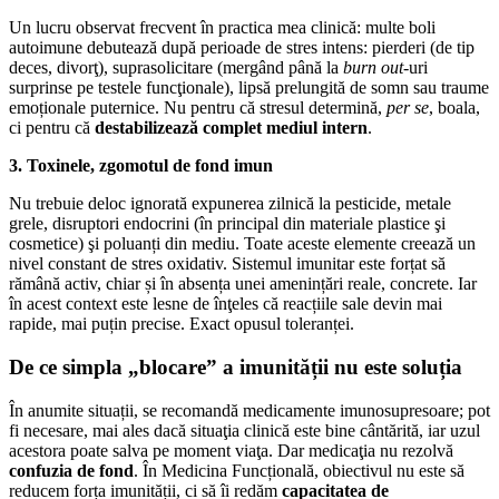
Un lucru observat frecvent în practica mea clinică: multe boli
autoimune debutează după perioade de stres intens: pierderi (de tip
deces, divorţ), suprasolicitare (mergând până la
burn out
-uri
surprinse pe testele funcţionale), lipsă prelungită de somn sau traume
emoționale puternice. Nu pentru că stresul determină,
per se
, boala,
ci pentru că
destabilizează complet mediul intern
.
3. Toxinele, zgomotul de fond imun
Nu trebuie deloc ignorată expunerea zilnică la pesticide, metale
grele, disruptori endocrini (în principal din materiale plastice şi
cosmetice) şi poluanți din mediu. Toate aceste elemente creează un
nivel constant de stres oxidativ. Sistemul imunitar este forțat să
rămână activ, chiar și în absența unei amenințări reale, concrete. Iar
în acest context este lesne de înţeles că reacțiile sale devin mai
rapide, mai puțin precise. Exact opusul toleranței.
De ce simpla „blocare” a imunității nu este soluția
În anumite situații, se recomandă medicamente imunosupresoare; pot
fi necesare, mai ales dacă situaţia clinică este bine cântărită, iar uzul
acestora poate salva pe moment viaţa. Dar medicaţia nu rezolvă
confuzia de fond
. În Medicina Funcțională, obiectivul nu este să
reducem forța imunității, ci să îi redăm
capacitatea de