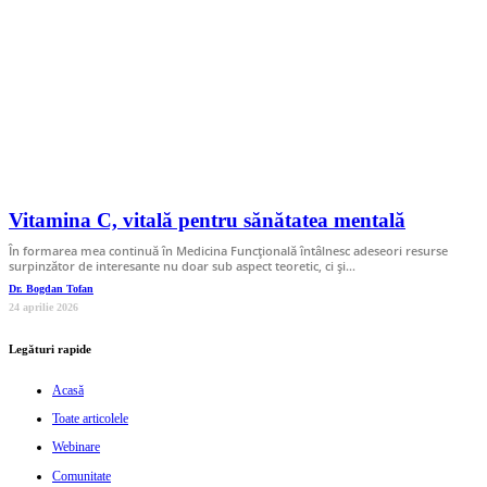
Vitamina C, vitală pentru sănătatea mentală
În formarea mea continuă în Medicina Funcţională întâlnesc adeseori resurse
surpinzător de interesante nu doar sub aspect teoretic, ci şi…
Dr. Bogdan Tofan
24 aprilie 2026
Legături rapide
Acasă
Toate articolele
Webinare
Comunitate