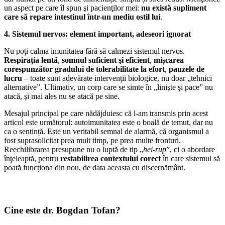
un aspect pe care îl spun şi pacienţilor mei:
nu există supliment
care să repare intestinul într-un mediu ostil lui
.
4.
Sistemul nervos: element important, adeseori ignorat
Nu poți calma imunitatea fără să calmezi sistemul nervos.
Respirația lentă
,
somnul suficient şi eficient
,
mișcarea
corespunzător gradului de tolerabilitate la efort
,
pauzele de
lucru
– toate sunt adevărate intervenții biologice, nu doar „tehnici
alternative”. Ultimativ, un corp care se simte în „linişte şi pace” nu
atacă, şi mai ales nu se atacă pe sine.
Mesajul principal pe care nădăjduiesc că l-am transmis prin acest
articol este următorul: autoimunitatea este o boală de temut, dar nu
ca o sentință. Este un veritabil semnal de alarmă, că organismul a
fost suprasolicitat prea mult timp, pe prea multe fronturi.
Reechilibrarea presupune nu o luptă de tip „
hei-rup
”, ci o abordare
înţeleaptă, pentru
restabilirea contextului corect
în care sistemul să
poată funcționa din nou, de data aceasta cu discernământ.
Cine este dr. Bogdan Tofan?