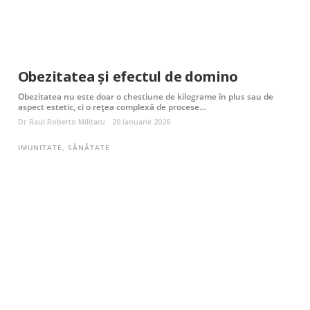
Obezitatea și efectul de domino
Obezitatea nu este doar o chestiune de kilograme în plus sau de
aspect estetic, ci o rețea complexă de procese…
Dr. Raul Roberto Militaru
20 ianuarie 2026
IMUNITATE
,
SĂNĂTATE