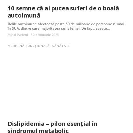
10 semne că ai putea suferi de o boală
autoimună
Bolile autoimune afectează peste 50 de milioane de persoane numai
în SUA, dintre care majoritatea sunt femei. De fapt, aceste…
Mihai Parfeni
30 octombrie 2023
MEDICINĂ FUNCȚIONALĂ
,
SĂNĂTATE
Dislipidemia – pilon esențial în
sindromul metabolic