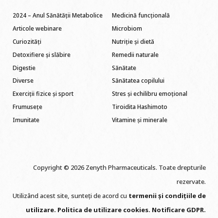
2024 – Anul Sănătății Metabolice
Medicină funcțională
Articole webinare
Microbiom
Curiozități
Nutriție și dietă
Detoxifiere și slăbire
Remedii naturale
Digestie
Sănătate
Diverse
Sănătatea copilului
Exerciții fizice și sport
Stres și echilibru emoțional
Frumusețe
Tiroidita Hashimoto
Imunitate
Vitamine și minerale
Copyright © 2026 Zenyth Pharmaceuticals. Toate drepturile
rezervate.
Utilizând acest site, sunteți de acord cu
termenii și condițiile de
utilizare
.
Politica de utilizare cookie
s
.
Notificare GDPR
.