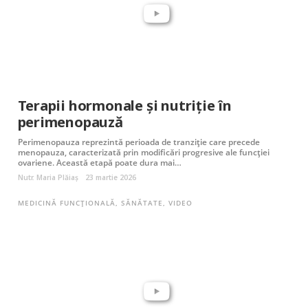
Terapii hormonale și nutriție în
perimenopauză
Perimenopauza reprezintă perioada de tranziție care precede
menopauza, caracterizată prin modificări progresive ale funcției
ovariene. Această etapă poate dura mai…
Nutr. Maria Plăiaș
23 martie 2026
MEDICINĂ FUNCȚIONALĂ
,
SĂNĂTATE
,
VIDEO