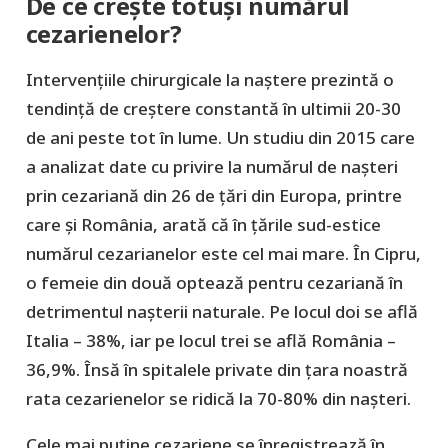
De ce crește totuși numărul
cezarienelor?
Intervențiile chirurgicale la naștere prezintă o
tendință de creștere constantă în ultimii 20-30
de ani peste tot în lume. Un studiu din 2015 care
a analizat date cu privire la numărul de naşteri
prin cezariană din 26 de ţări din Europa, printre
care şi România, arată că în țările sud-estice
numărul cezarianelor este cel mai mare. În Cipru,
o femeie din două optează pentru cezariană în
detrimentul naşterii naturale. Pe locul doi se află
Italia – 38%, iar pe locul trei se află România –
36,9%. Însă în spitalele private din țara noastră
rata cezarienelor se ridică la 70-80% din nașteri.
Cele mai puţine cezariene se înregistrează în