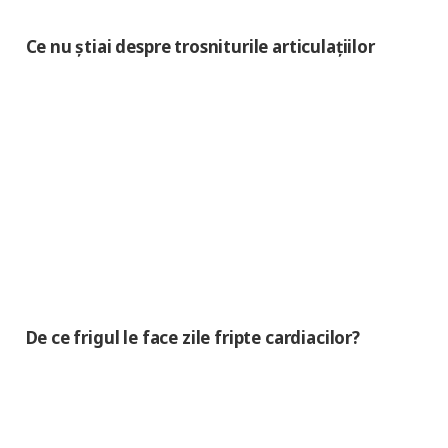
Ce nu știai despre trosniturile articulațiilor
De ce frigul le face zile fripte cardiacilor?