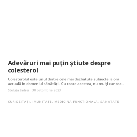
Adevăruri mai puțin știute despre
colesterol
Colesterolul este unul dintre cele mai dezbătute subiecte la ora
actuală în domeniul sănătății. Cu toate acestea, nu mulți cunosc…
Steluța Indrei
30 octombrie 2023
CURIOZITĂȚI
,
IMUNITATE
,
MEDICINĂ FUNCȚIONALĂ
,
SĂNĂTATE