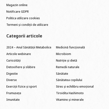
Magazin online
Notificare GDPR
Politica utilizare cookies
Termeni și condiții de utilizare
Categorii articole
2024 – Anul Sănătății Metabolice
Medicină funcțională
Articole webinare
Microbiom
Curiozități
Nutriție și dietă
Detoxifiere și slăbire
Remedii naturale
Digestie
Sănătate
Diverse
Sănătatea copilului
Exerciții fizice și sport
Stres și echilibru emoțional
Frumusețe
Tiroidita Hashimoto
Imunitate
Vitamine și minerale