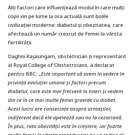
Alți factori care influențează modul în care mulți
copii vin pe lume la ora actuală sunt bolile
civilizației moderne: diabetul și obezitatea, care
afectează un număr crescut de femei la vârsta
fertilității.
Daghni Rajasingam, obstetrician și reprezentant
al Royal College of Obstetricians, a declarat
pentru BBC: „
Este important să avem în vedere în
privința evoluției umane și factori precum
diabetul, care este mai frecvent la tineri și vedem
din ce în ce mai multe femei gravide cu diabet.
Acest lucru are consecințe asupra urmașilor,
indiferent dacă ele apelează sau nu la cezariană.
În plus, rata obezității este în creștere, iar foarte
multe femei la vârsta reproducerii au un indice al