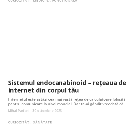
CURIOZITĂȚI
,
MEDICINĂ FUNCȚIONALĂ
Sistemul endocanabinoid – rețeaua de
internet din corpul tău
Internetul este astăzi cea mai vastă rețea de calculatoare folosită
pentru comunicare la nivel mondial. Dar te-ai gândit vreodată că…
Mihai Parfeni
30 octombrie 2023
CURIOZITĂȚI
,
SĂNĂTATE