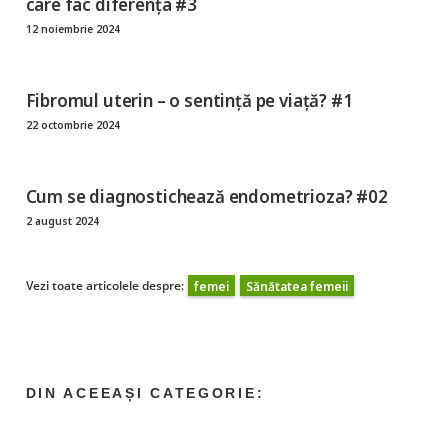
care fac diferența #3
12 noiembrie 2024
Fibromul uterin – o sentință pe viață? #1
22 octombrie 2024
Cum se diagnostichează endometrioza? #02
2 august 2024
Vezi toate articolele despre:
femei
Sănătatea femeii