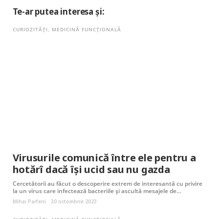
Te-ar putea interesa și:
CURIOZITĂȚI
,
MEDICINĂ FUNCȚIONALĂ
Virusurile comunică între ele pentru a
hotărî dacă își ucid sau nu gazda
Cercetătorii au făcut o descoperire extrem de interesantă cu privire
la un virus care infectează bacteriile și ascultă mesajele de…
Mihai Parfeni
30 octombrie 2023