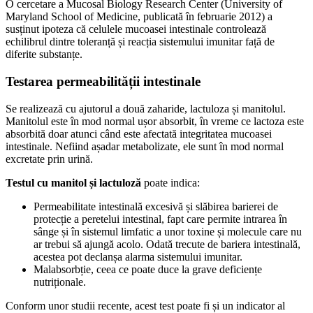
O cercetare a Mucosal Biology Research Center (University of
Maryland School of Medicine, publicată în februarie 2012) a
susținut ipoteza că celulele mucoasei intestinale controlează
echilibrul dintre toleranță și reacția sistemului imunitar față de
diferite substanțe.
Testarea permeabilității intestinale
Se realizează cu ajutorul a două zaharide, lactuloza și manitolul.
Manitolul este în mod normal ușor absorbit, în vreme ce lactoza este
absorbită doar atunci când este afectată integritatea mucoasei
intestinale. Nefiind așadar metabolizate, ele sunt în mod normal
excretate prin urină.
Testul cu manitol și lactuloză
poate indica:
Permeabilitate intestinală excesivă și slăbirea barierei de
protecție a peretelui intestinal, fapt care permite intrarea în
sânge și în sistemul limfatic a unor toxine și molecule care nu
ar trebui să ajungă acolo. Odată trecute de bariera intestinală,
acestea pot declanșa alarma sistemului imunitar.
Malabsorbție, ceea ce poate duce la grave deficiențe
nutriționale.
Conform unor studii recente, acest test poate fi și un indicator al