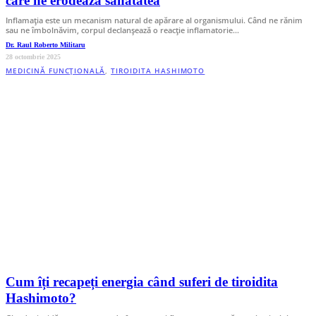
care ne erodează sănătatea
Inflamația este un mecanism natural de apărare al organismului. Când ne rănim
sau ne îmbolnăvim, corpul declanșează o reacție inflamatorie…
Dr. Raul Roberto Militaru
28 octombrie 2025
MEDICINĂ FUNCȚIONALĂ
,
TIROIDITA HASHIMOTO
Cum îți recapeți energia când suferi de tiroidita
Hashimoto?