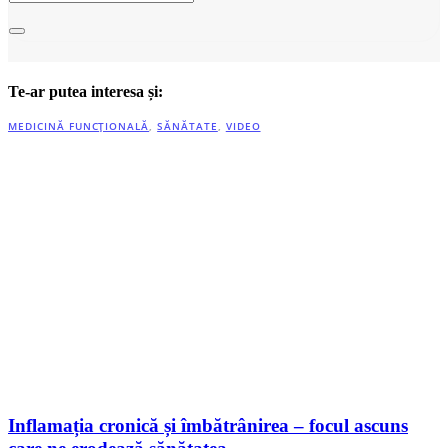
Te-ar putea interesa și:
MEDICINĂ FUNCȚIONALĂ
,
SĂNĂTATE
,
VIDEO
Inflamația cronică și îmbătrânirea – focul ascuns