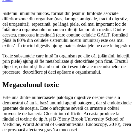
Sistemul imunitar mucos, format din țesuturi limfoide asociate
diferitor zone din organism (nas, laringe, amigdale, tractul digestiv,
cel urogenital), reprezintă, pe lângă piele, cel mai important loc de
întâlnire a organismului uman cu diferiți factori din mediu. Dintre
acestea, mucoasa intestinală (care conține celulele GALT, formând
până la 80% din celulele sistemului nostru imunitar) este cea mai
extinsă. În tractul digestiv ajung toate substanțele pe care le ingerăm.
Toate substanțele care intră în organism pe alte căi (plămâni, injecții,
prin piele) ajung să fie metabolizate și detoxifiate prin ficat. Tractul
digestiv, colonul și ficatul sunt părți esențiale ale mecanismelor de
procesare, detoxifiere și deci apărare a organismului.
Megacolonul toxic
Este una dintre numeroasele patologii digestive despre care s-a
demonstrat că au la bază anumiți agenți patogeni, dar și endotoxinele
generate de aceștia. Este o afecțiune severă ca urmare a colitei
provocate de bacteria Clostridium difficile. Aceasta produce la
rândul ei toxine de tip A și B (Stony Brook University School of
Medicine, World Journal of Gastrointestinal Endoscopy, 2010), ceea
ce provoacă afectarea gravă a mucoasei.