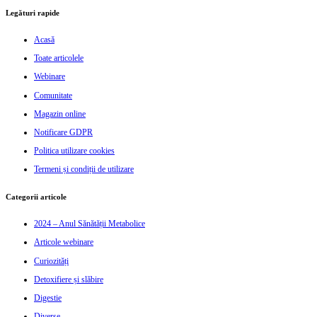
Legături rapide
Acasă
Toate articolele
Webinare
Comunitate
Magazin online
Notificare GDPR
Politica utilizare cookies
Termeni și condiții de utilizare
Categorii articole
2024 – Anul Sănătății Metabolice
Articole webinare
Curiozități
Detoxifiere și slăbire
Digestie
Diverse