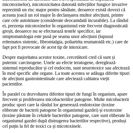
micotoxinelor), micotoxicitatea datorată infecțiilor fungice invazive
reprezintă un risc major pentru sănătate, deoarece există dovezi că
aceasta joacă un rol major în declanșarea multor afecțiuni, printre
care cele autoimune (considerate deocamdată incurabile). La rândul
ei, prezența micotoxinelor în organismul este frecvent diagnosticată
greșit, deoarece nu se efectuează testele specifice, iar
simptomatologia este pusă pe seama unor afecțiuni (lupusul
eritematos sistemic, fibromialgia, poliartrita reumatoidă etc.) care de
fapt pot fi provocate de acest tip de intoxicare.
Despre majoritatea acestor toxine, cercetătorii cred că sunt și
puternic carcinogene. Unele au efecte teratogene, dereglează
sistemul reproducător și cel endocrin, sunt neurotoxice sau afectează
în mod specific alte organe. La toate acestea se adăuga diferite tipuri
de afecțiuni gastrointestinale care afectează calitatea vieții
pacientilor.
În paralel cu dezvoltarea diferitor tipuri de fungi în organism, apare
frecvent și proliferarea micobacteriilor patogene. Multe micobacterii
produc spori care la rândul lor generează endotoxine (toxine
eliberate de bacterii patogene în organismul gazdei) și exotoxine
(toxine păstrate în celulele bacteriilor patogene, care sunt eliberate în
organismul gazdei după distrugerea bacteriilor respective), produși
cel puțin la fel de toxici ca și micotoxinele.