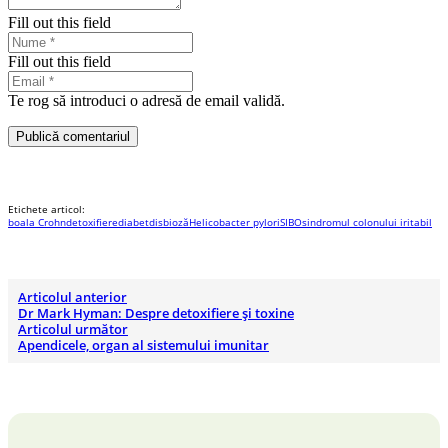
Fill out this field
Fill out this field
Te rog să introduci o adresă de email validă.
Publică comentariul
Etichete articol:
boala Crohn
detoxifiere
diabet
disbioză
Helicobacter pylori
SIBO
sindromul colonului iritabil
Articolul anterior
Dr Mark Hyman: Despre detoxifiere și toxine
Articolul următor
Apendicele, organ al sistemului imunitar