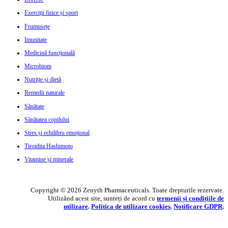
Exerciții fizice și sport
Frumusețe
Imunitate
Medicină funcțională
Microbiom
Nutriție și dietă
Remedii naturale
Sănătate
Sănătatea copilului
Stres și echilibru emoțional
Tiroidita Hashimoto
Vitamine și minerale
Copyright © 2026 Zenyth Pharmaceuticals. Toate drepturile rezervate.
Utilizând acest site, sunteți de acord cu
termenii și condițiile de
utilizare
.
Politica de utilizare cookie
s
.
Notificare GDPR
.