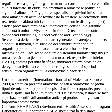
regulă, acestea ajung în organism în urma consumului de cereale din
culturi infestate. În ciuda implementării a numeroase politici de
siguranță alimentară, îngrijorarea specialiștilor privind infestarea
unor alimente cu astfel de toxine este în creștere. Micotoxinele sunt
rezistente la căldură (nici chiar microundele nu le distrug complet),
așadar procesarea termică a alimentelor nu constituie o garanție
suficientă (conform Mycotoxins in food. Detection and control,
Woodhead Publishing in Food Science and Technology).
Se crede că deficiențele alimentare (generate de carențe vitaminice,
alcoolul și fumatul, alte surse de dezechilibru nutrițional în
organism) pot contribui la accentuarea efectelor nocive ale
micotoxinelor. Dacă scapă de filtrele sistemului imunitar digestiv (în
urma afectării reacției imunitare a mucoasei, respectiv a celulelor
GALT), acestea pot intra în sânge, inhibând sinteza proteinelor,
dereglând activitatea celulelor macrofage și totodată sporind
sensibilitatea organismului la endotoxinele bacteriene.
Un studiu american (International Journal of Molecular Science,
2009) a arătat că prezența aflatoxinelor sau a ohratoxinelor (două
tipuri de micotoxine) poate fi depistată în fluide corporale, precum
urina și sputa, sau în anumite țesuturi. De asemenea, testarea se face
și pe baza identificării anumitor anticorpi produși de organism
împotriva acestor toxine.
Conform EHAP LABS (Environmental Health Assessment Program
Laboratories, un laborator din SUA specializat în depistarea