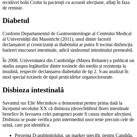
recidivei bolii Crohn la pacienții cu această afecțiune, aflați în faza
de remisie.
Diabetul
Conform Departamentul de Gastroenterologie al Centrului Medical
al Universității din Maastricht (2011), unul dintre factorii
declanșatori și cronicizanți ai diabetului ar putea fi tocmai disfuncția
barierei mucoasei intestinale, adică sindromul intestinului permeabil.
În 2008, Universitatea din Cambridge (Marea Britanie) a publicat un
studiu asupra legăturilor dintre toxinele din mediu și rezistența la
insulină, respectiv declanșarea diabetului de tip 2. S-au analizat în
mod special toxinele de tipul pesticidelor organoclorurate.
Disbioza intestinală
Savantul rus Elie Mecinikov a demonstrat pentru prima dată la
începutul secolului XX că disbioza (dezechilibrul florei intestinale
benefice în favoarea celei patogene) poate fi cauza multor afecțiuni.
Disbioza se poate verifica prin intermediul unor teste precum cele de
urină, care pot identifica:
Prezența D-arabinitolului, un marker specific pentru Candida,