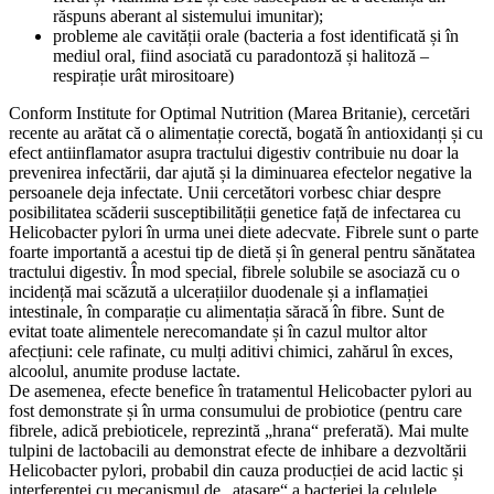
răspuns aberant al sistemului imunitar);
probleme ale cavității orale (bacteria a fost identificată și în
mediul oral, fiind asociată cu paradontoză și halitoză –
respirație urât mirositoare)
Conform Institute for Optimal Nutrition (Marea Britanie), cercetări
recente au arătat că o alimentație corectă, bogată în antioxidanți și cu
efect antiinflamator asupra tractului digestiv contribuie nu doar la
prevenirea infectării, dar ajută și la diminuarea efectelor negative la
persoanele deja infectate. Unii cercetători vorbesc chiar despre
posibilitatea scăderii susceptibilității genetice față de infectarea cu
Helicobacter pylori în urma unei diete adecvate. Fibrele sunt o parte
foarte importantă a acestui tip de dietă și în general pentru sănătatea
tractului digestiv. În mod special, fibrele solubile se asociază cu o
incidență mai scăzută a ulcerațiilor duodenale și a inflamației
intestinale, în comparație cu alimentația săracă în fibre. Sunt de
evitat toate alimentele nerecomandate și în cazul multor altor
afecțiuni: cele rafinate, cu mulți aditivi chimici, zahărul în exces,
alcoolul, anumite produse lactate.
De asemenea, efecte benefice în tratamentul Helicobacter pylori au
fost demonstrate și în urma consumului de probiotice (pentru care
fibrele, adică prebioticele, reprezintă „hrana“ preferată). Mai multe
tulpini de lactobacili au demonstrat efecte de inhibare a dezvoltării
Helicobacter pylori, probabil din cauza producției de acid lactic și
interferenței cu mecanismul de „atașare“ a bacteriei la celulele