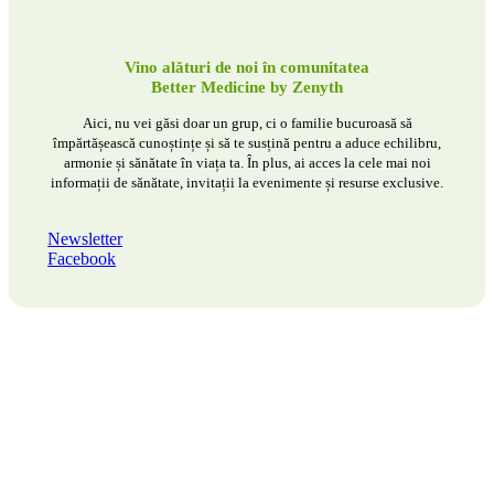
Vino alături de noi în comunitatea
Better Medicine by Zenyth
Aici, nu vei găsi doar un grup, ci o familie bucuroasă să
împărtășească cunoștințe și să te susțină pentru a aduce echilibru,
armonie și sănătate în viața ta. În plus, ai acces la cele mai noi
informații de sănătate, invitații la evenimente și resurse exclusive.
Newsletter
Facebook