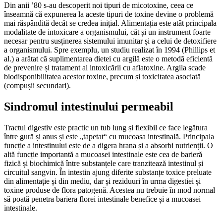
Din anii ’80 s-au descoperit noi tipuri de micotoxine, ceea ce
înseamnă că expunerea la aceste tipuri de toxine devine o problemă
mai răspândită decât se credea inițial. Alimentația este atât principala
modalitate de intoxicare a organismului, cât și un instrument foarte
necesar pentru susținerea sistemului imunitar și a celui de detoxifiere
a organismului. Spre exemplu, un studiu realizat în 1994 (Phillips et
al.) a arătat că suplimentarea dietei cu argilă este o metodă eficientă
de prevenire și tratament al intoxicării cu aflatoxine. Argila scade
biodisponibilitatea acestor toxine, precum și toxicitatea asociată
(compușii secundari).
Sindromul intestinului permeabil
Tractul digestiv este practic un tub lung și flexibil ce face legătura
între gură și anus și este „tapetat“ cu mucoasa intestinală. Principala
funcție a intestinului este de a digera hrana și a absorbi nutrienții. O
altă funcție importantă a mucoasei intestinale este cea de barieră
fizică și biochimică între substanțele care tranzitează intestinul și
circuitul sangvin. În intestin ajung diferite substanțe toxice preluate
din alimentație și din mediu, dar și reziduuri în urma digestiei și
toxine produse de flora patogenă. Acestea nu trebuie în mod normal
să poată penetra bariera florei intestinale benefice și a mucoasei
intestinale.