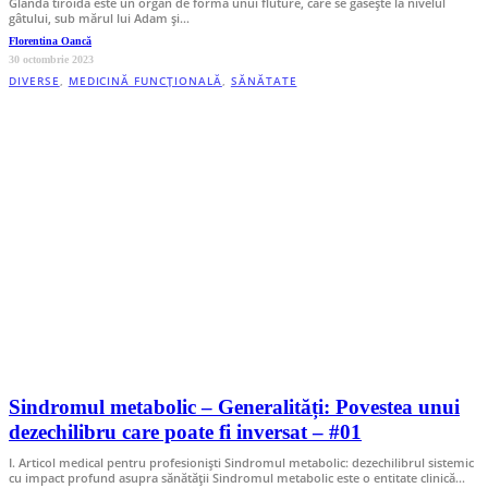
Glanda tiroidă este un organ de forma unui fluture, care se găsește la nivelul
gâtului, sub mărul lui Adam și…
Florentina Oancă
30 octombrie 2023
DIVERSE
,
MEDICINĂ FUNCȚIONALĂ
,
SĂNĂTATE
Sindromul metabolic – Generalități: Povestea unui
dezechilibru care poate fi inversat – #01
I. Articol medical pentru profesionişti Sindromul metabolic: dezechilibrul sistemic
cu impact profund asupra sănătății Sindromul metabolic este o entitate clinică…