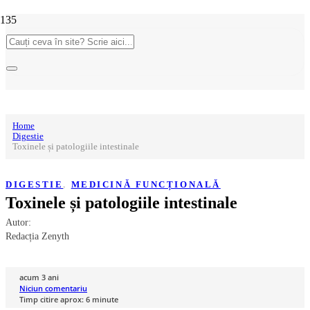
Home
Digestie
Toxinele și patologiile intestinale
DIGESTIE
,
MEDICINĂ FUNCȚIONALĂ
Toxinele și patologiile intestinale
Autor:
Redacția Zenyth
acum 3 ani
Niciun comentariu
Timp citire aprox:
6
minute