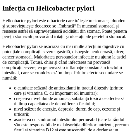
Infecția cu Helicobacter pylori
Helicobacter pylori este o bacterie care trăiește în stomac și duoden
și supraviețuiește deoarece se „îmbracă“ în mucusul stomacal și
reușește astfel să supraviețuiască acidității din stomac. Poate penetra
pereții stomacali provocând iritații și ulcerații ale peretelui stomacal.
Helicobacter pylori se asociază cu mai multe afecțiuni digestive cu
potențiale complicații severe: gastrită, dispepsie neulceroasă, ulcer,
cancer stomacal. Majoritatea persoanelor infectate nu ajung la astfel
de complicații. Totuși, chiar și când infectarea nu provoacă
complicații severe, ea generează o inflamație constantă a tractului
intestinal, care se cronicizează în timp. Printre efecte secundare se
numără:
o cantitate scăzută de antioxidanți în tractul digestiv (printre
care și vitamina C, cu important rol imunitar);
creșterea nivelului de amoniac, substanță toxică ce afectează
în timp capacitatea de detoxifiere a ficatului;
nivel scăzut de energie, depresie, dureri de cap, eczeme și
urticarii;
asocierea cu sindromul intestinului permeabil (care la rândul
său este responsabil de malabsorbția diferitor nutrienți, precum
fierul și vitamina B12 și este susceptibil de a declanșa un