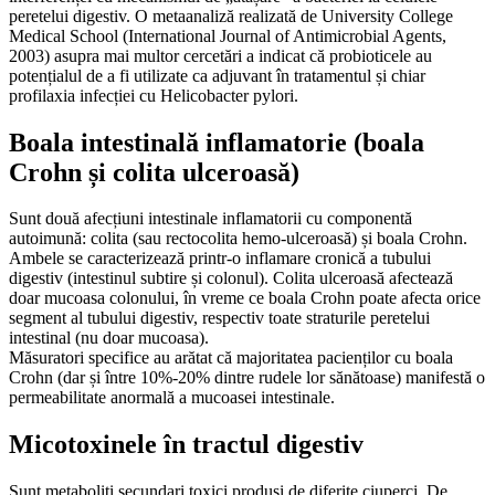
peretelui digestiv. O metaanaliză realizată de University College
Medical School (International Journal of Antimicrobial Agents,
2003) asupra mai multor cercetări a indicat că probioticele au
potențialul de a fi utilizate ca adjuvant în tratamentul și chiar
profilaxia infecției cu Helicobacter pylori.
Boala intestinală inflamatorie (boala
Crohn și colita ulceroasă)
Sunt două afecțiuni intestinale inflamatorii cu componentă
autoimună: colita (sau rectocolita hemo-ulceroasă) și boala Crohn.
Ambele se caracterizează printr-o inflamare cronică a tubului
digestiv (intestinul subtire și colonul). Colita ulceroasă afectează
doar mucoasa colonului, în vreme ce boala Crohn poate afecta orice
segment al tubului digestiv, respectiv toate straturile peretelui
intestinal (nu doar mucoasa).
Măsuratori specifice au arătat că majoritatea pacienților cu boala
Crohn (dar și între 10%-20% dintre rudele lor sănătoase) manifestă o
permeabilitate anormală a mucoasei intestinale.
Micotoxinele în tractul digestiv
Sunt metaboliți secundari toxici produși de diferite ciuperci. De