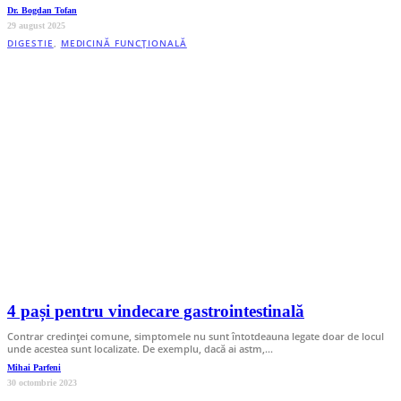
Dr. Bogdan Tofan
29 august 2025
DIGESTIE
,
MEDICINĂ FUNCȚIONALĂ
4 pași pentru vindecare gastrointestinală
Contrar credinței comune, simptomele nu sunt întotdeauna legate doar de locul
unde acestea sunt localizate. De exemplu, dacă ai astm,…
Mihai Parfeni
30 octombrie 2023