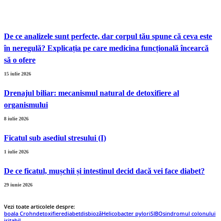
De ce analizele sunt perfecte, dar corpul tău spune că ceva este
în neregulă? Explicația pe care medicina funcțională încearcă
să o ofere
15 iulie 2026
Drenajul biliar: mecanismul natural de detoxifiere al
organismului
8 iulie 2026
Ficatul sub asediul stresului (I)
1 iulie 2026
De ce ficatul, mușchii și intestinul decid dacă vei face diabet?
29 iunie 2026
Vezi toate articolele despre:
boala Crohn
detoxifiere
diabet
disbioză
Helicobacter pylori
SIBO
sindromul colonului
iritabil