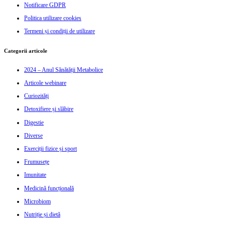
Notificare GDPR
Politica utilizare cookies
Termeni și condiții de utilizare
Categorii articole
2024 – Anul Sănătății Metabolice
Articole webinare
Curiozități
Detoxifiere și slăbire
Digestie
Diverse
Exerciții fizice și sport
Frumusețe
Imunitate
Medicină funcțională
Microbiom
Nutriție și dietă