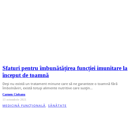
Sfaturi pentru îmbunătățirea funcției imunitare la
început de toamnă
Deși nu există un tratament minune care să ne garanteze o toamnă fără
îmbolnăviri, există totuși alimente nutritive care susțin…
Carmen Ciobanu
13 octombrie 2021
MEDICINĂ FUNCȚIONALĂ
,
SĂNĂTATE