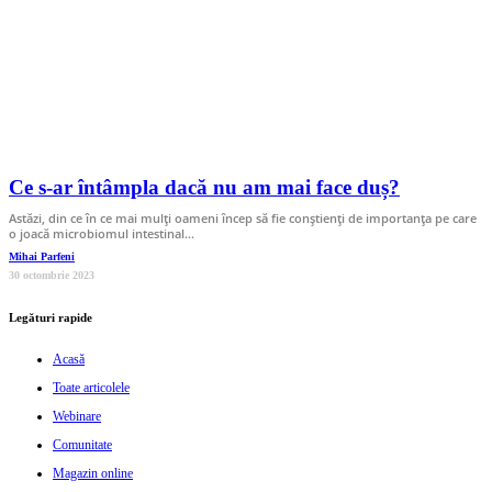
Ce s-ar întâmpla dacă nu am mai face duș?
Astăzi, din ce în ce mai mulți oameni încep să fie conștienți de importanța pe care
o joacă microbiomul intestinal…
Mihai Parfeni
30 octombrie 2023
Legături rapide
Acasă
Toate articolele
Webinare
Comunitate
Magazin online