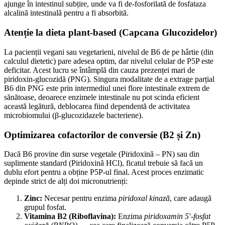
ajunge în intestinul subțire, unde va fi de-fosforilată de fosfataza
alcalină intestinală pentru a fi absorbită.
Atenție la dieta plant-based (Capcana Glucozidelor)
​La pacienții vegani sau vegetarieni, nivelul de B6 de pe hârtie (din
calculul dietetic) pare adesea optim, dar nivelul celular de P5P este
deficitar. Acest lucru se întâmplă din cauza prezenței mari de
piridoxin-glucozidă (PNG). Singura modalitate de a extrage parțial
B6 din PNG este prin intermediul unei flore intestinale extrem de
sănătoase, deoarece enzimele intestinale nu pot scinda eficient
această legătură, deblocarea fiind dependentă de activitatea
microbiomului (β-glucozidazele bacteriene).
Optimizarea cofactorilor de conversie (B2 și Zn)
​Dacă B6 provine din surse vegetale (Piridoxină – PN) sau din
suplimente standard (Piridoxină HCl), ficatul trebuie să facă un
dublu efort pentru a obține P5P-ul final. Acest proces enzimatic
depinde strict de alți doi micronutrienți:
Zinc:
Necesar pentru enzima
piridoxal kinază
, care adaugă
grupul fosfat.
Vitamina B2 (Riboflavina):
Enzima
piridoxamin 5′-fosfat