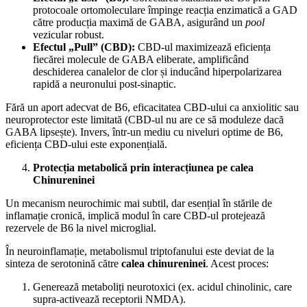
protocoale ortomoleculare împinge reacția enzimatică a GAD
către producția maximă de GABA, asigurând un
pool
vezicular robust.
Efectul „Pull” (CBD):
CBD-ul maximizează eficiența
fiecărei molecule de GABA eliberate, amplificând
deschiderea canalelor de clor și inducând hiperpolarizarea
rapidă a neuronului post-sinaptic.
​Fără un aport adecvat de B6, eficacitatea CBD-ului ca anxiolitic sau
neuroprotector este limitată (CBD-ul nu are ce să moduleze dacă
GABA lipsește). Invers, într-un mediu cu niveluri optime de B6,
eficiența CBD-ului este exponențială.
Protecția metabolică prin interacțiunea pe calea
Chinureninei
​Un mecanism neurochimic mai subtil, dar esențial în stările de
inflamație cronică, implică modul în care CBD-ul protejează
rezervele de B6 la nivel microglial.
​În neuroinflamație, metabolismul triptofanului este deviat de la
sinteza de serotonină către
calea chinureninei
. Acest proces:
​Generează metaboliți neurotoxici (ex. acidul chinolinic, care
supra-activează receptorii NMDA).