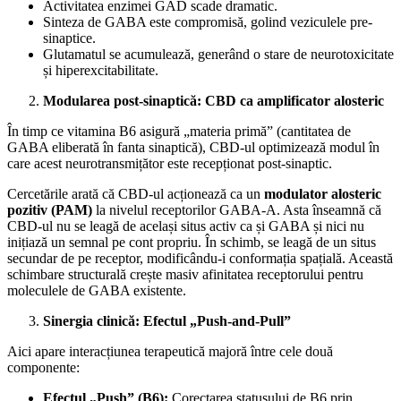
​Activitatea enzimei GAD scade dramatic.
​Sinteza de GABA este compromisă, golind veziculele pre-
sinaptice.
​Glutamatul se acumulează, generând o stare de neurotoxicitate
și hiperexcitabilitate.
Modularea post-sinaptică: CBD ca amplificator alosteric
​În timp ce vitamina B6 asigură „materia primă” (cantitatea de
GABA eliberată în fanta sinaptică), CBD-ul optimizează modul în
care acest neurotransmițător este recepționat post-sinaptic.
​Cercetările arată că CBD-ul acționează ca un
modulator alosteric
pozitiv (PAM)
la nivelul receptorilor GABA-A. Asta înseamnă că
CBD-ul nu se leagă de același situs activ ca și GABA și nici nu
inițiază un semnal pe cont propriu. În schimb, se leagă de un situs
secundar de pe receptor, modificându-i conformația spațială. Această
schimbare structurală crește masiv afinitatea receptorului pentru
moleculele de GABA existente.
Sinergia clinică: Efectul „Push-and-Pull”
​Aici apare interacțiunea terapeutică majoră între cele două
componente:
Efectul „Push” (B6):
Corectarea statusului de B6 prin