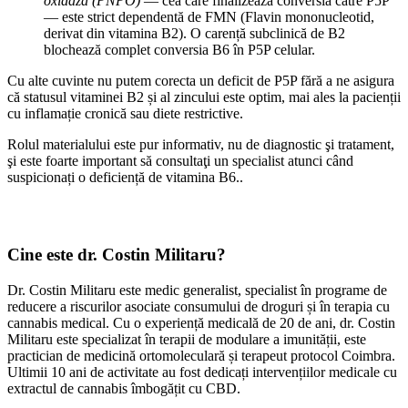
oxidază (PNPO)
— cea care finalizează conversia către P5P
— este strict dependentă de FMN (Flavin mononucleotid,
derivat din vitamina B2). O carență subclinică de B2
blochează complet conversia B6 în P5P celular.
Cu alte cuvinte nu putem corecta un deficit de P5P fără a ne asigura
că statusul vitaminei B2 și al zincului este optim, mai ales la pacienții
cu inflamație cronică sau diete restrictive.
Rolul materialului este pur informativ, nu de diagnostic şi tratament,
şi este foarte important să consultaţi un specialist atunci când
suspicionați o deficiență de vitamina B6..
Cine este dr. Costin Militaru?
Dr. Costin Militaru este medic generalist, specialist în programe de
reducere a riscurilor asociate consumului de droguri și în terapia cu
cannabis medical. Cu o experiență medicală de 20 de ani, dr. Costin
Militaru este specializat în terapii de modulare a imunității, este
practician de medicină ortomoleculară și terapeut protocol Coimbra.
Ultimii 10 ani de activitate au fost dedicați intervențiilor medicale cu
extractul de cannabis îmbogățit cu CBD.