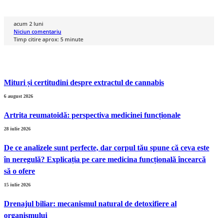
acum 2 luni
Niciun comentariu
Timp citire aprox:
5
minute
Mituri și certitudini despre extractul de cannabis
6 august 2026
Artrita reumatoidă: perspectiva medicinei funcționale
28 iulie 2026
De ce analizele sunt perfecte, dar corpul tău spune că ceva este
în neregulă? Explicația pe care medicina funcțională încearcă
să o ofere
15 iulie 2026
Drenajul biliar: mecanismul natural de detoxifiere al
organismului