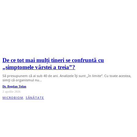
De ce tot mai mulți tineri se confruntă cu
„simptomele vârstei a treia”?
Să presupunem că ai sub 40 de ani. Analizele îţi sunt „în limite”. Cu toate acestea,
simți că organismul nu…
Dr. Bogdan Tofan
2 aprilie 2026
MICROBIOM
,
SĂNĂTATE