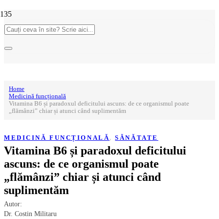
Home
Medicină funcțională
Vitamina B6 și paradoxul deficitului ascuns: de ce organismul poate
„flămânzi” chiar și atunci când suplimentăm
MEDICINĂ FUNCȚIONALĂ
,
SĂNĂTATE
Vitamina B6 și paradoxul deficitului
ascuns: de ce organismul poate
„flămânzi” chiar și atunci când
suplimentăm
Autor:
Dr. Costin Militaru