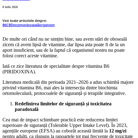
8 iulie 2026
Vezi toate articolele despre:
B6
CBD
enzime
oboseală
organism
De multe ori când nu ne simțim bine, sau avem stări de oboseală
zicem că avem lipsă de vitamine, dar lipsa asta poate fi de la un
aport insuficient, sau de la faptul că organismul nostru nu poate
folosi corect aceste vitamine.
Iată ce zice literatura de specialitate despre vitamina B6
(PIRIDOXINA).
Literatura medicală din perioada 2021–2026 a adus schimbă majore
privind vitamina B6, mai ales la intersecția dintre biochimia
ortomoleculară, protocoalele de siguranță și terapiile integrative.
Redefinirea limitelor de siguranță și toxicitatea
paradoxală
​Cea mai de impact schimbare practică este reducerea limitei
superioare de siguranță (Tolerable Upper Intake Level). În 2023,
agențiile europene (EFSA) au coborât această limită la
12 mg/zi
pentru adulți, ca răspuns la rapoartele tot mai frecvente de toxicitate