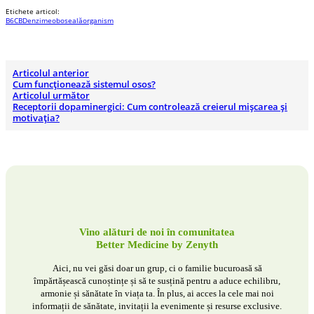
Etichete articol:
B6
CBD
enzime
oboseală
organism
Articolul anterior
Cum funcționează sistemul osos?
Articolul următor
Receptorii dopaminergici: Cum controlează creierul mișcarea și
motivația?
Vino alături de noi în comunitatea
Better Medicine by Zenyth
Aici, nu vei găsi doar un grup, ci o familie bucuroasă să
împărtășească cunoștințe și să te susțină pentru a aduce echilibru,
armonie și sănătate în viața ta. În plus, ai acces la cele mai noi
informații de sănătate, invitații la evenimente și resurse exclusive.