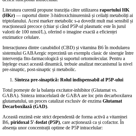
​Literatura curentă propune tranziția către utilizarea
raportului HK
(HKr)
— raportul dintre 3-hidroxichinurenină și ceilalți metaboliți ai
triptofanului. Acest marker metabolic s-a dovedit mult mai sensibil și
reacționează precoce (chiar și când P5P-ul plasmatic este în jurul
valorii de 100 nmol/L), oferind o imagine exactă a eficienței
enzimatice celulare.
Interacțiunea dintre canabidiol (CBD) și vitamina B6 în modularea
sistemului GABAergic reprezintă un exemplu clasic de sinergie între
intervenția fito-farmacologică și suportul ortomolecular. Pentru a
înțelege exact această dinamică, trebuie analizat mecanismul la nivel
pre-sinaptic, post-sinaptic și metabolic.
Sinteza pre-sinaptică: Rolul indispensabil al P5P-ului
​Totul pornește de la balanța excitator-inhibitor (Glutamat vs.
GABA). Sinteza intracelulară de GABA are loc prin decarboxilarea
glutamatului, un proces catalizat exclusiv de enzima
Glutamat
Decarboxilază (GAD)
.
​Această enzimă este strict dependentă de forma activă a vitaminei
B6,
piridoxal 5′-fosfat (P5P)
, care acționează ca și cofactor. În
absența unor concentrații optime de P5P intracelular: