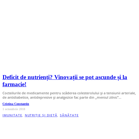
Deficit de nutrienți? Vinovații se pot ascunde și la
farmacie!
Cocteilurile de medicamente pentru scăderea colesterolului și a tensiunii arteriale,
de antidiabetice, antidepresive și analgezice fac parte din „meniul zilnic”…
Cristina Constantin
1 octombrie 2018
IMUNITATE
,
NUTRIȚIE ȘI DIETĂ
,
SĂNĂTATE