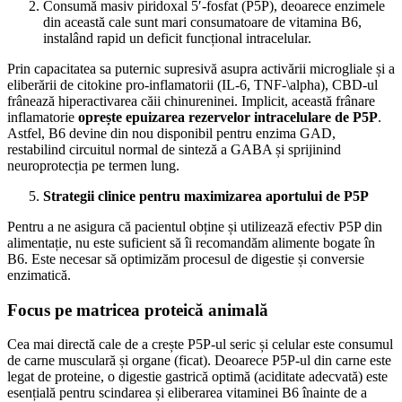
​Consumă masiv piridoxal 5′-fosfat (P5P), deoarece enzimele
din această cale sunt mari consumatoare de vitamina B6,
instalând rapid un deficit funcțional intracelular.
​Prin capacitatea sa puternic supresivă asupra activării microgliale și a
eliberării de citokine pro-inflamatorii (IL-6, TNF-\alpha), CBD-ul
frânează hiperactivarea căii chinureninei. Implicit, această frânare
inflamatorie
oprește epuizarea rezervelor intracelulare de P5P
.
Astfel, B6 devine din nou disponibil pentru enzima GAD,
restabilind circuitul normal de sinteză a GABA și sprijinind
neuroprotecția pe termen lung.
Strategii clinice pentru maximizarea aportului de P5P
​Pentru a ne asigura că pacientul obține și utilizează efectiv P5P din
alimentație, nu este suficient să îi recomandăm alimente bogate în
B6. Este necesar să optimizăm procesul de digestie și conversie
enzimatică.
Focus pe matricea proteică animală
​Cea mai directă cale de a crește P5P-ul seric și celular este consumul
de carne musculară și organe (ficat). Deoarece P5P-ul din carne este
legat de proteine, o digestie gastrică optimă (aciditate adecvată) este
esențială pentru scindarea și eliberarea vitaminei B6 înainte de a