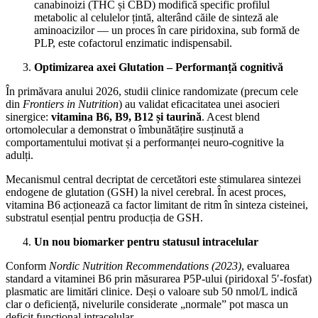
canabinoizi (THC și CBD) modifică specific profilul
metabolic al celulelor țintă, alterând căile de sinteză ale
aminoacizilor — un proces în care piridoxina, sub formă de
PLP, este cofactorul enzimatic indispensabil.
Optimizarea axei Glutation – Performanță cognitivă
​În primăvara anului 2026, studii clinice randomizate (precum cele
din
Frontiers in Nutrition
) au validat eficacitatea unei asocieri
sinergice:
vitamina B6, B9, B12 și taurină
. Acest blend
ortomolecular a demonstrat o îmbunătățire susținută a
comportamentului motivat și a performanței neuro-cognitive la
adulți.
​Mecanismul central decriptat de cercetători este stimularea sintezei
endogene de glutation (GSH) la nivel cerebral. În acest proces,
vitamina B6 acționează ca factor limitant de ritm în sinteza cisteinei,
substratul esențial pentru producția de GSH.
Un nou biomarker pentru statusul intracelular
​Conform
Nordic Nutrition Recommendations (2023)
, evaluarea
standard a vitaminei B6 prin măsurarea P5P-ului (piridoxal 5′-fosfat)
plasmatic are limitări clinice. Deși o valoare sub 50 nmol/L indică
clar o deficiență, nivelurile considerate „normale” pot masca un
deficit funcțional intracelular.