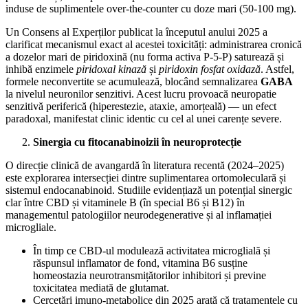
induse de suplimentele over-the-counter cu doze mari (50-100 mg).
​Un Consens al Experților publicat la începutul anului 2025 a
clarificat mecanismul exact al acestei toxicități: administrarea cronică
a dozelor mari de piridoxină (nu forma activa P-5-P) saturează și
inhibă enzimele
piridoxal kinază
și
piridoxin fosfat oxidază
. Astfel,
formele neconvertite se acumulează, blocând semnalizarea
GABA
la nivelul neuronilor senzitivi. Acest lucru provoacă neuropatie
senzitivă periferică (hiperestezie, ataxie, amorțeală) — un efect
paradoxal, manifestat clinic identic cu cel al unei carențe severe.
Sinergia cu fitocanabinoizii în neuroprotecție
​O direcție clinică de avangardă în literatura recentă (2024–2025)
este explorarea intersecției dintre suplimentarea ortomoleculară și
sistemul endocanabinoid. Studiile evidențiază un potențial sinergic
clar între CBD și vitaminele B (în special B6 și B12) în
managementul patologiilor neurodegenerative și al inflamației
microgliale.
​În timp ce CBD-ul modulează activitatea microglială și
răspunsul inflamator de fond, vitamina B6 susține
homeostazia neurotransmițătorilor inhibitori și previne
toxicitatea mediată de glutamat.
​Cercetări imuno-metabolice din 2025 arată că tratamentele cu