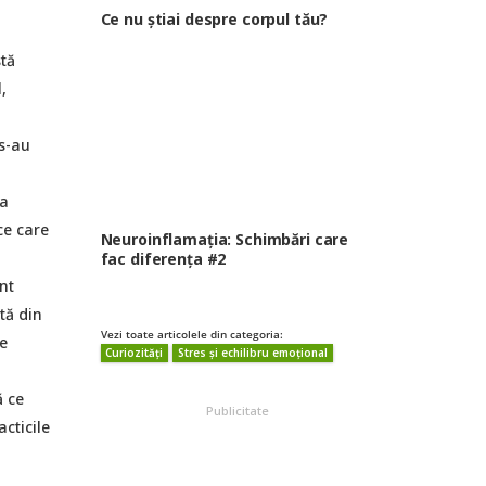
Ce nu știai despre corpul tău?
stă
,
 s-au
la
ce care
Neuroinflamația: Schimbări care
fac diferența #2
nt
tă din
Vezi toate articolele din categoria:
e
Curiozități
Stres și echilibru emoțional
ă ce
Publicitate
cticile