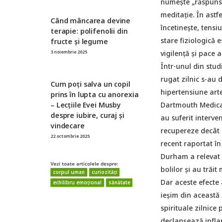
numeşte „răspunsu
meditație. În ast
Când mâncarea devine
încetineşte, tensi
terapie: polifenolii din
stare fiziologică 
fructe și legume
vigilență şi pace a
3 noiembrie 2025
Într-unul din stud
rugat zilnic s-au 
Cum poți salva un copil
hipertensiune arte
prins în lupta cu anorexia
– Lecțiile Evei Musby
Dartmouth Medical
despre iubire, curaj și
au suferit interven
vindecare
recupereze decât c
22 octombrie 2025
recent raportat în
Durham a relevat 
Vezi toate articolele despre:
bolilor şi au trăit
corpul uman
curiozități
Dar aceste efecte 
echilibru emoțional
sănătate
ieşim din această
spirituale zilnice
declanşează infla