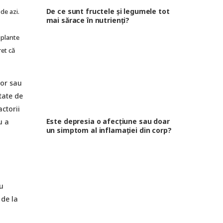
De ce sunt fructele și legumele tot
de azi.
mai sărace în nutrienți?
 plante
ret că
lor sau
tate de
actorii
Este depresia o afecțiune sau doar
u a
un simptom al inflamației din corp?
ru
 de la