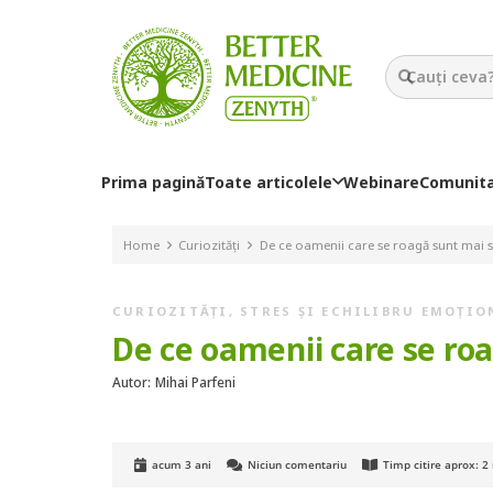
Prima pagină
Toate articolele
Webinare
Comunit
Home
Curiozități
De ce oamenii care se roagă sunt mai s
CURIOZITĂȚI
,
STRES ȘI ECHILIBRU EMOȚIO
De ce oamenii care se ro
Autor:
Mihai Parfeni
acum 3 ani
Niciun comentariu
Timp citire aprox:
2