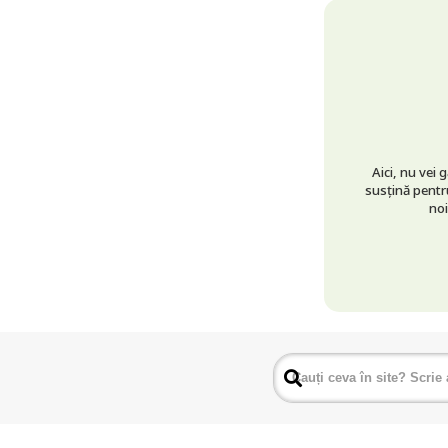
Aici, nu vei 
susțină pentru
noi