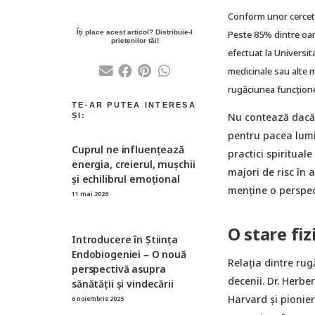
Conform unor cercetă
Peste 85% dintre oam
efectuat la Universi
medicinale sau alte m
rugăciunea funcțion
Nu contează dacă t
pentru pacea lumi
Cuprul ne influențează
practici spirituale
energia, creierul, mușchii
majori de risc în 
și echilibrul emoțional
menține o perspect
11 mai 2026
O stare fiz
Introducere în Știința
Endobiogeniei – O nouă
Relația dintre rug
perspectivă asupra
decenii. Dr. Herbe
sănătății și vindecării
Harvard şi pionier
6 noiembrie 2025