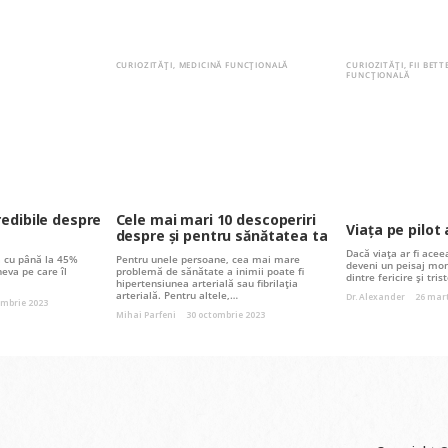
CURIOZITĂȚI
,
MEDICINĂ FUNCȚIONALĂ
CURIOZITĂȚI
,
FII BETT
FUNCȚIONALĂ
redibile despre
Cele mai mari 10 descoperiri
Viața pe pilo
despre și pentru sănătatea ta
Dacă viața ar fi aceea
tă cu până la 45%
Pentru unele persoane, cea mai mare
deveni un peisaj mon
neva pe care îl
problemă de sănătate a inimii poate fi
dintre fericire și tri
hipertensiunea arterială sau fibrilația
arterială. Pentru altele,…
Dr. Alexander
26 mart
ombrie 2023
Mihai Parfeni
30 octombrie 2023