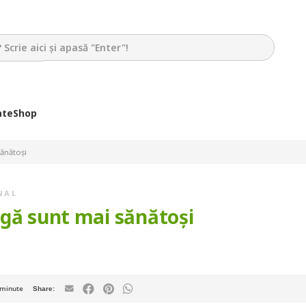
ate
Shop
ănătoşi
NAL
agă sunt mai sănătoşi
minute