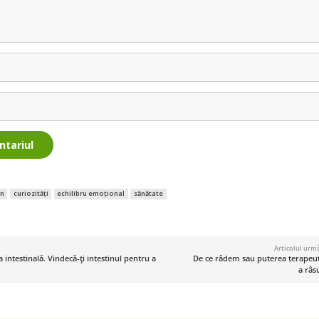
ntariul
an
curiozități
echilibru emoțional
sănătate
Articolul urm
a intestinală. Vindecă-ți intestinul pentru a
De ce râdem sau puterea terapeut
a râs