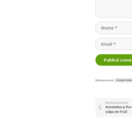
Publică come
corpul um
Etichete articol:
Articolul anterior
Anxietatea și flor
scăpa de frică!