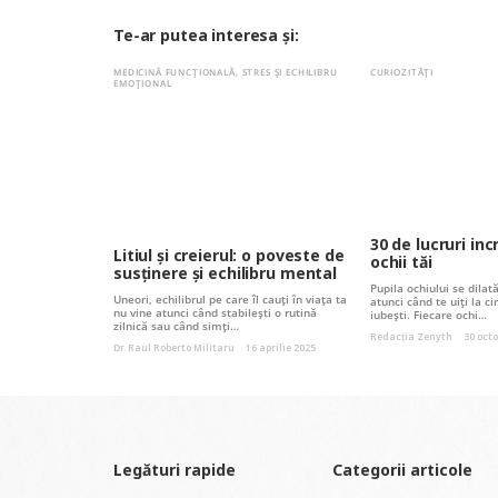
Te-ar putea interesa și:
MEDICINĂ FUNCȚIONALĂ
,
STRES ȘI ECHILIBRU
CURIOZITĂȚI
EMOȚIONAL
30 de lucruri inc
Litiul și creierul: o poveste de
ochii tăi
susținere și echilibru mental
Pupila ochiului se dila
Uneori, echilibrul pe care îl cauți în viața ta
atunci când te uiți la ci
nu vine atunci când stabilești o rutină
iubești. Fiecare ochi…
zilnică sau când simți…
Redacția Zenyth
30 oct
Dr. Raul Roberto Militaru
16 aprilie 2025
Legături rapide
Categorii articole