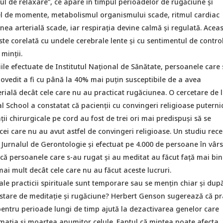
l de relaxare”, ce apare în timpul perioadelor de rugăciune şi
fel de momente, metabolismul organismului scade, ritmul cardiac
unea arterială scade, iar respirația devine calmă şi regulată. Acea
este corelată cu undele cerebrale lente şi cu sentimentul de control
 minții.
iile efectuate de Institutul Național de Sănătate, persoanele care
dovedit a fi cu până la 40% mai puțin susceptibile de a avea
rială decât cele care nu au practicat rugăciunea. O cercetare de 
 School a constatat că pacienții cu convingeri religioase puterni
ții chirurgicale pe cord au fost de trei ori mai predispuşi să se
ei care nu au avut astfel de convingeri religioase. Un studiu rece
 Jurnalul de Gerontologie şi efectuat pe 4.000 de persoane în vârs
că persoanele care s-au rugat şi au meditat au făcut față mai bin
 mai mult decât cele care nu au făcut aceste lucruri.
ale practicii spirituale sunt temporare sau se mențin chiar şi dup
 stare de meditație şi rugăciune? Herbert Genson sugerează că pra
 pentru perioade lungi de timp ajută la dezactivarea genelor care
mația şi moartea anumitor celule. Faptul că mintea poate afecta