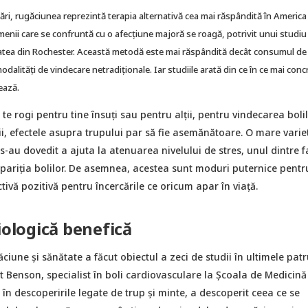
ri, rugăciunea reprezintă terapia alternativă cea mai răspândită în America 
enii care se confruntă cu o afecțiune majoră se roagă, potrivit unui studiu
tatea din Rochester. Această metodă este mai răspândită decât consumul de
odalități de vindecare netradiționale. Iar studiile arată din ce în ce mai conc
ează.
e rogi pentru tine însuți sau pentru alții, pentru vindecarea boli
i, efectele asupra trupului par să fie asemănătoare. O mare varie
 s-au dovedit a ajuta la atenuarea nivelului de stres, unul dintre f
apariția bolilor. De asemnea, acestea sunt moduri puternice pentr
ivă pozitivă pentru încercările ce oricum apar în viață.
iologică benefică
ăciune şi sănătate a făcut obiectul a zeci de studii în ultimele pat
rt Benson, specialist în boli cardiovasculare la Şcoala de Medicină
 în descoperirile legate de trup şi minte, a descoperit ceea ce se