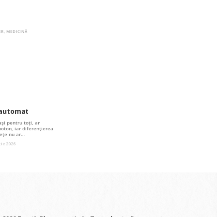
ER
,
MEDICINĂ
t automat
și pentru toți, ar
oton, iar diferențierea
stețe nu ar…
ie 2026