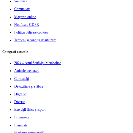
Webinare
Comunitate
Magazin online
Notificare GDPR
Politica utilizare cookies
Termeni și condiții de utilizare
Categorii articole
2024 – Anul Sănătății Metabolice
Articole webinare
Curiozități
Detoxifiere și slăbire
Digestie
Diverse
Exerciții fizice și sport
Frumusețe
Imunitate
Medicină funcțională