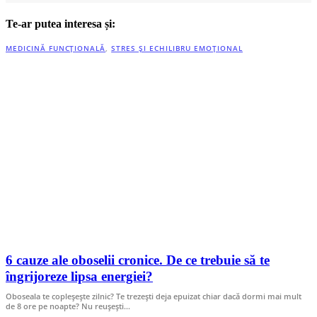
Te-ar putea interesa și:
MEDICINĂ FUNCȚIONALĂ
,
STRES ȘI ECHILIBRU EMOȚIONAL
6 cauze ale oboselii cronice. De ce trebuie să te
îngrijoreze lipsa energiei?
Oboseala te copleșește zilnic? Te trezești deja epuizat chiar dacă dormi mai mult
de 8 ore pe noapte? Nu reușești…