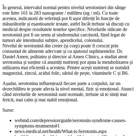
În general, intervalul normal pentru nivelul serotoninei din sânge
este între 101 la 283 nanograme / mililitru (ng / ml). Cu toate
acestea, indicatorii de referință pot fi ușor diferiți în funcție de
măsurătorile și eșantioanele testate, astfel încât trebuie să discuți cu
medicul despre rezultatele testelor specifice. Nivelurile ridicate de
serotonină pot fi un semn al sindromului carcinoid, fiind legat de
tumori ale intestinului subțire, apendicelui, colonului.
Nivelul de serotonină din creier (și corp) poate fi crescut prin
consumul de alimente adecvate și cu ajutorul suplimentelor. Dr.
Daniel Amen, psihiatru și director al Amen Clinics, a studiat atent
serotonina și susține că anumiți nutrienți pot ajuta la metabolizarea și
utilizarea mai eficientă a acesteia. Printre acești nutrienți se numără
magneziul, zincul, acidul folic, uleiul de pește, vitaminele C și B6.
Așadar, serotonina influențează fiecare parte a corpului, iar un
dezechilibru te poate afecta la nivel mental, fizic și emoțional. Atunci
când nivelurile de serotonină sunt normale, trebuie să te simți mai
fericit, mai calm și mai stabil emoțional.
Surse:
webmd.com/depression/guide/serotonin-syndrome-causes-
symptoms-treatments#1
news-medical.net/health/What-is-Serotonin.aspx