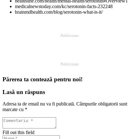
healthline.com/health/mental-health/serotonin#Overview1
medicalnewstoday.com/kc/serotonin-facts-232248
brainmdhealth.com/blog/serotonin-what-is-it/
Publicitate
Publicitate
Părerea ta contează pentru noi!
Lasă un răspuns
Adresa ta de email nu va fi publicată.
Câmpurile obligatorii sunt
marcate cu
*
Fill out this field