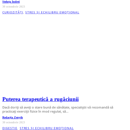
Steluța Indrei
30 octombrie 2023
CURIOZITĂȚI
,
STRES ȘI ECHILIBRU EMOȚIONAL
Puterea terapeutică a rugăciunii
Dacă doriți să aveți o stare bună de sănătate, specialiștii vă recomandă să
practicați exerciții fizice în mod regulat, să…
Redacția Zenyth
30 octombrie 2023
DIGESTIE
,
STRES ȘI ECHILIBRU EMOȚIONAL