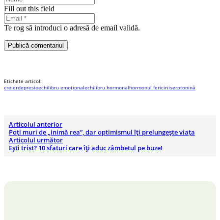
Fill out this field
Te rog să introduci o adresă de email validă.
Publică comentariul
Etichete articol:
creier
depresie
echilibru emoțional
echilibru hormonal
hormonul fericirii
serotonină
Articolul anterior
Poți muri de „inimă rea”, dar optimismul îți prelungește viața
Articolul următor
Ești trist? 10 sfaturi care îți aduc zâmbetul pe buze!