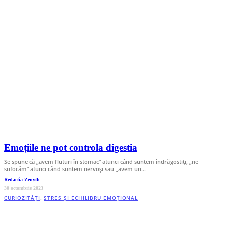
Emoțiile ne pot controla digestia
Se spune că „avem fluturi în stomac” atunci când suntem îndrăgostiţi, „ne
sufocăm” atunci când suntem nervoşi sau „avem un…
Redacția Zenyth
30 octombrie 2023
CURIOZITĂȚI
,
STRES ȘI ECHILIBRU EMOȚIONAL