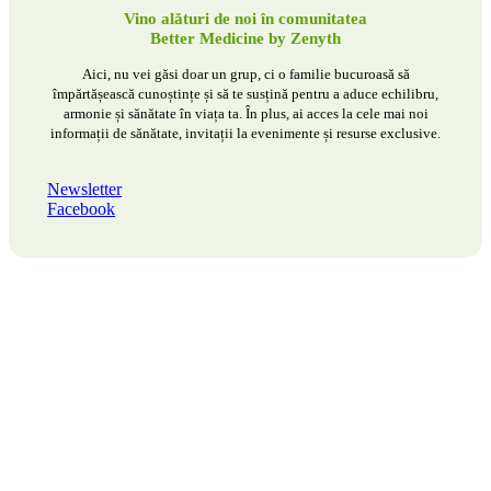
Vino alături de noi în comunitatea
Better Medicine by Zenyth
Aici, nu vei găsi doar un grup, ci o familie bucuroasă să
împărtășească cunoștințe și să te susțină pentru a aduce echilibru,
armonie și sănătate în viața ta. În plus, ai acces la cele mai noi
informații de sănătate, invitații la evenimente și resurse exclusive.
Newsletter
Facebook