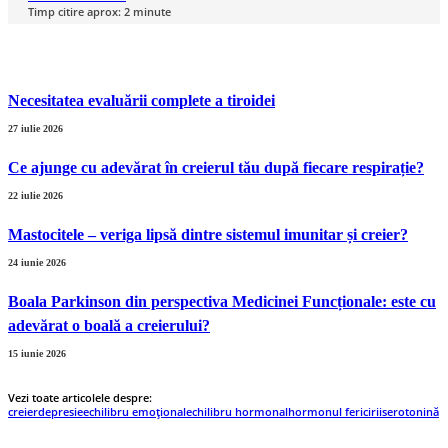
Timp citire aprox:
2
minute
Necesitatea evaluării complete a tiroidei
27 iulie 2026
Ce ajunge cu adevărat în creierul tău după fiecare respirație?
22 iulie 2026
Mastocitele – veriga lipsă dintre sistemul imunitar și creier?
24 iunie 2026
Boala Parkinson din perspectiva Medicinei Funcționale: este cu
adevărat o boală a creierului?
15 iunie 2026
Vezi toate articolele despre:
creier
depresie
echilibru emoțional
echilibru hormonal
hormonul fericirii
serotonină