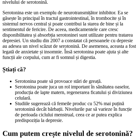
nivelului de serotonină.
Serotonina este un exemplu de neurotransmițător inhibitor. Ea se
găsește în principal în tractul gastrointestinal, în trombocite și în
sistemul nervos central și poate contribui la starea de bine și la
sentimentul de fericire. De aceea, medicamentele care cresc
disponibilitatea și absorbția serotoninei sunt utilizate pentru tratarea
depresiei. Un studiu din 2007 a constatat că persoanele cu depresie
au adesea un nivel scăzut de serotonină. De asemenea, aceasta a fost
legată de anxietate și insomnie. Însă serotonina poate ajuta și alte
funcții ale corpului, cum ar fi somnul și digestia.
Știați că?
Serotonina poate să provoace stări de greață.
Serotonina poate juca un rol important în sănătatea oaselor,
producția de lapte matern, regenerarea ficatului și diviziunea
celulară.
Studiile sugerează că femeile produc cu 52% mai puțină
serotonină decât bărbații. Nivelurile par să varieze în funcție
de perioada ciclului menstrual, ceea ce ar putea explica
predispoziția la depresie.
Cum putem crește nivelul de serotonină?