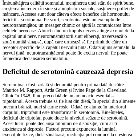
Îmbunătățirea calității somnului, menținerea unei stări de spirit bune,
creșterea încrederii în sine și a implicării sociale, susținerea poftei de
mâncare. Acestea sunt doar câteva efecte benefice ale hormonului
fericirii – serotonina. Pe scurt, serotonina este un exemplu de
neurotransmițător, un mesager chimic ce ajută la comunicarea între
celulele nervoase. Atunci când un impuls nervos atinge axonul de la
capătul unui nerv, neuroransmițătorii sunt eliberați, traversează o
zonă numită sinapsă, după care urmează să fie primit de către un
receptor specific de la capătul nervului țintă. Odată ajuns semnalul la
nervul țintă, neurotransmițătorul poate fie excita nervul, fie poate
împiedica declanșarea semnalului.
Deficitul de serotonină cauzează depresia
Serotonina a fost izolată și denumită pentru prima dată de către
Maurice M. Rapport, Arda Green și Irvine Page de la Cleveland
Clinic în 1948, fiind precedată de un aminoacid esențial –
triptofanul. Acesta trebuie să fie luat din dietă, în special din alimente
precum brânză, nuci și carne roșie. Odată ce ajunge în interiorul
corpului, triptofanul este transformat în serotonină. Bineînțeles,
deficitul de triptofan poate duce la niveluri scăzute de serotonină.
Acest lucru poate declanșa tulburări de dispoziție, cum ar fi
anxietatea și depresia. Factori precum expunerea la lumină,
exercițiile fizice, dieta sănătoasă, meditația pot conduce la creșterea