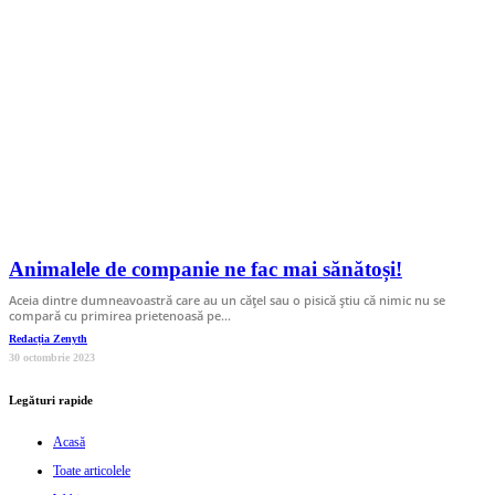
Animalele de companie ne fac mai sănătoși!
Aceia dintre dumneavoastră care au un cățel sau o pisică știu că nimic nu se
compară cu primirea prietenoasă pe…
Redacția Zenyth
30 octombrie 2023
Legături rapide
Acasă
Toate articolele