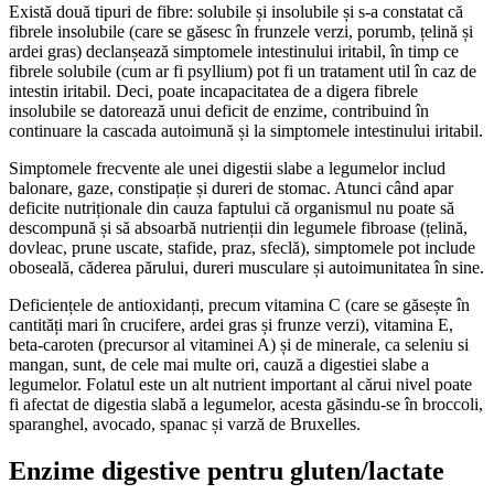
Există două tipuri de fibre: solubile și insolubile și s-a constatat că
fibrele insolubile (care se găsesc în frunzele verzi, porumb, țelină și
ardei gras) declanșează simptomele intestinului iritabil, în timp ce
fibrele solubile (cum ar fi psyllium) pot fi un tratament util în caz de
intestin iritabil. Deci, poate incapacitatea de a digera fibrele
insolubile se datorează unui deficit de enzime, contribuind în
continuare la cascada autoimună și la simptomele intestinului iritabil.
Simptomele frecvente ale unei digestii slabe a legumelor includ
balonare, gaze, constipație și dureri de stomac. Atunci când apar
deficite nutriționale din cauza faptului că organismul nu poate să
descompună și să absoarbă nutrienții din legumele fibroase (țelină,
dovleac, prune uscate, stafide, praz, sfeclă), simptomele pot include
oboseală, căderea părului, dureri musculare și autoimunitatea în sine.
Deficiențele de antioxidanți, precum vitamina C (care se găsește în
cantități mari în crucifere, ardei gras și frunze verzi), vitamina E,
beta-caroten (precursor al vitaminei A) și de minerale, ca seleniu si
mangan, sunt, de cele mai multe ori, cauză a digestiei slabe a
legumelor. Folatul este un alt nutrient important al cărui nivel poate
fi afectat de digestia slabă a legumelor, acesta găsindu-se în broccoli,
sparanghel, avocado, spanac și varză de Bruxelles.
Enzime digestive pentru gluten/lactate