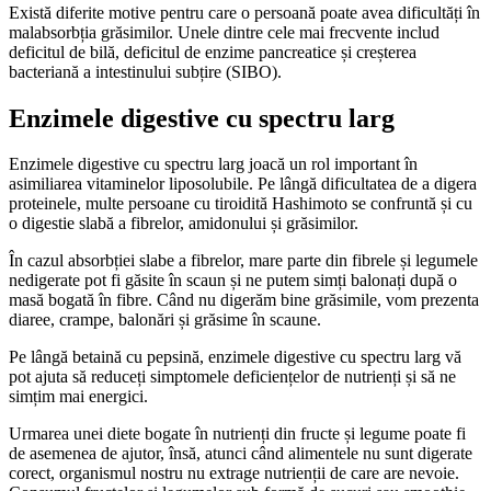
Există diferite motive pentru care o persoană poate avea dificultăți în
malabsorbția grăsimilor. Unele dintre cele mai frecvente includ
deficitul de bilă, deficitul de enzime pancreatice și creșterea
bacteriană a intestinului subțire (SIBO).
Enzimele digestive cu spectru larg
Enzimele digestive cu spectru larg joacă un rol important în
asimiliarea vitaminelor liposolubile. Pe lângă dificultatea de a digera
proteinele, multe persoane cu tiroidită Hashimoto se confruntă și cu
o digestie slabă a fibrelor, amidonului și grăsimilor.
În cazul absorbției slabe a fibrelor, mare parte din fibrele și legumele
nedigerate pot fi găsite în scaun și ne putem simți balonați după o
masă bogată în fibre. Când nu digerăm bine grăsimile, vom prezenta
diaree, crampe, balonări și grăsime în scaune.
Pe lângă betaină cu pepsină, enzimele digestive cu spectru larg vă
pot ajuta să reduceți simptomele deficiențelor de nutrienți și să ne
simțim mai energici.
Urmarea unei diete bogate în nutrienți din fructe și legume poate fi
de asemenea de ajutor, însă, atunci când alimentele nu sunt digerate
corect, organismul nostru nu extrage nutrienții de care are nevoie.