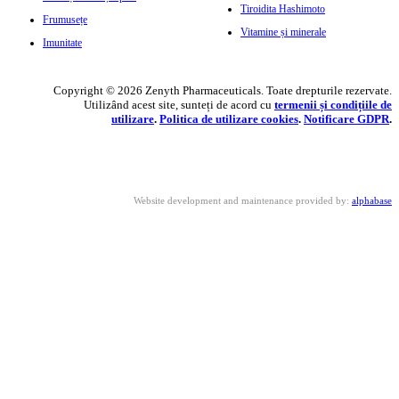
Tiroidita Hashimoto
Frumusețe
Vitamine și minerale
Imunitate
Copyright © 2026 Zenyth Pharmaceuticals. Toate drepturile rezervate.
Utilizând acest site, sunteți de acord cu
termenii și condițiile de
utilizare
.
Politica de utilizare cookie
s
.
Notificare GDPR
.
Website development and maintenance provided by:
alphabase