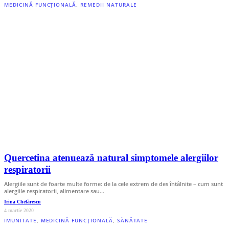
MEDICINĂ FUNCȚIONALĂ
,
REMEDII NATURALE
Quercetina atenuează natural simptomele alergiilor
respiratorii
Alergiile sunt de foarte multe forme: de la cele extrem de des întâlnite – cum sunt
alergiile respiratorii, alimentare sau…
Irina Chelărescu
4 martie 2020
IMUNITATE
,
MEDICINĂ FUNCȚIONALĂ
,
SĂNĂTATE