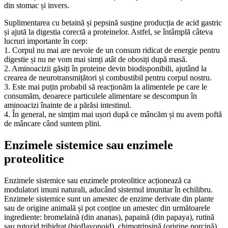
din stomac și invers.
Suplimentarea cu betaină și pepsină susține producția de acid gastric
și ajută la digestia corectă a proteinelor. Astfel, se întâmplă câteva
lucruri importante în corp:
1. Corpul nu mai are nevoie de un consum ridicat de energie pentru
digestie și nu ne vom mai simți atât de obosiți după masă.
2. Aminoacizii găsiți în proteine devin biodisponibili, ajutând la
crearea de neurotransmițători și combustibil pentru corpul nostru.
3. Este mai puțin probabil să reacționăm la alimentele pe care le
consumăm, deoarece particulele alimentare se descompun în
aminoacizi înainte de a părăsi intestinul.
4. În general, ne simțim mai ușori după ce mâncăm și nu avem poftă
de mâncare când suntem plini.
Enzimele sistemice sau enzimele
proteolitice
Enzimele sistemice sau enzimele proteolitice acționează ca
modulatori imuni naturali, aducând sistemul imunitar în echilibru.
Enzimele sistemice sunt un amestec de enzime derivate din plante
sau de origine animală și pot conține un amestec din următoarele
ingrediente: bromelaină (din ananas), papaină (din papaya), rutină
sau rutozid trihidrat (bioflavonoid), chimotripsină (origine porcină),