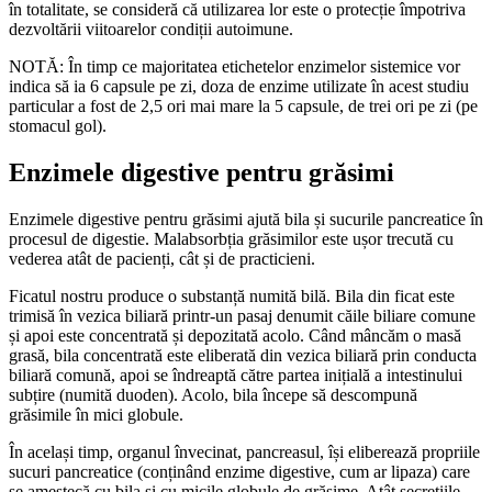
în totalitate, se consideră că utilizarea lor este o protecție împotriva
dezvoltării viitoarelor condiții autoimune.
NOTĂ: În timp ce majoritatea etichetelor enzimelor sistemice vor
indica să ia 6 capsule pe zi, doza de enzime utilizate în acest studiu
particular a fost de 2,5 ori mai mare la 5 capsule, de trei ori pe zi (pe
stomacul gol).
Enzimele digestive pentru grăsimi
Enzimele digestive pentru grăsimi ajută bila și sucurile pancreatice în
procesul de digestie. Malabsorbția grăsimilor este ușor trecută cu
vederea atât de pacienți, cât și de practicieni.
Ficatul nostru produce o substanță numită bilă. Bila din ficat este
trimisă în vezica biliară printr-un pasaj denumit căile biliare comune
și apoi este concentrată și depozitată acolo. Când mâncăm o masă
grasă, bila concentrată este eliberată din vezica biliară prin conducta
biliară comună, apoi se îndreaptă către partea inițială a intestinului
subțire (numită duoden). Acolo, bila începe să descompună
grăsimile în mici globule.
În același timp, organul învecinat, pancreasul, își eliberează propriile
sucuri pancreatice (conținând enzime digestive, cum ar lipaza) care
se amestecă cu bila și cu micile globule de grăsime. Atât secrețiile