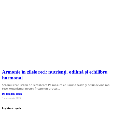
Armonie în zilele reci: nutrienți, odihnă și echilibru
hormonal
Sezonul rece, sezon de recalibrare Pe măsură ce lumina scade și aerul devine mai
rece, organismul nostru începe un proces…
Dr. Bogdan Tofan
3 noiembrie 2025
Legături rapide