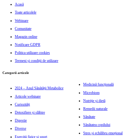
Acasă
Toate articolele
Webinare
Comunitate
Magazin online
Notificare GDPR
Politica utilizare cookies
Termeni și condiții de utilizare
Categorii articole
Medicină funcțională
2024 – Anul Sănătății Metabolice
Microbiom
Articole webinare
Nutriție și dietă
Curiozități
Remedii naturale
Detoxifiere și slăbire
Sănătate
Digestie
Sănătatea copilului
Diverse
Stres și echilibru emoțional
Exerciții fizice și sport