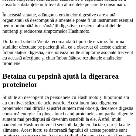
absorbi substanțele nutritive din alimentele pe care le consumăm.
În această situație, adăugarea enzimelor digestive care ajută
organismul să descompună alimentele poate fi un instrument esențial
pentru îmbunătățirea sănătății digestive, creșterea absorbției de
nutrienți și reducerea simptomelor Hashimoto.
Dr. farm. Izabella Wentz recomandă 6 tipuri de enzime. În urma
studiilor efectuate pe pacienții săi, ea a observat că aceste enzime
îmbunătățesc digestia, ameliorează multe simptome asociate frecvent
cu această afecțiune și chiar îmbunătățesc rezultatele analizelor
tiroidiene.
Betaina cu pepsină ajută la digerarea
proteinelor
Studiile au descoperit că persoanele cu Hashimoto și hipotiroidism
au un nivel scăzut de acid gastric. Acest lucru face digerarea
proteinelor mai dificilă și astfel suntem mai obosiți, deoarece digestia
consumă energie. În plus, atunci când proteinele sunt parțial digerate
suntem mai predispuși să devenim sensibili la ele. Astfel, mulți
oameni cu Hashimoto vor fi sensibili la gluten, lactate, dar și la alte
alimente. Acest lucru se datorează faptului că aceste proteine ​​sunt
printre cele care se digeră cel mai dificil, dar sunt și cel mai frecvent ​​