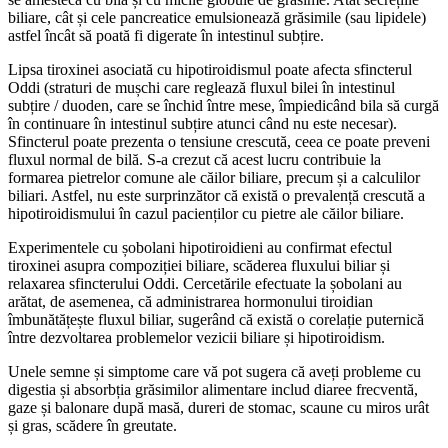
biliare, cât și cele pancreatice emulsionează grăsimile (sau lipidele)
astfel încât să poată fi digerate în intestinul subțire.
Lipsa tiroxinei asociată cu hipotiroidismul poate afecta sfincterul
Oddi (straturi de mușchi care reglează fluxul bilei în intestinul
subțire / duoden, care se închid între mese, împiedicând bila să curgă
în continuare în intestinul subțire atunci când nu este necesar).
Sfincterul poate prezenta o tensiune crescută, ceea ce poate preveni
fluxul normal de bilă. S-a crezut că acest lucru contribuie la
formarea pietrelor comune ale căilor biliare, precum și a calculilor
biliari. Astfel, nu este surprinzător că există o prevalență crescută a
hipotiroidismului în cazul pacienților cu pietre ale căilor biliare.
Experimentele cu șobolani hipotiroidieni au confirmat efectul
tiroxinei asupra compoziției biliare, scăderea fluxului biliar și
relaxarea sfincterului Oddi. Cercetările efectuate la șobolani au
arătat, de asemenea, că administrarea hormonului tiroidian
îmbunătățește fluxul biliar, sugerând că există o corelație puternică
între dezvoltarea problemelor vezicii biliare și hipotiroidism.
Unele semne și simptome care vă pot sugera că aveți probleme cu
digestia și absorbția grăsimilor alimentare includ diaree frecventă,
gaze și balonare după masă, dureri de stomac, scaune cu miros urât
și gras, scădere în greutate.