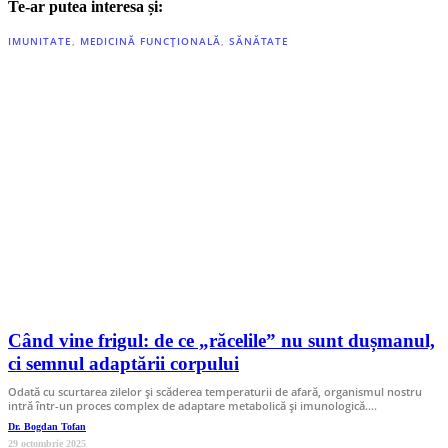
Te-ar putea interesa și:
IMUNITATE
,
MEDICINĂ FUNCȚIONALĂ
,
SĂNĂTATE
Când vine frigul: de ce „răcelile” nu sunt dușmanul,
ci semnul adaptării corpului
Odată cu scurtarea zilelor și scăderea temperaturii de afară, organismul nostru
intră într-un proces complex de adaptare metabolică și imunologică.…
Dr. Bogdan Tofan
29 octombrie 2025