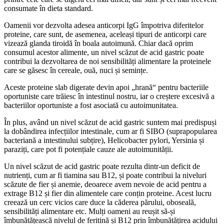
consumate în dieta standard.
Oamenii vor dezvolta adesea anticorpi IgG împotriva diferitelor
proteine, care sunt, de asemenea, aceleași tipuri de anticorpi care
vizează glanda tiroidă în boala autoimună. Chiar dacă oprim
consumul acestor alimente, un nivel scăzut de acid gastric poate
contribui la dezvoltarea de noi sensibilități alimentare la proteinele
care se găsesc în cereale, ouă, nuci și semințe.
Aceste proteine ​​slab digerate devin apoi „hrană“ pentru bacteriile
oportuniste care trăiesc în intestinul nostru, iar o creștere excesivă a
bacteriilor oportuniste a fost asociată cu autoimunitatea.
În plus, având un nivel scăzut de acid gastric suntem mai predispuși
la dobândirea infecțiilor intestinale, cum ar fi SIBO (suprapopularea
bacteriană a intestinului subțire), Helicobacter pylori, Yersinia și
paraziți, care pot fi potențiale cauze ale autoimunității.
Un nivel scăzut de acid gastric poate rezulta dintr-un deficit de
nutrienți, cum ar fi tiamina sau B12, și poate contribui la niveluri
scăzute de fier și anemie, deoarece avem nevoie de acid pentru a
extrage B12 și fier din alimentele care conțin proteine. Acest lucru
creează un cerc vicios care duce la căderea părului, oboseală,
sensibilități alimentare etc. Mulți oameni au reușit să-și
îmbunătățească nivelul de feritină și B12 prin îmbunătățirea acidului