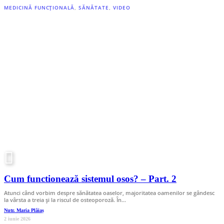
MEDICINĂ FUNCȚIONALĂ
,
SĂNĂTATE
,
VIDEO
Cum functionează sistemul osos? – Part. 2
Atunci când vorbim despre sănătatea oaselor, majoritatea oamenilor se gândesc
la vârsta a treia și la riscul de osteoporoză. În…
Nutr. Maria Plăiaș
2 iunie 2026