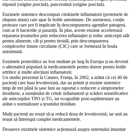
tripsină (origine porcină), pancreatină (origine porcină).
Enzimele sistemice descompun citokinele inflamatorii (proteinele de
răspuns imun) care apar în bolile autoimune. De asemenea, conțin
proteaze care pot fi implicate în descompunerea agenților patogeni,
cum ar fi bacteriile și paraziții. În plus, aceste enzime accelerează
repararea țesuturilor prin reducerea inflamației și reduc anticorpii atât
pentru alimente, cât și pentru tiroidă, prin descompunerea
complexelor imune circulante (CIC) care se formează în boala
autoimună.
Enzimele proteolitice au fost studiate pe larg în Europa și au devenit
o alternativă populară la medicamentele pentru durere pentru bolile
artritice și multe afecțiuni inflamatorii.
Un studiu prezentat la Cannes, Franța, în 2002, a arătat că cei 40 de
pacienți care luau levotiroxină, dar au primit și enzime sistemice
timp de trei până la șase luni au raportat o reducere a simptomelor
tiroidiene, a numărului de celule inflamatorii și scăderi semnificative
ale anticorpilor TPO și TG, iar ecografiile post-suplimentare au
arătat o normalizare a țesutului tiroidian.
Mulți pacienți au reușit să-și reducă doza de levotiroxină, iar unii au
reușit să întrerupă complet medicamentele.
Deoarece enzimele sistemice acționează asupra sistemului imunitar