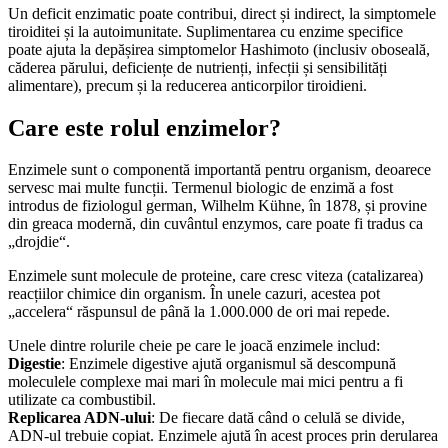
Un deficit enzimatic poate contribui, direct și indirect, la simptomele
tiroiditei și la autoimunitate. Suplimentarea cu enzime specifice
poate ajuta la depășirea simptomelor Hashimoto (inclusiv oboseală,
căderea părului, deficiențe de nutrienți, infecții și sensibilități
alimentare), precum și la reducerea anticorpilor tiroidieni.
Care este rolul enzimelor?
Enzimele sunt o componentă importantă pentru organism, deoarece
servesc mai multe funcții. Termenul biologic de enzimă a fost
introdus de fiziologul german, Wilhelm Kühne, în 1878, și provine
din greaca modernă, din cuvântul enzymos, care poate fi tradus ca
„drojdie“.
Enzimele sunt molecule de proteine, care cresc viteza (catalizarea)
reacțiilor chimice din organism. În unele cazuri, acestea pot
„accelera“ răspunsul de până la 1.000.000 de ori mai repede.
Unele dintre rolurile cheie pe care le joacă enzimele includ:
Digestie
: Enzimele digestive ajută organismul să descompună
moleculele complexe mai mari în molecule mai mici pentru a fi
utilizate ca combustibil.
Replicarea ADN-ului
: De fiecare dată când o celulă se divide,
ADN-ul trebuie copiat. Enzimele ajută în acest proces prin derularea