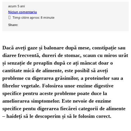
acum 5 ani
Niciun comentariu
Timp citire aprox:
8
minute
Dacă aveți gaze și balonare după mese, constipație sau
diaree frecventă, dureri de stomac, scaun cu miros urât
și senzație de preaplin după ce ați mâncat doar o
cantitate mică de alimente, este posibil să aveți
probleme cu digerarea grăsimilor, a proteinelor sau a
fibrelor vegetale. Folosirea unor enzime digestive
specifice pentru aceste probleme poate duce la
ameliorarea simptomelor. Este nevoie de enzime
specifice pentu digerarea fiecărei categorii de alimente
– haideți să le descoperim și să le folosim corect.