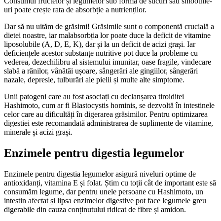
Consumul fructelor și legumelor sub formă de sucuri sau smoothie-
uri poate crește rata de absorbție a nutrienților.
Dar să nu uităm de grăsimi! Grăsimile sunt o componentă crucială a
dietei noastre, iar malabsorbția lor poate duce la deficit de vitamine
liposolubile (A, D, E, K), dar și la un deficit de acizi grași. Iar
deficiențele acestor substanțe nutritive pot duce la probleme cu
vederea, dezechilibru al sistemului imunitar, oase fragile, vindecare
slabă a rănilor, vânătăi ușoare, sângerări ale gingiilor, sângerări
nazale, depresie, tulburări ale pielii și multe alte simptome.
Unii patogeni care au fost asociați cu declanșarea tiroiditei
Hashimoto, cum ar fi Blastocystis hominis, se dezvoltă în intestinele
celor care au dificultăți în digerarea grăsimilor. Pentru optimizarea
digestiei este recomandată administrarea de suplimente de vitamine,
minerale și acizi grași.
Enzimele pentru digestia legumelor
Enzimele pentru digestia legumelor asigură niveluri optime de
antioxidanți, vitamina E și folat. Știm cu toții cât de important este să
consumăm legume, dar pentru unele persoane cu Hashimoto, un
intestin afectat și lipsa enzimelor digestive pot face legumele greu
digerabile din cauza conținutului ridicat de fibre și amidon.