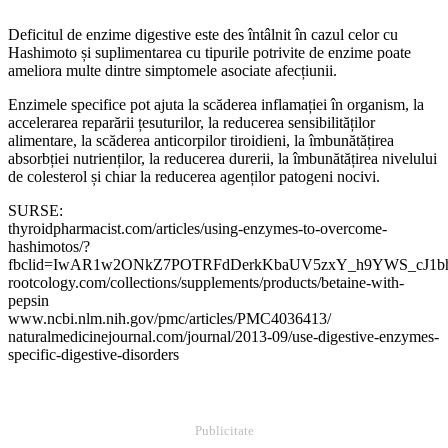
Deficitul de enzime digestive este des întâlnit în cazul celor cu
Hashimoto și suplimentarea cu tipurile potrivite de enzime poate
ameliora multe dintre simptomele asociate afecțiunii.
Enzimele specifice pot ajuta la scăderea inflamației în organism, la
accelerarea reparării țesuturilor, la reducerea sensibilităților
alimentare, la scăderea anticorpilor tiroidieni, la îmbunătățirea
absorbției nutrienților, la reducerea durerii, la îmbunătățirea nivelului
de colesterol și chiar la reducerea agenților patogeni nocivi.
SURSE:
thyroidpharmacist.com/articles/using-enzymes-to-overcome-
hashimotos/?
fbclid=IwAR1w2ONkZ7POTRFdDerkKbaUV5zxY_h9YWS_cJ1bh
rootcology.com/collections/supplements/products/betaine-with-
pepsin
www.ncbi.nlm.nih.gov/pmc/articles/PMC4036413/
naturalmedicinejournal.com/journal/2013-09/use-digestive-enzymes-
specific-digestive-disorders
Publicitate