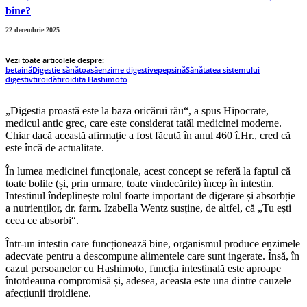
bine?
22 decembrie 2025
Vezi toate articolele despre:
betaină
Digestie sănătoasă
enzime digestive
pepsină
Sănătatea sistemului
digestiv
tiroidă
tiroidita Hashimoto
„Digestia proastă este la baza oricărui rău“, a spus Hipocrate,
medicul antic grec, care este considerat tatăl medicinei moderne.
Chiar dacă această afirmație a fost făcută în anul 460 î.Hr., cred că
este încă de actualitate.
În lumea medicinei funcționale, acest concept se referă la faptul că
toate bolile (și, prin urmare, toate vindecările) încep în intestin.
Intestinul îndeplinește rolul foarte important de digerare și absorbție
a nutrienților, dr. farm. Izabella Wentz susține, de altfel, că „Tu ești
ceea ce absorbi“.
Într-un intestin care funcționează bine, organismul produce enzimele
adecvate pentru a descompune alimentele care sunt ingerate. Însă, în
cazul persoanelor cu Hashimoto, funcția intestinală este aproape
întotdeauna compromisă și, adesea, aceasta este una dintre cauzele
afecțiunii tiroidiene.