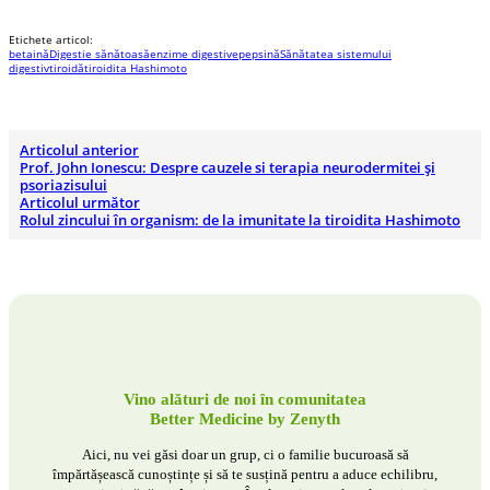
Etichete articol:
betaină
Digestie sănătoasă
enzime digestive
pepsină
Sănătatea sistemului
digestiv
tiroidă
tiroidita Hashimoto
Articolul anterior
Prof. John Ionescu: Despre cauzele si terapia neurodermitei și
psoriazisului
Articolul următor
Rolul zincului în organism: de la imunitate la tiroidita Hashimoto
Vino alături de noi în comunitatea
Better Medicine by Zenyth
Aici, nu vei găsi doar un grup, ci o familie bucuroasă să
împărtășească cunoștințe și să te susțină pentru a aduce echilibru,