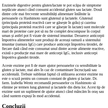
Enzimele digestive pentru gluten/lactate te pot scăpa de simptome
neplăcute atunci când consumi accidental gluten sau lactate. Două
dintre cele mai frecvente sensibilități alimentare întâlnite la
persoanele cu Hashimoto sunt glutenul și lactatele. Glutenul
(principala proteină reactivă care se găsește în grâu) și cazeina
(principala proteină reactivă care se găsește în lactate) sunt molecule
mari de proteine ​​care pot să nu fie complet descompuse în corpul
uman și astfel pot fi vizate de sistemul imunitar. Deoarece anticorpii
împotriva alimentelor sunt produși de aceeași ramură a sistemului
imunitar (ramura IgG) care produce anticorpi împotriva tiroidei, de
fiecare dată când este consumat unul dintre aceste alimente reactive,
există o producție mai mare de anticorpi IgG, inclusiv anticorpi
împotriva glandei tiroide.
Aceste enzime pot fi de mare ajutor persoanelor cu sensibilitate la
gluten și lactate, mai ales în caz de contaminare încrucișată sau
accidentală. Trebuie subliniat faptul că utilizarea acestor enzime nu
este o scuză pentru un consum constant de gluten și lactate. Dr.
farm. Izabella Wentz recomandă persoanelor cu Hashimoto să
elimine pe termen lung glutenul și lactatele din dieta lor. Acest tip de
enzime sunt un supliment de ajutor atunci când mâncăm în oraș sau
când suntem expuși în mod accidental.
Concluzii