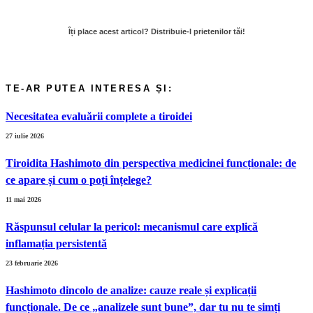
Necesitatea evaluării complete a tiroidei
27 iulie 2026
Tiroidita Hashimoto din perspectiva medicinei funcționale: de
ce apare și cum o poți înțelege?
11 mai 2026
Răspunsul celular la pericol: mecanismul care explică
inflamația persistentă
23 februarie 2026
Hashimoto dincolo de analize: cauze reale și explicații
funcționale. De ce „analizele sunt bune”, dar tu nu te simți