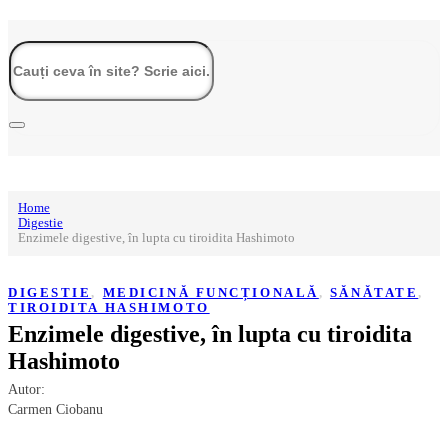
Home
Digestie
Enzimele digestive, în lupta cu tiroidita Hashimoto
DIGESTIE
,
MEDICINĂ FUNCȚIONALĂ
,
SĂNĂTATE
,
TIROIDITA HASHIMOTO
Enzimele digestive, în lupta cu tiroidita
Hashimoto
Autor:
Carmen Ciobanu