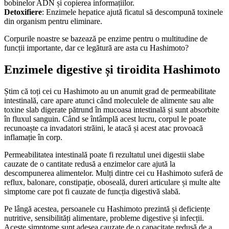
bobinelor ADN și copierea informațiilor.
Detoxifiere
: Enzimele hepatice ajută ficatul să descompună toxinele
din organism pentru eliminare.
Corpurile noastre se bazează pe enzime pentru o multitudine de
funcții importante, dar ce legătură are asta cu Hashimoto?
Enzimele digestive și tiroidita Hashimoto
Știm că toți cei cu Hashimoto au un anumit grad de permeabilitate
intestinală, care apare atunci când moleculele de alimente sau alte
toxine slab digerate pătrund în mucoasa intestinală și sunt absorbite
în fluxul sanguin. Când se întâmplă acest lucru, corpul le poate
recunoaște ca invadatori străini, le atacă și acest atac provoacă
inflamație în corp.
Permeabilitatea intestinală poate fi rezultatul unei digestii slabe
cauzate de o cantitate redusă a enzimelor care ajută la
descompunerea alimentelor. Mulți dintre cei cu Hashimoto suferă de
reflux, balonare, constipație, oboseală, dureri articulare și multe alte
simptome care pot fi cauzate de funcția digestivă slabă.
Pe lângă acestea, persoanele cu Hashimoto prezintă și deficiențe
nutritive, sensibilități alimentare, probleme digestive și infecții.
Aceste simptome sunt adesea cauzate de o capacitate redusă de a